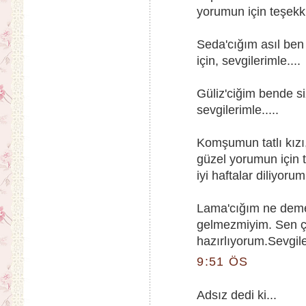
yorumun için teşekkü
Seda'cığım asıl ben
için, sevgilerimle....
Güliz'ciğim bende 
sevgilerimle.....
Komşumun tatlı kızı
güzel yorumun için
iyi haftalar diliyorum
Lama'cığım ne deme
gelmezmiyim. Sen ça
hazırlıyorum.Sevgile
9:51 ÖS
Adsız dedi ki...