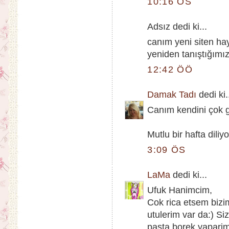
10:16 ÖS
Adsız dedi ki...
canım yeni siten hay
yeniden tanıştığım
12:42 ÖÖ
Damak Tadı
dedi ki.
Canım kendini çok g
Mutlu bir hafta diliy
3:09 ÖS
LaMa
dedi ki...
Ufuk Hanimcim,
Cok rica etsem bizim
utulerim var da:) Si
pasta borek yaparim 