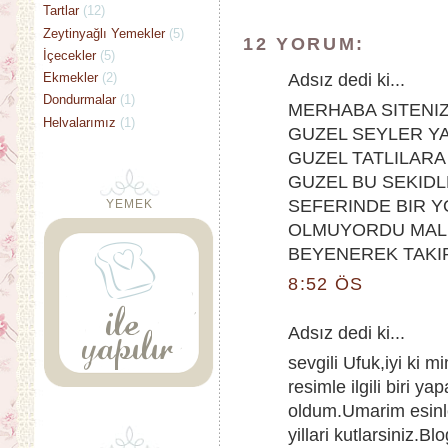
Tartlar
(12)
Zeytinyağlı Yemekler
(5)
12 YORUM:
İçecekler
(5)
Adsız dedi ki...
Ekmekler
(2)
Dondurmalar
(1)
MERHABA SITENIZ
Helvalarımız
(1)
GUZEL SEYLER Y
GUZEL TATLILAR
GUZEL BU SEKIDL
SEFERINDE BIR 
YEMEK
OLMUYORDU MALE
BEYENEREK TAKI
8:52 ÖS
Adsız dedi ki...
sevgili Ufuk,iyi ki 
resimle ilgili biri y
oldum.Umarim esinle
yillari kutlarsiniz.