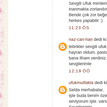
Sevgili Ufuk mimle
inanmakta zorlandım
Bende çok zor beğe
herkes yapabilir :)
11:23 ÖS
naz-can-han
dedi ki.
tebrikler sevgili ufuk
hayran oldum. past
bana ilham verdiniz. 
sevgilerimle
12:19 ÖÖ
ufukmutfakta
dedi ki
Selda merhabalar,
işte buda benim öz
seviyorum işte. var