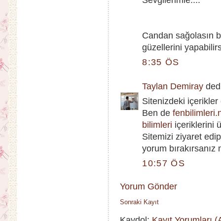
Sevgilerimle....
Candan sağolasın b
güzellerini yapabilirs
8:35 ÖS
Taylan Demiray
dedi
Sitenizdeki içerikle
Ben de
fenbilimleri.
bilimleri
içeriklerini
Sitemizi ziyaret edi
yorum bırakırsanız
10:57 ÖS
Yorum Gönder
Sonraki Kayıt
Kaydol:
Kayıt Yorumları 