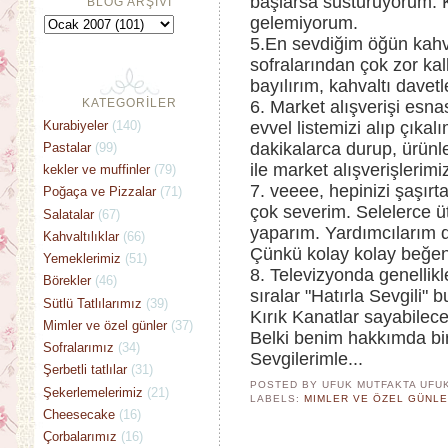
başlarsa susturuyorum.
BLOG ARŞİVİ
gelemiyorum.
5.En sevdiğim öğün kahval
sofralarından çok zor kal
bayılırım, kahvaltı davet
KATEGORİLER
6. Market alışverişi esn
Kurabiyeler
(140)
evvel listemizi alıp çıka
dakikalarca durup, ürünle
Pastalar
(99)
ile market alışverişlerimiz
kekler ve muffinler
(79)
7. veeee, hepinizi şaşır
Poğaça ve Pizzalar
(71)
çok severim. Selelerce üt
Salatalar
(67)
yaparım. Yardımcılarım d
Kahvaltılıklar
(66)
Çünkü kolay kolay beğ
Yemeklerimiz
(51)
8. Televizyonda genellikl
Börekler
(46)
sıralar "Hatırla Sevgili"
Sütlü Tatlılarımız
(39)
Kırık Kanatlar sayabilec
Mimler ve özel günler
(37)
Belki benim hakkımda bir
Sofralarımız
(34)
Sevgilerimle...
Şerbetli tatlılar
(31)
POSTED BY UFUK MUTFAKTA
UFU
Şekerlemelerimiz
(21)
LABELS:
MIMLER VE ÖZEL GÜNL
Cheesecake
(16)
Çorbalarımız
(16)