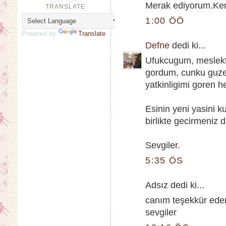
Merak ediyorum.Kend
TRANSLATE
1:00 ÖÖ
Powered by
Translate
Defne
dedi ki...
Ufukcugum, meslekt
gordum, cunku guzel 
yatkinligimi goren 
Esinin yeni yasini ku
birlikte gecirmeniz d
Sevgiler.
5:35 ÖS
Adsız dedi ki...
canım teşekkür eder
sevgiler