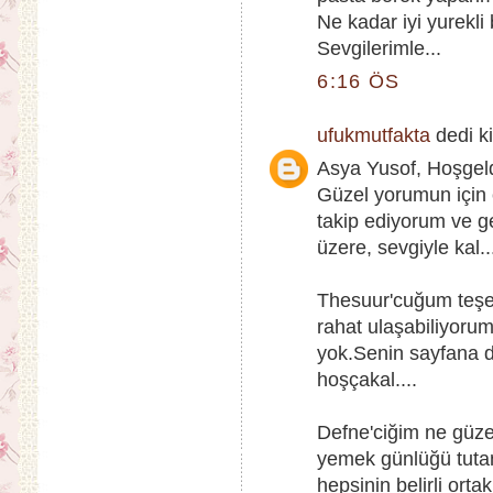
Ne kadar iyi yurekli 
Sevgilerimle...
6:16 ÖS
ufukmutfakta
dedi ki
Asya Yusof, Hoşgel
Güzel yorumun için 
takip ediyorum ve 
üzere, sevgiyle kal..
Thesuur'cuğum teşe
rahat ulaşabiliyorum
yok.Senin sayfana d
hoşçakal....
Defne'ciğim ne güze
yemek günlüğü tutan
hepsinin belirli ort