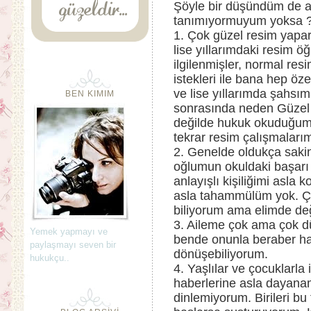
Şöyle bir düşündüm de a
tanımıyormuyum yoksa ? 
1. Çok güzel resim yaparı
lise yıllarımdaki resim 
ilgilenmişler, normal re
istekleri ile bana hep öze
ve lise yıllarımda şahsım
BEN KIMIM
sonrasında neden Güzel sa
değilde hukuk okuduğumu 
tekrar resim çalışmalar
2. Genelde oldukça sakin
oğlumun okuldaki başarı
anlayışlı kişiliğimi asla
asla tahammülüm yok. Ço
biliyorum ama elimde değ
3. Aileme çok ama çok d
Yemek yapmayı ve
bende onunla beraber ha
paylaşmayı seven bir
dönüşebiliyorum.
hukukçu..
4. Yaşlılar ve çocuklarla i
haberlerine asla dayanam
dinlemiyorum. Birileri bu