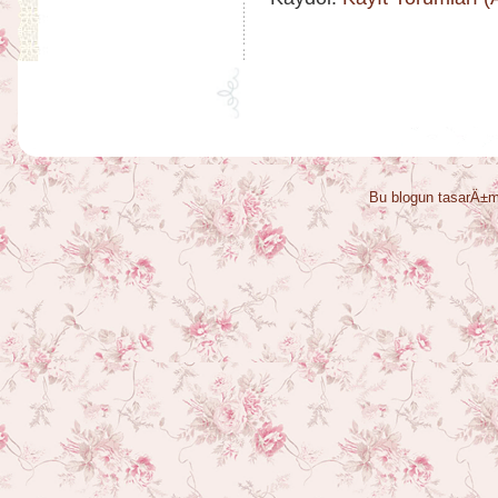
Bu blogun tasarÄ±