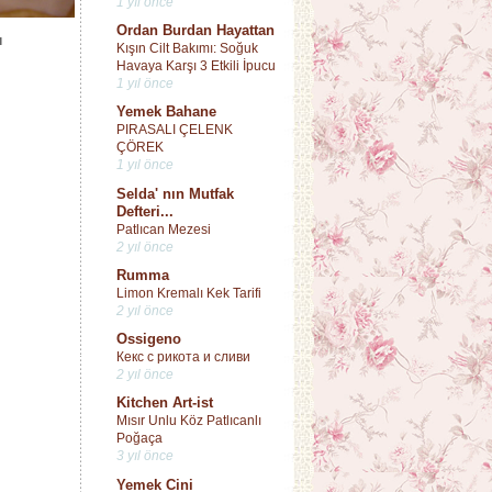
1 yıl önce
Ordan Burdan Hayattan
ı
Kışın Cilt Bakımı: Soğuk
Havaya Karşı 3 Etkili İpucu
1 yıl önce
Yemek Bahane
PIRASALI ÇELENK
ÇÖREK
1 yıl önce
Selda' nın Mutfak
Defteri...
Patlıcan Mezesi
2 yıl önce
Rumma
Limon Kremalı Kek Tarifi
2 yıl önce
Ossigeno
Кекс с рикота и сливи
2 yıl önce
Kitchen Art-ist
Mısır Unlu Köz Patlıcanlı
Poğaça
3 yıl önce
Yemek Cini