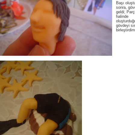
Başı oluşt
sonra, göv
geldi; Parç
halinde
oluşturdu
gövdeyi sır
birleştirdim