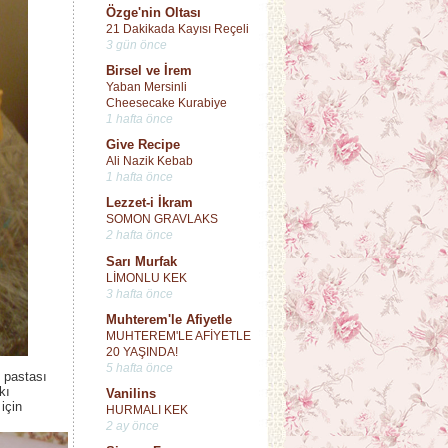
Özge'nin Oltası
21 Dakikada Kayısı Reçeli
3 gün önce
Birsel ve İrem
Yaban Mersinli
Cheesecake Kurabiye
1 hafta önce
Give Recipe
Ali Nazik Kebab
1 hafta önce
Lezzet-i İkram
SOMON GRAVLAKS
2 hafta önce
Sarı Murfak
LİMONLU KEK
3 hafta önce
Muhterem'le Afiyetle
MUHTEREM'LE AFİYETLE
20 YAŞINDA!
5 hafta önce
 pastası
kı
Vanilins
için
HURMALI KEK
2 ay önce