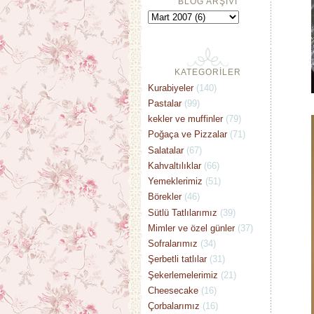
BLOG ARŞİVİ
KATEGORİLER
Kurabiyeler
(140)
Pastalar
(99)
kekler ve muffinler
(79)
Poğaça ve Pizzalar
(71)
Salatalar
(67)
Kahvaltılıklar
(66)
Yemeklerimiz
(51)
Börekler
(46)
Sütlü Tatlılarımız
(39)
Mimler ve özel günler
(37)
Sofralarımız
(34)
Şerbetli tatlılar
(31)
Şekerlemelerimiz
(21)
Cheesecake
(16)
Çorbalarımız
(16)