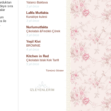
urduktan
Yalancı Baklava
deye sıra
3 yıl önce
alar
LaMa Mutfakta
Kurabiye kulesi
ğum
3 yıl önce
a ile
.
Nurlumutfakta
Çikolatalı &Fındıklı Çörek
3 yıl önce
Yeşil Kivi
BROWNIE
4 yıl önce
Kitchen in Red
Çikolatalı Islak Kek Tarifi
5 yıl önce
Tümünü Göster
İZLEYENLERİM