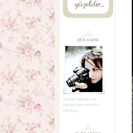
BEN KIMIM
Yemek yapmayı ve
paylaşmayı seven bir
hukukçu..