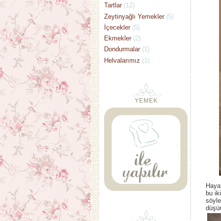
Tartlar
(12)
Zeytinyağlı Yemekler
(5)
İçecekler
(5)
Ekmekler
(2)
Dondurmalar
(1)
Helvalarımız
(1)
YEMEK
Hayat
bu ik
söyle
düşü