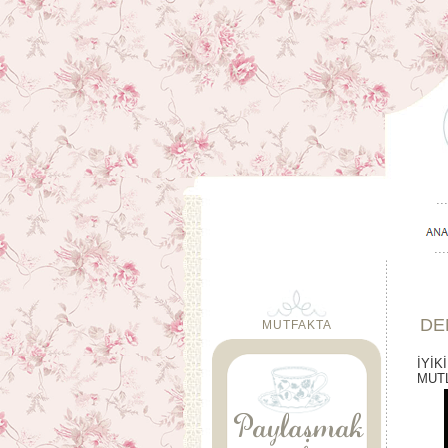
DE
MUTFAKTA
İYİK
MUTL