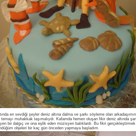
ında en sevdiği şeyler deniz altına dalma ve şarkı söyleme olan arkadaşımın
i temayı muhakkak taşımalıydı. Kafamda hemen oluşan fikir deniz altında şar
yen bir dalgıç ve ona eşlik eden müzisyen balıklardı. Bu fikri gerçekleştirmek 
ndüğüm objeleri bir kaç gün önceden yapmaya başladım.