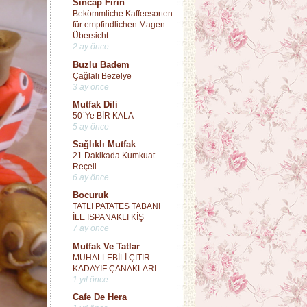
Sincap Fırın
Bekömmliche Kaffeesorten
für empfindlichen Magen –
Übersicht
2 ay önce
Buzlu Badem
Çağlalı Bezelye
3 ay önce
Mutfak Dili
50`Ye BİR KALA
5 ay önce
Sağlıklı Mutfak
21 Dakikada Kumkuat
Reçeli
6 ay önce
Bocuruk
TATLI PATATES TABANI
İLE ISPANAKLI KİŞ
7 ay önce
Mutfak Ve Tatlar
MUHALLEBİLİ ÇITIR
KADAYIF ÇANAKLARI
1 yıl önce
Cafe De Hera