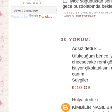
11. iyice soğuduktan son
TRANSLATE
gece buzdolabında beklett
POSTED BY UFUK MUTFAKTA
UFU
Powered by
Translate
LABELS:
CHEESECAKE
30 YORUM:
Adsız dedi ki...
Ufukcuğum bence iyi
cheesecake remi g
istiyor çikolatalısın
canım
Sevgiler
9:10 ÖS
Hülya
dedi ki...
KİMBİLİR NASIL B