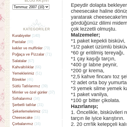
BLOG ARŞİVİ
Epeydir dolapta bekleyen 
cheesecake haline dönüş
yaratarak cheesecake'im
gördüğünüz dilimi midem
çok lezzetli olmuştu.
KATEGORİLER
Malzemeler;
Kurabiyeler
(140)
*1 paket kepekli bisküvi,
Pastalar
(99)
*1/2 paket üzümlü bisküv
kekler ve muffinler
(79)
*60 gr eritilmiş tereyağı,
Poğaça ve Pizzalar
(71)
*1 çay kaşığı tarçın,
Salatalar
(67)
*400 gr labne peynir,
Kahvaltılıklar
(66)
*200 gr krema,
Yemeklerimiz
(51)
*2,5 kahve fincanı toz şe
Börekler
(46)
*2 adet orta boy yumurta
Sütlü Tatlılarımız
(39)
*3 yemek silme yemek ka
Mimler ve özel günler
(37)
*1 paket vanilya,
Sofralarımız
(34)
*100 gr bitter çikolata.
Şerbetli tatlılar
(31)
Hazırlanışı;
Şekerlemelerimiz
(21)
1. Öncelikle, bisküvileri 
Cheesecake
(16)
tarçın ile iyice karıştırın.
2. 20 cm'lik kelepçeli kalı
Çorbalarımız
(16)