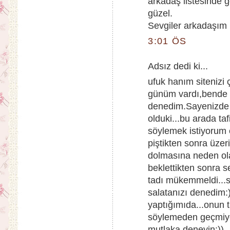
arkadaş listesinde 
güzel.
Sevgiler arkadaşım
3:01 ÖS
Adsız dedi ki...
ufuk hanım sitenizi
günüm vardı,bende si
denedim.Sayenizde 
olduki...bu arada ta
söylemek istiyorum 
piştikten sonra üze
dolmasına neden ol
beklettikten sonra s
tadı mükemmeldi...s
salatanızı denedim:
yaptığımıda...onun
söylemeden geçmiy
mutlaka deneyin:))