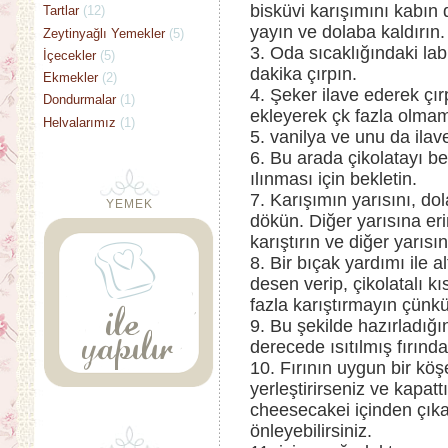
bisküvi karışımını kabın 
Tartlar
(12)
yayın ve dolaba kaldırın.
Zeytinyağlı Yemekler
(5)
3. Oda sıcaklığındaki lab
İçecekler
(5)
dakika çırpın.
Ekmekler
(2)
4. Şeker ilave ederek çı
Dondurmalar
(1)
ekleyerek çk fazla olmama
Helvalarımız
(1)
5. vanilya ve unu da ilav
6. Bu arada çikolatayı be
ılınması için bekletin.
7. Karışımın yarısını, do
YEMEK
dökün. Diğer yarısına erim
karıştırın ve diğer yarıs
8. Bir bıçak yardımı ile a
desen verip, çikolatalı 
fazla karıştırmayın çünkü
9. Bu şekilde hazırladığ
derecede ısıtılmış fırında
10. Fırının uygun bir köş
yerleştirirseniz ve kapat
cheesecakei içinden çık
önleyebilirsiniz.