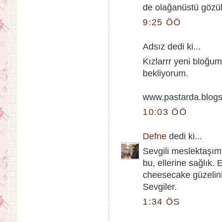
de olağanüstü gözü
9:25 ÖÖ
Adsız dedi ki...
Kızlarrr yeni bloğum
bekliyorum.
www.pastarda.blog
10:03 ÖÖ
Defne
dedi ki...
Sevgili meslektaşım
bu, ellerine sağlık.
cheesecake güzelini
Sevgiler.
1:34 ÖS