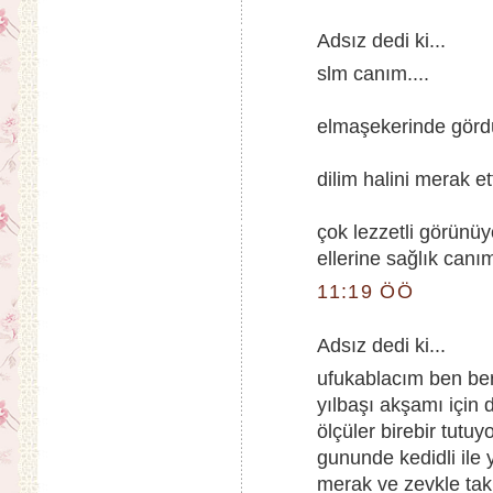
Adsız dedi ki...
slm canım....
elmaşekerinde görd
dilim halini merak ett
çok lezzetli görünüyo
ellerine sağlık canım
11:19 ÖÖ
Adsız dedi ki...
ufukablacım ben berr
yılbaşı akşamı için 
ölçüler birebir tut
gununde kedidli ile 
merak ve zevkle tak