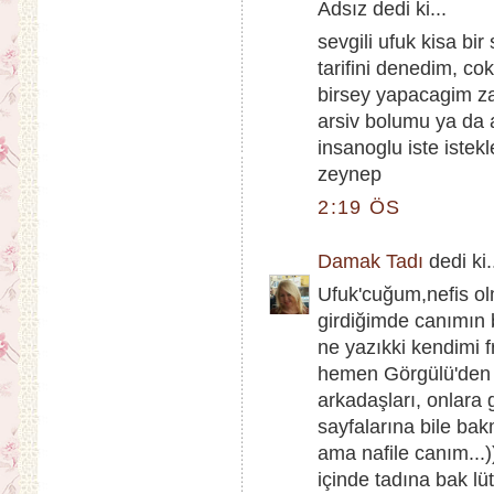
Adsız dedi ki...
sevgili ufuk kisa bi
tarifini denedim, c
birsey yapacagim zam
arsiv bolumu ya da
insanoglu iste istekl
zeynep
2:19 ÖS
Damak Tadı
dedi ki.
Ufuk'cuğum,nefis ol
girdiğimde canımın 
ne yazıkki kendimi 
hemen Görgülü'den si
arkadaşları, onlara 
sayfalarına bile ba
ama nafile canım...
içinde tadına bak lüt