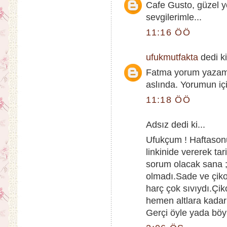
Cafe Gusto, güzel y
sevgilerimle...
11:16 ÖÖ
ufukmutfakta
dedi ki
Fatma yorum yazam
aslında. Yorumun içi
11:18 ÖÖ
Adsız dedi ki...
Ufukçum ! Haftasonu
linkinide vererek ta
sorum olacak sana ;
olmadı.Sade ve çiko
harç çok sıvıydı.Çi
hemen altlara kadar
Gerçi öyle yada böyle