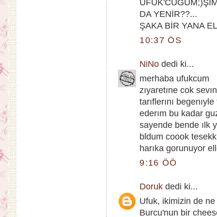
UFUK'CUĞUM;)Şİ
DA YENİR??...
ŞAKA BİR YANA EL
10:37 ÖS
NiNo
dedi ki...
merhaba ufukcum
zıyaretıne cok sevı
tarıflerını begenıyl
ederım bu kadar guze
sayende bende ılk y
bldum coook tesekku
harıka gorunuyor ell
9:16 ÖÖ
Doruk
dedi ki...
Ufuk, ikimizin de n
Burcu'nun bir cheese