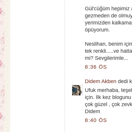
Gül'cüğüm hepimiz 
gezmeden de olmuyor
yerimizden kalkama
öpüyorum.
Neslihan, benim için
tek renkli.....ve hat
mi? Sevgilerimle...
8:36 ÖS
Didem Akben
dedi ki
Ufuk merhaba, teşe
için. İlk kez blogunu
çok güzel , çok zevk
Didem
8:40 ÖS