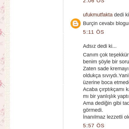
2:06 ÖS
ufukmutfakta
dedi ki
Burçin cevabı blog
5:11 ÖS
Adsız dedi ki...
Canım çok teşekkür
benim şöyle bir sor
Zaten sade kremayı
oldukça sıvıydı.Yan
üzerine boca etmed
Acaba çırptıkçamı k
mı bir yanlışlık yap
Ama dediğin gibi t
görmedi.
İnanılmaz lezzetli ol
5:57 ÖS