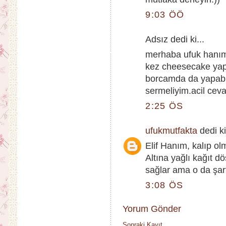
9:03 ÖÖ
Adsız dedi ki...
merhaba ufuk hanım 
kez cheesecake yap
borcamda da yapabil
sermeliyim.acil ceva
2:25 ÖS
ufukmutfakta
dedi ki
Elif Hanım, kalıp ol
Altına yağlı kağıt d
sağlar ama o da şart
3:08 ÖS
Yorum Gönder
Sonraki Kayıt