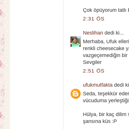
Çok öpüyorum tatlı 
2:31 ÖS
Neslihan
dedi ki...
Merhaba, Ufuk eller
renkli cheesecake y
vazgeçemediğin bir t
Sevgiler
2:51 ÖS
ufukmutfakta
dedi ki
Seda, teşekkür eder
vücuduma yerleştiği
Hülya, bir kaç dili
şansına küs :P