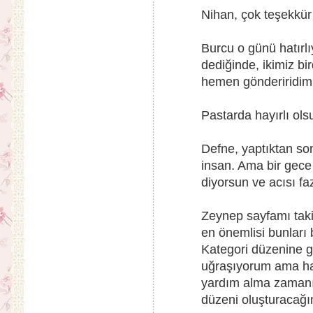
Nihan, çok teşekkür 
Burcu o günü hatırlı
dediğinde, ikimiz b
hemen gönderiridim
Pastarda hayırlı ols
Defne, yaptıktan so
insan. Ama bir gece
diyorsun ve acısı fa
Zeynep sayfamı takip
en önemlisi bunları
Kategori düzenine g
uğraşıyorum ama ha
yardım alma zamanı
düzeni oluşturacağı