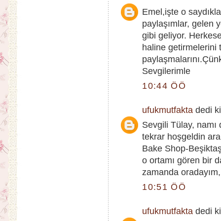
Emel,işte o saydıkla
paylaşımlar, gelen 
gibi geliyor. Herkese
haline getirmelerini
paylaşmalarını.Çünk
Sevgilerimle
10:44 ÖÖ
ufukmutfakta
dedi ki
Sevgili Tülay, namı 
tekrar hoşgeldin ar
Bake Shop-Beşiktaş
o ortamı gören bir 
zamanda oradayım, s
10:51 ÖÖ
ufukmutfakta
dedi ki