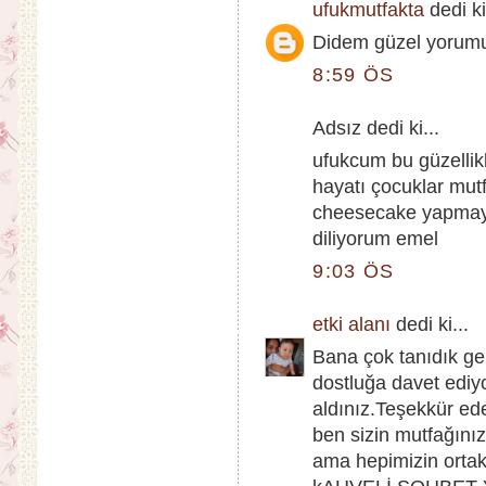
ufukmutfakta
dedi ki
Didem güzel yorumun 
8:59 ÖS
Adsız dedi ki...
ufukcum bu güzellikl
hayatı çocuklar mutfa
cheesecake yapmayı
diliyorum emel
9:03 ÖS
etki alanı
dedi ki...
Bana çok tanıdık gel
dostluğa davet ediyo
aldınız.Teşekkür ed
ben sizin mutfağını
ama hepimizin ort