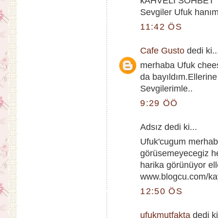
kAHVELİ SOHBET 
Sevgiler Ufuk hanım..
11:42 ÖS
Cafe Gusto
dedi ki..
merhaba Ufuk cheese
da bayıldım.Ellerine
Sevgilerimle..
9:29 ÖÖ
Adsız dedi ki...
Ufuk'cugum merhab
görüsemeyecegiz he
harika görünüyor ell
www.blogcu.com/kay
12:50 ÖS
ufukmutfakta
dedi ki