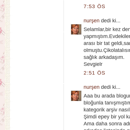
7:53 ÖS
nurşen
dedi ki...
Selamlar,bir kez d
yapmıştım.Evdekiler
arası bir tat geldi,
olmuştu.Çikolatalısı
sağlık arkadaşım.
Sevgielr
2:51 ÖS
nurşen
dedi ki...
Aaa bu arada blogu
bloğunla tanışmıştı
kategorik arşiv nası
Şimdi epey bir yol ka
Ama daha sonra adre