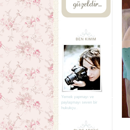
BEN KIMIM
Yemek yapmayı ve
paylaşmayı seven bir
hukukçu..