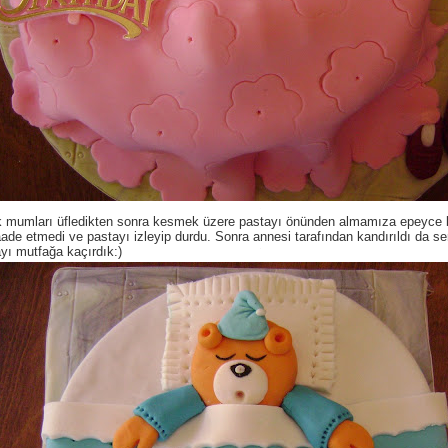
k mumları üfledikten sonra kesmek üzere pastayı önünden almamıza epeyce 
de etmedi ve pastayı izleyip durdu. Sonra annesi tarafından kandırıldı da ser
yı mutfağa kaçırdık:)