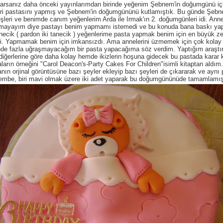
larsanız daha önceki yayınlarımdan birinde yeğenim Şebnem'in doğumgünü iç
eri pastasını yapmış ve Şebnem'in doğumgününü kutlamıştık. Bu günde Şebne
şleri ve benimde canım yeğenlerim Arda ile Irmak'ın 2. doğumgünleri idi. Anne
lmayayım diye pastayı benim yapmamı istemedi ve bu konuda bana baskı ya
anecik ( pardon iki tanecik ) yeğenlerime pasta yapmak benim için en büyük z
di. Yapmamak benim için imkansızdı. Ama annelerini üzmemek için çok kolay
de fazla uğraşmayacağım bir pasta yapacağıma söz verdim. Yaptığım araştı
iğerlerine göre daha kolay hemde ikizlerin hoşuna gidecek bu pastada karar 
ların örneğini "Carol Deacon's-Party Cakes For Children"isimli kitaptan aldım.
nın orjinal görüntüsüne bazı şeyler ekleyip bazı şeyleri de çıkararak ve aynı
pembe, biri mavi olmak üzere iki adet yaparak bu doğumgününüde tamamlamı