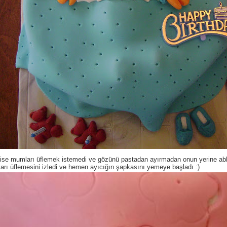
ise mumları üflemek istemedi ve gözünü pastadan ayırmadan onun yerine ab
rı üflemesini izledi ve hemen ayıcığın şapkasını yemeye başladı :)