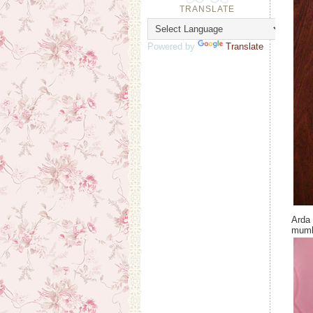
TRANSLATE
Powered by
Translate
Arda 
mumla