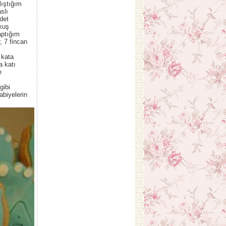
lıştığım
slı
adet
okuş
aptığım
, 7 fincan
 kata
a katı
e
gibi
abiyelerin