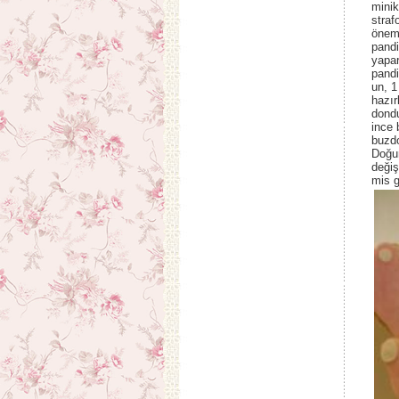
minik
straf
öneml
pandi
yapar
pandi
un, 1
hazır
dondu
ince 
buzdo
Doğum
değiş
mis 