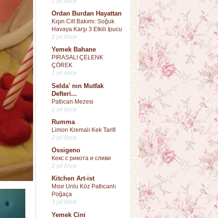
1 yıl önce
Ordan Burdan Hayattan
Kışın Cilt Bakımı: Soğuk
Havaya Karşı 3 Etkili İpucu
1 yıl önce
Yemek Bahane
PIRASALI ÇELENK
ÇÖREK
1 yıl önce
Selda' nın Mutfak
Defteri...
Patlıcan Mezesi
2 yıl önce
Rumma
Limon Kremalı Kek Tarifi
2 yıl önce
Ossigeno
Кекс с рикота и сливи
2 yıl önce
Kitchen Art-ist
Mısır Unlu Köz Patlıcanlı
Poğaça
3 yıl önce
Yemek Cini