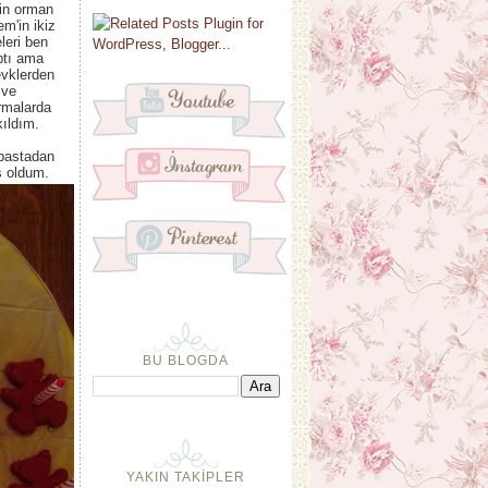
in orman
m'in ikiz
leri ben
ptı ama
evklerden
 ve
rmalarda
kıldım.
 pastadan
ş oldum.
BU BLOGDA
YAKIN TAKİPLER