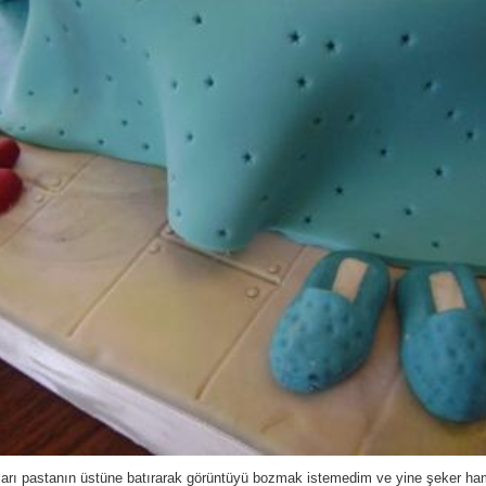
arı pastanın üstüne batırarak görüntüyü bozmak istemedim ve yine şeker h