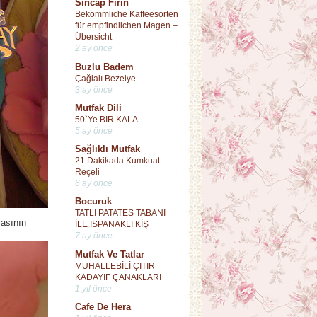
Sincap Fırın
Bekömmliche Kaffeesorten
für empfindlichen Magen –
Übersicht
2 ay önce
Buzlu Badem
Çağlalı Bezelye
3 ay önce
Mutfak Dili
50`Ye BİR KALA
5 ay önce
Sağlıklı Mutfak
21 Dakikada Kumkuat
Reçeli
6 ay önce
Bocuruk
TATLI PATATES TABANI
lasının
İLE ISPANAKLI KİŞ
7 ay önce
Mutfak Ve Tatlar
MUHALLEBİLİ ÇITIR
KADAYIF ÇANAKLARI
1 yıl önce
Cafe De Hera