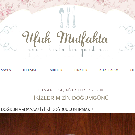
CUMARTESI, AĞUSTOS 25, 2007
İKİZLERİMİZİN DOĞUMGÜNÜ
İ DOĞDUN ARDAAAA! İYİ Kİ DOĞDUUUUN IRMAK !