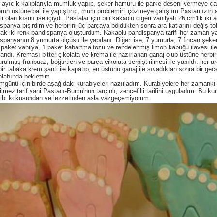
 ayıcık kalıplarıyla mumluk yapıp, şeker hamuru ile parke deseni vermeye ça
orun üstüne bal ile yapıştırıp, mum problemini çözmeye çalıştım.Pastamızın a
i olan kısmı ise içiydi. Pastalar için biri kakaolu diğeri vanilyalı 26 cm'lik iki 
spanya pişirdim ve herbirini üç parçaya böldükten sonra ara katlarını değiş t
ak iki renk pandispanya oluşturdum. Kakaolu pandispanya tarifi her zaman y
spanyanın 8 yumurta ölçüsü ile yapılanı. Diğeri ise; 7 yumurta, 7 fincan şeker
 paket vanilya, 1 paket kabartma tozu ve rendelenmiş limon kabuğu ilavesi ile
landı. Kreması bitter çikolata ve krema ile hazırlanan ganaj olup üstüne herbir
rulmuş franbuaz, böğürtlen ve parça çikolata serpiştirilmesi ile yapıldı. her ar
bir tabaka krem şanti ile kapatıp, en üstünü ganaj ile sıvadıktan sonra bir gec
labında beklettim.
günü için birde aşağıdaki kurabiyeleri hazırladım. Kurabiyelere her zamanki 
ilmez tarif yani Pastacı-Burcu'nun tarçınlı, zencefilli tarifini uyguladım. Bu kur
gibi kokusundan ve lezzetinden asla vazgeçemiyorum.