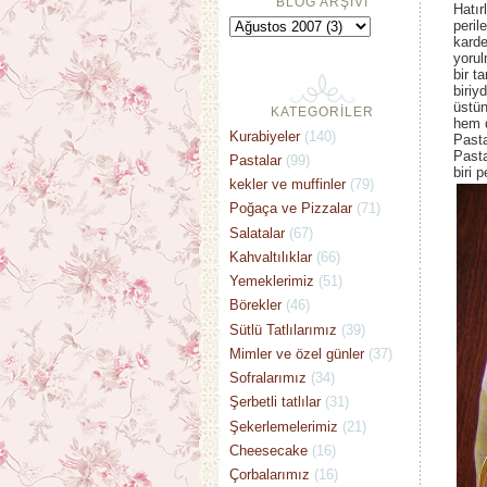
BLOG ARŞİVİ
Hatır
peril
karde
yoru
bir t
biriy
üstün
KATEGORİLER
hem d
Kurabiyeler
(140)
Pasta
Pasta
Pastalar
(99)
biri 
kekler ve muffinler
(79)
Poğaça ve Pizzalar
(71)
Salatalar
(67)
Kahvaltılıklar
(66)
Yemeklerimiz
(51)
Börekler
(46)
Sütlü Tatlılarımız
(39)
Mimler ve özel günler
(37)
Sofralarımız
(34)
Şerbetli tatlılar
(31)
Şekerlemelerimiz
(21)
Cheesecake
(16)
Çorbalarımız
(16)