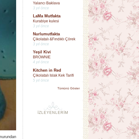
Yalancı Baklava
3 yıl önce
LaMa Mutfakta
Kurabiye kulesi
3 yıl önce
Nurlumutfakta
Çikolatalı &Fındıklı Çörek
3 yıl önce
Yeşil Kivi
BROWNIE
4 yıl önce
Kitchen in Red
Çikolatalı Islak Kek Tarifi
5 yıl önce
Tümünü Göster
İZLEYENLERİM
amurundan