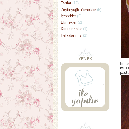
Tartlar
(12)
Zeytinyağlı Yemekler
(5)
İçecekler
(5)
Ekmekler
(2)
Dondurmalar
(1)
Helvalarımız
(1)
YEMEK
Irma
müsaa
pasta