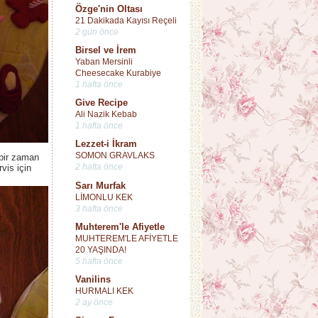
Özge'nin Oltası
21 Dakikada Kayısı Reçeli
2 gün önce
Birsel ve İrem
Yaban Mersinli
Cheesecake Kurabiye
1 hafta önce
Give Recipe
Ali Nazik Kebab
1 hafta önce
Lezzet-i İkram
SOMON GRAVLAKS
bir zaman
2 hafta önce
vis için
Sarı Murfak
LİMONLU KEK
3 hafta önce
Muhterem'le Afiyetle
MUHTEREM'LE AFİYETLE
20 YAŞINDA!
5 hafta önce
Vanilins
HURMALI KEK
2 ay önce