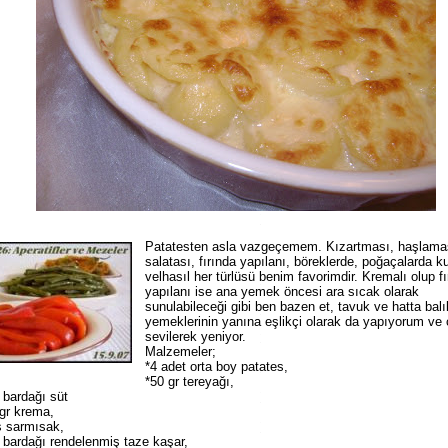
Patatesten asla vazgeçemem. Kızartması, haşlama
salatası, fırında yapılanı, böreklerde, poğaçalarda ku
velhasıl her türlüsü benim favorimdir. Kremalı olup fı
yapılanı ise ana yemek öncesi ara sıcak olarak
sunulabileceği gibi ben bazen et, tavuk ve hatta balı
yemeklerinin yanına eşlikçi olarak da yapıyorum ve
sevilerek yeniyor.
Malzemeler;
*4 adet orta boy patates,
*50 gr tereyağı,
 bardağı süt
gr krema,
ş sarmısak,
 bardağı rendelenmiş taze kaşar,