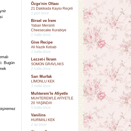
Özge'nin Oltası
21 Dakikada Kayısı Reçeli
ynir
1 gün önce
si
Birsel ve İrem
Yaban Mersinli
Cheesecake Kurabiye
1 hafta önce
Give Recipe
Ali Nazik Kebab
1 hafta önce
emalı
Lezzet-i İkram
ti. Bugün
SOMON GRAVLAKS
emek
2 hafta önce
Sarı Murfak
LİMONLU KEK
3 hafta önce
Muhterem'le Afiyetle
MUHTEREM'LE AFİYETLE
20 YAŞINDA!
5 hafta önce
pişiremez
Vanilins
HURMALI KEK
2 ay önce