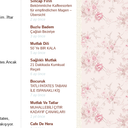
Sincap Fırın
Bekömmliche Kaffeesorten
für empfindlichen Magen –
Übersicht
m..İftar
2 ay önce
Buzlu Badem
Çağlalı Bezelye
3 ay önce
Mutfak Dili
50`Ye BİR KALA
5 ay önce
Sağlıklı Mutfak
tates.Ancak
21 Dakikada Kumkuat
Reçeli
6 ay önce
Bocuruk
TATLI PATATES TABANI
İLE ISPANAKLI KİŞ
7 ay önce
Mutfak Ve Tatlar
MUHALLEBİLİ ÇITIR
KADAYIF ÇANAKLARI
1 yıl önce
tates,
Cafe De Hera
kışıyor.