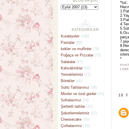
BLOG ARŞİVİ
*tuz,
Hazır
1.Pat
2.Yay
3.Pat
4.Ter
5.Süt
KATEGORİLER
6.Oca
Kurabiyeler
(140)
parça
7.piş
Pastalar
(99)
8.Ren
kekler ve muffinler
(79)
derec
ister
Poğaça ve Pizzalar
(71)
*
Salatalar
(67)
POST
Kahvaltılıklar
(66)
LABE
Yemeklerimiz
(51)
Börekler
(46)
Sütlü Tatlılarımız
(39)
Mimler ve özel günler
(37)
18 
Sofralarımız
(34)
Şerbetli tatlılar
(31)
Şekerlemelerimiz
(21)
Cheesecake
(16)
Çorbalarımız
(16)