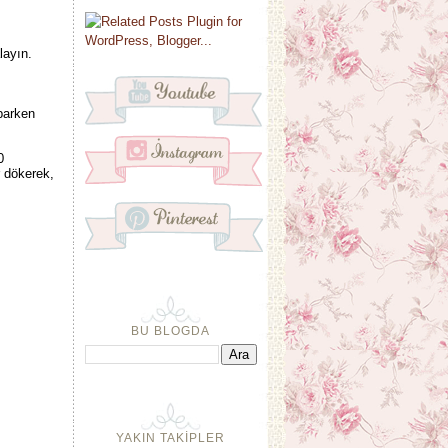
layın.
parken
0
r dökerek,
BU BLOGDA
YAKIN TAKİPLER