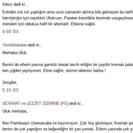
Adsız dedi ki...
Eskiden sık sık yaptığım ama uzun zamandır aklıma bile gelmeyen bu tarifi
hatırlattığın için teşekkür Ufukcum..Patates kesinlikle benimde vazgeçilmezi
menüleri için oldukça hafif bir alternatif..Ellerine sağlık
4:58 ÖS
Yemekbahane
dedi ki...
Merhaba Ufuk,
Benim de etlerin yanına garnitür olarak tercih ettiğim bir çeşittir kremalı pa
ben çiğden pişiriyorum. Eline sağlık, resmin albenisi harika !
Sevgiler,
5:10 ÖS
SEYAHAT ve LEZZET ÜZERİNE (FS)
dedi ki...
Ufuk merhaba,
Ben Frambuazlı cheesecake ini kaçırmışım. Çok hoş görünüyor. Kremalı pa
benim de çok yaptığım ve beğendiğim bir yan yemek. Etlerin yanında çok ya