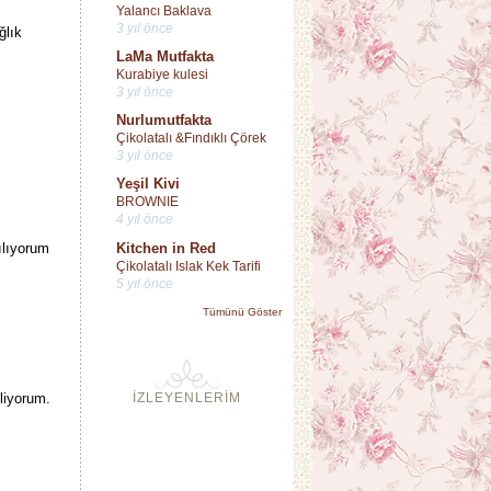
Yalancı Baklava
3 yıl önce
ğlık
LaMa Mutfakta
Kurabiye kulesi
3 yıl önce
Nurlumutfakta
Çikolatalı &Fındıklı Çörek
3 yıl önce
Yeşil Kivi
BROWNIE
4 yıl önce
Kitchen in Red
ılıyorum
Çikolatalı Islak Kek Tarifi
5 yıl önce
Tümünü Göster
İZLEYENLERİM
iliyorum.