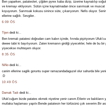
Ben yaparken, patatesleri, çiğden pyrex kaba dizip, üzerine kaynatılıp soğu
ve kremayı ekliyorum. Sütün içine kaynatmadan önce sarımsak ve muscat
koyuyorum. Sarımsak kokusu sinince süte, çıkarıyorum. Nefis oluyor. Seni
ellerine sağlık. Sevgiler..
6:09 ÖS
Tijen
dedi ki...
Ben kremalı patatesi doğrudan cam kabın içinde, fırında pişiriyorum Ufuk'c
deeee tabii ki bayılıyorum. Zaten kremanın girdiği yiyecekler, hele de bu bir 
yiyecekse muhteşem oluyor.
8:35 ÖS
NiNo
dedi ki...
canim ellerine saglik goruntu super ramazandadaguzel olur sahurda bile yen
:D
10:49 ÖS
Damak Tadı
dedi ki...
Ufuk'cuğum bizde patates ekmek niyetine yenir canım.Etlerin ve balıkların 
mutlaka haşlaması yapılır.Bende patatesin her türlüsünü çok severim.Bir ar