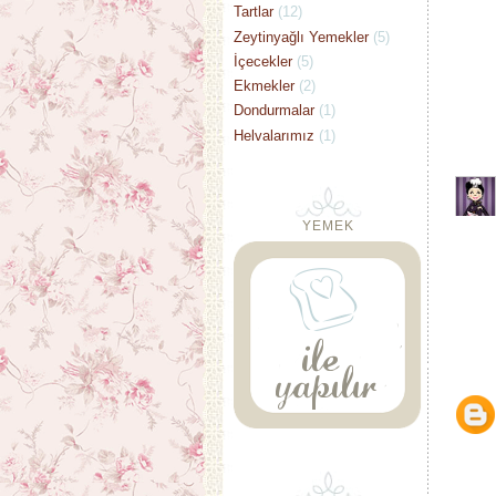
Tartlar
(12)
Zeytinyağlı Yemekler
(5)
İçecekler
(5)
Ekmekler
(2)
Dondurmalar
(1)
Helvalarımız
(1)
YEMEK