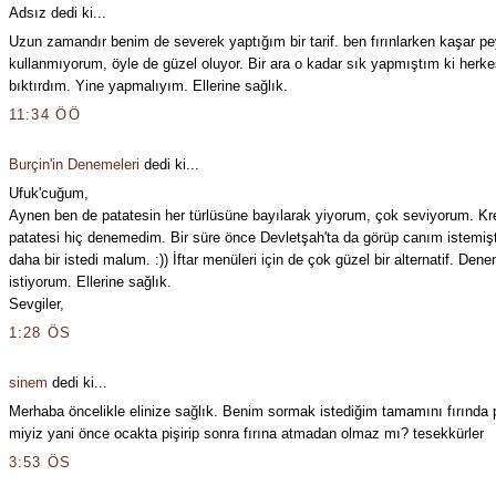
Adsız dedi ki...
Uzun zamandır benim de severek yaptığım bir tarif. ben fırınlarken kaşar pe
kullanmıyorum, öyle de güzel oluyor. Bir ara o kadar sık yapmıştım ki herke
bıktırdım. Yine yapmalıyım. Ellerine sağlık.
11:34 ÖÖ
Burçin'in Denemeleri
dedi ki...
Ufuk'cuğum,
Aynen ben de patatesin her türlüsüne bayılarak yiyorum, çok seviyorum. Kr
patatesi hiç denemedim. Bir süre önce Devletşah'ta da görüp canım istemiş
daha bir istedi malum. :)) İftar menüleri için de çok güzel bir alternatif. Den
istiyorum. Ellerine sağlık.
Sevgiler,
1:28 ÖS
sinem
dedi ki...
Merhaba öncelikle elinize sağlık. Benim sormak istediğim tamamını fırında 
miyiz yani önce ocakta pişirip sonra fırına atmadan olmaz mı? tesekkürler
3:53 ÖS