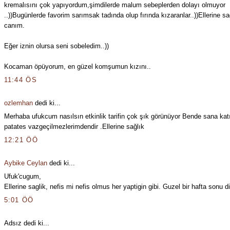
kremalısını çok yapıyordum,şimdilerde malum sebeplerden dolayı olmuyor
..))Bugünlerde favorim sarımsak tadında olup fırında kızaranlar..))Ellerine sa
canım.
Eğer iznin olursa seni sobeledim..))
Kocaman öpüyorum, en güzel komşumun kızını..
11:44 ÖS
ozlemhan
dedi ki...
Merhaba ufukcum nasılsın etkinlik tarifin çok şık görünüyor Bende sana kat
patates vazgeçilmezlerimdendir .Ellerine sağlık
12:21 ÖÖ
Aybike Ceylan
dedi ki...
Ufuk'cugum,
Ellerine saglik, nefis mi nefis olmus her yaptigin gibi. Guzel bir hafta sonu d
5:01 ÖÖ
Adsız dedi ki...