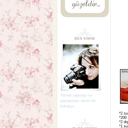
BEN KIMIM
Yemek yapmayı ve
paylaşmayı seven bir
hukukçu..
*2 su
*200 
*2 di
*1 su