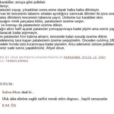
 karabiber, arzuya göre pulbiber.
lanışı;
atesleri soyup, yıkadıktan sonra enine olarak halka halka dilimleyin.
van bir tencerenin tabanını ortadan ayırdığınız sarmısak dilimleri ile iyice ova
ates dilimlerini tencerenin tabanına yayın. Üstlerine tuz karabiber ekin.
eyağını minik parçalara bölün, patateslerin üzerine serpin.
 ve kremayı da patateslerin üzerine dökün.
ğın altını hafif açarak patatesler yumuşayıncaya kadar pişirin ama servis ya
lanacak kadar pişirmeyin.
en patatesleri fırın kabına aktarın, tencerede kalan sosuda üzerine dökün.
delenmiş taze kaşarı patateslerin üzerine serpiştirelim. Önceden ısıtılmış 18
edeki fırında üstü kızarıncaya kadar pişirelim. Arzu ederseniz üstüne pulbibe
seniz sade servis yapabilirsiniz. Afiyet olsun.
ED BY UFUK MUTFAKTA
UFUKMUTFAKTA
AT
PERŞEMBE, EYLÜL 13, 2007
LS:
YEMEKLERIMIZ
YORUM:
Selma Alkan
dedi ki...
Ufuk abla ellerine saglik tarifini merak ettim dogrusu ..hayirli ramazanlar
9:04 ÖS