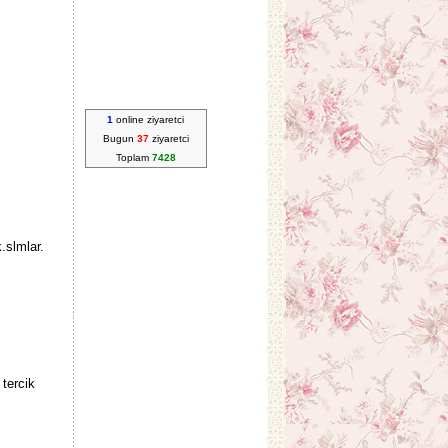
1
online ziyaretci
Bugun
37
ziyaretci
Toplam
7428
.slmlar.
 tercik