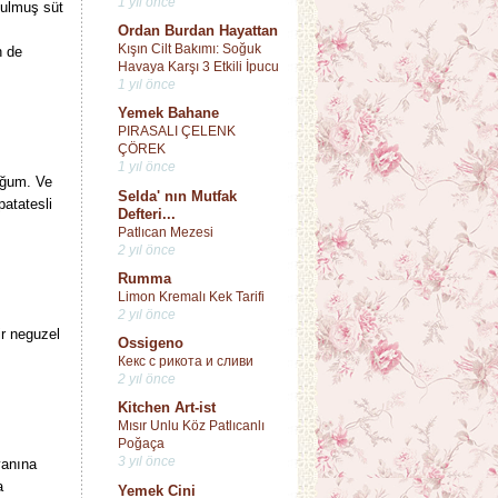
1 yıl önce
tulmuş süt
Ordan Burdan Hayattan
Kışın Cilt Bakımı: Soğuk
n de
Havaya Karşı 3 Etkili İpucu
1 yıl önce
Yemek Bahane
PIRASALI ÇELENK
ÇÖREK
1 yıl önce
uğum. Ve
Selda' nın Mutfak
patatesli
Defteri...
Patlıcan Mezesi
2 yıl önce
Rumma
Limon Kremalı Kek Tarifi
2 yıl önce
ir neguzel
Ossigeno
Кекс с рикота и сливи
2 yıl önce
Kitchen Art-ist
Mısır Unlu Köz Patlıcanlı
Poğaça
3 yıl önce
yanına
a
Yemek Cini