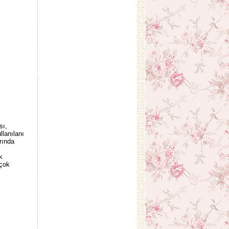
sı,
llanılanı
rında
k
 çok