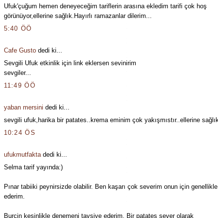
Ufuk'çuğum hemen deneyeceğim tariflerin arasına ekledim tarifi çok hoş
görünüyor,ellerine sağlık.Hayırlı ramazanlar dilerim...
5:40 ÖÖ
Cafe Gusto
dedi ki...
Sevgili Ufuk etkinlik için link eklersen sevinirim
sevgiler...
11:49 ÖÖ
yaban mersini
dedi ki...
sevgili ufuk,harika bir patates..krema eminim çok yakışmıstır..ellerine sağlık
10:24 ÖS
ufukmutfakta
dedi ki...
Selma tarif yayında:)
Pınar tabiiki peynirsizde olabilir. Ben kaşarı çok severim onun için genellikle
ederim.
Burçin kesinlikle denemeni tavsiye ederim. Bir patates sever olarak