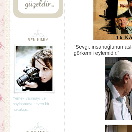
BEN KIMIM
“Sevgi, insanoğlunun as
görkemli eylemidir.”
Yemek yapmayı ve
paylaşmayı seven bir
hukukçu..