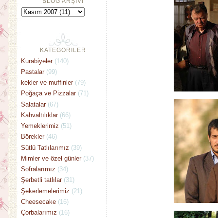
BLOG ARŞİVİ
KATEGORİLER
Kurabiyeler
(140)
Pastalar
(99)
kekler ve muffinler
(79)
Poğaça ve Pizzalar
(71)
Salatalar
(67)
Kahvaltılıklar
(66)
Yemeklerimiz
(51)
Börekler
(46)
Sütlü Tatlılarımız
(39)
Mimler ve özel günler
(37)
Sofralarımız
(34)
Şerbetli tatlılar
(31)
Şekerlemelerimiz
(21)
Cheesecake
(16)
Çorbalarımız
(16)