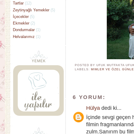
Tartlar
(12)
Zeytinyağlı Yemekler
(5)
İçecekler
(5)
Ekmekler
(2)
Dondurmalar
(1)
Helvalarımız
(1)
YEMEK
POSTED BY UFUK MUTFAKTA
UFU
LABELS:
MIMLER VE ÖZEL GÜNL
6 YORUM:
Hülya
dedi ki...
İçinde sevgi geçen
filmin fragmanların
zulm.Sanırım bu fil