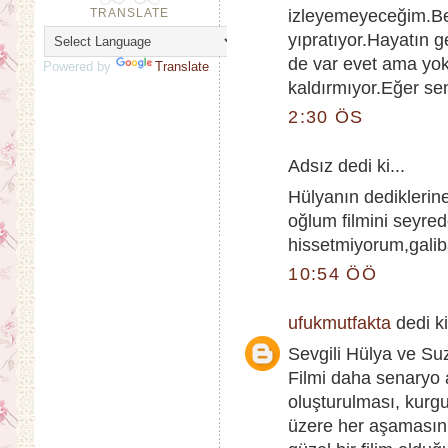
TRANSLATE
izleyemeyeceğim.Ben
yıpratıyor.Hayatın 
de var evet ama yo
Powered by
Translate
kaldırmıyor.Eğer sen
2:30 ÖS
Adsız dedi ki...
Hülyanın dedikleri
oğlum filmini seyr
hissetmiyorum,galib
10:54 ÖÖ
ufukmutfakta
dedi ki
Sevgili Hülya ve Su
Filmi daha senaryo
oluşturulması, kurg
üzere her aşamasını 