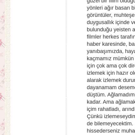
güzel bir filim oldu
yönleri ağır basan 
görüntüler, muhteşe
duygusallık içinde ve
bulunduğu yeisten al
filmler herkes tara
haber karesinde, b
yanıbaşımızda, haya
kaçmamız mümkün de
için çok ama çok di
izlemek için hazır 
alarak izlemek dur
dayanamam desemde
düştüm. Ağlamadım 
kadar. Ama ağlamak 
içim rahatladı, arın
Çünkü izlemeseydim,
de bilemeyecektim. 
hissederseniz muhak