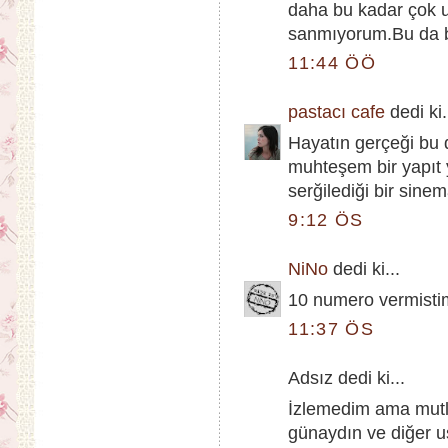
daha bu kadar çok u
sanmıyorum.Bu da bir
11:44 ÖÖ
pastacı cafe
dedi ki.
Hayatın gerçeği bu 
muhteşem bir yapıt
serğilediği bir sinem
9:12 ÖS
NiNo
dedi ki...
10 numero vermisti
11:37 ÖS
Adsız dedi ki...
İzlemedim ama mutl
günaydın ve diğer ust