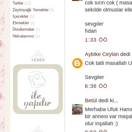
cok sırın cok ( masa
Tartlar
(12)
sekılde olmuslar elle
Zeytinyağlı Yemekler
(5)
İçecekler
(5)
Ekmekler
(2)
sevgıler
Dondurmalar
(1)
fıdan
Helvalarımız
(1)
1:33 ÖÖ
Aybike Ceylan
dedi k
YEMEK
Cok tatli masallah 
Sevgiler
6:36 ÖÖ
Betül
dedi ki...
Merhaba Ufuk Hanım.
bir annesi var maş
olur inşallah :)