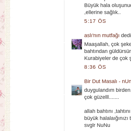
Büyük hala oluşunud
,ellerine sağlık..
5:17 ÖS
aslı'nın mutfağı
dedi 
Maaşallah, çok şeker
bahtından güldürsün,
Kurabiyeler de çok şı
8:36 ÖS
Bir Dut Masalı - nU
duygulandım birden
çok güzelll.......
allah bahtını ,tahtını
büyük halalaığınızı 
svglr NuNu