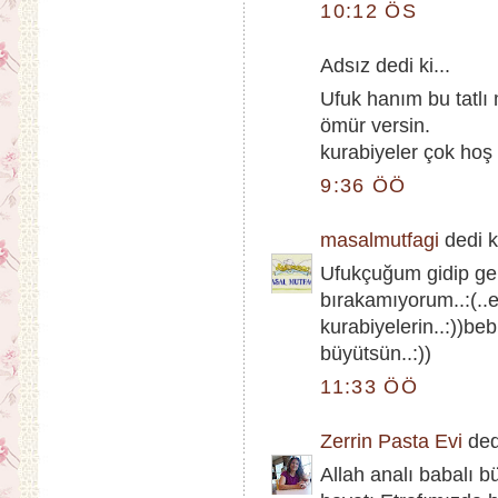
10:12 ÖS
Adsız dedi ki...
Ufuk hanım bu tatlı 
ömür versin.
kurabiyeler çok hoş 
9:36 ÖÖ
masalmutfagi
dedi ki
Ufukçuğum gidip gel
bırakamıyorum..:(..e
kurabiyelerin..:))beb
büyütsün..:))
11:33 ÖÖ
Zerrin Pasta Evi
dedi
Allah analı babalı b