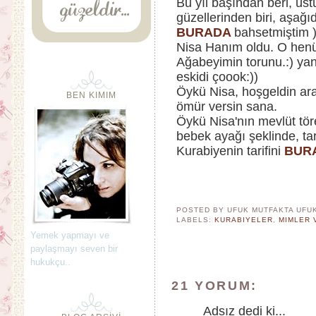
Bu yıl başından beri, üs
güzellerinden biri, aşağ
BURADA
bahsetmiştim ) 
Nisa Hanım oldu. O henü
Ağabeyimin torunu.:) yan
eskidi çoook:))
Öykü Nisa, hoşgeldin aram
BEN KIMIM
ömür versin sana.
Öykü Nisa'nın mevlüt tör
bebek ayağı şeklinde, tar
Kurabiyenin tarifini
BUR
POSTED BY UFUK MUTFAKTA
UFU
LABELS:
KURABIYELER
,
MIMLER 
Yemek yapmayı ve
paylaşmayı seven bir
hukukçu..
21 YORUM:
Adsız dedi ki...