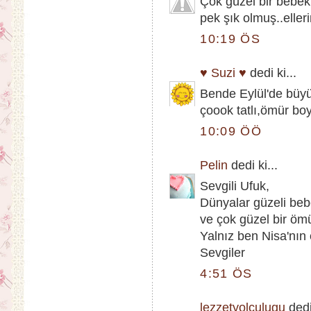
Çok güzel bir bebek
pek şık olmuş..eller
10:19 ÖS
♥ Suzi ♥
dedi ki...
Bende Eylül'de büyü
çoook tatlı,ömür boy
10:09 ÖÖ
Pelin
dedi ki...
Sevgili Ufuk,
Dünyalar güzeli bebe
ve çok güzel bir öm
Yalnız ben Nisa'nın
Sevgiler
4:51 ÖS
lezzetyolculugu
dedi 