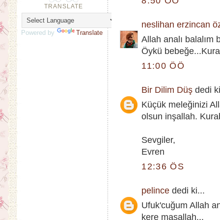
8:50 ÖÖ
TRANSLATE
neslihan erzincan ö
Powered by
Translate
Allah analı balalım 
Öykü bebeğe...Kurab
11:00 ÖÖ
Bir Dilim Düş
dedi ki
Küçük meleğinizi Al
olsun inşallah. Kur
Sevgiler,
Evren
12:36 ÖS
pelince
dedi ki...
Ufuk'cuğum Allah an
kere maşallah...