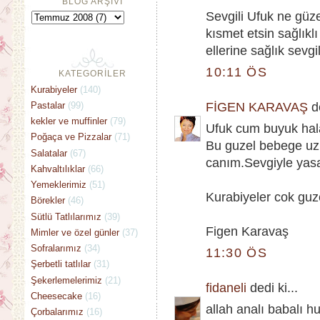
BLOG ARŞİVİ
Sevgili Ufuk ne güze
kısmet etsin sağlıkl
ellerine sağlık sevg
10:11 ÖS
KATEGORİLER
Kurabiyeler
(140)
Pastalar
(99)
FİGEN KARAVAŞ
de
kekler ve muffinler
(79)
Ufuk cum buyuk hal
Poğaça ve Pizzalar
(71)
Bu guzel bebege uzu
Salatalar
(67)
canım.Sevgiyle yas
Kahvaltılıklar
(66)
Yemeklerimiz
(51)
Kurabiyeler cok guze
Börekler
(46)
Sütlü Tatlılarımız
(39)
Figen Karavaş
Mimler ve özel günler
(37)
Sofralarımız
(34)
11:30 ÖS
Şerbetli tatlılar
(31)
Şekerlemelerimiz
(21)
fidaneli
dedi ki...
Cheesecake
(16)
allah analı babalı h
Çorbalarımız
(16)