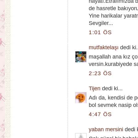
hayatı.Etrafımızda 
de hasretle bakıyoru
Yine harikalar yarat
Sevgiler...
1:01 ÖS
mutfaktelaşı
dedi ki.
maşallah ana kız çok
versin.kurabiyede sah
2:23 ÖS
Tijen
dedi ki...
Adı da, kendisi de 
bol sevmek nasip ol
4:47 ÖS
yaban mersini
dedi k