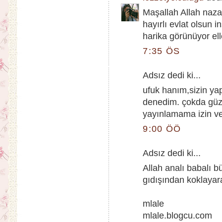
Maşallah Allah naza
hayırlı evlat olsun i
harika görünüyor ell
7:35 ÖS
Adsız dedi ki...
ufuk hanım,sizin ya
denedim. çokda güz
yayınlamama izin ver
9:00 ÖÖ
Adsız dedi ki...
Allah analı babalı b
gıdışından koklayara
mlale
mlale.blogcu.com