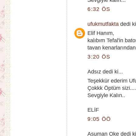
Sevgiyle kalın...
6:32 ÖS
ufukmutfakta
dedi ki
Elif Hanım,
kalıbım Tefal'in bat
tavan kenarlarından
3:20 ÖS
Adsız dedi ki...
Teşekkür ederim Uf
Çokkk Öptüm sizi....
Sevgiyle Kalın..
ELİF
9:05 ÖÖ
Asuman Oke dedi ki.