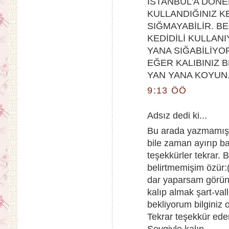
İSTANBUL'A DÖN
KULLANDIĞINIZ K
SIĞMAYABİLİR. B
KEDİDİLİ KULLAN
YANA SIĞABİLİYO
EĞER KALIBINIZ B
YAN YANA KOYUN.
9:13 ÖÖ
Adsız dedi ki...
Bu arada yazmamışı
bile zaman ayırıp b
teşekkürler tekrar.
belirtmemişim özür
dar yaparsam görünt
kalıp almak şart-val
bekliyorum bilginiz 
Tekrar teşekkür eder