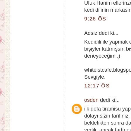
Ufuk Hanim ellerinze
kedi dilinin markasi
9:26 ÖS
Adsız dedi ki...
Kedidili ile yapmak d
bişiyler katmışsın 
deneyeceğim :)
whiteistcafe.blogsp
Sevgiyle.
12:17 ÖS
osden
dedi ki...
ilk defa tiramisu ya
dolayı sizin tarifin
bekletikten sonra da
yedik. ancak tadında