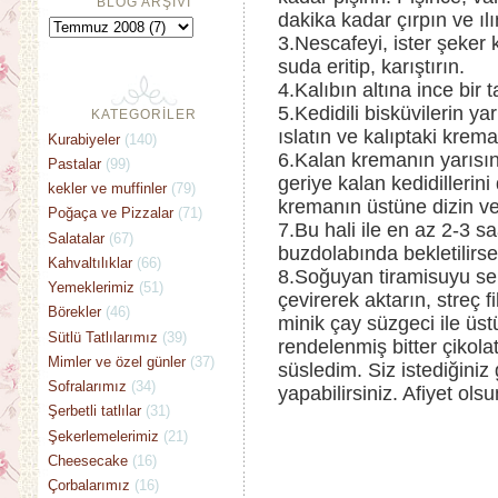
BLOG ARŞİVİ
dakika kadar çırpın ve ıl
3.Nescafeyi, ister şeker 
suda eritip, karıştırın.
4.Kalıbın altına ince bi
5.Kedidili bisküvilerin 
KATEGORİLER
ıslatın ve kalıptaki krem
Kurabiyeler
(140)
6.Kalan kremanın yarısını
Pastalar
(99)
geriye kalan kedidillerini 
kekler ve muffinler
(79)
kremanın üstüne dizin v
Poğaça ve Pizzalar
(71)
7.Bu hali ile en az 2-3 s
Salatalar
(67)
buzdolabında bekletilirse
Kahvaltılıklar
(66)
8.Soğuyan tiramisuyu serv
Yemeklerimiz
(51)
çevirerek aktarın, streç f
Börekler
(46)
minik çay süzgeci ile ü
Sütlü Tatlılarımız
(39)
rendelenmiş bitter çikola
Mimler ve özel günler
(37)
süsledim. Siz istediğiniz 
Sofralarımız
(34)
yapabilirsiniz. Afiyet olsu
Şerbetli tatlılar
(31)
Şekerlemelerimiz
(21)
Cheesecake
(16)
Çorbalarımız
(16)