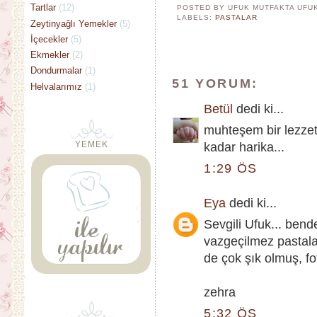
Tartlar
(12)
POSTED BY UFUK MUTFAKTA
UFU
LABELS:
PASTALAR
Zeytinyağlı Yemekler
(5)
İçecekler
(5)
Ekmekler
(2)
Dondurmalar
(1)
51 YORUM:
Helvalarımız
(1)
Betül
dedi ki...
muhteşem bir lezzet.
YEMEK
kadar harika...
1:29 ÖS
Eya
dedi ki...
Sevgili Ufuk... bend
vazgeçilmez pastalar
de çok şık olmuş, fo
zehra
5:32 ÖS