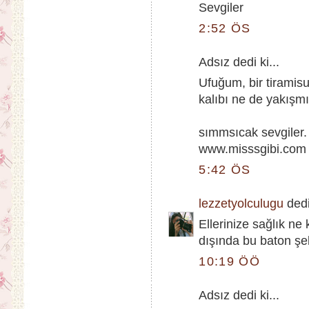
Sevgiler
2:52 ÖS
Adsız dedi ki...
Ufuğum, bir tiramis
kalıbı ne de yakışmış
sımmsıcak sevgiler.
www.misssgibi.com
5:42 ÖS
lezzetyolculugu
dedi 
Ellerinize sağlık ne
dışında bu baton şe
10:19 ÖÖ
Adsız dedi ki...