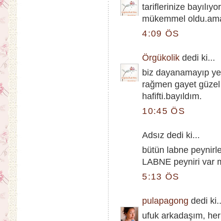
tariflerinize bayıl
mükemmel oldu.ama 
4:09 ÖS
Örgükolik
dedi ki...
biz dayanamayıp y
rağmen gayet güzel 
hafifti.bayıldım.
10:45 ÖS
Adsız dedi ki...
bütün labne peynirl
LABNE peyniri var 
5:13 ÖS
pulapagong
dedi ki..
ufuk arkadaşım, her