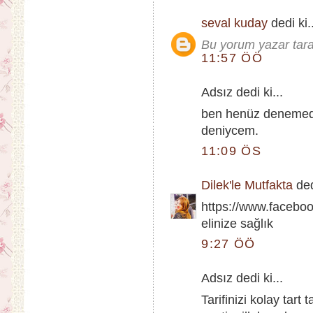
seval kuday
dedi ki.
Bu yorum yazar taraf
11:57 ÖÖ
Adsız dedi ki...
ben henüz denemed
deniycem.
11:09 ÖS
Dilek'le Mutfakta
ded
https://www.faceboo
elinize sağlık
9:27 ÖÖ
Adsız dedi ki...
Tarifinizi kolay tart