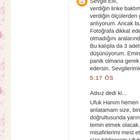
Sevgili Elif,
verdiğin linke bakt
verdiğin ölçülerden
anlıyorum. Ancak bu
Fotoğrafa dikkat ede
olmadığını araların
Bu kalıpla da 3 adet
düşünüyorum. Emini
panik olmana gerek 
edersin. Sevgilerimle
5:17 ÖS
Adsız dedi ki...
Ufuk Hanım hemen c
anlatamam size, binl
doğrultusunda yarın
temin etmek olacak.
misafirlerimi mest 