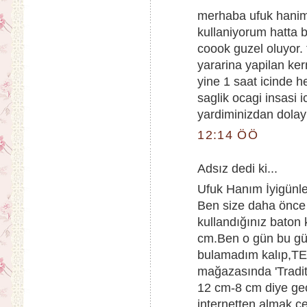
merhaba ufuk hanim 
kullaniyorum hatta 
coook guzel oluyor.
yararina yapilan ker
yine 1 saat icinde h
saglik ocagi insasi i
yardiminizdan dolayi
12:14 ÖÖ
Adsız dedi ki...
Ufuk Hanım İyigünler
Ben size daha önce 
kullandığınız baton 
cm.Ben o gün bu g
bulamadım kalıp,T
mağazasında 'Tradit
12 cm-8 cm diye ge
internetten almak çe