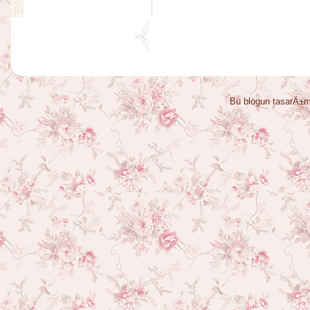
Bu blogun tasarÄ±