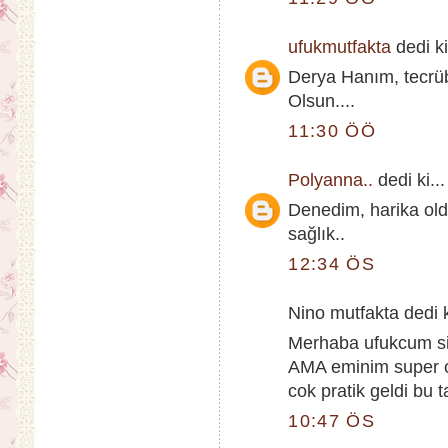
ufukmutfakta
dedi ki
Derya Hanım, tecrübe
Olsun....
11:30 ÖÖ
Polyanna..
dedi ki...
Denedim, harika oldu
sağlık..
12:34 ÖS
Nino mutfakta dedi k
Merhaba ufukcum si
AMA eminim super ol
cok pratik geldi bu t
10:47 ÖS