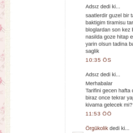
Adsız dedi ki...
saatlerdir guzel bir
baktigim tiramisu ta
bloglardan son kez 
nasilda goze hitap 
yarin olsun tadina 
saglik
10:35 ÖS
Adsız dedi ki...
Merhabalar
Tarifini gecen hafta
biraz once tekrar ya
kivama gelecek mi? e
11:53 ÖÖ
Örgükolik
dedi ki...