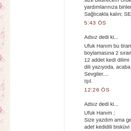
size bildirecem Ufu
yardımlarınıza binle
Sağlıcakla kalın; 
5:43 ÖS
Adsız dedi ki...
Ufuk Hanım bu tira
boylamasına 2 sıramı
12 addet kedi dilimi
dili yazıyoda, acaba
Sevgiler....
Işıl.
12:26 ÖS
Adsız dedi ki...
Ufuk Hanım ;
Size yazdım ama gel
adet kedidili bisküv