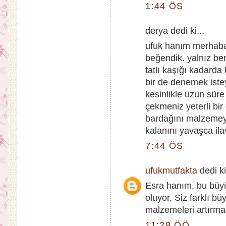
1:44 ÖS
derya dedi ki...
ufuk hanım merhabal
beğendik. yalnız ben
tatlı kaşığı kadard
bir de denemek iste
kesinlikle uzun süre
çekmeniz yeterli bi
bardağını malzemeye
kalanını yavaşca ila
7:44 ÖS
ufukmutfakta
dedi ki
Esra hanım, bu büyük
oluyor. Siz farklı b
malzemeleri artırmal
11:29 ÖÖ