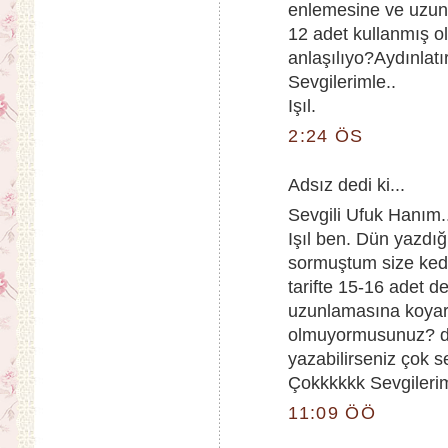
enlemesine ve uzun
12 adet kullanmış o
anlaşılıyo?Aydınlatı
Sevgilerimle..
Işıl.
2:24 ÖS
Adsız dedi ki...
Sevgili Ufuk Hanım..
Işıl ben. Dün yazdı
sormuştum size kedi 
tarifte 15-16 adet 
uzunlamasına koyara
olmuyormusunuz? du
yazabilirseniz çok s
Çokkkkkk Sevgileri
11:09 ÖÖ