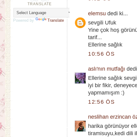
TRANSLATE
elemsu
dedi ki...
Powered by
Translate
sevgili Ufuk
Yine çok hoş görünüm
tarif...
Ellerine sağlık
10:56 ÖS
aslı'nın mutfağı
dedi 
Ellerine sağlık sevg
iyi bir fikir, deney
yapmamışım :)
12:56 ÖS
neslihan erzincan ö
harika görünüyor el
tiramisuyu,kedi dili 