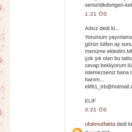
serisi/dikdortgen-ke
1:21 ÖS
Adsız dedi ki...
Yorumum yayınlama
görün lütfen ay sonu
menüme ekledim.Mis
çok şık olan bu tat
cevap bekliyorum l
istemezseniz bana ma
hanım...
elif61_trb@hotmail
ELİF
3:21 ÖS
ufukmutfakta
dedi ki