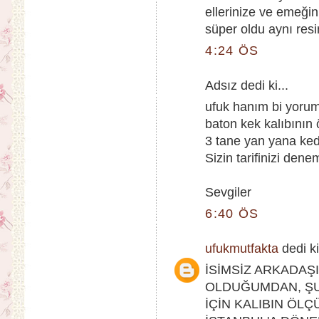
ellerinize ve emeğin
süper oldu aynı resi
4:24 ÖS
Adsız dedi ki...
ufuk hanım bi yor
baton kek kalıbının ö
3 tane yan yana kedi
Sizin tarifinizi dene
Sevgiler
6:40 ÖS
ufukmutfakta
dedi ki
İSİMSİZ ARKADAŞI
OLDUĞUMDAN, Ş
İÇİN KALIBIN ÖL