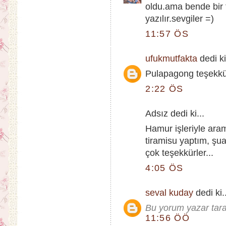
oldu.ama bende bir t
yazılır.sevgiler =)
11:57 ÖS
ufukmutfakta
dedi ki
Pulapagong teşekkür
2:22 ÖS
Adsız dedi ki...
Hamur işleriyle aram 
tiramisu yaptım, şu
çok teşekkürler...
4:05 ÖS
seval kuday
dedi ki.
Bu yorum yazar taraf
11:56 ÖÖ