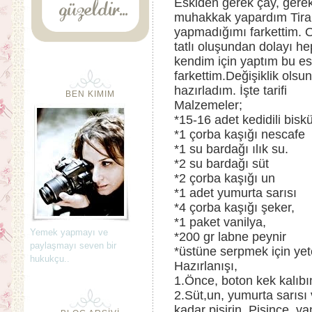
Eskiden gerek çay, gere
muhakkak yapardım Tiram
yapmadığımı farkettim. O
tatlı oluşundan dolayı h
kendim için yaptım bu es
farkettim.Değişiklik olsun
hazırladım. İşte tarifi
BEN KIMIM
Malzemeler;
*15-16 adet kedidili biskü
*1 çorba kaşığı nescafe
*1 su bardağı ılık su.
*2 su bardağı süt
*2 çorba kaşığı un
*1 adet yumurta sarısı
*4 çorba kaşığı şeker,
*1 paket vanilya,
Yemek yapmayı ve
*200 gr labne peynir
paylaşmayı seven bir
*üstüne serpmek için ye
hukukçu..
Hazırlanışı,
1.Önce, boton kek kalıbını
2.Süt,un, yumurta sarısı
kadar pişirin. Pişince, v