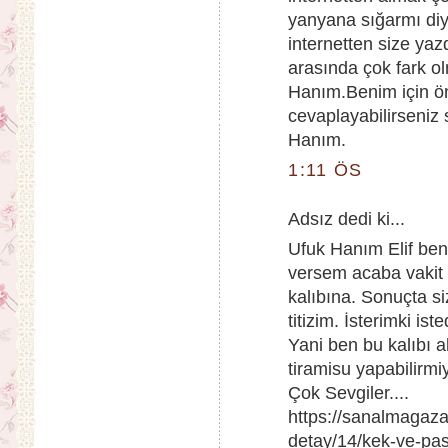
yanyana sığarmı di
internetten size ya
arasında çok fark o
Hanım.Benim için ön
cevaplayabilirseniz 
Hanım.
1:11 ÖS
Adsız dedi ki...
Ufuk Hanım Elif ben
versem acaba vakit a
kalıbına. Sonuçta si
titizim. İsterimki is
Yani ben bu kalıbı a
tiramisu yapabilirm
Çok Sevgiler....
https://sanalmagaza
detay/14/kek-ve-pasta