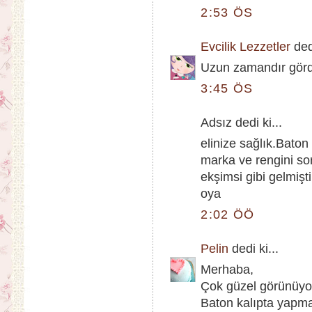
2:53 ÖS
Evcilik Lezzetler
dedi
Uzun zamandır gördü
3:45 ÖS
Adsız dedi ki...
elinize sağlık.Baton 
marka ve rengini so
ekşimsi gibi gelmişt
oya
2:02 ÖÖ
Pelin
dedi ki...
Merhaba,
Çok güzel görünüyor
Baton kalıpta yapma