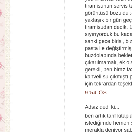
tiramisunun servis 
görüntüsü bozuldu :
yaklaşık bir gün geçt
tiramisudan dedik, 
sıyırıyorduk bu kada
sanki gece birisi, b
pasta ile değiştirmi
buzdolabında beklet
çıkarılmamalı, ek ola
gerekli, ben biraz f
kahveli su çıkmıştı 
için tekrardan teşek
9:54 ÖS
Adsız dedi ki...
ben artık tarif kitap
istediğimde hemen si
merakla deniyor sabır