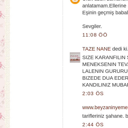
anlatamam.Ellerine s
Eşinin geçmiş babal
Sevgiler.
11:08 ÖÖ
TAZE NANE
dedi ki.
SIZE KARANFILIN 
MENEKSENIN TEV
LALENIN GURURU
BIZEDE DUA EDER
KANDILINIZ MUBA
2:03 ÖS
www.beyzaninyemek
tarifleriniz şahane.
2:44 ÖS