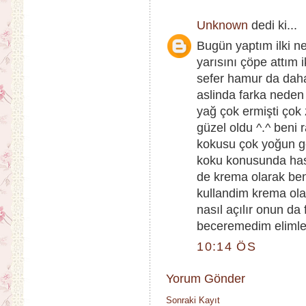
Unknown
dedi ki...
Bugün yaptım ilki ne
yarısını çöpe attım
sefer hamur da daha
aslinda farka neden 
yağ çok ermişti çok
güzel oldu ^.^ beni
kokusu çok yoğun ge
koku konusunda hass
de krema olarak ben
kullandim krema olar
nasıl açılır onun da
beceremedim elimle 
10:14 ÖS
Yorum Gönder
Sonraki Kayıt