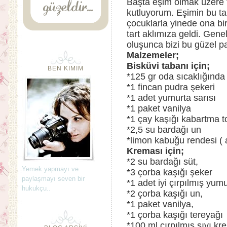
Başta eşim olmak üzere 
kutluyorum. Eşimin bu tar
çocuklarla yinede ona bi
tart aklımıza geldi. Gen
oluşunca bizi bu güzel pa
Malzemeler;
Bisküvi tabanı için;
BEN KIMIM
*125 gr oda sıcaklığında 
*1 fincan pudra şekeri
*1 adet yumurta sarısı
*1 paket vanilya
*1 çay kaşığı kabartma t
*2,5 su bardağı un
*limon kabuğu rendesi ( 
Kreması için;
*2 su bardağı süt,
Yemek yapmayı ve
*3 çorba kaşığı şeker
paylaşmayı seven bir
*1 adet iyi çırpılmış yumu
hukukçu..
*2 çorba kaşığı un,
*1 paket vanilya,
*1 çorba kaşığı tereyağı
*100 ml çırpılmış sıvı k