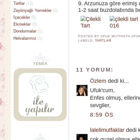
9. Arzunuza göre erimiş çi
Tartlar
(12)
1-2 saat buzdolabında bek
Zeytinyağlı Yemekler
(5)
İçecekler
(5)
Ekmekler
(2)
Dondurmalar
(1)
POSTED BY UFUK MUTFAKTA
UFU
Helvalarımız
(1)
LABELS:
TARTLAR
YEMEK
11 YORUM:
Özlem
dedi ki...
Ufuk'cum,
Enfes olmuş, ellerin
sevgiler,
8:59 ÖS
lalelimutfaklar
dedi k
cok guzel olmus elle