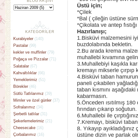
BLOG ARŞİVİ
Üstü için;
*Çilek
*Bal ( çileğin üstüne sürm
*Çikolata ve antep fıstığı
Hazırlanışı;
KATEGORİLER
1.Bisküvi malzemesini iyi
Kurabiyeler
(140)
buzdolabında bekletin.
Pastalar
(99)
2.Bu arada krema malzeme
kekler ve muffinler
(79)
muhallebi kıvamına gelin
Poğaça ve Pizzalar
(71)
3.Muhallebiyi kaşıkla kar
Salatalar
(67)
kremayı mikserle çırpıp 
Kahvaltılıklar
(66)
4.Bisküvi taban hamurun
Yemeklerimiz
(51)
paneli çıkabilen yağladığ
Börekler
(46)
taban kısmını aşağıdaki r
Sütlü Tatlılarımız
(39)
kabarmasın.
Mimler ve özel günler
(37)
5.Önceden ısıtılmış 180 d
Sofralarımız
(34)
fırından çıkarıp soğutun.
Şerbetli tatlılar
(31)
6.Muhallebi ile çırptığını
Şekerlemelerimiz
(21)
7.Kremayı, bisküvi taban
Cheesecake
(16)
8. Yıkayıp ayıkladığınız ç
üstüne dizin ve parlak olm
Çorbalarımız
(16)