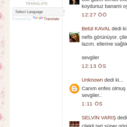
TRANSLATE
koydunuz banami oyl
12:27 ÖÖ
Powered by
Translate
Betül KAVAL
dedi ki.
nefis görünüyor. çi
lazım. ellerine sağlı
sevgiler
12:13 ÖS
Unknown
dedi ki...
Canım enfes olmuş e
sevgiler..
1:11 ÖS
SELVİN VARIŞ
dedi 
çilekli tart süper gö