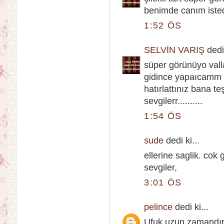
benimde canım iste
1:52 ÖS
SELVİN VARIŞ
dedi 
süper görünüyo valla
gidince yapaıcamm b
hatırlattınız bana t
sevgilerr..........
1:54 ÖS
sude
dedi ki...
ellerine saglik. cok
sevgiler,
3:01 ÖS
pelince
dedi ki...
Ufuk uzun zamandır