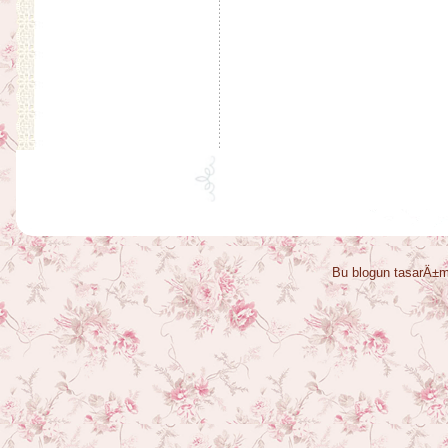
Bu blogun tasarÄ±