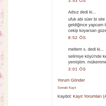
3:53 ÖS
Adsız dedi ki...
ufuk abi süer bi sit
geldiğince yapcam b
cekip koyarsan güzel 
8:52 ÖS
meltem s. dedi ki...
selimiye köyü'nde k
yemiştim. mükemmel
3:01 ÖS
Yorum Gönder
Sonraki Kayıt
Kaydol:
Kayıt Yorumları 