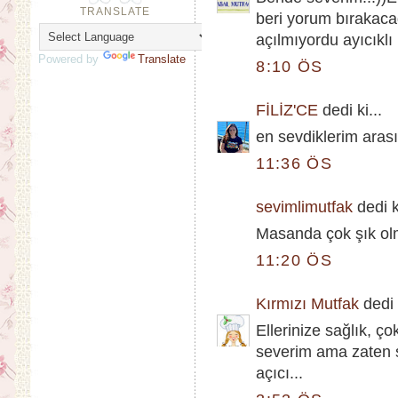
TRANSLATE
beri yorum bırakac
açılmıyordu ayıcıklı 
Powered by
Translate
8:10 ÖS
FİLİZ'CE
dedi ki...
en sevdiklerim arası
11:36 ÖS
sevimlimutfak
dedi ki
Masanda çok şık olmu
11:20 ÖS
Kırmızı Mutfak
dedi k
Ellerinize sağlık, ç
severim ama zaten s
açıcı...