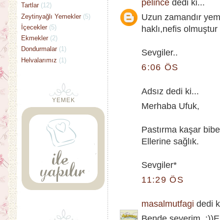
pelince
dedi ki...
Tartlar
(12)
Uzun zamandır yeme
Zeytinyağlı Yemekler
(5)
İçecekler
(5)
haklı,nefis olmuştur 
Ekmekler
(2)
Dondurmalar
(1)
Sevgiler..
Helvalarımız
(1)
6:06 ÖS
Adsız dedi ki...
YEMEK
Merhaba Ufuk,
Pastırma kaşar bib
Ellerine sağlık.
Sevgiler*
11:29 ÖS
masalmutfagi
dedi ki
Bende severim..:))