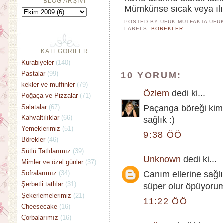
BLOG ARŞİVİ
Mümkünse sıcak veya ılık
POSTED BY UFUK MUTFAKTA
UFU
LABELS:
BÖREKLER
KATEGORİLER
Kurabiyeler
(140)
Pastalar
(99)
10 YORUM:
kekler ve muffinler
(79)
Özlem
dedi ki...
Poğaça ve Pizzalar
(71)
Salatalar
(67)
Paçanga böreği kimin
Kahvaltılıklar
(66)
sağlık :)
Yemeklerimiz
(51)
9:38 ÖÖ
Börekler
(46)
Sütlü Tatlılarımız
(39)
Unknown
dedi ki...
Mimler ve özel günler
(37)
Sofralarımız
(34)
Canım ellerine sağl
Şerbetli tatlılar
(31)
süper olur öpüyorum
Şekerlemelerimiz
(21)
11:22 ÖÖ
Cheesecake
(16)
Çorbalarımız
(16)