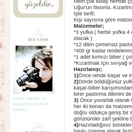
Hem çok kolay hemde çok 
Uğur'un favorisi. Kızart
İşte tarifi;
Kişi sayısına göre malzem
Malzemeler;
*3 yufka ( herbir yufka 
olacak )
BEN KIMIM
*12 dilim çemensiz pastı
*400 gr kadar rendelenmi
*1 adet kırmızı biber ( ç
*Kızartmak için sıvıyağ v
Hazırlanışı;
1)
Önce rende kaşar ve in
2)
Dörde böldüğünüz yufka
kaşar-biber karışımında
birer pastırma dilimini de
Yemek yapmayı ve
3)
Önce yuvarlak olarak 
paylaşmayı seven bir
her iki kenarı da malzem
hukukçu..
doğru oldukça geniş bir s
görünümler zarf şekline 
4)
Hazırladığınız börekler
havlu üzerine alarak fazla