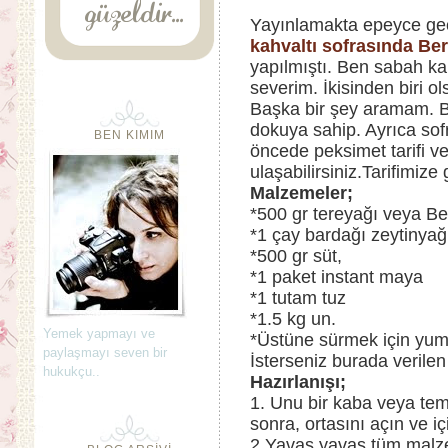
Yayınlamakta epeyce geç 
kahvaltı sofrasında
Ber
yapılmıştı. Ben sabah kah
severim. İkisinden biri ol
Başka bir şey aramam. Bu
dokuya sahip. Ayrıca so
BEN KIMIM
öncede peksimet tarifi v
ulaşabilirsiniz.Tarifimize 
Malzemeler;
*500 gr tereyağı veya Bec
*1 çay bardağı zeytinyağ
*500 gr süt,
*1 paket instant maya
*1 tutam tuz
*1.5 kg un.
Yemek yapmayı ve
*Üstüne sürmek için yumu
paylaşmayı seven bir
İsterseniz burada verilen 
hukukçu..
Hazırlanışı;
1. Unu bir kaba veya tem
sonra, ortasını açın ve i
2.Yavaş yavaş tüm malzem