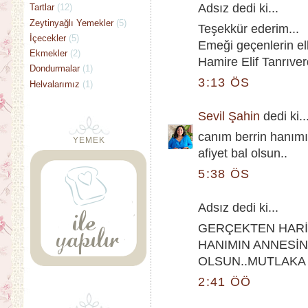
Adsız dedi ki...
Tartlar
(12)
Zeytinyağlı Yemekler
(5)
Teşekkür ederim...
İçecekler
(5)
Emeği geçenlerin ell
Ekmekler
(2)
Hamire Elif Tanrıver
Dondurmalar
(1)
3:13 ÖS
Helvalarımız
(1)
Sevil Şahin
dedi ki..
canım berrin hanımı
YEMEK
afiyet bal olsun..
5:38 ÖS
Adsız dedi ki...
GERÇEKTEN HARİ
HANIMIN ANNESİN
OLSUN..MUTLAKA
2:41 ÖÖ