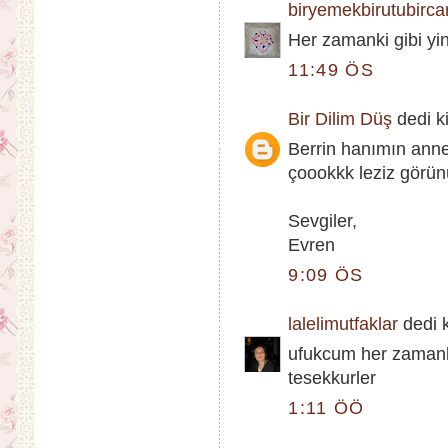
biryemekbirutubirca
Her zamanki gibi yin
11:49 ÖS
Bir Dilim Düş
dedi ki
Berrin hanımın annes
çoookkk leziz görün
Sevgiler,
Evren
9:09 ÖS
lalelimutfaklar
dedi k
ufukcum her zamanki 
tesekkurler
1:11 ÖÖ