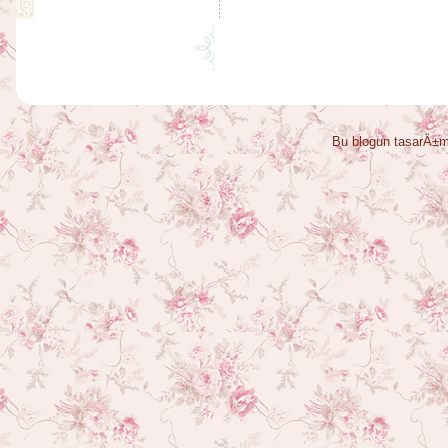
Bu blogun tasarÄ±