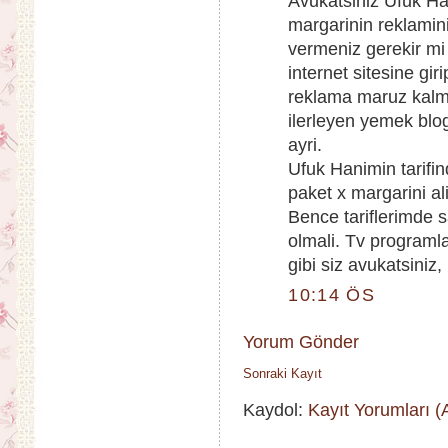
Avukatsiniz Ufuk Hani
margarinin reklamini
vermeniz gerekir mi
internet sitesine gi
reklama maruz kalmak
ilerleyen yemek bl
ayri.
Ufuk Hanimin tarifi
paket x margarini al
Bence tariflerimde s
olmali. Tv programl
gibi siz avukatsiniz
10:14 ÖS
Yorum Gönder
Sonraki Kayıt
Kaydol:
Kayıt Yorumları 