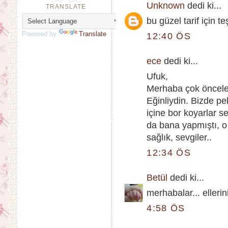
Unknown
dedi ki...
TRANSLATE
bu güzel tarif için 
Powered by
Translate
12:40 ÖS
ece
dedi ki...
Ufuk,
Merhaba çok öncele
Eğinliydin. Bizde pe
içine bor koyarlar 
da bana yapmıştı, o 
sağlık, sevgiler..
12:34 ÖS
Betül
dedi ki...
merhabalar... elleri
4:58 ÖS