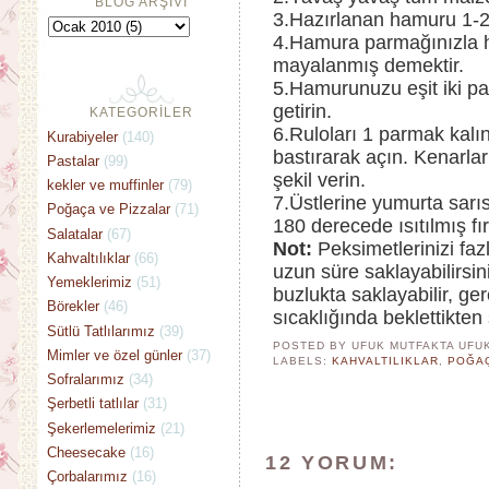
BLOG ARŞİVİ
3.Hazırlanan hamuru 1-2
4.Hamura parmağınızla ha
mayalanmış demektir.
5.Hamurunuzu eşit iki pa
getirin.
KATEGORİLER
6.Ruloları 1 parmak kalın
Kurabiyeler
(140)
bastırarak açın. Kenarla
Pastalar
(99)
şekil verin.
kekler ve muffinler
(79)
7.Üstlerine yumurta sarı
Poğaça ve Pizzalar
(71)
180 derecede ısıtılmış fı
Salatalar
(67)
Not:
Peksimetlerinizi fazl
Kahvaltılıklar
(66)
uzun süre saklayabilirsi
Yemeklerimiz
(51)
buzlukta saklayabilir, ger
Börekler
(46)
sıcaklığında beklettikten 
Sütlü Tatlılarımız
(39)
POSTED BY UFUK MUTFAKTA
UFU
Mimler ve özel günler
(37)
LABELS:
KAHVALTILIKLAR
,
POĞAÇ
Sofralarımız
(34)
Şerbetli tatlılar
(31)
Şekerlemelerimiz
(21)
Cheesecake
(16)
12 YORUM:
Çorbalarımız
(16)