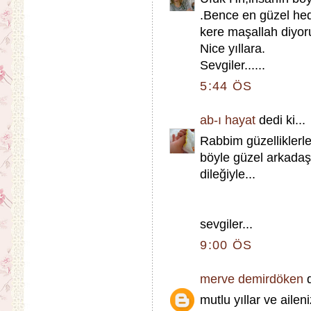
.Bence en güzel hed
kere maşallah diyo
Nice yıllara.
Sevgiler......
5:44 ÖS
ab-ı hayat
dedi ki...
Rabbim güzelliklerle
böyle güzel arkadaş
dileğiyle...
sevgiler...
9:00 ÖS
merve demirdöken
d
mutlu yıllar ve aileni