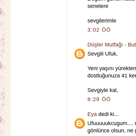
senelere
sevgilerimle
3:02 ÖÖ
Düşler Mutfağı - Bu
Sevgili Ufuk,
Yeni yaşını yürekte
dostluğunuza 41 ker
Sevgiyle kal,
8:29 ÖÖ
Eya
dedi ki...
Ufuuuuukcugum.... ni
gönlünce olsun, ne g