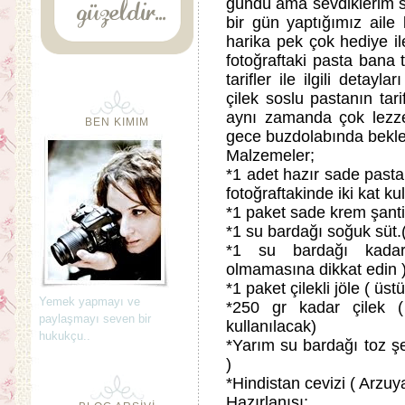
gündü ama sevdiklerim s
bir gün yaptığımız ail
harika pek çok hediye il
fotoğraftaki pasta bana 
tarifler ile ilgili detaylar
çilek soslu pastanın tar
aynı zamanda çok lezzetl
BEN KIMIM
gece buzdolabında bekle
Malzemeler;
*1 adet hazır sade pasta
fotoğraftakinde iki kat kul
*1 paket sade krem şanti
*1 su bardağı soğuk süt.(
*1 su bardağı kadar
olmamasına dikkat edin 
*1 paket çilekli jöle ( ü
Yemek yapmayı ve
*250 gr kadar çilek (
paylaşmayı seven bir
kullanılacak)
hukukçu..
*Yarım su bardağı toz şe
)
*Hindistan cevizi ( Arzuy
Hazırlanışı;