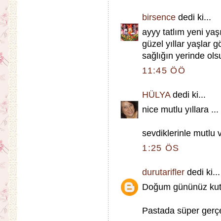
birsence
dedi ki...
ayyy tatlım yeni yaş
güzel yıllar yaşlar 
sağlığın yerinde ol
11:45 ÖÖ
HÜLYA
dedi ki...
nice mutlu yıllara .
sevdiklerinle mutlu 
1:25 ÖS
durutarifler
dedi ki...
Doğum gününüz kutlu 
Pastada süper gerçe