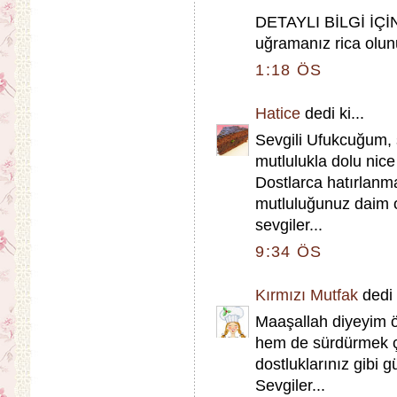
DETAYLI BİLGİ İÇİ
uğramanız rica olunu
1:18 ÖS
Hatice
dedi ki...
Sevgili Ufukcuğum, s
mutlulukla dolu nice 
Dostlarca hatırlanma
mutluluğunuz daim 
sevgiler...
9:34 ÖS
Kırmızı Mutfak
dedi k
Maaşallah diyeyim ö
hem de sürdürmek ço
dostluklarınız gibi 
Sevgiler...