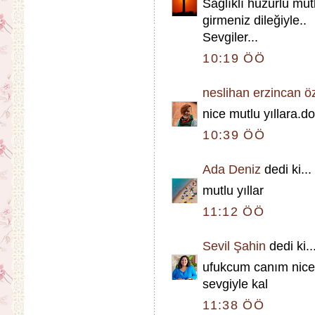
Sağlıklı huzurlu mut
girmeniz dileğiyle..
Sevgiler...
10:19 ÖÖ
neslihan erzincan ö
nice mutlu yıllara.d
10:39 ÖÖ
Ada Deniz
dedi ki...
mutlu yıllar
11:12 ÖÖ
Sevil Şahin
dedi ki..
ufukcum canım nice y
sevgiyle kal
11:38 ÖÖ