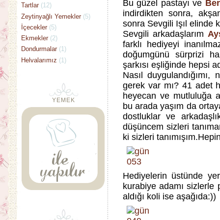
Bu güzel pastayı ve
Ber
Tartlar
(12)
indirdikten sonra, akş
Zeytinyağlı Yemekler
(5)
sonra Sevgili Işıl elinde
İçecekler
(5)
Sevgili arkadaşlarım
Ay
Ekmekler
(2)
farklı hediyeyi inanılm
Dondurmalar
(1)
doğumgünü sürprizi haz
Helvalarımız
(1)
şarkısı eşliğinde hepsi
Nasıl duygulandığımı,
gerek var mı? 41 adet h
heyecan ve mutluluğa ai
YEMEK
bu arada yaşım da ortaya 
dostluklar ve arkadaşl
düşüncem sizleri tanımam
ki sizleri tanımışım.Hep
Hediyelerin üstünde ye
kurabiye adamı sizlerle
aldığı koli ise aşağıda:))