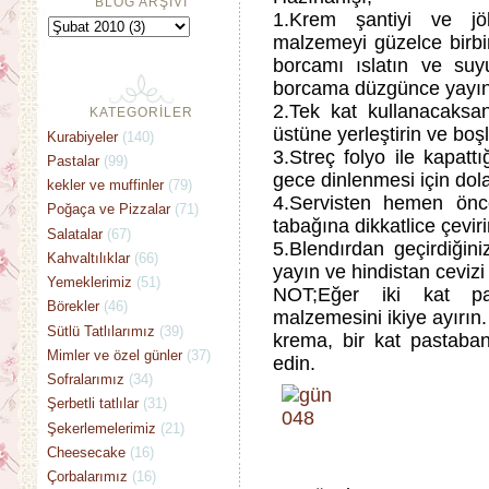
BLOG ARŞİVİ
1.Krem şantiyi ve jöl
malzemeyi güzelce birbir
borcamı ıslatın ve su
borcama düzgünce yayın
2.Tek kat kullanacaksa
KATEGORİLER
üstüne yerleştirin ve boşl
Kurabiyeler
(140)
3.Streç folyo ile kapatt
Pastalar
(99)
gece dinlenmesi için dola
kekler ve muffinler
(79)
4.Servisten hemen önce
Poğaça ve Pizzalar
(71)
tabağına dikkatlice çeviri
Salatalar
(67)
5.Blendırdan geçirdiğin
Kahvaltılıklar
(66)
yayın ve hindistan cevizi 
Yemeklerimiz
(51)
NOT;Eğer iki kat pa
Börekler
(46)
malzemesini ikiye ayırın.
Sütlü Tatlılarımız
(39)
krema, bir kat pastaban
Mimler ve özel günler
(37)
edin.
Sofralarımız
(34)
Şerbetli tatlılar
(31)
Şekerlemelerimiz
(21)
Cheesecake
(16)
Çorbalarımız
(16)