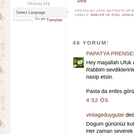
TRANSLATE
POSTED BY UFUK MUTFAKTA
UFU
LABELS:
MIMLER VE ÖZEL GÜNL
Powered by
Translate
46 YORUM:
PAPATYA PRENSE
Hey maşallah Ufuk 
Rabbim sevdiklerinle 
nasip etsin.
Pasta da enfes görü
4:52 ÖS
vintageduygular
dedi
Dogum gününüz kutlu 
Her zaman severek 