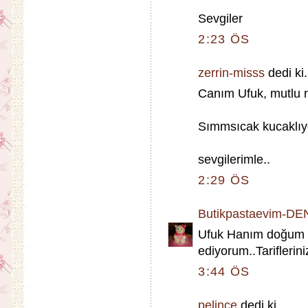
Sevgiler
2:23 ÖS
zerrin-misss
dedi ki.
Canım Ufuk, mutlu ni
Sımmsıcak kucaklıy
sevgilerimle..
2:29 ÖS
Butikpastaevim-DE
Ufuk Hanım doğum gü
ediyorum..Tariflerini
3:44 ÖS
pelince
dedi ki...