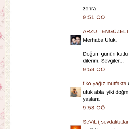
zehra
9:51 ÖÖ
ARZU - ENGÜZEL
Merhaba Ufuk,
Doğum günün kutlu ol
dilerim. Sevgiler...
9:58 ÖÖ
fiko-yağız mutfakta
d
ufuk abla iyiki doğ
yaşlara
9:58 ÖÖ
SeViL ( sevdalitatlar