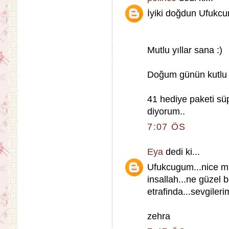
İyiki doğdun Ufukc
Mutlu yıllar sana :)
Doğum günün kutlu 
41 hediye paketi sü
diyorum..
7:07 ÖS
Eya
dedi ki...
Ufukcugum...nice mut
insallah...ne güzel 
etrafinda...sevgileri
zehra