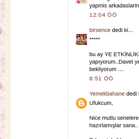
yapmis arkadaslarin
12:04 ÖÖ
birsence
dedi ki...
*****
bu ay YE ETKİNLİKL
yapıyorum..Davet ye
bekliyorum ....
8:51 ÖÖ
Yemekbahane
dedi k
Ufukcum,
Nice mutlu senelere.
hazırlamışlar sana..