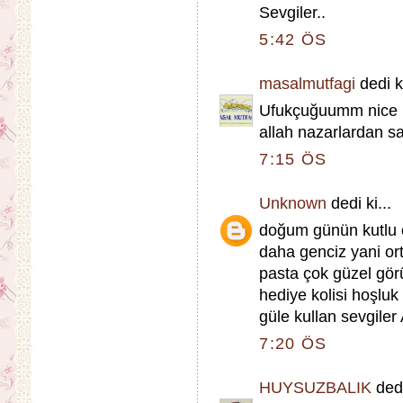
Sevgiler..
5:42 ÖS
masalmutfagi
dedi ki
Ufukçuğuumm nice ni
allah nazarlardan sa
7:15 ÖS
Unknown
dedi ki...
doğum günün kutlu 
daha genciz yani ort
pasta çok güzel gör
hediye kolisi hoşluk
güle kullan sevgiler
7:20 ÖS
HUYSUZBALIK
dedi