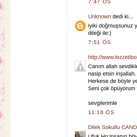
7:47 ÖS
Unknown
dedi ki...
iyiki doğmuşsunuz ye
dileği ile:)
7:51 ÖS
http://www.lezzetib
Canım allah sevdikle
nasip etsin inşallah.
Herkese de böyle ye
Seni çok öpüyorum v
sevgilerimle
11:18 ÖS
Dilek Sokullu CAN
Ufuk Hn;insanın böy