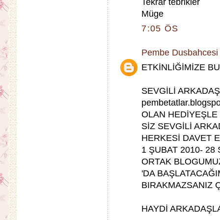
Tekrar tebrikler
Müge
7:05 ÖS
Pembe Dusbahcesi
ETKİNLİĞİMİZE B
SEVGİLİ ARKADAŞL
pembetatlar.blog
OLAN HEDİYEŞLE 
SİZ SEVGİLİ ARK
HERKESİ DAVET E
1 ŞUBAT 2010- 28
ORTAK BLOGUMUZ 
'DA BAŞLATACAĞIM
BIRAKMAZSANIZ ÇO
HAYDİ ARKADAŞLA