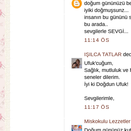
doğum gününüzü ben
iyiki doğmuşsunz...
insanın bu gününü se
bu arada..
sevgilerle SEVGİ...
11:14 ÖS
IŞILCA TATLAR
dedi
Ufuk'cuğum,
Sağlık, mutluluk ve 
seneler dilerim.
İyi ki Doğdun Ufuk!
Sevgilerimle,
11:17 ÖS
Miskokulu Lezzetler
Doğum gününüz kutlu 