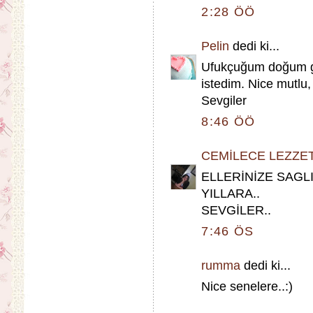
2:28 ÖÖ
Pelin
dedi ki...
Ufukçuğum doğum g
istedim. Nice mutlu, s
Sevgiler
8:46 ÖÖ
CEMİLECE LEZZE
ELLERİNİZE SAG
YILLARA..
SEVGİLER..
7:46 ÖS
rumma
dedi ki...
Nice senelere..:)