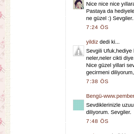
Nice nice nice yılla
Pastaya da hediye
ne güzel :) Sevgiler.
7:24 ÖS
yildiz
dedi ki...
Sevgili Ufuk,hediye 
neler,neler cikti diye.
Nice güzel yillari se
gecirmeni diliyorum,
7:38 ÖS
Bengü-www.pember
Sevdiklerinizle uzu
diliyorum. Sevgiler.
7:48 ÖS