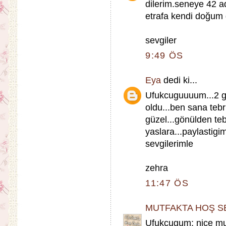
dilerim.seneye 42 a
etrafa kendi doğum 
sevgiler
9:49 ÖS
Eya
dedi ki...
Ufukcuguuuum...2 g
oldu...ben sana teb
güzel...gönülden teb
yaslara...paylastigim
sevgilerimle
zehra
11:47 ÖS
MUTFAKTA HOŞ S
Ufukcugum; nice mut