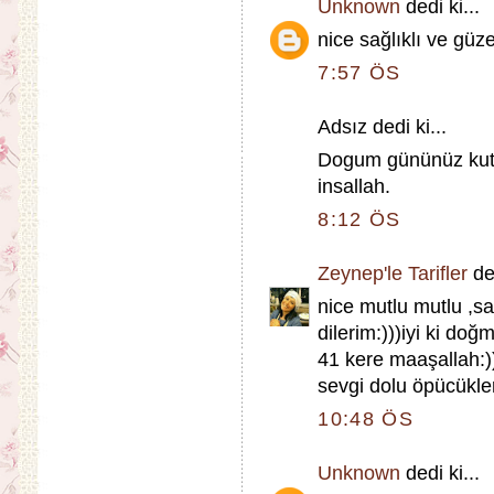
Unknown
dedi ki...
nice sağlıklı ve güze
7:57 ÖS
Adsız dedi ki...
Dogum gününüz kutlu
insallah.
8:12 ÖS
Zeynep'le Tarifler
ded
nice mutlu mutlu ,sa
dilerim:)))iyi ki doğ
41 kere maaşallah:)
sevgi dolu öpücükler
10:48 ÖS
Unknown
dedi ki...