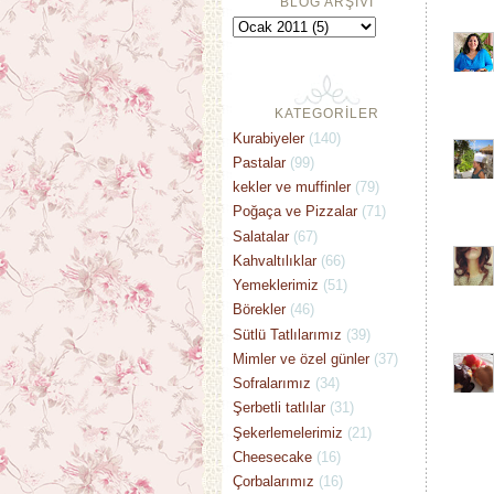
BLOG ARŞİVİ
KATEGORİLER
Kurabiyeler
(140)
Pastalar
(99)
kekler ve muffinler
(79)
Poğaça ve Pizzalar
(71)
Salatalar
(67)
Kahvaltılıklar
(66)
Yemeklerimiz
(51)
Börekler
(46)
Sütlü Tatlılarımız
(39)
Mimler ve özel günler
(37)
Sofralarımız
(34)
Şerbetli tatlılar
(31)
Şekerlemelerimiz
(21)
Cheesecake
(16)
Çorbalarımız
(16)