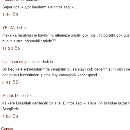
Süper gözüküyor bayıldım elelrinize sağlık...
1:40 ÖS
YELDA
dedi ki...
meksika fasulyesine bayılırım, ellerinize sağlık çok hoş , fotoğrafta çok güz
bunun sırrını öğrenebilir miyiz??
11:33 ÖS
ham ham ev yemekleri
dedi ki...
Bir keç kere arkadaşlarımda yemiştim bu salatayı çok beğenmiştim sizin sa
görüntüsü lezzetinden şüphe duyurmayacak kadar güzel...
9:41 ÖÖ
Mutfak Dili
dedi ki...
41 kere Maşallah denileçek bir site. Elinize saglık. Hepsi bri birindne güzel tar
Sevgilerle..
4:02 ÖS
 Gönder