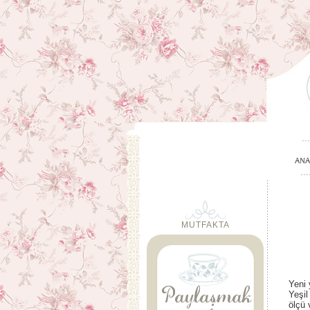
MUTFAKTA
Yeni 
Yeşil
ölçü 