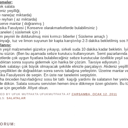
emeler;
ek salata
niz yeşilliği,
 nane(az miktarda)
 reyhan ( az miktarda)
erve mantar ( doğranmış )
ika Fasulyesi ( Konserve olarakmarketlerde bulabilirsiniz )
taneleri ( süslemek için )
m peyniri ile doldurulmuş mini kırmızı biberler ( Süsleme amaçlı )
inyağı, tuz ve limon suyunun bir kapta karıştırılıp 2-3 dakika bekletilmiş sos h
lanışı;
 yeşil malzemeleri güzelce yıkayıp, sirkeli suda 10 dakika kadar bekletin. İy
nu süzün. (Ben bu aşamada sebze kurutucu kullanıyorum. Semt pazarlarında
tlerde çok uygun fiyatlara bulabileceğiniz sebze kurutucular özellikle yeşil sal
dıktan sonra suyunu gidermek için harika bir çözüm. Tavsiye ediyorum.)
ek salatayı çok büyük olmayacak şekilde elinizle parçalayın. Akdeniz yeşilll
 yeşillikleri de doğradıktan sonra servis tabağına yerleştirin. Üzerine mantar v
ka Fasulyesini de serpin. En üste nar tanelerini serpiştirin.
a önceden hazırladığınız sosu bir tatlı kaşığı yardımı ile salatanın her yeri
lde dökün. Salata sosunu servisten hemen önce dökmeye özen gösterin. Bu 
ar için geçerlidir. Afiyet olsun.
ED BY UFUK MUTFAKTA
UFUKMUTFAKTA
AT
ÇARŞAMBA, OCAK 12, 2011
LS:
SALATALAR
YORUM: