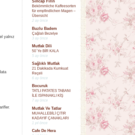
Sincap Fırın
Bekömmliche Kaffeesorten
für empfindlichen Magen –
Übersicht
2 ay önce
Buzlu Badem
Çağlalı Bezelye
el yalnız
3 ay önce
Mutfak Dili
50`Ye BİR KALA
5 ay önce
Sağlıklı Mutfak
21 Dakikada Kumkuat
lata
Reçeli
6 ay önce
Bocuruk
TATLI PATATES TABANI
İLE ISPANAKLI KİŞ
7 ay önce
ifler.
Mutfak Ve Tatlar
MUHALLEBİLİ ÇITIR
KADAYIF ÇANAKLARI
1 yıl önce
Cafe De Hera