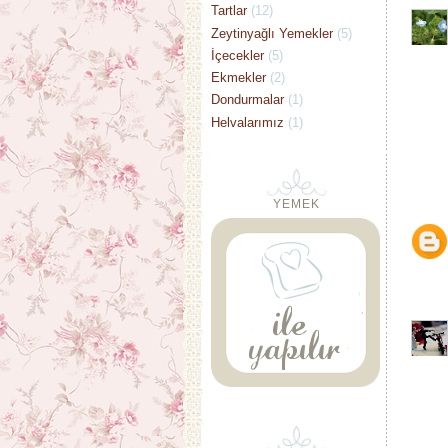
Tartlar
(12)
Zeytinyağlı Yemekler
(5)
İçecekler
(5)
Ekmekler
(2)
Dondurmalar
(1)
Helvalarımız
(1)
YEMEK