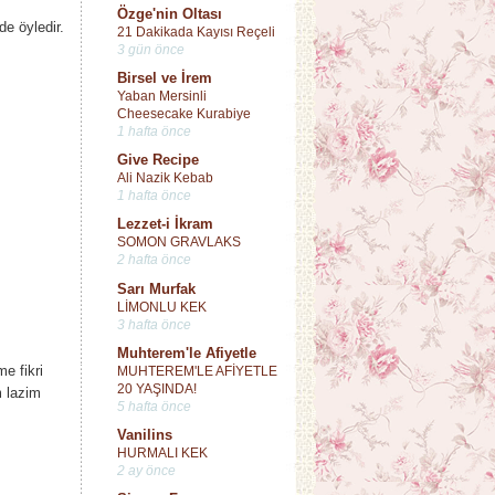
Özge'nin Oltası
e öyledir.
21 Dakikada Kayısı Reçeli
3 gün önce
Birsel ve İrem
Yaban Mersinli
Cheesecake Kurabiye
1 hafta önce
Give Recipe
Ali Nazik Kebab
1 hafta önce
Lezzet-i İkram
SOMON GRAVLAKS
2 hafta önce
Sarı Murfak
LİMONLU KEK
3 hafta önce
Muhterem'le Afiyetle
e fikri
MUHTEREM'LE AFİYETLE
20 YAŞINDA!
m lazim
5 hafta önce
Vanilins
HURMALI KEK
2 ay önce