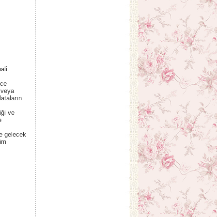
ali.
ice
 veya
ataların
iği ve
e
ne gelecek
tüm