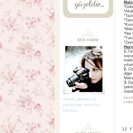
Malz
*Göb
*Akde
*Taze
*Taze
*Kons
*Meks
*Nar 
*Tulu
BEN KIMIM
*Zeyt
Hazır
1.
Tüm
suyu
marke
yıkan
2.
Göb
diğer
Meksi
3.
Dah
şeki
slatal
POST
Yemek yapmayı ve
LABE
paylaşmayı seven bir
hukukçu..
12 