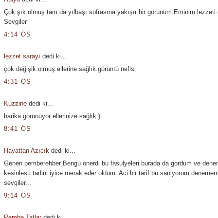
Çok şık olmuş tam da yılbaşı sofrasına yakışır bir görünüm.Eminim lezzeti d
Sevgiler
4:14 ÖS
lezzet sarayı
dedi ki...
çok değişik olmuş.ellerine sağlık.görüntü nefis.
4:31 ÖS
Kuzzine
dedi ki...
harika görünüyor ellerinize sağlık:)
8:41 ÖS
Hayattan Azıcık
dedi ki...
Genen pemberehber Bengu onerdi bu fasulyeleri burada da gordum ve denem
kesinlesti tadini iyice merak eder oldum. Aci bir tarif bu saniyorum deneme
sevgiler...
9:14 ÖS
Pembe Tatlar
dedi ki...