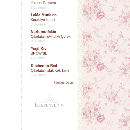
Yalancı Baklava
3 yıl önce
LaMa Mutfakta
Kurabiye kulesi
3 yıl önce
Nurlumutfakta
Çikolatalı &Fındıklı Çörek
3 yıl önce
Yeşil Kivi
BROWNIE
4 yıl önce
Kitchen in Red
Çikolatalı Islak Kek Tarifi
5 yıl önce
Tümünü Göster
İZLEYENLERİM