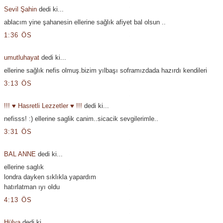
Sevil Şahin
dedi ki...
ablacım yine şahanesin ellerine sağlık afiyet bal olsun ..
1:36 ÖS
umutluhayat
dedi ki...
ellerine sağlık nefis olmuş.bizim yılbaşı soframızdada hazırdı kendileri
3:13 ÖS
!!! ♥ Hasretli Lezzetler ♥ !!!
dedi ki...
nefisss! :) ellerine saglik canim..sicacik sevgilerimle..
3:31 ÖS
BAL ANNE
dedi ki...
ellerine saglık
londra dayken sıklıkla yapardım
hatırlatman ıyı oldu
4:13 ÖS
Hülya
dedi ki...