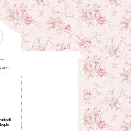
sulyeli
ebeple