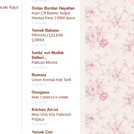
1 yıl önce
ceki Kayıt
Ordan Burdan Hayattan
Kışın Cilt Bakımı: Soğuk
Havaya Karşı 3 Etkili İpucu
1 yıl önce
Yemek Bahane
PIRASALI ÇELENK
ÇÖREK
1 yıl önce
Selda' nın Mutfak
Defteri...
Patlıcan Mezesi
2 yıl önce
Rumma
Limon Kremalı Kek Tarifi
2 yıl önce
Ossigeno
Кекс с рикота и сливи
2 yıl önce
Kitchen Art-ist
Mısır Unlu Köz Patlıcanlı
Poğaça
3 yıl önce
Yemek Cini