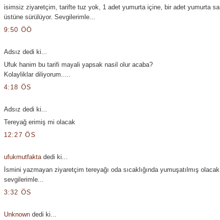
isimsiz ziyaretçim, tarifte tuz yok, 1 adet yumurta içine, bir adet yumurta sar
üstüne sürülüyor. Sevgilerimle...
9:50 ÖÖ
Adsız dedi ki...
Ufuk hanim bu tarifi mayali yapsak nasil olur acaba?
Kolayliklar diliyorum.....
4:18 ÖS
Adsız dedi ki...
Tereyağ erimiş mi olacak
12:27 ÖS
ufukmutfakta
dedi ki...
İsmini yazmayan ziyaretçim tereyağı oda sıcaklığında yumuşatılmış olacak
sevgilerimle...
3:32 ÖS
Unknown
dedi ki...