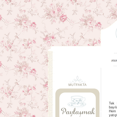
MUTFAKTA
Tek 
bayıl
Hem 
yatış