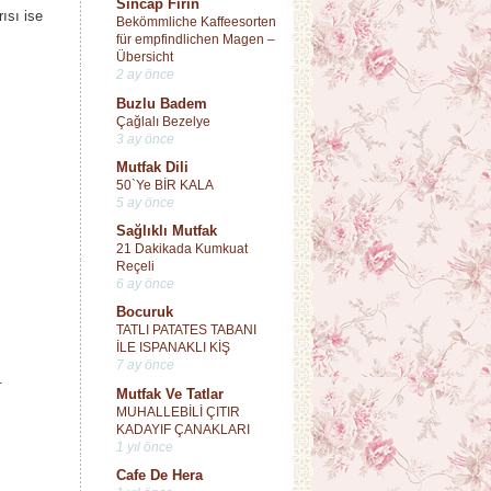
Sincap Fırın
ısı ise
Bekömmliche Kaffeesorten
für empfindlichen Magen –
Übersicht
2 ay önce
Buzlu Badem
Çağlalı Bezelye
3 ay önce
Mutfak Dili
50`Ye BİR KALA
5 ay önce
Sağlıklı Mutfak
21 Dakikada Kumkuat
Reçeli
6 ay önce
Bocuruk
TATLI PATATES TABANI
İLE ISPANAKLI KİŞ
7 ay önce
.
Mutfak Ve Tatlar
MUHALLEBİLİ ÇITIR
KADAYIF ÇANAKLARI
1 yıl önce
Cafe De Hera