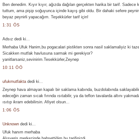
Ben denedim. Kıyır kıyır, ağızda dağılan gerçekten harika bir tarif. Sadece k
tuttum, ama pişip soğuyunca içinde kayış gibi oldu. Bir dahaki sefere peyni
beyaz peynirli yapacağım. Teşekkürler tarif için!
1:31 ÖS
Adsız dedi ki...
Merhaba Ufuk Hanim,bu pogacalari pistikten sonra nasil saklamaliyiz ki taze
Sicakken mutfak havlusuna sarmak mi gerekiyor?
yanitlarsaniz,sevinirim.Tesekkürler,Zeynep
10:11 ÖÖ
ufukmutfakta
dedi ki...
Zeynep hava almayan kapalı bir saklama kabında, buzdolabında saklayabilir
edeceğin zaman sıcak fırında ısıtabilir, ya da teflon tavalarda altını yakmad
ısıtıp ikram edebilirsin. Afiyet olsun...
1:06 ÖS
Unknown
dedi ki...
Ufuk hanım merhaba
Alışveriş merkezinde bahsettiğim bu tarifinizdi