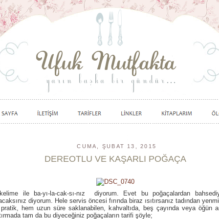
CUMA, ŞUBAT 13, 2015
DEREOTLU VE KAŞARLI POĞAÇA
kelime ile ba-yı-la-cak-sı-nız diyorum. Evet bu poğaçalardan bahsed
acaksınız diyorum. Hele servis öncesi fırında biraz ısıtırsanız tadından yenmi
pratik, hem uzun süre saklanabilen, kahvaltıda, beş çayında veya öğün ar
tırmada tam da bu diyeceğiniz poğaçaların tarifi şöyle;