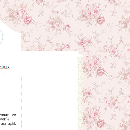
iyorum ve
yor:))
ası açlık