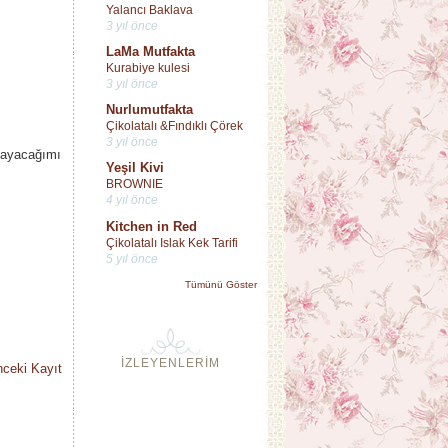
Yalancı Baklava
3 yıl önce
LaMa Mutfakta
Kurabiye kulesi
3 yıl önce
Nurlumutfakta
Çikolatalı &Fındıklı Çörek
3 yıl önce
layacağımı
Yeşil Kivi
BROWNIE
4 yıl önce
Kitchen in Red
Çikolatalı Islak Kek Tarifi
5 yıl önce
Tümünü Göster
İZLEYENLERİM
ceki Kayıt