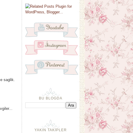
e saglik.
BU BLOGDA
giler...
YAKIN TAKİPLER