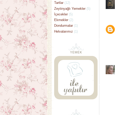
Tartlar
(12)
Zeytinyağlı Yemekler
(5)
İçecekler
(5)
Ekmekler
(2)
Dondurmalar
(1)
Helvalarımız
(1)
YEMEK