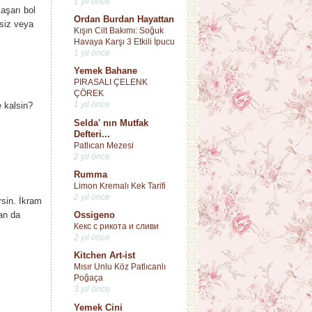
1 yıl önce
aşarı bol
Ordan Burdan Hayattan
rsiz veya
Kışın Cilt Bakımı: Soğuk
Havaya Karşı 3 Etkili İpucu
1 yıl önce
Yemek Bahane
PIRASALI ÇELENK
ÇÖREK
1 yıl önce
 kalsin?
Selda' nın Mutfak
Defteri...
Patlıcan Mezesi
2 yıl önce
Rumma
Limon Kremalı Kek Tarifi
2 yıl önce
sin. İkram
Ossigeno
an da
Кекс с рикота и сливи
2 yıl önce
Kitchen Art-ist
Mısır Unlu Köz Patlıcanlı
Poğaça
3 yıl önce
Yemek Cini