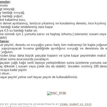
emeler;
umurta
gr tereyağı,
y bardağı sıvıyağ,
y bardağı yoğurt,
ket kabartma tozu,
m demet ayıklanmış, temizce yıkanmış ve kurulanmış dereotu, ince kıyılmış 
 bardağı kadar rendelenmiş taze kaşar
ya 4,5 su bardağı kadar un,
ne sürmek için 1 yumurta sarısı ve haşhaş tohumu.( isterseniz susam veya 
bilir)
lanışı;
ar peyniri, dereotu ve sıvıyağın yarısı hariç tüm malzemeyi bir kapta yoğurun
e yapışmayacak kıvama geldiğinde ayırdığınız sıvıyağı ve dereotunu da e
r yoğurun.
izden biraz daha büyük parçalar koparın ve içine kaşar peynirinden makul 
uktan sonra avucunuzda yuvarlayın.
açaları yağlı kağıt serili tepsiye yerleştirdikten sonra üzerlerine yumurta sar
ş dökerek ( susam veya çörek otu da olabilir) önceden ısıtılmış 180 derec
ıncaya kadar pişirin.
t olsun...
kaşar peyniri yerine sert beyaz peynir de kullanabilirsiniz.
ED BY UFUK MUTFAKTA
UFUKMUTFAKTA
AT
CUMA, ŞUBAT 13, 2015