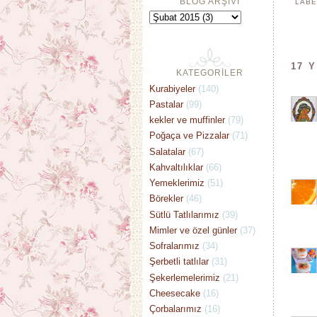
BLOG ARŞİVİ
LABE
17 
KATEGORİLER
Kurabiyeler
(140)
Pastalar
(99)
kekler ve muffinler
(79)
Poğaça ve Pizzalar
(71)
Salatalar
(67)
Kahvaltılıklar
(66)
Yemeklerimiz
(51)
Börekler
(46)
Sütlü Tatlılarımız
(39)
Mimler ve özel günler
(37)
Sofralarımız
(34)
Şerbetli tatlılar
(31)
Şekerlemelerimiz
(21)
Cheesecake
(16)
Çorbalarımız
(16)