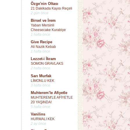
Özge'nin Oltası
21 Dakikada Kayısı Reçeli
2 gün önce
Birsel ve İrem
Yaban Mersinli
Cheesecake Kurabiye
1 hafta önce
Give Recipe
Ali Nazik Kebab
1 hafta önce
Lezzet-i İkram
SOMON GRAVLAKS
2 hafta önce
Sarı Murfak
LİMONLU KEK
3 hafta önce
Muhterem'le Afiyetle
MUHTEREM'LE AFİYETLE
20 YAŞINDA!
5 hafta önce
Vanilins
HURMALI KEK
2 ay önce