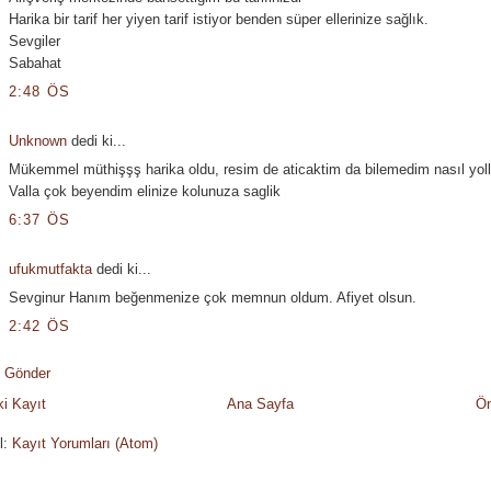
Harika bir tarif her yiyen tarif istiyor benden süper ellerinize sağlık.
Sevgiler
Sabahat
2:48 ÖS
Unknown
dedi ki...
Mükemmel müthişşş harika oldu, resim de aticaktim da bilemedim nasıl yol
Valla çok beyendim elinize kolunuza saglik
6:37 ÖS
ufukmutfakta
dedi ki...
Sevginur Hanım beğenmenize çok memnun oldum. Afiyet olsun.
2:42 ÖS
 Gönder
i Kayıt
Ana Sayfa
Ön
l:
Kayıt Yorumları (Atom)