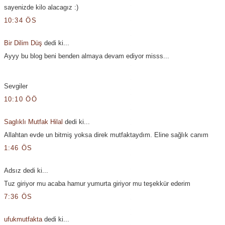
sayenizde kilo alacagız :)
10:34 ÖS
Bir Dilim Düş
dedi ki...
Ayyy bu blog beni benden almaya devam ediyor misss...
Sevgiler
10:10 ÖÖ
Saglıklı Mutfak Hilal
dedi ki...
Allahtan evde un bitmiş yoksa direk mutfaktaydım. Eline sağlık canım
1:46 ÖS
Adsız dedi ki...
Tuz giriyor mu acaba hamur yumurta giriyor mu teşekkür ederim
7:36 ÖS
ufukmutfakta
dedi ki...