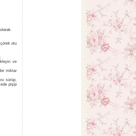
olarak.
çörek otu
.
kleyin ve
bir miktar
ısı sürüp,
ede pişip