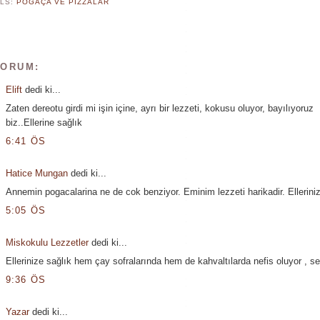
LS:
POĞAÇA VE PIZZALAR
YORUM:
Elift
dedi ki...
Zaten dereotu girdi mi işin içine, ayrı bir lezzeti, kokusu oluyor, bayılıyoruz
biz..Ellerine sağlık
6:41 ÖS
Hatice Mungan
dedi ki...
Annemin pogacalarina ne de cok benziyor. Eminim lezzeti harikadir. Elleriniz
5:05 ÖS
Miskokulu Lezzetler
dedi ki...
Ellerinize sağlık hem çay sofralarında hem de kahvaltılarda nefis oluyor , sev
9:36 ÖS
Yazar
dedi ki...