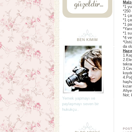
Malz
*1 y
*250 
*1 ça
*1 ça
*1 pa
*Yarı
*1 su
*4 ve
BEN KIMIM
*Üstü
da ola
Hazır
1.Kaş
2.El
tekra
3.Cev
koyd
4.Poğ
haşha
kızar
Afiye
Not; 
Yemek yapmayı ve
paylaşmayı seven bir
hukukçu..
POST