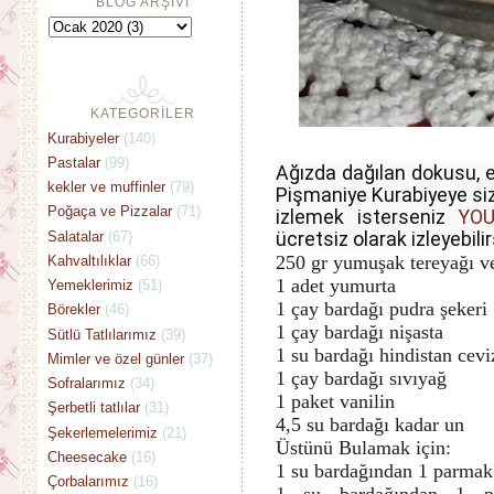
BLOG ARŞİVİ
KATEGORİLER
Kurabiyeler
(140)
Pastalar
(99)
Ağızda dağılan dokusu, e
kekler ve muffinler
(79)
Pişmaniye Kurabiyeye sizl
Poğaça ve Pizzalar
(71)
izlemek isterseniz 
YO
Salatalar
(67)
ücretsiz olarak izleyebilir
250 gr yumuşak tereyağı ve
Kahvaltılıklar
(66)
1 adet yumurta
Yemeklerimiz
(51)
1 çay bardağı pudra şekeri
Börekler
(46)
1 çay bardağı nişasta
Sütlü Tatlılarımız
(39)
1 su bardağı hindistan cevi
Mimler ve özel günler
(37)
1 çay bardağı sıvıyağ
Sofralarımız
(34)
1 paket vanilin
Şerbetli tatlılar
(31)
4,5 su bardağı kadar un
Şekerlemelerimiz
(21)
Üstünü Bulamak için:
Cheesecake
(16)
1 su bardağından 1 parmak 
Çorbalarımız
(16)