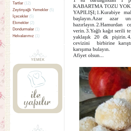
1 su bardağından 1 pa
Tartlar
(12)
KABARTMA TOZU YOK
Zeytinyağlı Yemekler
(5)
YAPILIŞI;
1.Kurabiye mal
İçecekler
(5)
başlayın.Azar azar 
Ekmekler
(2)
hazırlayın.
2.Hamurdan ce
Dondurmalar
(1)
verin.
3.Yağlı kağıt serili 
Helvalarımız
(1)
yaklaşık 20 dk pişirin.
4
cevizini birbirine karışt
karışıma bulayın.
Afiyet olsun...
YEMEK