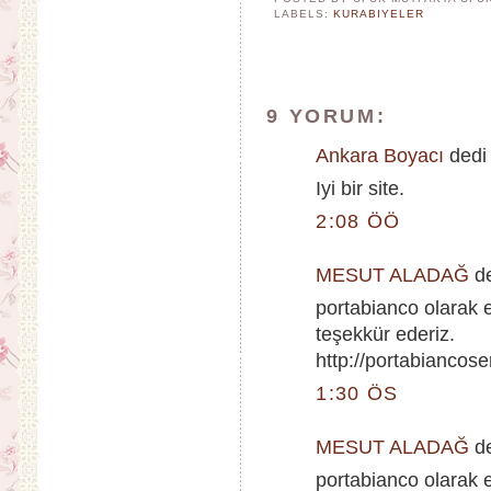
LABELS:
KURABIYELER
9 YORUM:
Ankara Boyacı
dedi 
Iyi bir site.
2:08 ÖÖ
MESUT ALADAĞ
de
portabianco olarak e
teşekkür ederiz.
http://portabiancose
1:30 ÖS
MESUT ALADAĞ
de
portabianco olarak e