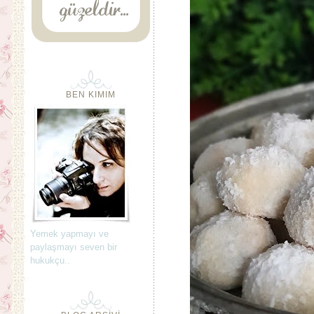
BEN KIMIM
Yemek yapmayı ve
paylaşmayı seven bir
hukukçu..