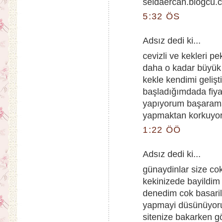
seldaercan.blogcu.
5:32 ÖS
Adsız dedi ki...
cevizli ve kekleri 
daha o kadar büyük 
kekle kendimi geliş
başladığımdada fiy
yapıyorum başaramay
yapmaktan korkuyo
1:22 ÖÖ
Adsız dedi ki...
günaydinlar size cok
kekinizede bayildim e
denedim cok basaril
yapmayi düsünüyoru
sitenize bakarken 