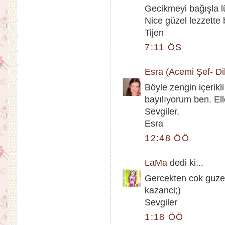
Gecikmeyi bağışla l
Nice güzel lezzette 
Tijen
7:11 ÖS
Esra (Acemi Şef- Dik
Böyle zengin içerikl
bayılıyorum ben. Ell
Sevgiler,
Esra
12:48 ÖÖ
LaMa
dedi ki...
Gercekten cok guzel 
kazanci;)
Sevgiler
1:18 ÖÖ