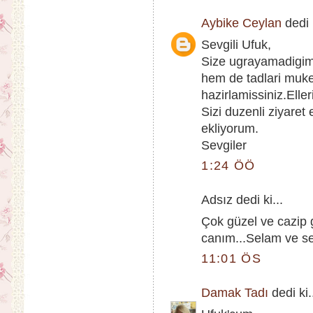
Aybike Ceylan
dedi k
Sevgili Ufuk,
Size ugrayamadigim
hem de tadlari muk
hazirlamissiniz.Eller
Sizi duzenli ziyaret
ekliyorum.
Sevgiler
1:24 ÖÖ
Adsız dedi ki...
Çok güzel ve cazip g
canım...Selam ve sev
11:01 ÖS
Damak Tadı
dedi ki.