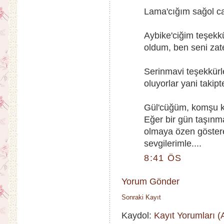
Lama'cığım sağol ca
Aybike'ciğim teşekk
oldum, ben seni zate
Serinmavi teşekkürle
oluyorlar yani takipt
Gül'cüğüm, komşu k
Eğer bir gün taşınm
olmaya özen göstere
sevgilerimle....
8:41 ÖS
Yorum Gönder
Sonraki Kayıt
Kaydol:
Kayıt Yorumları 