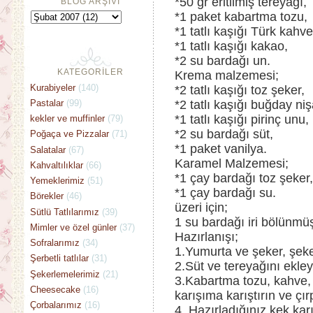
*50 gr eritilmiş tereyağı,
BLOG ARŞİVİ
*1 paket kabartma tozu,
*1 tatlı kaşığı Türk kahve
*1 tatlı kaşığı kakao,
*2 su bardağı un.
KATEGORİLER
Krema malzemesi;
Kurabiyeler
(140)
*2 tatlı kaşığı toz şeker,
Pastalar
(99)
*2 tatlı kaşığı buğday niş
*1 tatlı kaşığı pirinç unu,
kekler ve muffinler
(79)
*2 su bardağı süt,
Poğaça ve Pizzalar
(71)
*1 paket vanilya.
Salatalar
(67)
Karamel Malzemesi;
Kahvaltılıklar
(66)
*1 çay bardağı toz şeker,
Yemeklerimiz
(51)
*1 çay bardağı su.
Börekler
(46)
üzeri için;
Sütlü Tatlılarımız
(39)
1 su bardağı iri bölünmüş
Mimler ve özel günler
(37)
Hazırlanışı;
Sofralarımız
(34)
1.Yumurta ve şeker, şeker
Şerbetli tatlılar
(31)
2.Süt ve tereyağını ekle
Şekerlemelerimiz
(21)
3.Kabartma tozu, kahve, 
Cheesecake
(16)
karışıma karıştırın ve çır
Çorbalarımız
(16)
4. Hazırladığınız kek ka