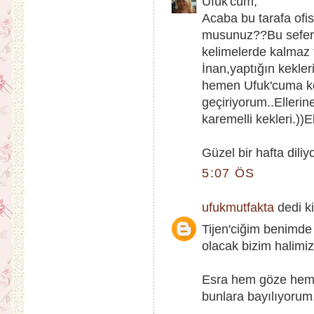
Ufuk'cum,
Acaba bu tarafa ofis
musunuz??Bu sefer c
kelimelerde kalmaz t
İnan,yaptığın kekle
hemen Ufuk'cuma k
geçiriyorum..Elleri
karemelli kekleri.))El
Güzel bir hafta dili
5:07 ÖS
ufukmutfakta
dedi ki
Tijen'ciğim benimde
olacak bizim halimiz
Esra hem göze hemd
bunlara bayılıyorum,