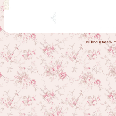
Bu blogun tasarÄ±