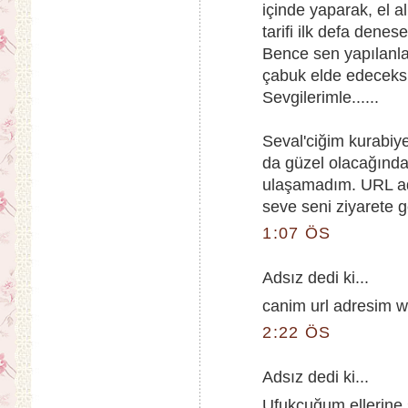
içinde yaparak, el a
tarifi ilk defa denes
Bence sen yapılanları
çabuk elde edeceks
Sevgilerimle......
Seval'ciğim kurabiy
da güzel olacağınd
ulaşamadım. URL ad
seve seni ziyarete ge
1:07 ÖS
Adsız dedi ki...
canim url adresim
2:22 ÖS
Adsız dedi ki...
Ufukçuğum ellerine s