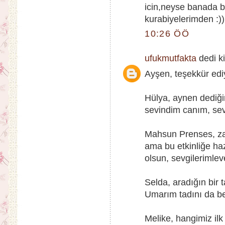
icin,neyse banada b
kurabiyelerimden :))
10:26 ÖÖ
ufukmutfakta
dedi ki
Ayşen, teşekkür edi
Hülya, aynen dediği
sevindim canım, sevg
Mahsun Prenses, zat
ama bu etkinliğe ha
olsun, sevgilerimleve
Selda, aradığın bir t
Umarım tadını da be
Melike, hangimiz il