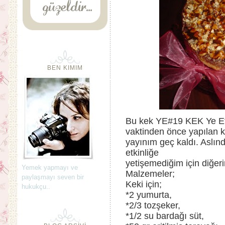
BEN KIMIM
Bu kek YE#19 KEK Ye Etk
vaktinden önce yapılan k
yayınım geç kaldı. Aslınd
etkinliğe
yetişemediğim için diğer
Yemek yapmayı ve
Malzemeler;
paylaşmayı seven bir
Keki için;
hukukçu..
*2 yumurta,
*2/3 tozşeker,
*1/2 su bardağı süt,