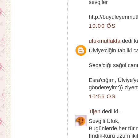
sevgiler
http://buyuleyenmu
10:00 ÖS
ufukmutfakta
dedi ki
Ülviye'ciğin tabiik
Seda'cığı sağol canı
Esra'cığım, Ülviye'y
göndereyim:)) ziyert
10:56 ÖS
Tijen
dedi ki...
Sevgili Ufuk,
Bugünlerde her tür 
fındık-kuru üzüm ikil