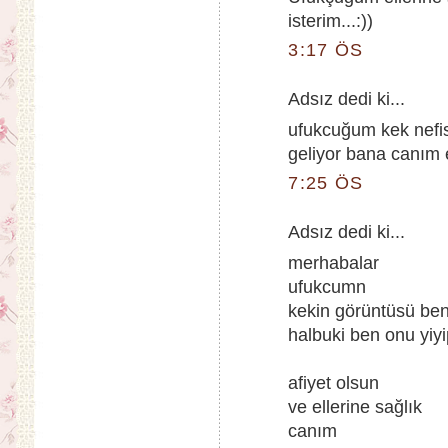
isterim...:))
3:17 ÖS
Adsız dedi ki...
ufukcuğum kek nefis
geliyor bana canım e
7:25 ÖS
Adsız dedi ki...
merhabalar
ufukcumn
kekin görüntüsü beni
halbuki ben onu yiyi
afiyet olsun
ve ellerine sağlık
canım