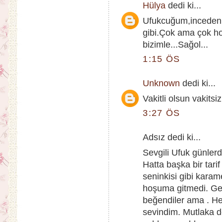
Hülya
dedi ki...
Ufukcuğum,inceden i
gibi.Çok ama çok hoş.
bizimle...Sağol...
1:15 ÖS
Unknown
dedi ki...
Vakitli olsun vakits
3:27 ÖS
Adsız dedi ki...
Sevgili Ufuk günlerdi
Hatta başka bir tar
seninkisi gibi kara
hoşuma gitmedi. Ger
beğendiler ama . He
sevindim. Mutlaka d