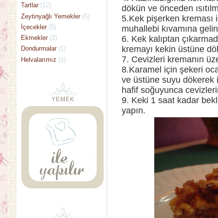
Tartlar
(12)
dökün ve önceden ısıtılmı
Zeytinyağlı Yemekler
(5)
5.Kek pişerken kreması i
İçecekler
(5)
muhallebi kıvamına gelin
Ekmekler
(2)
6. Kek kalıptan çıkarmad
kremayı kekin üstüne dök
Dondurmalar
(1)
7. Cevizleri kremanın üze
Helvalarımız
(1)
8.Karamel için şekeri oca
ve üstüne suyu dökerek i
hafif soğuyunca cevizleri
9. Keki 1 saat kadar bekl
YEMEK
yapın.