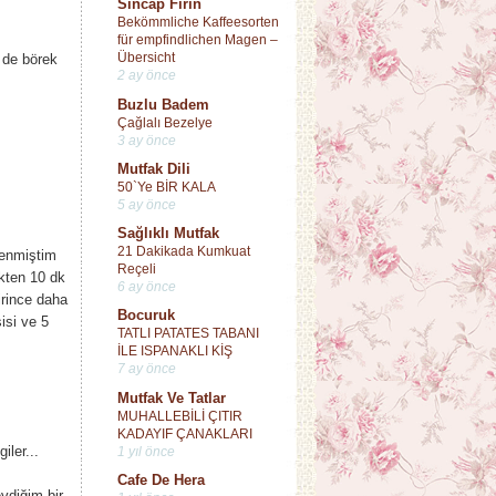
Sincap Fırın
Bekömmliche Kaffeesorten
für empfindlichen Magen –
Übersicht
 de börek
2 ay önce
Buzlu Badem
Çağlalı Bezelye
3 ay önce
Mutfak Dili
50`Ye BİR KALA
5 ay önce
Sağlıklı Mutfak
21 Dakikada Kumkuat
renmiştim
Reçeli
kten 10 dk
6 ay önce
irince daha
Bocuruk
isi ve 5
TATLI PATATES TABANI
İLE ISPANAKLI KİŞ
7 ay önce
Mutfak Ve Tatlar
MUHALLEBİLİ ÇITIR
KADAYIF ÇANAKLARI
ler...
1 yıl önce
Cafe De Hera
vdiğim bir