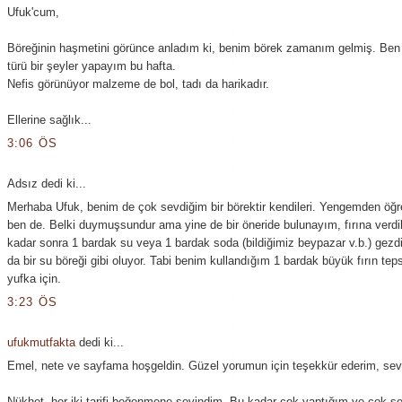
Ufuk'cum,
Böreğinin haşmetini görünce anladım ki, benim börek zamanım gelmiş. Ben
türü bir şeyler yapayım bu hafta.
Nefis görünüyor malzeme de bol, tadı da harikadır.
Ellerine sağlık...
3:06 ÖS
Adsız dedi ki...
Merhaba Ufuk, benim de çok sevdiğim bir börektir kendileri. Yengemden öğ
ben de. Belki duymuşsundur ama yine de bir öneride bulunayım, fırına verdi
kadar sonra 1 bardak su veya 1 bardak soda (bildiğimiz beypazar v.b.) gezd
da bir su böreği gibi oluyor. Tabi benim kullandığım 1 bardak büyük fırın teps
yufka için.
3:23 ÖS
ufukmutfakta
dedi ki...
Emel, nete ve sayfama hoşgeldin. Güzel yorumun için teşekkür ederim, sevgi
Nükhet, her iki tarifi beğenmene sevindim. Bu kadar çok yaptığım ve çok se