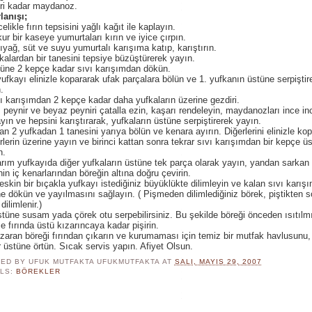
ri kadar maydanoz.
lanışı;
elikle fırın tepsisini yağlı kağıt ile kaplayın.
ur bir kaseye yumurtaları kırın ve iyice çırpın.
ıyağ, süt ve suyu yumurtalı karışıma katıp, karıştırın.
kalardan bir tanesini tepsiye büzüştürerek yayın.
üne 2 kepçe kadar sıvı karışımdan dökün.
yufkayı elinizle kopararak ufak parçalara bölün ve 1. yufkanın üstüne serpiştir
.
ı karışımdan 2 kepçe kadar daha yufkaların üzerine gezdiri.
ı peynir ve beyaz peyniri çatalla ezin, kaşarı rendeleyin, maydanozları ince in
yın ve hepsini karıştırarak, yufkaların üstüne serpiştirerek yayın.
an 2 yufkadan 1 tanesini yarıya bölün ve kenara ayırın. Diğerlerini elinizle ko
rlerin üzerine yayın ve birinci kattan sonra tekrar sıvı karışımdan bir kepçe ü
n.
rım yufkayıda diğer yufkaların üstüne tek parça olarak yayın, yandan sarkan 
nin iç kenarlarından böreğin altına doğru çevirin.
eskin bir bıçakla yufkayı istediğiniz büyüklükte dilimleyin ve kalan sıvı karış
e dökün ve yayılmasını sağlayın. ( Pişmeden dilimlediğiniz börek, piştikten 
dilimlenir.)
tüne susam yada çörek otu serpebilirsiniz. Bu şekilde böreği önceden ısıtılm
e fırında üstü kızarıncaya kadar pişirin.
zaran böreği fırından çıkarın ve kurumaması için temiz bir mutfak havlusunu,
 üstüne örtün. Sıcak servis yapın. Afiyet Olsun.
ED BY UFUK MUTFAKTA
UFUKMUTFAKTA
AT
SALI, MAYIS 29, 2007
LS:
BÖREKLER