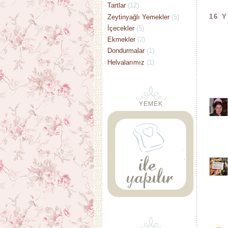
Tartlar
(12)
16 
Zeytinyağlı Yemekler
(5)
İçecekler
(5)
Ekmekler
(2)
Dondurmalar
(1)
Helvalarımız
(1)
YEMEK