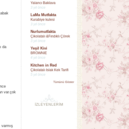
Yalancı Baklava
3 yıl önce
 tabak
LaMa Mutfakta
Kurabiye kulesi
3 yıl önce
Nurlumutfakta
Çikolatalı &Fındıklı Çörek
3 yıl önce
ı da
Yeşil Kivi
BROWNIE
4 yıl önce
Kitchen in Red
Çikolatalı Islak Kek Tarifi
5 yıl önce
Tümünü Göster
ence
an var.çok
İZLEYENLERİM
k varmış