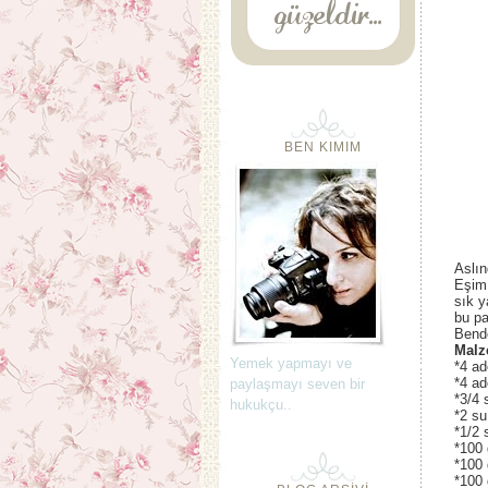
BEN KIMIM
Aslın
Eşim 
sık y
bu pa
Bend
Malz
Yemek yapmayı ve
*4 ad
*4 ad
paylaşmayı seven bir
*3/4 
hukukçu..
*2 su
*1/2 
*100 
*100 
*100 