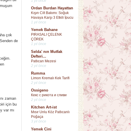
1 yıl önce
ormuşum
Ordan Burdan Hayattan
Kışın Cilt Bakımı: Soğuk
Havaya Karşı 3 Etkili İpucu
1 yıl önce
Yemek Bahane
PIRASALI ÇELENK
aha çok
ÇÖREK
..Senden de
1 yıl önce
Selda' nın Mutfak
Defteri...
ceğim.
Patlıcan Mezesi
ken
2 yıl önce
Rumma
Limon Kremalı Kek Tarifi
2 yıl önce
Ossigeno
Кекс с рикота и сливи
aynı zaman
2 yıl önce
ri için bu
Kitchen Art-ist
ey var mı
Mısır Unlu Köz Patlıcanlı
Poğaça
3 yıl önce
Yemek Cini