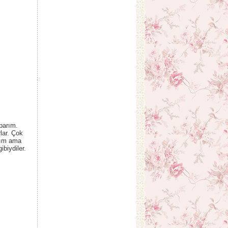
parım.
lar. Çok
ktım ama
biydiler.