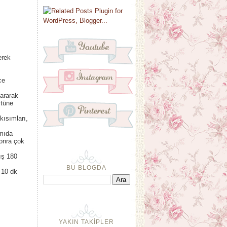
erek
ce
pararak
stüne
kısımları,
ımıda
sonra çok
ış 180
BU BLOGDA
 10 dk
YAKIN TAKİPLER