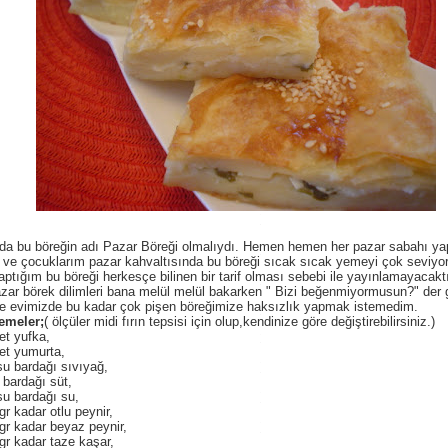
da bu böreğin adı Pazar Böreği olmalıydı. Hemen hemen her pazar sabahı ya
ve çocuklarım pazar kahvaltısında bu böreği sıcak sıcak yemeyi çok seviyor
aptığım bu böreği herkesçe bilinen bir tarif olması sebebi ile yayınlamayaca
zar börek dilimleri bana melül melül bakarken " Bizi beğenmiyormusun?" der gi
e evimizde bu kadar çok pişen böreğimize haksızlık yapmak istemedim.
emeler;
( ölçüler midi fırın tepsisi için olup,kendinize göre değiştirebilirsiniz.)
et yufka,
et yumurta,
su bardağı sıvıyağ,
 bardağı süt,
su bardağı su,
gr kadar otlu peynir,
gr kadar beyaz peynir,
gr kadar taze kaşar,