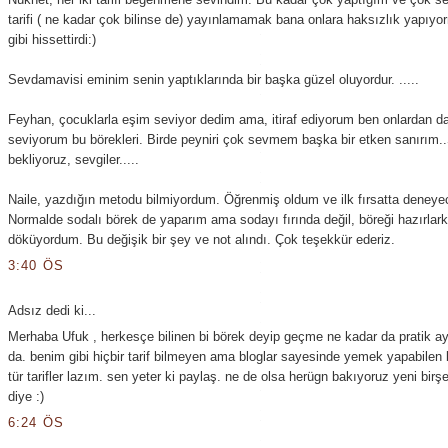
tarifi ( ne kadar çok bilinse de) yayınlamamak bana onlara haksızlık yapıy
gibi hissettirdi:)
Sevdamavisi eminim senin yaptıklarında bir başka güzel oluyordur. .....
Feyhan, çocuklarla eşim seviyor dedim ama, itiraf ediyorum ben onlardan d
seviyorum bu börekleri. Birde peyniri çok sevmem başka bir etken sanırım
bekliyoruz, sevgiler.....
Naile, yazdığın metodu bilmiyordum. Öğrenmiş oldum ve ilk fırsatta deneye
Normalde sodalı börek de yaparım ama sodayı fırında değil, böreği hazırlar
döküyordum. Bu değişik bir şey ve not alındı. Çok teşekkür ederiz.
3:40 ÖS
Adsız dedi ki...
Merhaba Ufuk , herkesçe bilinen bi börek deyip geçme ne kadar da pratik 
da. benim gibi hiçbir tarif bilmeyen ama bloglar sayesinde yemek yapabilen bi
tür tarifler lazım. sen yeter ki paylaş. ne de olsa herügn bakıyoruz yeni birş
diye :)
6:24 ÖS