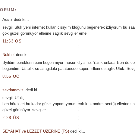
YORUM:
Adsız dedi ki...
sevgili ufuk yeni internet kullanıcısıyım bloğunu beğenerek izliyorum bu saa
çok güzel görünüyor ellerine sağlık sevgiler emel
11:53 ÖS
Nukhet
dedi ki...
Byildim boreklerin beni begenmiyor musun diyisine. Yazik onlara. Ben de co
begendim. Ustelik su asagidaki patataesde super. Ellerine saglik Ufuk. Sevg
8:55 ÖÖ
sevdamavisi
dedi ki...
sevgili Ufuk,
ben börekleri bu kadar güzel yapamıyorum çok kıskandım seni:)) ellerine sa
güzel görünüyor. sevgiler
2:28 ÖS
SEYAHAT ve LEZZET ÜZERİNE (FS)
dedi ki...