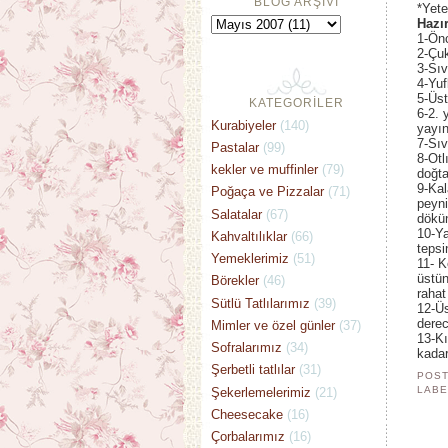
BLOG ARŞİVİ
*Yete
Hazır
1-Önc
2-Çuk
3-Sıv
4-Yuf
5-Üst
KATEGORİLER
6-2. 
Kurabiyeler
(140)
yayın
7-Sıv
Pastalar
(99)
8-Otl
kekler ve muffinler
(79)
doğta
9-Kal
Poğaça ve Pizzalar
(71)
peyni
Salatalar
(67)
dökü
10-Ya
Kahvaltılıklar
(66)
tepsi
Yemeklerimiz
(51)
11- K
üstün
Börekler
(46)
rahat 
Sütlü Tatlılarımız
(39)
12-Üs
derec
Mimler ve özel günler
(37)
13-Kı
Sofralarımız
(34)
kadar
Şerbetli tatlılar
(31)
POST
LABE
Şekerlemelerimiz
(21)
Cheesecake
(16)
Çorbalarımız
(16)