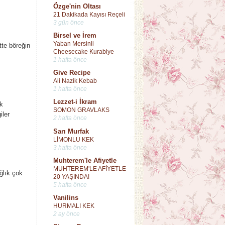
Özge'nin Oltası
21 Dakikada Kayısı Reçeli
3 gün önce
Birsel ve İrem
Yaban Mersinli
tte böreğin
Cheesecake Kurabiye
1 hafta önce
Give Recipe
Ali Nazik Kebab
1 hafta önce
Lezzet-i İkram
k
SOMON GRAVLAKS
iler
2 hafta önce
Sarı Murfak
LİMONLU KEK
3 hafta önce
Muhterem'le Afiyetle
MUHTEREM'LE AFİYETLE
ğlık çok
20 YAŞINDA!
5 hafta önce
Vanilins
HURMALI KEK
2 ay önce