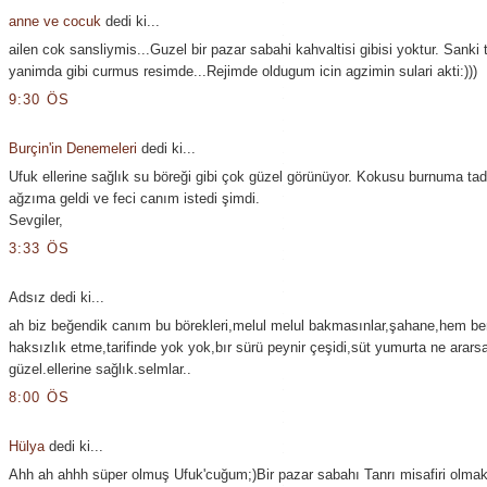
anne ve cocuk
dedi ki...
ailen cok sansliymis...Guzel bir pazar sabahi kahvaltisi gibisi yoktur. Sanki
yanimda gibi curmus resimde...Rejimde oldugum icin agzimin sulari akti:)))
9:30 ÖS
Burçin'in Denemeleri
dedi ki...
Ufuk ellerine sağlık su böreği gibi çok güzel görünüyor. Kokusu burnuma tad
ağzıma geldi ve feci canım istedi şimdi.
Sevgiler,
3:33 ÖS
Adsız dedi ki...
ah biz beğendik canım bu börekleri,melul melul bakmasınlar,şahane,hem b
haksızlık etme,tarifinde yok yok,bır sürü peynir çeşidi,süt yumurta ne arars
güzel.ellerine sağlık.selmlar..
8:00 ÖS
Hülya
dedi ki...
Ahh ah ahhh süper olmuş Ufuk'cuğum;)Bir pazar sabahı Tanrı misafiri olma