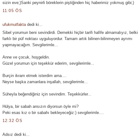
sizin eve;)Sanki peynirli böreklerin piştiğinden hiç haberimiz yokmuş gibi;)
11:05 ÖS
ufukmutfakta
dedi ki...
Sibel yorumun beni sevindirdi. Demekki hiçbir tarifi hafife almamalıyız, belk
farklı bir püf noktası uyguluyordur. Tamam artık bilinen-bilinmeyen ayrımı
yapmayacağım. Sevgilerimle...
Anne ve çocuk, hoşgeldin.
Güzel yorumun için teşekkür ederim, sevgilerimle...
Burçin ikram etmek isterdim ama....
Neyse başka zamanlara inşallah, sevgilerimle...
Süheyla beğendiğiniz için sevindim. Teşekkürler...
Hülya, bir sabah ansızın diyorsun öyle mi?
Peki esas kız o bir sabahı bekleyeceğiz:) sevgilerimle....
12:32 ÖS
Adsız dedi ki...