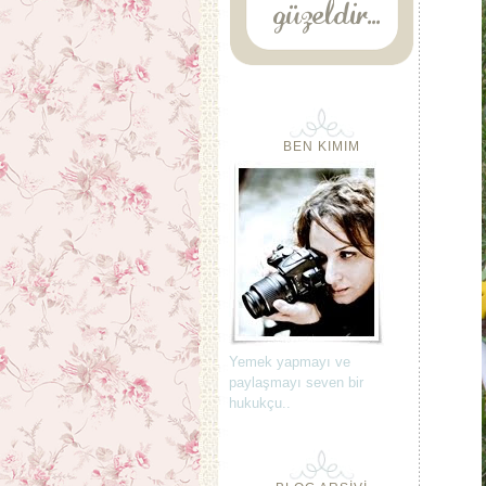
BEN KIMIM
Yemek yapmayı ve
paylaşmayı seven bir
hukukçu..