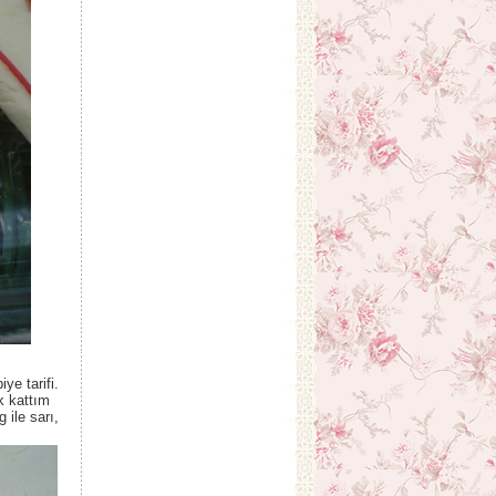
ye tarifi.
k kattım
 ile sarı,