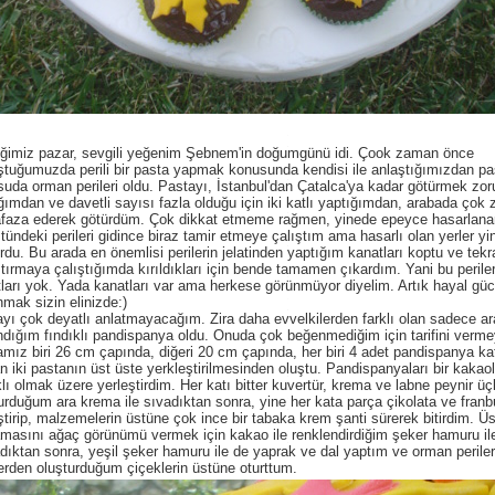
iğimiz pazar, sevgili yeğenim Şebnem'in doğumgünü idi. Çook zaman önce
tuğumuzda perili bir pasta yapmak konusunda kendisi ile anlaştığımızdan pa
uda orman perileri oldu. Pastayı, İstanbul'dan Çatalca'ya kadar götürmek zo
ğımdan ve davetli sayısı fazla olduğu için iki katlı yaptığımdan, arabada çok 
faza ederek götürdüm. Çok dikkat etmeme rağmen, yinede epeyce hasarlana
tündeki perileri gidince biraz tamir etmeye çalıştım ama hasarlı olan yerler yin
rdu. Bu arada en önemlisi perilerin jelatinden yaptığım kanatları koptu ve tekr
tırmaya çalıştığımda kırıldıkları için bende tamamen çıkardım. Yani bu periler
ları yok. Yada kanatları var ama herkese görünmüyor diyelim. Artık hayal gü
nmak sizin elinizde:)
yı çok deyatlı anlatmayacağım. Zira daha evvelkilerden farklı olan sadece a
ndığım fındıklı pandispanya oldu. Onuda çok beğenmediğim için tarifini verm
mız biri 26 cm çapında, diğeri 20 cm çapında, her biri 4 adet pandispanya ka
n iki pastanın üst üste yerkleştirilmesinden oluştu. Pandispanyaları bir kakaol
klı olmak üzere yerleştirdim. Her katı bitter kuvertür, krema ve labne peynir üç
urduğum ara krema ile sıvadıktan sonra, yine her kata parça çikolata ve fran
ştirip, malzemelerin üstüne çok ince bir tabaka krem şanti sürerek bitirdim. Üs
masını ağaç görünümü vermek için kakao ile renklendirdiğim şeker hamuru il
dıktan sonra, yeşil şeker hamuru ile de yaprak ve dal yaptım ve orman perileri
erden oluşturduğum çiçeklerin üstüne oturttum.