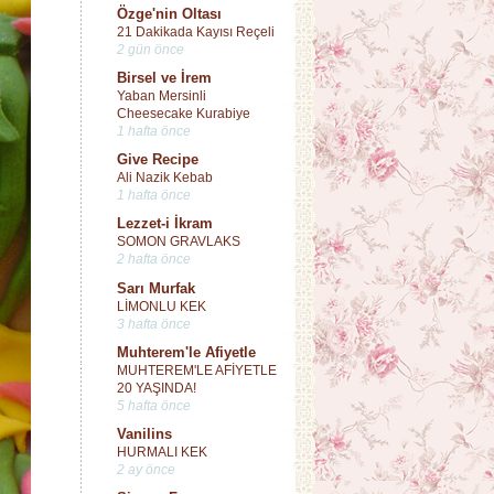
Özge'nin Oltası
21 Dakikada Kayısı Reçeli
2 gün önce
Birsel ve İrem
Yaban Mersinli
Cheesecake Kurabiye
1 hafta önce
Give Recipe
Ali Nazik Kebab
1 hafta önce
Lezzet-i İkram
SOMON GRAVLAKS
2 hafta önce
Sarı Murfak
LİMONLU KEK
3 hafta önce
Muhterem'le Afiyetle
MUHTEREM'LE AFİYETLE
20 YAŞINDA!
5 hafta önce
Vanilins
HURMALI KEK
2 ay önce