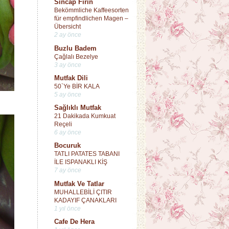
Sincap Fırın
Bekömmliche Kaffeesorten
für empfindlichen Magen –
Übersicht
2 ay önce
Buzlu Badem
Çağlalı Bezelye
3 ay önce
Mutfak Dili
50`Ye BİR KALA
5 ay önce
Sağlıklı Mutfak
21 Dakikada Kumkuat
Reçeli
6 ay önce
Bocuruk
TATLI PATATES TABANI
İLE ISPANAKLI KİŞ
7 ay önce
Mutfak Ve Tatlar
MUHALLEBİLİ ÇITIR
KADAYIF ÇANAKLARI
1 yıl önce
Cafe De Hera