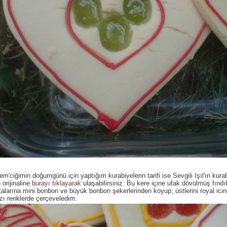
m'ciğimin doğumgünü için yaptığım kurabiyelerin tarifi ise Sevgili Işıl'ın kurabi
n orijinaline
burayı tıklayarak
ulaşabilirsiniz. Bu kere içine ufak dövülmüş fındı
talarına mini bonbon ve büyük bonbon şekerlerinden koyup, üstlerini royal icing
zı renklerde çerçeveledim.