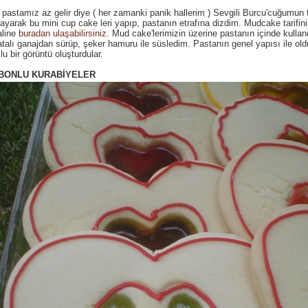
 pastamız az gelir diye ( her zamanki panik hallerim ) Sevgili Burcu'cuğumun ta
ayarak bu mini cup cake leri yapıp, pastanın etrafına dizdim. Mudcake tarifin
naline
buradan ulaşabilirsiniz.
Mud cake'lerimizin üzerine pastanın içinde kulla
atalı ganajdan sürüp, şeker hamuru ile süsledim. Pastanın genel yapısı ile ol
u bir görüntü oluşturdular.
BONLU KURABİYELER