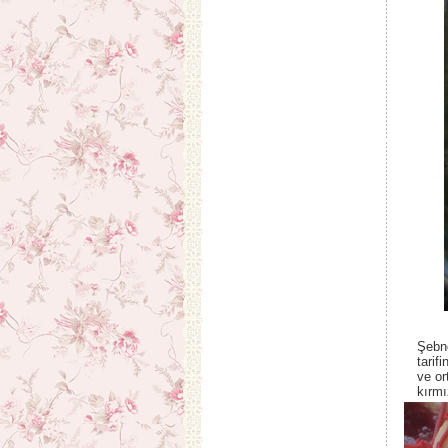
Şebne
tarifi
ve or
kırmı