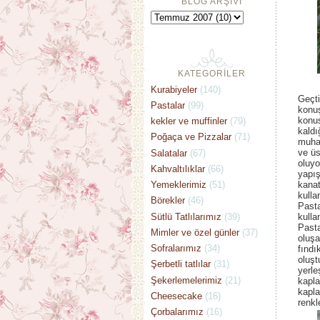
BLOG ARŞİVİ
KATEGORİLER
Kurabiyeler
(140)
Geçt
Pastalar
(99)
konuş
konus
kekler ve muffinler
(79)
kaldı
Poğaça ve Pizzalar
(71)
muha
ve üs
Salatalar
(67)
oluyo
Kahvaltılıklar
(66)
yapış
Yemeklerimiz
(51)
kanat
kulla
Börekler
(46)
Pasta
Sütlü Tatlılarımız
(39)
kulla
Pasta
Mimler ve özel günler
(37)
oluşa
Sofralarımız
(34)
fındı
oluşt
Şerbetli tatlılar
(31)
yerle
Şekerlemelerimiz
(21)
kapla
kapla
Cheesecake
(16)
renkl
Çorbalarımız
(16)