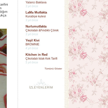
Yalancı Baklava
rifini
3 yıl önce
in
ndığım
LaMa Mutfakta
dukça
Kurabiye kulesi
3 yıl önce
Nurlumutfakta
Çikolatalı &Fındıklı Çörek
3 yıl önce
Yeşil Kivi
BROWNIE
4 yıl önce
Kitchen in Red
Çikolatalı Islak Kek Tarifi
5 yıl önce
Tümünü Göster
İZLEYENLERİM