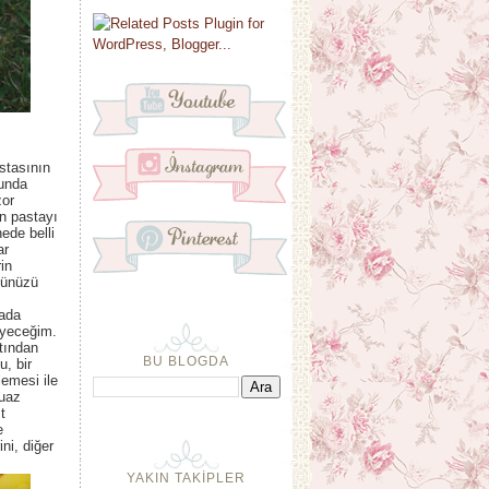
stasının
runda
zor
n pastayı
ede belli
ar
in
cünüzü
rada
eyeceğim.
tından
BU BLOGDA
u, bir
lemesi ile
buaz
t
e
ni, diğer
YAKIN TAKİPLER