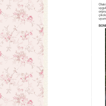
Olaki
uygul
oriji
çikol
uyuml
BON