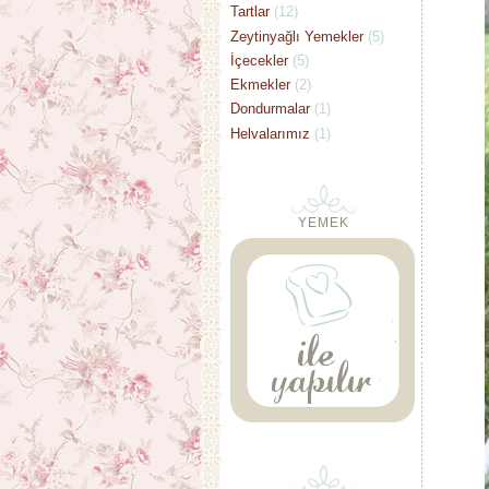
Tartlar
(12)
Zeytinyağlı Yemekler
(5)
İçecekler
(5)
Ekmekler
(2)
Dondurmalar
(1)
Helvalarımız
(1)
YEMEK