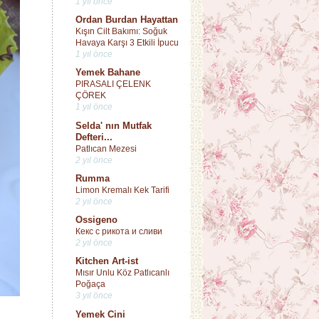
1 yıl önce
Ordan Burdan Hayattan
Kışın Cilt Bakımı: Soğuk
Havaya Karşı 3 Etkili İpucu
1 yıl önce
Yemek Bahane
PIRASALI ÇELENK
ÇÖREK
1 yıl önce
Selda' nın Mutfak
Defteri...
Patlıcan Mezesi
2 yıl önce
Rumma
Limon Kremalı Kek Tarifi
2 yıl önce
Ossigeno
Кекс с рикота и сливи
2 yıl önce
Kitchen Art-ist
Mısır Unlu Köz Patlıcanlı
Poğaça
3 yıl önce
Yemek Cini