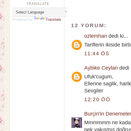
TRANSLATE
Powered by
Translate
12 YORUM:
ozlemhan
dedi ki...
Tariflerin ikiside bir
11:44 ÖS
Aybike Ceylan
dedi k
Ufuk'cugum,
Ellerine saglik, hari
Sevgiler
12:20 ÖÖ
Burçin'in Denemeler
Mmmmmm ne kadar ha
pek yakışmış doğrus