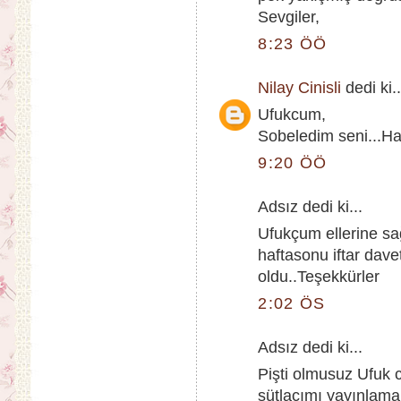
Sevgiler,
8:23 ÖÖ
Nilay Cinisli
dedi ki..
Ufukcum,
Sobeledim seni...Ha
9:20 ÖÖ
Adsız dedi ki...
Ufukçum ellerine sağl
haftasonu iftar dave
oldu..Teşekkürler
2:02 ÖS
Adsız dedi ki...
Pişti olmusuz Ufuk
sütlacımı yayınlama