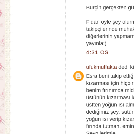
Burçin gerçekten gü
Fidan öyle şey olur
takipçilerinde muhak
diğerlerinin yapmam
yayınla:)
4:31 ÖS
ufukmutfakta
dedi ki
Esra beni takip etti
kızarması için hiçbi
benim fırınımda midi
üstünün kızarması iç
üstten yoğun ısı alm
dediğimiz şey, sütü
yoğun ısı verip kıza
fırında tutman. emin
Sevgilerimle...