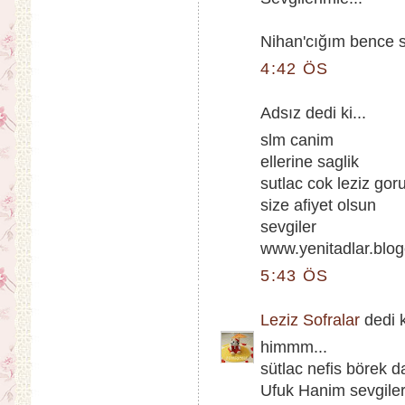
Nihan'cığım bence 
4:42 ÖS
Adsız dedi ki...
slm canim
ellerine saglik
sutlac cok leziz gor
size afiyet olsun
sevgiler
www.yenitadlar.blo
5:43 ÖS
Leziz Sofralar
dedi k
himmm...
sütlac nefis börek d
Ufuk Hanim sevgiler.