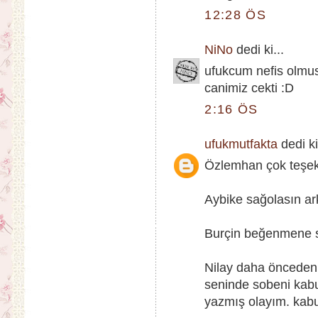
12:28 ÖS
NiNo
dedi ki...
ufukcum nefis olmus 
canimiz cekti :D
2:16 ÖS
ufukmutfakta
dedi ki
Özlemhan çok teşekk
Aybike sağolasın ar
Burçin beğenmene se
Nilay daha önceden
seninde sobeni kabu
yazmış olayım. kabul