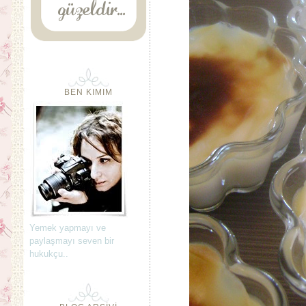
BEN KIMIM
Yemek yapmayı ve
paylaşmayı seven bir
hukukçu..