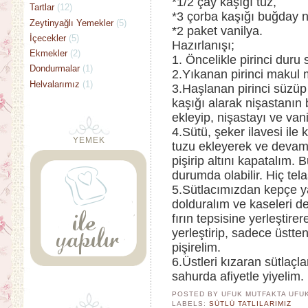
*1/2 çay kaşığı tuz,
Tartlar
(12)
*3 çorba kaşığı buğday n
Zeytinyağlı Yemekler
(5)
*2 paket vanilya.
İçecekler
(5)
Hazırlanışı;
Ekmekler
(2)
1. Öncelikle pirinci duru
Dondurmalar
(1)
2.Yıkanan pirinci makul m
Helvalarımız
(1)
3.Haşlanan pirinci süzüp 
kaşığı alarak nişastanın
ekleyip, nişastayı ve vani
4.Sütü, şeker ilavesi ile 
YEMEK
tuzu ekleyerek ve devaml
pişirip altını kapatalım.
durumda olabilir. Hiç tel
5.Sütlacımızdan kepçe yar
dolduralım ve kaseleri d
fırın tepsisine yerleştire
yerleştirip, sadece üstten
pişirelim.
6.Üstleri kızaran sütlaçl
sahurda afiyetle yiyelim.
POSTED BY UFUK MUTFAKTA
UFU
LABELS:
SÜTLÜ TATLILARIMIZ