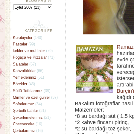
BLOG ARŞİVİ
KATEGORİLER
Kurabiyeler
(140)
Pastalar
(99)
Ramazan
kekler ve muffinler
(79)
hazırla
Poğaça ve Pizzalar
(71)
evde ço
Salatalar
(67)
tarafın
Kahvaltılıklar
(66)
vereceğ
Yemeklerimiz
(51)
İstersen
artırabi
Börekler
(46)
Burçin'
Sütlü Tatlılarımız
(39)
kağıdı 
Mimler ve özel günler
(37)
Bakalım fotoğraflar nasıl
Sofralarımız
(34)
Malzemeler;
Şerbetli tatlılar
(31)
*8 su bardağı süt ( 1,5 k
Şekerlemelerimiz
(21)
*2 kahve fincanı pirinç,
Cheesecake
(16)
*2 su bardağı toz şeker,
Çorbalarımız
(16)