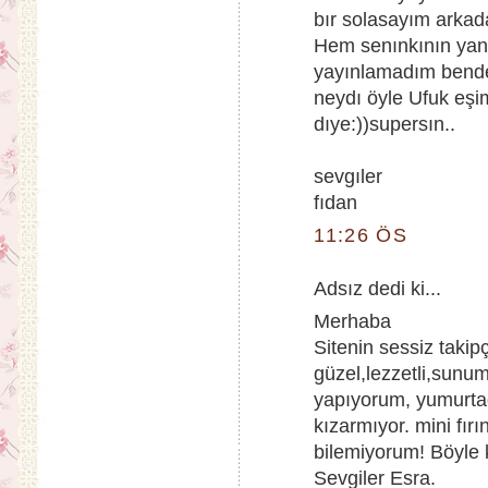
bır solasayım arkad
Hem senınkının yan
yayınlamadım bende
neydı öyle Ufuk eşi
dıye:))supersın..
sevgıler
fıdan
11:26 ÖS
Adsız dedi ki...
Merhaba
Sitenin sessiz takipç
güzel,lezzetli,sunum
yapıyorum, yumurta
kızarmıyor. mini fır
bilemiyorum! Böyle 
Sevgiler Esra.