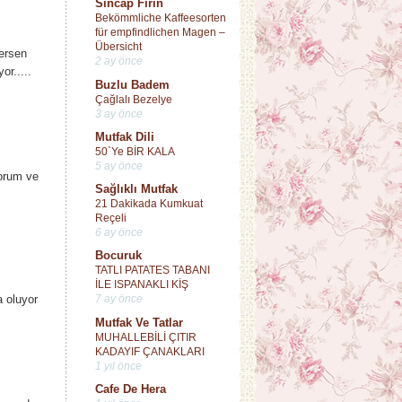
Sincap Fırın
Bekömmliche Kaffeesorten
für empfindlichen Magen –
Übersicht
ersen
2 ay önce
or.....
Buzlu Badem
Çağlalı Bezelye
3 ay önce
Mutfak Dili
50`Ye BİR KALA
5 ay önce
yorum ve
Sağlıklı Mutfak
21 Dakikada Kumkuat
Reçeli
6 ay önce
Bocuruk
TATLI PATATES TABANI
İLE ISPANAKLI KİŞ
7 ay önce
 oluyor
Mutfak Ve Tatlar
MUHALLEBİLİ ÇITIR
KADAYIF ÇANAKLARI
1 yıl önce
Cafe De Hera