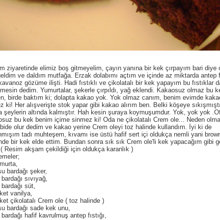
 ziyaretinde elimiz boş gitmeyelim, çayın yanına bir kek çırpayım bari diye 
eldim ve daldım mutfağa. Erzak dolabımı açtım ve içinde az miktarda antep f
kavanoz gözüme ilişti. Hadi fıstıklı ve çikolatalı bir kek yapayım bu fıstıklar 
mesin dedim. Yumurtalar, şekerle çırpıldı, yağ eklendi. Kakaosuz olmaz bu k
n, birde baktım ki; dolapta kakao yok. Yok olmaz canım, benim evimde kaka
z ki! Her alışverişte stok yapar gibi kakao alırım ben. Belki köşeye sıkışmışt
 şeylerin altında kalmıştır. Hah kesin şuraya koymuşumdur. Yok, yok yok .Of
suz bu kek benim içime sinmez ki! Oda ne çikolatalı Crem ole... Neden olma
ibide olur dedim ve kakao yerine Crem oleyi toz halinde kullandım. İyi ki de
nmışım tadı muhteşem, kıvamı ise üstü hafif sert içi oldukça nemli yani brow
de bir kek elde ettim. Bundan sonra sık sık Crem ole'li kek yapacağım gibi ge
( Resim akşam çekildiği için oldukça karanlık )
emeler;
murta,
su bardağı şeker,
 bardağı sıvıyağ,
 bardağı süt,
ket vanilya,
ket çikolatalı Crem ole ( toz halinde )
su bardağı sade kek unu,
 bardağı hafif kavrulmuş antep fıstığı,