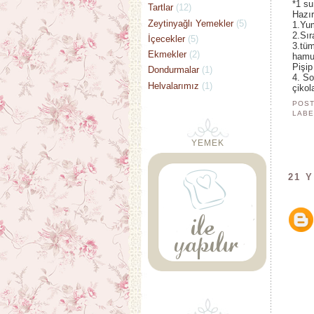
*1 su
Tartlar
(12)
Hazır
Zeytinyağlı Yemekler
(5)
1.Yum
2.Sır
İçecekler
(5)
3.tüm
Ekmekler
(2)
hamur
Pişip
Dondurmalar
(1)
4. So
Helvalarımız
(1)
çikol
POST
LABE
YEMEK
21 