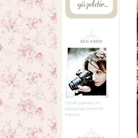
BEN KIMIM
Yemek yapmayı ve
paylaşmayı seven bir
hukukçu..