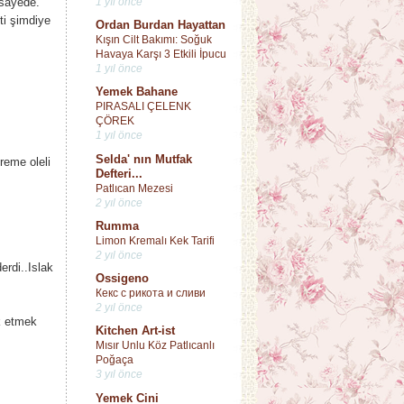
1 yıl önce
 sayede.
ti şimdiye
Ordan Burdan Hayattan
Kışın Cilt Bakımı: Soğuk
Havaya Karşı 3 Etkili İpucu
1 yıl önce
Yemek Bahane
PIRASALI ÇELENK
ÇÖREK
1 yıl önce
Selda' nın Mutfak
reme oleli
Defteri...
Patlıcan Mezesi
2 yıl önce
Rumma
Limon Kremalı Kek Tarifi
2 yıl önce
rdi..Islak
Ossigeno
Кекс с рикота и сливи
2 yıl önce
k etmek
Kitchen Art-ist
Mısır Unlu Köz Patlıcanlı
Poğaça
3 yıl önce
Yemek Cini