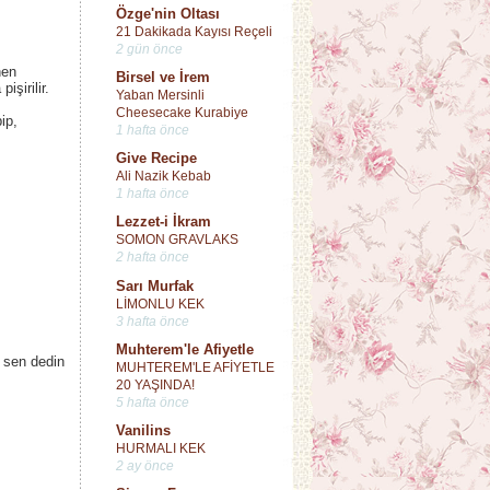
Özge'nin Oltası
21 Dakikada Kayısı Reçeli
2 gün önce
nen
Birsel ve İrem
şirilir.
Yaban Mersinli
Cheesecake Kurabiye
ip,
1 hafta önce
Give Recipe
Ali Nazik Kebab
1 hafta önce
Lezzet-i İkram
SOMON GRAVLAKS
2 hafta önce
Sarı Murfak
LİMONLU KEK
3 hafta önce
Muhterem'le Afiyetle
 sen dedin
MUHTEREM'LE AFİYETLE
20 YAŞINDA!
5 hafta önce
Vanilins
HURMALI KEK
2 ay önce