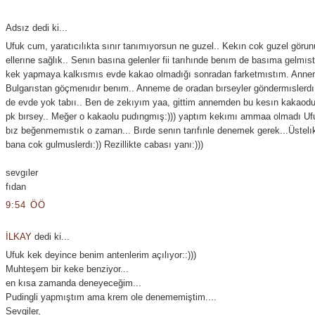
Adsız dedi ki...
Ufuk cum, yaratıcılıkta sınır tanımıyorsun ne guzel.. Kekın cok guzel görun
ellerıne sağlık.. Senın basına gelenler fii tarıhınde benım de basıma gelmıst
kek yapmaya kalkısmıs evde kakao olmadığı sonradan farketmıstım. Anne
Bulgarıstan göçmenıdır benım.. Anneme de oradan bırseyler göndermıslerd
de evde yok tabıı.. Ben de zekıyım yaa, gittim annemden bu kesın kakaodur
pk bırsey.. Meğer o kakaolu pudıngmış:))) yaptım kekımı ammaa olmadı Uf
bız beğenmemıstık o zaman... Bırde senın tarıfınle denemek gerek...Üstelı
bana cok gulmuslerdı:)) Rezillikte cabası yanı:)))
sevgıler
fıdan
9:54 ÖÖ
İLKAY
dedi ki...
Ufuk kek deyince benim antenlerim açılıyor::)))
Muhteşem bir keke benziyor...
en kısa zamanda deneyeceğim...
Pudingli yapmıştım ama krem ole denememiştim....
Sevgiler,