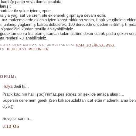
 bardağı parça veya damla çikolata,
lanışı;
urtalar ile şeker iyice çırpılır.
asıyla yağ, süt ve crem ole eklenerek çırpmaya devam edilir.
 toz malzemelerde eklenip iyice karıştırıldıktan sonra, fıstık ve çikolata ekle
, unlanıp yağlanmış kalıba dökülerek, 180 derecede önceden ısıtılmış fırında pi
 pişmediğini kürdan testiile anlayabilirsiniz.
ğuduktan sonra kalıptan çıkarılan kekin üstüne dekor olarak pudra şekeri serp
ata rendesi kullanabilirsiniz.
ED BY UFUK MUTFAKTA
UFUKMUTFAKTA
AT
SALI, EYLÜL 04, 2007
LS:
KEKLER VE MUFFINLER
YORUM:
Hülya
dedi ki...
Pratik kadının hali işte;)Yılmaz,pes etmez bir şekilde amaca ulaşır....
Süpersin denemem gerek;)Sen kakaosuzluktan icat ettin mademki ama ben
diye;))
Sevgiler canım...
8:10 ÖS