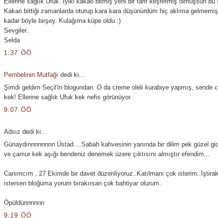
Ellerine sağlık Ufuk. İyiki kakao bitmiş yeni bir tarif keşfetmiş olmuşsun bu
Kakao bittiği zamanlarda oturup kara kara düşünürdüm hiç aklıma gelmemiş
kadar böyle birşey. Kulağıma küpe oldu :)
Sevgiler..
Selda
1:37 ÖÖ
Pembelinin Mutfağı
dedi ki...
Şimdi geldim Seçil'in blogundan. O da creme oleli kurabiye yapmış, sende c
kek! Ellerine sağlık Ufuk kek nefis görünüyor.
9:07 ÖÖ
Adsız dedi ki...
Günaydınnnnnnnn Üstad....Sabah kahvesinin yanında bir dilim pek güzel gide
ve çamur kek aşığı bendeniz denemek üzere çıktısını almıştır efendim...
Canımcım , 27 Ekimde bir davet düzenliyoruz..Katılmanı çok isterim..İştira
istersen bloğuma yorum bırakırsan çok bahtiyar olurum..
Öpüldünnnnnn
9:19 ÖÖ