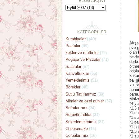
BLOG ARŞİVİ
KATEGORİLER
Kurabiyeler
(140)
Akşam
Pastalar
(99)
eve g
olan 
kekler ve muffinler
(79)
bekle
Poğaça ve Pizzalar
(71)
derke
bitme
Salatalar
(67)
başka
Kahvaltılıklar
(66)
kakao
Yemeklerimiz
(51)
bal g
kulla
Börekler
(46)
nemin
Sütlü Tatlılarımız
(39)
bana.
Malz
Mimler ve özel günler
(37)
*4 yu
Sofralarımız
(34)
*1,5 
*1 su
Şerbetli tatlılar
(31)
*1 su
Şekerlemelerimiz
(21)
*1 pa
*1 pa
Cheesecake
(16)
*2,5 
Çorbalarımız
(16)
*1 su