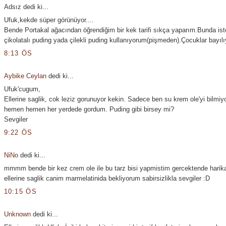
Adsız dedi ki...
Ufuk,kekde süper görünüyor....
Bende Portakal ağacından öğrendiğim bir kek tarifi sıkça yaparım.Bunda ist
çikolatalı puding yada çilekli puding kullanıyorum(pişmeden).Çocuklar bayılıy
8:13 ÖS
Aybike Ceylan
dedi ki...
Ufuk'cugum,
Ellerine saglik, cok leziz gorunuyor kekin. Sadece ben su krem ole'yi bilmi
hemen hemen her yerdede gordum. Puding gibi birsey mi?
Sevgiler
9:22 ÖS
NiNo
dedi ki...
mmmm bende bir kez crem ole ile bu tarz bisi yapmistim gercektende harika
ellerine saglik canim marmelatinida bekliyorum sabirsizlikla sevgiler :D
10:15 ÖS
Unknown
dedi ki...