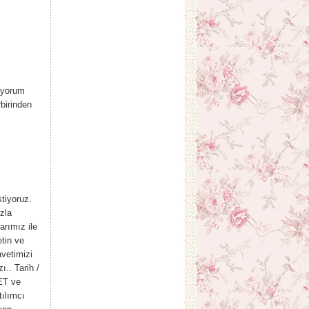
 yorum
birinden
tiyoruz.
zla
arımız ile
tin ve
vetimizi
ı.. Tarih /
ET ve
ılımcı