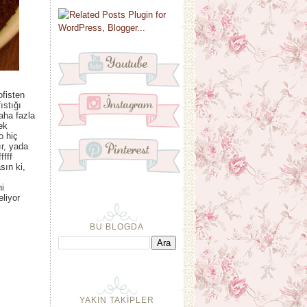
ofisten
ıstığı
daha fazla
ek
o hiç
ır, yada
ffff
sın ki,
ni
liyor
BU BLOGDA
YAKIN TAKİPLER