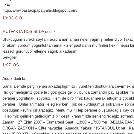
İlkay
http://www.pastacipapatyalar.blogspot.com/
10:06 ÖÖ
MUTFAKTA HOŞ SEDA
dedi ki...
Ufukcuğum sürekli sayfanı açıp aman aman neler yapmış nelerr diyor fakat
bırakamıyordum yoğunluktan ama ikizler pastaların muffinleri kekin hepsi bir
lezzetli görünüyor ellerine sağlık arkadaşım
Sevgiler
1:07 ÖS
Adsız dedi ki...
Sanal alemde perçinlenen arkadaşlığımızı , yürekten dostluklara çevirmek is
Hiç görmediğimiz gözlerle ; göz göze gelip , bunca zamandır paylaştıklarımı
beraber yoğrulmak istiyoruz. Hem de birbirimiz kadar merak ettiğimiz çocukl
beraber ! Onlar animatör ile eğlenirken , biz de kurduğumuz sofranın – sohbe
dostluğun keyfini çıkaracağız. Menü mü ? Hep beraber oluşturacağız çay da
..Hepimiz gelirken getirdiğimiz bir çeşit ikramımızla şenlendireceğiz soframız
Zaman : 27 Ekim 2007 – Cumartesi Saat : 13:00 – 17:00 Yer: 3-ELMA DAV
ORGANİZASYON – Çifte havuzlar ‘ Anadolu Yakası / İSTANBUL Ücret : Kat