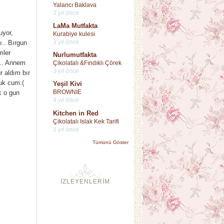
Yalancı Baklava
3 yıl önce
LaMa Mutfakta
uyor,
Kurabiye kulesi
3 yıl önce
ı.. Bırgun
mler
Nurlumutfakta
ı.. Annem
Çikolatalı &Fındıklı Çörek
3 yıl önce
 aldım bır
uk cum:(
Yeşil Kivi
BROWNIE
k o gun
4 yıl önce
Kitchen in Red
Çikolatalı Islak Kek Tarifi
5 yıl önce
Tümünü Göster
İZLEYENLERİM