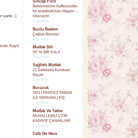
Sincap Fırın
Bekömmliche Kaffeesorten
für empfindlichen Magen –
r sanki :)
Übersicht
2 ay önce
Buzlu Badem
Çağlalı Bezelye
3 ay önce
ceki Kayıt
Mutfak Dili
50`Ye BİR KALA
5 ay önce
Sağlıklı Mutfak
21 Dakikada Kumkuat
Reçeli
6 ay önce
Bocuruk
TATLI PATATES TABANI
İLE ISPANAKLI KİŞ
7 ay önce
Mutfak Ve Tatlar
MUHALLEBİLİ ÇITIR
KADAYIF ÇANAKLARI
1 yıl önce
Cafe De Hera