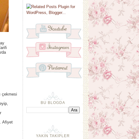
lay
rifi
arda
nı çekmesi
BU BLOGDA
eyip,
r
. Afiyet
YAKIN TAKİPLER