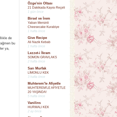
Özge'nin Oltası
21 Dakikada Kayısı Reçeli
1 gün önce
Birsel ve İrem
Yaban Mersinli
Cheesecake Kurabiye
1 hafta önce
Give Recipe
lıkle de
Ali Nazik Kebab
 rağmen bu
1 hafta önce
ler ya,
Lezzet-i İkram
SOMON GRAVLAKS
2 hafta önce
Sarı Murfak
LİMONLU KEK
3 hafta önce
Muhterem'le Afiyetle
MUHTEREM'LE AFİYETLE
20 YAŞINDA!
5 hafta önce
Vanilins
HURMALI KEK
2 ay önce