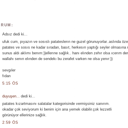
ORUM:
Adsız dedi ki...
ufuk cum, pıyazın ve sosıslı patateslerın ne guzel görunuyorlar..aslında özel
patates ve sosıs ne kadar sıradan, basıt, herkesın yaptığı seyler olmasına
sunus aldı aklımı benım:))ellerıne sağlık.. hanı elınden zehır olsa ıcerım der
wallahı senın elınden de sendekı bu zerafet varken ne olsa yenır:))
sevgıler
fıdan
5:15 ÖS
duyuşen...
dedi ki...
patates kızartmasını salatalar kategorisinde vermişsiniz sanırım.
okadar çok seviyorum ki benim için ana yemek olabilir.çok lezzetli
görünüyor ellerinize sağlık.
2:59 ÖS