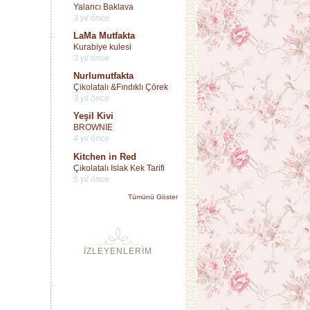
Yalancı Baklava
3 yıl önce
LaMa Mutfakta
Kurabiye kulesi
3 yıl önce
Nurlumutfakta
Çikolatalı &Fındıklı Çörek
3 yıl önce
Yeşil Kivi
BROWNIE
4 yıl önce
Kitchen in Red
Çikolatalı Islak Kek Tarifi
5 yıl önce
Tümünü Göster
İZLEYENLERİM