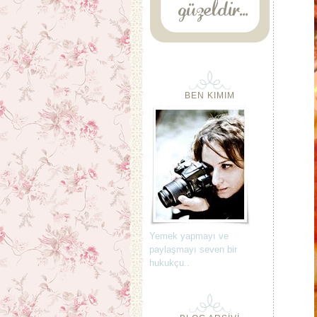
BEN KIMIM
Yemek yapmayı ve
paylaşmayı seven bir
hukukçu..