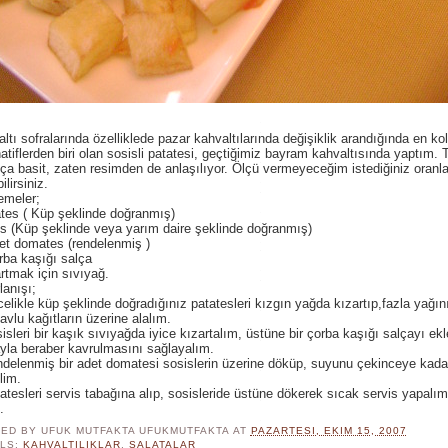
ltı sofralarında özelliklede pazar kahvaltılarında değişiklik arandığında en ko
natiflerden biri olan sosisli patatesi, geçtiğimiz bayram kahvaltısında yaptım. Ta
ça basit, zaten resimden de anlaşılıyor. Ölçü vermeyeceğim istediğiniz oranl
ilirsiniz.
emeler;
tes ( Küp şeklinde doğranmış)
s (Küp şeklinde veya yarım daire şeklinde doğranmış)
et domates (rendelenmiş )
rba kaşığı salça
rtmak için sıvıyağ.
lanışı;
elikle küp şeklinde doğradığınız patatesleri kızgın yağda kızartıp,fazla yağı
havlu kağıtların üzerine alalım.
isleri bir kaşık sıvıyağda iyice kızartalım, üstüne bir çorba kaşığı salçayı ekl
yla beraber kavrulmasını sağlayalım.
delenmiş bir adet domatesi sosislerin üzerine döküp, suyunu çekinceye kada
elim.
atesleri servis tabağına alıp, sosisleride üstüne dökerek sıcak servis yapalım
.
ED BY UFUK MUTFAKTA
UFUKMUTFAKTA
AT
PAZARTESI, EKIM 15, 2007
LS:
KAHVALTILIKLAR
,
SALATALAR