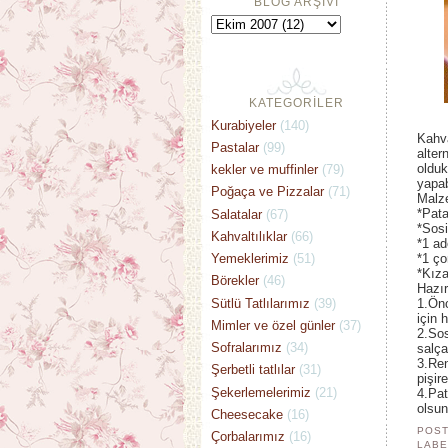
BLOG ARŞİVİ
KATEGORİLER
Kurabiyeler
(140)
Kahva
Pastalar
(99)
alter
olduk
kekler ve muffinler
(79)
yapab
Poğaça ve Pizzalar
(71)
Malz
*Pata
Salatalar
(67)
*Sosi
Kahvaltılıklar
(66)
*1 ad
Yemeklerimiz
(51)
*1 ço
*Kıza
Börekler
(46)
Hazır
Sütlü Tatlılarımız
(39)
1.Önc
için 
Mimler ve özel günler
(37)
2.Sos
Sofralarımız
(34)
salça
3.Ren
Şerbetli tatlılar
(31)
pişir
Şekerlemelerimiz
(21)
4.Pat
olsun
Cheesecake
(16)
POST
Çorbalarımız
(16)
LABE