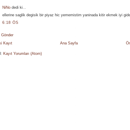
NiNo
dedi ki...
ellerine saglik degisik bir piyaz hic yememistim yaninada kitir ekmek iyi gide
6:18 ÖS
 Gönder
i Kayıt
Ana Sayfa
Ön
l:
Kayıt Yorumları (Atom)