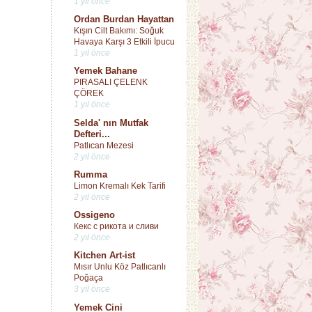
1 yıl önce
Ordan Burdan Hayattan
Kışın Cilt Bakımı: Soğuk
Havaya Karşı 3 Etkili İpucu
1 yıl önce
Yemek Bahane
PIRASALI ÇELENK
ÇÖREK
1 yıl önce
Selda' nın Mutfak
Defteri...
Patlıcan Mezesi
2 yıl önce
Rumma
Limon Kremalı Kek Tarifi
2 yıl önce
Ossigeno
Кекс с рикота и сливи
2 yıl önce
Kitchen Art-ist
Mısır Unlu Köz Patlıcanlı
Poğaça
3 yıl önce
Yemek Cini