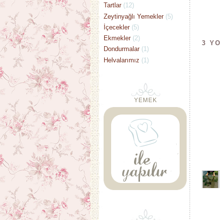
Tartlar
(12)
Zeytinyağlı Yemekler
(5)
İçecekler
(5)
Ekmekler
(2)
3 Y
Dondurmalar
(1)
Helvalarımız
(1)
YEMEK