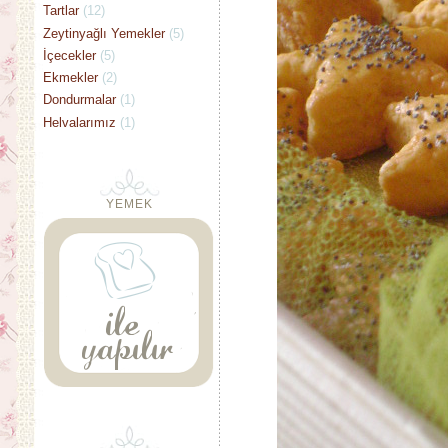
Tartlar
(12)
Zeytinyağlı Yemekler
(5)
İçecekler
(5)
Ekmekler
(2)
Dondurmalar
(1)
Helvalarımız
(1)
YEMEK