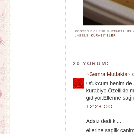
POSTED BY UFUK MUTFAKTA
UFU
LABELS:
KURABIYELER
20 YORUM:
~Semra Mutfakta~
d
Ufuk'cum benim de s
kurabiye.Özellikle 
gidiyor.Ellerine sağ
12:28 ÖÖ
Adsız dedi ki...
ellerine saglik cani