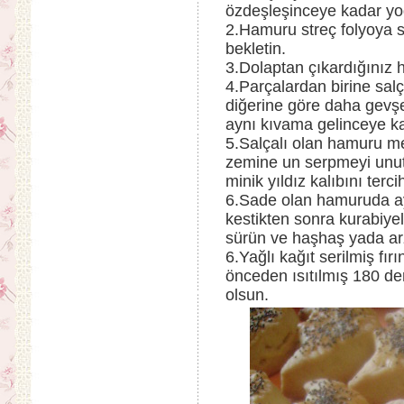
özdeşleşinceye kadar yo
2.Hamuru streç folyoya 
bekletin.
3.Dolaptan çıkardığınız h
4.Parçalardan birine salç
diğerine göre daha gevşe
aynı kıvama gelinceye ka
5.Salçalı olan hamuru me
zemine un serpmeyi unutm
minik yıldız kalıbını terci
6.Sade olan hamuruda ayn
kestikten sonra kurabiyel
sürün ve haşhaş yada arzu
6.Yağlı kağıt serilmiş fır
önceden ısıtılmış 180 der
olsun.