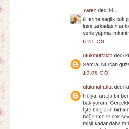
Yaren
dedi ki...
Ellerine saglik cok
insal.arkadasin anka
veris yapma imkanim
6:41 ÖS
ufukmutfakta
dedi ki
Semra, Nurcan güzel 
10:08 ÖÖ
ufukmutfakta
dedi ki
Hülya, arada bir ben
bakıyorum. Gerçekte
İşte blogların birbir
beğenmene çok sevin
misli kadar daha ta