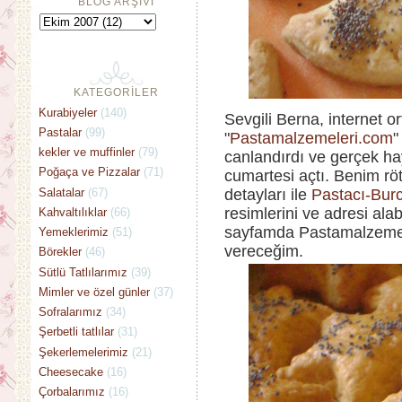
BLOG ARŞİVİ
KATEGORİLER
Kurabiyeler
(140)
Sevgili Berna, internet 
Pastalar
(99)
"
Pastamalzemeleri.com
"
kekler ve muffinler
(79)
canlandırdı ve gerçek ha
Poğaça ve Pizzalar
(71)
cumartesi açtı. Benim röt
Salatalar
(67)
detayları ile
Pastacı-Bur
resimlerini ve adresi ala
Kahvaltılıklar
(66)
sayfamda Pastamalzemeleri
Yemeklerimiz
(51)
vereceğim.
Börekler
(46)
Sütlü Tatlılarımız
(39)
Mimler ve özel günler
(37)
Sofralarımız
(34)
Şerbetli tatlılar
(31)
Şekerlemelerimiz
(21)
Cheesecake
(16)
Çorbalarımız
(16)