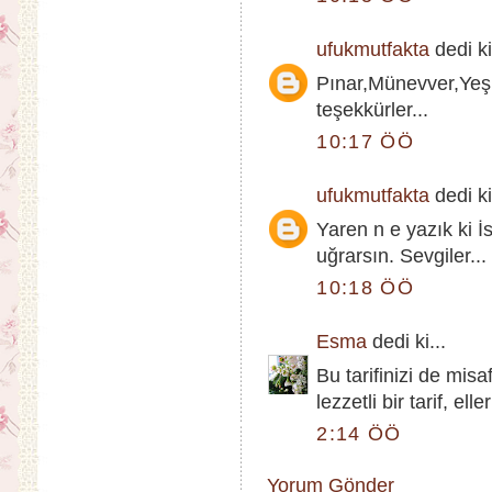
ufukmutfakta
dedi ki
Pınar,Münevver,Yeşi
teşekkürler...
10:17 ÖÖ
ufukmutfakta
dedi ki
Yaren n e yazık ki İs
uğrarsın. Sevgiler...
10:18 ÖÖ
Esma
dedi ki...
Bu tarifinizi de misa
lezzetli bir tarif, elle
2:14 ÖÖ
Yorum Gönder