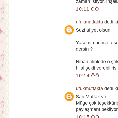
zaman istiyor. İnşall
10:11 ÖÖ
ufukmutfakta
dedi ki
Suzi afiyet olsun.
Yasemin bence o se
dersin ?
Nihan elinlede o şek
hilal şekli verebiliris
10:14 ÖÖ
ufukmutfakta
dedi ki
Sari Mutfak ve
Müge çok teşekkürle
paylaşmanı bekliyo
10:15 ÖÖ