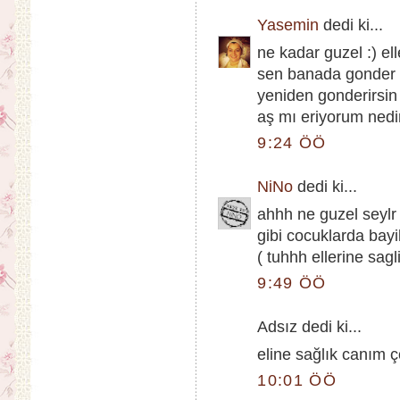
Yasemin
dedi ki...
ne kadar guzel :) el
sen banada gonder b
yeniden gonderirsin
aş mı eriyorum nedi
9:24 ÖÖ
NiNo
dedi ki...
ahhh ne guzel seyl
gibi cocuklarda bayi
( tuhhh ellerine sagl
9:49 ÖÖ
Adsız dedi ki...
eline sağlık canım ç
10:01 ÖÖ