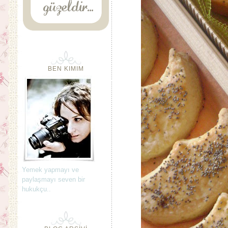
BEN KIMIM
Yemek yapmayı ve
paylaşmayı seven bir
hukukçu..