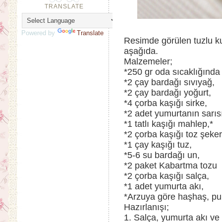
TRANSLATE
Powered by
Translate
Resimde görülen tuzlu kura
aşağıda.
Malzemeler;
*250 gr oda sıcaklığında
*2 çay bardağı sıvıyağ,
*2 çay bardağı yoğurt,
*4 çorba kaşığı sirke,
*2 adet yumurtanın sarıs
*1 tatlı kaşığı mahlep,*
*2 çorba kaşığı toz şeker
*1 çay kaşığı tuz,
*5-6 su bardağı un,
*2 paket Kabartma tozu
*2 çorba kaşığı salça,
*1 adet yumurta akı,
*Arzuya göre haşhaş, pu
Hazırlanışı;
1. Salça, yumurta akı ve