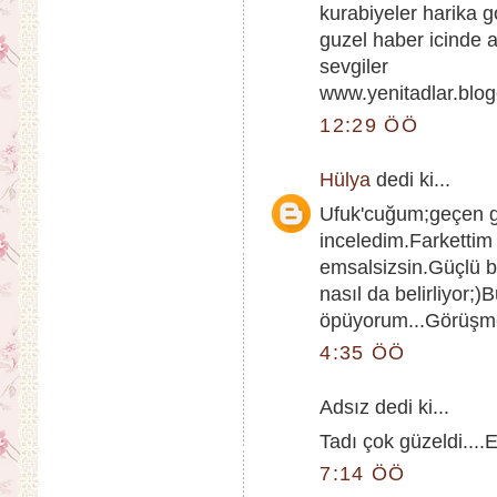
kurabiyeler harika 
guzel haber icinde a
sevgiler
www.yenitadlar.blo
12:29 ÖÖ
Hülya
dedi ki...
Ufuk'cuğum;geçen gü
inceledim.Farkettim
emsalsizsin.Güçlü b
nasıl da belirliyor;
öpüyorum...Görüşme
4:35 ÖÖ
Adsız dedi ki...
Tadı çok güzeldi....E
7:14 ÖÖ