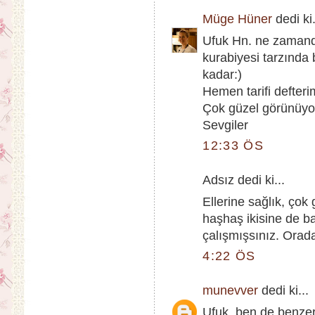
Müge Hüner
dedi ki.
Ufuk Hn. ne zamandı
kurabiyesi tarzında b
kadar:)
Hemen tarifi defter
Çok güzel görünüyo
Sevgiler
12:33 ÖS
Adsız dedi ki...
Ellerine sağlık, çok
haşhaş ikisine de bay
çalışmışsınız. Orada
4:22 ÖS
munevver
dedi ki...
Ufuk, ben de benzer