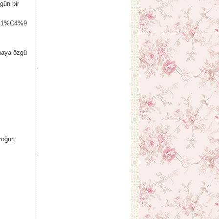
gün bir
4%B1%C4%9
emaya özgü
yoğurt