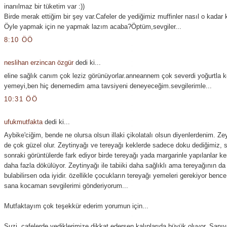
inanılmaz bir tüketim var :))
Birde merak ettiğim bir şey var.Cafeler de yediğimiz muffinler nasıl o kadar 
Öyle yapmak için ne yapmak lazım acaba?Öptüm,sevgiler...
8:10 ÖÖ
neslihan erzincan özgür
dedi ki...
eline sağlık canım çok leziz görünüyorlar.anneannem çok severdi yoğurtla 
yemeyi,ben hiç denemedim ama tavsiyeni deneyeceğim.sevgilerimle...
10:31 ÖÖ
ufukmutfakta
dedi ki...
Aybike'ciğim, bende ne olursa olsun illaki çikolatalı olsun diyenlerdenim. Zey
de çok güzel olur. Zeytinyağı ve tereyağı keklerde sadece doku dediğimiz,
sonraki görüntülerde fark ediyor birde tereyağı yada margarinle yapılanlar kes
daha fazla dökülüyor. Zeytinyağı ile tabiiki daha sağlıklı ama tereyağının da 
bulabilirsen oda iyidir. özellikle çocukların tereyağı yemeleri gerekiyor benc
sana kocaman sevgilerimi gönderiyorum...
Mutfaktayım çok teşekkür ederim yorumun için...
Suzi, cafelerde yediklerimize dikkat edersen kalıplarıda büyük oluyor. Sanı