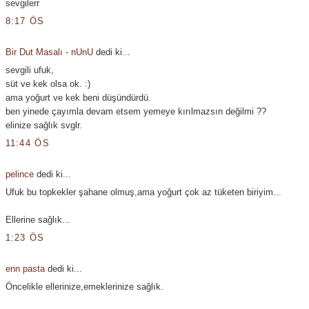
sevgilerr
8:17 ÖS
Bir Dut Masalı - nUnU
dedi ki...
sevgili ufuk,
süt ve kek olsa ok. :)
ama yoğurt ve kek beni düşündürdü.
ben yinede çayımla devam etsem yemeye kırılmazsın değilmi ??
elinize sağlık svglr.
11:44 ÖS
pelince
dedi ki...
Ufuk bu topkekler şahane olmuş,ama yoğurt çok az tüketen biriyim...
Ellerine sağlık...
1:23 ÖS
enn pasta
dedi ki...
Öncelikle ellerinize,emeklerinize sağlık.