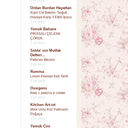
1 yıl önce
Ordan Burdan Hayattan
Kışın Cilt Bakımı: Soğuk
Havaya Karşı 3 Etkili İpucu
1 yıl önce
Yemek Bahane
PIRASALI ÇELENK
ÇÖREK
1 yıl önce
Selda' nın Mutfak
Defteri...
Patlıcan Mezesi
2 yıl önce
Rumma
Limon Kremalı Kek Tarifi
2 yıl önce
Ossigeno
Кекс с рикота и сливи
2 yıl önce
Kitchen Art-ist
Mısır Unlu Köz Patlıcanlı
Poğaça
3 yıl önce
Yemek Cini