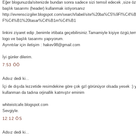
Eğer blogunuzda/sitenizde bundan sonra sadece sizi temsil edecek ,size öz
başlık tasarımı (header) kullanmak istiyorsanız
http://evrenscizgiler.blogspot.com/search/label/site%20ba%C5%9Fl%C
F%C4%B1%20tasar%C4%B1m%C4%B1
linkini ziyaret edip ,benimle irtibata geçebilirsiniz.Tamamiyle kişiye özgü,t
logo ve başlık tasarımı yapıyorum.
Ayrıntılar için iletişim : hakev98@gmail.com
İyi günler dilerim.
7:53 ÖÖ
Adsız dedi ki...
İçi de dışıda lezzetide resimdekine göre çok gzl görünüyor olsada yesek :) 
kullanman da tadına orjinallik katmıştır eminim
whiteistcafe.blogspot.com
Sevgiyle.
12:12 ÖS
Adsız dedi ki...