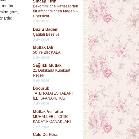
Sincap Fırın
ı muffin
Bekömmliche Kaffeesorten
für empfindlichen Magen –
ırakmıştım,
Übersicht
lardır.
2 ay önce
Buzlu Badem
Çağlalı Bezelye
3 ay önce
Mutfak Dili
50`Ye BİR KALA
5 ay önce
Sağlıklı Mutfak
21 Dakikada Kumkuat
Reçeli
6 ay önce
Bocuruk
TATLI PATATES TABANI
İLE ISPANAKLI KİŞ
7 ay önce
Mutfak Ve Tatlar
MUHALLEBİLİ ÇITIR
KADAYIF ÇANAKLARI
1 yıl önce
Cafe De Hera