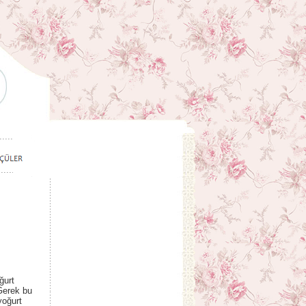
ğurt
Gerek bu
yoğurt