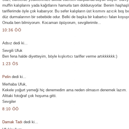
muffin kalıplarını yada kağıtlarını hamurla tam dolduruyorlar. Benim haşhaşl
tariflerimde öyle çok kabarıyor. Bu sefer kalıpların üst kısmını azıcık boş b
düz durmalarının bir sebebide odur. Belki de başka bir kabartıcı falan koyuyor
Onuda ben bilmiyorum. Kocaman öpüyorum, sevgilerimle...
10:36 ÖÖ
Adsız dedi ki...
Sevgili Ufuk
Ben fena halde diyetteyim, böyle kışkırtıcı tarifler verme artıkkkkkk:)
1:23 ÖS
Pelin
dedi ki...
Merhaba Ufuk,
Kekele yoğurt yemeği hiç denemedim ama neden olmasın denemek lazım.
Alttaki fotoğraf çok hoşuma gitti.
Sevgiler
8:10 ÖÖ
Damak Tadı
dedi ki...