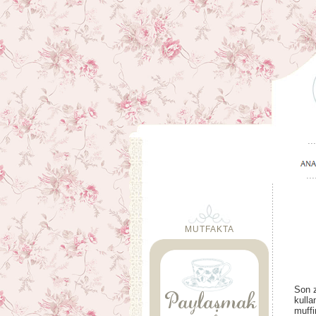
MUTFAKTA
Son z
kulla
muffi