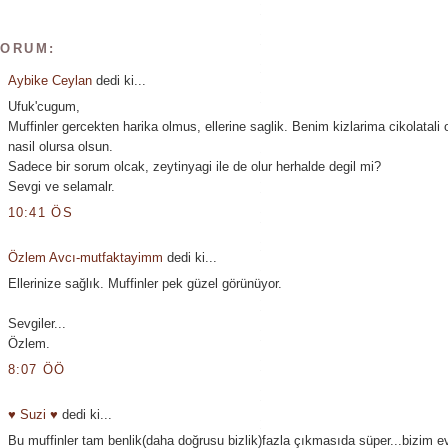
YORUM:
Aybike Ceylan
dedi ki...
Ufuk'cugum,
Muffinler gercekten harika olmus, ellerine saglik. Benim kizlarima cikolatali 
nasil olursa olsun.
Sadece bir sorum olcak, zeytinyagi ile de olur herhalde degil mi?
Sevgi ve selamalr.
10:41 ÖS
Özlem Avcı-mutfaktayimm
dedi ki...
Ellerinize sağlık. Muffinler pek güzel görünüyor.
Sevgiler...
Özlem.
8:07 ÖÖ
♥ Suzi ♥
dedi ki...
Bu muffinler tam benlik(daha doğrusu bizlik)fazla çıkmasıda süper...bizim e