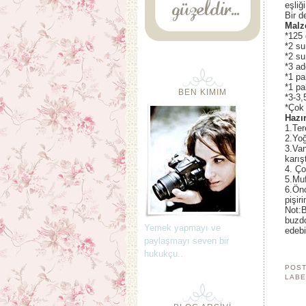
eşliğ
Bir d
Malz
*125 
*2 su
*2 su
*3 ad
*1 pa
*1 pa
BEN KIMIM
*3-3,
*Çok 
Hazır
1.Ter
2.Yoğ
3.Van
karışt
4. Ço
5.Muf
6.Önc
pişiri
Not:B
buzdo
Yemek yapmayı ve
edebi
paylaşmayı seven bir
hukukçu..
POST
LABE