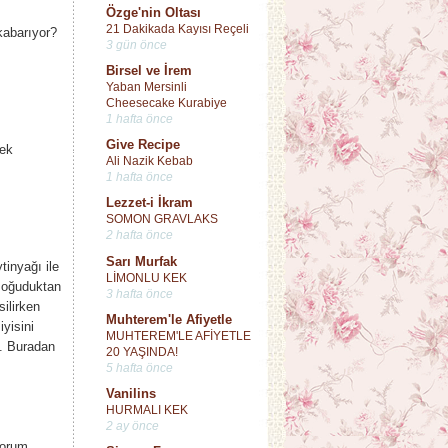
Özge'nin Oltası
21 Dakikada Kayısı Reçeli
kabarıyor?
3 gün önce
Birsel ve İrem
Yaban Mersinli
Cheesecake Kurabiye
1 hafta önce
Give Recipe
kek
Ali Nazik Kebab
1 hafta önce
Lezzet-i İkram
SOMON GRAVLAKS
2 hafta önce
Sarı Murfak
tinyağı ile
LİMONLU KEK
 soğuduktan
3 hafta önce
ilirken
Muhterem'le Afiyetle
iyisini
MUHTEREM'LE AFİYETLE
e. Buradan
20 YAŞINDA!
5 hafta önce
Vanilins
HURMALI KEK
2 ay önce
yorum