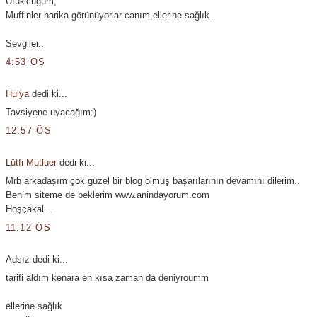
Ufuk'cuğum,
Muffinler harika görünüyorlar canım,ellerine sağlık..
Sevgiler..
4:53 ÖS
Hülya
dedi ki...
Tavsiyene uyacağım:)
12:57 ÖS
Lütfi Mutluer
dedi ki...
Mrb arkadaşım çok güzel bir blog olmuş başarılarının devamını dilerim..
Benim siteme de beklerim www.anindayorum.com
Hoşçakal...
11:12 ÖS
Adsız dedi ki...
tarifi aldım kenara en kısa zaman da deniyroumm
ellerine sağlık