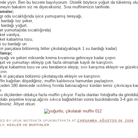
inde yiyin. Ben bu lezzete bayılıyorum. Üstelik böylece yoğurt da tüketmiş ol
eneyin bakalım siz ne diyeceksiniz. Sıra muffinimizin tarifinde.
emeler;
gr oda sıcaklığında iyice yumuşamış tereyağı,
 bardağı toz şeker,
 bardağı yoğurt,
et yumurta(oda sıcaklığında)
ket vanilya,
ket kabartma tozu,
5 su bardağı un
iri parçalara bölünmüş bitter çikolata(yaklaşık 1 su bardağı kadar)
lanışı;
eyağı ve şekeri mikserde krema kıvamına gelinceye kadar çırpın.
urt ve yumurtayı ekleyip çok fazla olmamak kaydı ile karıştırın.
ilyai kabartma tozu ve unu beraberce eleyip, sıvı karışıma ekleyin ve güzelc
ırın.
k iri parçalara bölünmü çikolatayıda ekleyin ve karıştırın.
fin kağıtları döşediğiniz, muffin kalıbınıza hamurdan paylaştırın.
eden 180 derecede ısıtılmış fırında batıracağınız kürdan temiz çıkıncaya ka
n.
u ölçülerden oldukça fazla muffin çıkıyor. Fazla olanları fotoğrafta da görüldü
labı poşetine koyup,ağzını sıkıca bağladıktan sonra buzdolabında 3-4 gün 
lirsiniz. Afiyet olsun.
ED BY UFUK MUTFAKTA
UFUKMUTFAKTA
AT
ÇARŞAMBA, AĞUSTOS 06, 2008
LS:
KEKLER VE MUFFINLER