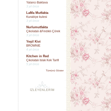
Yalancı Baklava
3 yıl önce
LaMa Mutfakta
Kurabiye kulesi
3 yıl önce
Nurlumutfakta
Çikolatalı &Fındıklı Çörek
3 yıl önce
Yeşil Kivi
BROWNIE
4 yıl önce
Kitchen in Red
Çikolatalı Islak Kek Tarifi
5 yıl önce
Tümünü Göster
İZLEYENLERİM