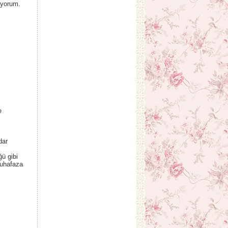
uyorum.
e
dar
ğü gibi
muhafaza