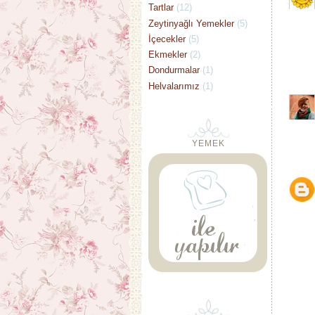
Tartlar
(12)
Zeytinyağlı Yemekler
(5)
İçecekler
(5)
Ekmekler
(2)
Dondurmalar
(1)
Helvalarımız
(1)
YEMEK