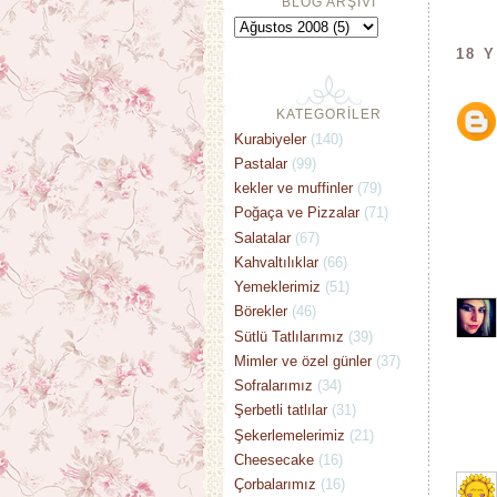
BLOG ARŞİVİ
18 
KATEGORİLER
Kurabiyeler
(140)
Pastalar
(99)
kekler ve muffinler
(79)
Poğaça ve Pizzalar
(71)
Salatalar
(67)
Kahvaltılıklar
(66)
Yemeklerimiz
(51)
Börekler
(46)
Sütlü Tatlılarımız
(39)
Mimler ve özel günler
(37)
Sofralarımız
(34)
Şerbetli tatlılar
(31)
Şekerlemelerimiz
(21)
Cheesecake
(16)
Çorbalarımız
(16)