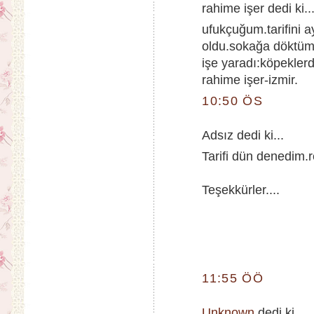
rahime işer dedi ki..
ufukçuğum.tarifini
oldu.sokağa döktüm.k
işe yaradı:köpekler
rahime işer-izmir.
10:50 ÖS
Adsız dedi ki...
Tarifi dün denedim.r
Teşekkürler....
11:55 ÖÖ
Unknown
dedi ki...