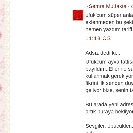
~Semra Mutfakta~
d
ufuk'cum süper anla
eklenmeden bu şekil
hemen yazdım tarifi.
11:18 ÖS
Adsız dedi ki...
Ufukcum ayva tatlıs
bayıldım..Ellerine s
kullanmak gerekiyo
fikrini ilk senden d
geliyor bize, senin 
Bu arada yeni adres
artık buraya bekliyo
Sevgiler, öpücükler.