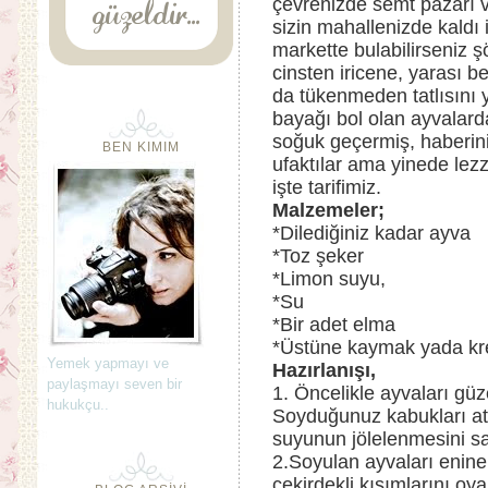
çevrenizde semt pazarı 
sizin mahallenizde kaldı 
markette bulabilirseniz ş
cinsten iricene, yarası b
da tükenmeden tatlısını y
bayağı bol olan ayvalard
soğuk geçermiş, haberini
BEN KIMIM
ufaktılar ama yinede lezzet
işte tarifimiz.
Malzemeler;
*Dilediğiniz kadar ayva
*Toz şeker
*Limon suyu,
*Su
*Bir adet elma
*Üstüne kaymak yada kr
Yemek yapmayı ve
Hazırlanışı,
paylaşmayı seven bir
1. Öncelikle ayvaları güz
hukukçu..
Soyduğunuz kabukları atm
suyunun jölelenmesini sağ
2.Soyulan ayvaları enine i
çekirdekli kısımlarını oya