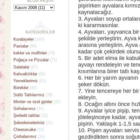
BLOG ARŞİVİ
pişirirken ayvalara kırmı
kaynatacağız.
3. Ayvaları soyup ortalar
ki kararmasınlar.
4. Ayvaları, yayvanca bir
KATEGORİLER
şekilde yerleştirin. Ayva
Kurabiyeler
(140)
arasına yerleştirin. Ayva 
Pastalar
(99)
kadar çok çekirdek olursa
kekler ve muffinler
(79)
5. Bir adet elma ile kabu
Poğaça ve Pizzalar
(71)
ayvayı rendeleyin ve ten
Salatalar
(67)
kısımlarına birer tatlı kaş
Kahvaltılıklar
(66)
6. Her bir yarım ayvanın
Yemeklerimiz
(51)
şeker dökün.
Börekler
(46)
7. Yine tencereye her bir
Sütlü Tatlılarımız
(39)
ekleyin.
Mimler ve özel günler
(37)
8. Ocağın altını önce hı
Sofralarımız
(34)
9. Ayvalar iyice pişip, t
Şerbetli tatlılar
(31)
jöleleşinceye kadar, ayva
Şekerlemelerimiz
(21)
pişirin. Yaklaşık 1-1,5 sa
Cheesecake
(16)
10. Pişen ayvaları servis
gezdirdikten sonra soğut
Çorbalarımız
(16)