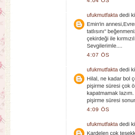
4:04 ÖS
ufukmutfakta
dedi ki
Emin'in annesi,Evre
tatlısını" beğenmen
çekirdeği ile kırmız
Sevgilerimle....
4:07 ÖS
ufukmutfakta
dedi ki
Hilal, ne kadar bol 
pişirme süresi çok 
kapatmamak lazım. 1
pişirme süresi sonun
4:09 ÖS
ufukmutfakta
dedi ki
Kardelen çok teşekk