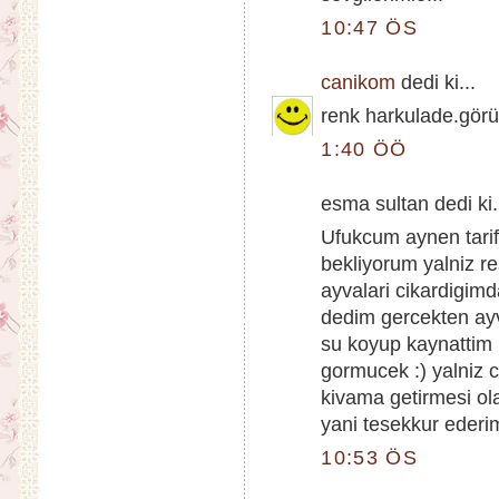
10:47 ÖS
canikom
dedi ki...
renk harkulade.görünt
1:40 ÖÖ
esma sultan dedi ki.
Ufukcum aynen tari
bekliyorum yalniz re
ayvalari cikardigimd
dedim gercekten ayv
su koyup kaynattim 
gormucek :) yalniz c
kivama getirmesi ol
yani tesekkur ederim 
10:53 ÖS