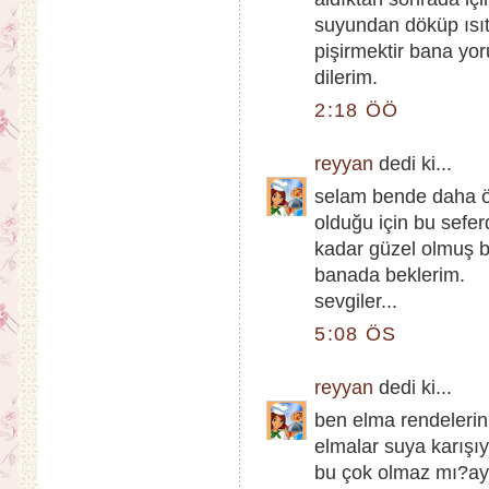
suyundan döküp ısıtı
pişirmektir bana yoru
dilerim.
2:18 ÖÖ
reyyan
dedi ki...
selam bende daha ö
olduğu için bu sefe
kadar güzel olmuş be
banada beklerim.
sevgiler...
5:08 ÖS
reyyan
dedi ki...
ben elma rendelerin
elmalar suya karışıy
bu çok olmaz mı?ay