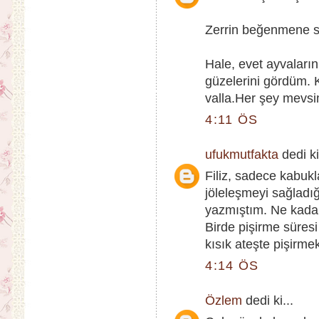
Zerrin beğenmene s
Hale, evet ayvaları
güzelerini gördüm.
valla.Her şey mevsi
4:11 ÖS
ufukmutfakta
dedi ki
Filiz, sadece kabukl
jöleleşmeyi sağladığı
yazmıştım. Ne kadar
Birde pişirme süres
kısık ateşte pişirmek
4:14 ÖS
Özlem
dedi ki...