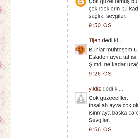
Çok güzel olmuş bu
çekirdeklerin bu kad
sağlık, sevgiler.
9:50 ÖS
Tijen
dedi ki...
Bunlar muhteşem U
Eskiden ayva tatlısı
Şimdi ne kadar uzağ
9:26 ÖS
yildiz
dedi ki...
Cok güzeeelller.
Insallah ayva cok o
isinmaya baska car
Sevgiler.
9:56 ÖS