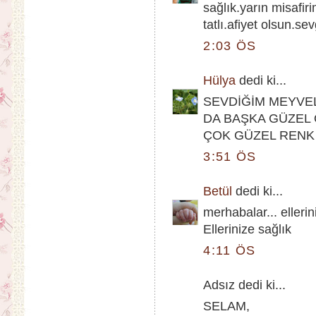
sağlık.yarın misafi
tatlı.afiyet olsun.sev
2:03 ÖS
Hülya
dedi ki...
SEVDİĞİM MEYVEL
DA BAŞKA GÜZEL 
ÇOK GÜZEL RENK
3:51 ÖS
Betül
dedi ki...
merhabalar... eller
Ellerinize sağlık
4:11 ÖS
Adsız dedi ki...
SELAM,