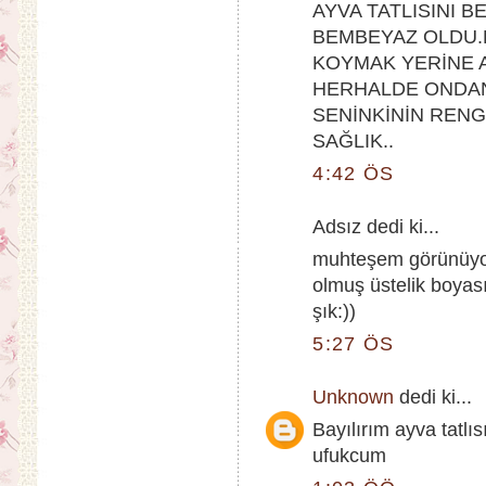
AYVA TATLISINI 
BEMBEYAZ OLDU.
KOYMAK YERİNE A
HERHALDE ONDAN
SENİNKİNİN REN
SAĞLIK..
4:42 ÖS
Adsız dedi ki...
muhteşem görünüyorl
olmuş üstelik boyas
şık:))
5:27 ÖS
Unknown
dedi ki...
Bayılırım ayva tatlıs
ufukcum