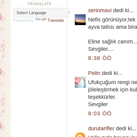
TRANSLATE
serinmavi
dedi ki...
Nefis görünüyor,te
Powered by
Translate
ayva tatlısı ama bir
Eline sağlık canım...
Sevgiler....
8:38 ÖÖ
Pelin
dedi ki...
Ufukçuğum rengi ne
jöleleştirmek için k
teşekkürler.
Sevgiler
9:03 ÖÖ
durutarifler
dedi ki...