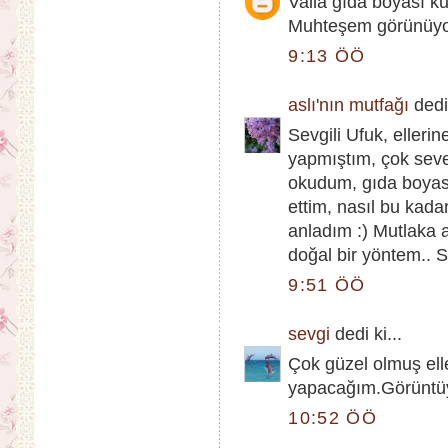
Valla gıda boyası ku
Muhteşem görünüyor.
9:13 ÖÖ
aslı'nın mutfağı
dedi 
Sevgili Ufuk, elleri
yapmıştım, çok sever
okudum, gıda boyas
ettim, nasıl bu kada
anladım :) Mutlaka 
doğal bir yöntem.. S
9:51 ÖÖ
sevgi
dedi ki...
Çok güzel olmuş ell
yapacağım.Görüntüy
10:52 ÖÖ