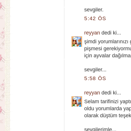
sevgiler.
5:42 ÖS
reyyan
dedi ki...
şimdi yorumlarınızı
pişmesi gerekiyormuş
için ayvalar dağılm
sevgiler...
5:58 ÖS
reyyan
dedi ki...
Selam tarifinizi yap
oldu yorumlarda yap
olarak düştüm teşek
sevgilerimle...