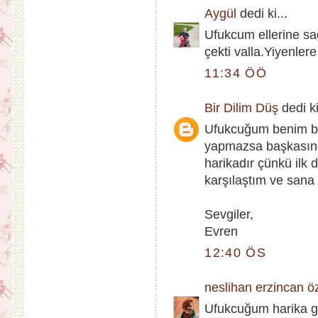
Aygül
dedi ki...
Ufukcum ellerine sa
çekti valla.Yiyenlere
11:34 ÖÖ
Bir Dilim Düş
dedi ki
Ufukcuğum benim bir
yapmazsa başkasın
harikadır çünkü ilk 
karşılaştım ve sa
Sevgiler,
Evren
12:40 ÖS
neslihan erzincan ö
Ufukcuğum harika gö