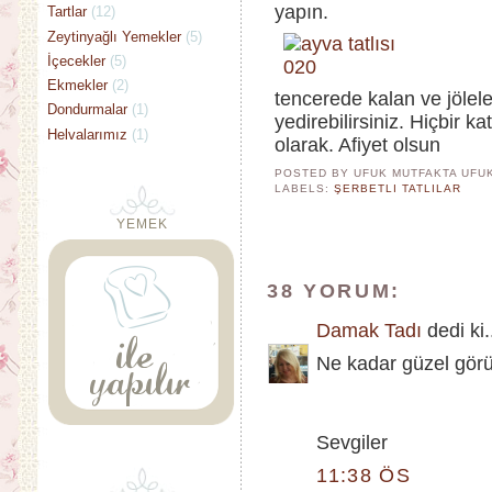
yapın.
Tartlar
(12)
Zeytinyağlı Yemekler
(5)
İçecekler
(5)
Ekmekler
(2)
tencerede kalan ve jölel
Dondurmalar
(1)
yedirebilirsiniz. Hiçbir 
Helvalarımız
(1)
olarak. Afiyet olsun
POSTED BY UFUK MUTFAKTA
UFU
LABELS:
ŞERBETLI TATLILAR
YEMEK
38 YORUM:
Damak Tadı
dedi ki.
Ne kadar güzel görü
Sevgiler
11:38 ÖS