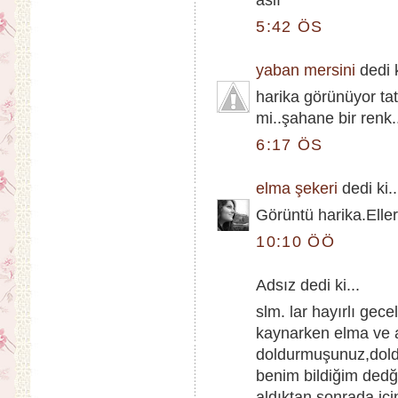
aslı
5:42 ÖS
yaban mersini
dedi k
harika görünüyor tat
mi..şahane bir renk.
6:17 ÖS
elma şekeri
dedi ki..
Görüntü harika.Eller
10:10 ÖÖ
Adsız dedi ki...
slm. lar hayırlı gece
kaynarken elma ve a
doldurmuşunuz,dol
benim bildiğim dedği
aldıktan sonrada iç