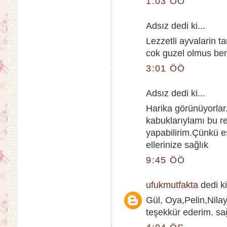
1:03 ÖÖ
Adsız dedi ki...
Lezzetli ayvalarin t
cok guzel olmus ben
3:01 ÖÖ
Adsız dedi ki...
Harika görünüyorla
kabuklarıylamı bu re
yapabilirim.Çünkü e
ellerinize sağlık
9:45 ÖÖ
ufukmutfakta
dedi ki
Gül, Oya,Pelin,Nila
teşekkür ederim. sa