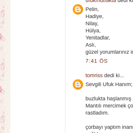
ufukmutfakta
dedi ki
Pelin,
Hadiye,
Nilay,
Hülya,
Yenitadlar,
Aslı,
güzel yorumlarınız i
7:41 ÖS
tomriss
dedi ki...
Sevgili Ufuk Hanım;
buzlukta haşlanmış 
Mantılı mercimek çorb
rastladım.
çorbayı yaptım inanı