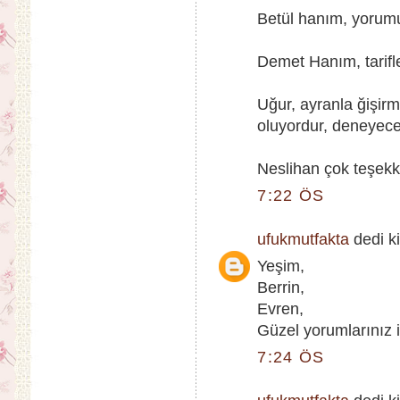
Betül hanım, yorumu
Demet Hanım, tarifle
Uğur, ayranla ğişirm
oluyordur, deneyece
Neslihan çok teşekkü
7:22 ÖS
ufukmutfakta
dedi ki
Yeşim,
Berrin,
Evren,
Güzel yorumlarınız i
7:24 ÖS