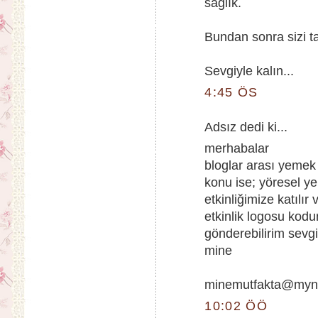
sağlık.
Bundan sonra sizi 
Sevgiyle kalın...
4:45 ÖS
Adsız dedi ki...
merhabalar
bloglar arası yemek 
konu ise; yöresel y
etkinliğimize katılır
etkinlik logosu kod
gönderebilirim sevgi
mine
minemutfakta@myn
10:02 ÖÖ