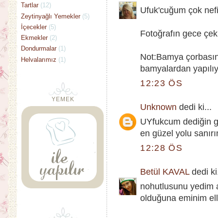
Tartlar
(12)
Ufuk'cuğum çok nef
Zeytinyağlı Yemekler
(5)
İçecekler
(5)
Fotoğrafın gece çek
Ekmekler
(2)
Dondurmalar
(1)
Not:Bamya çorbasın
Helvalarımız
(1)
bamyalardan yapılıy
12:23 ÖS
YEMEK
Unknown
dedi ki...
UYfukcum dediğin gi
en güzel yolu sanırı
12:28 ÖS
Betül KAVAL
dedi ki.
nohutlusunu yedim 
olduğuna eminim ell