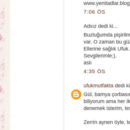
www.yenitadlar.blo
7:06 ÖS
Adsız dedi ki...
Buzluğumda pişiril
var. O zaman bu güz
Ellerine sağlık Ufuk.
Sevgilerimle;).
aslı
4:35 ÖS
ufukmutfakta
dedi ki
Gül, bamya çorbası
biliyorum ama her iki
denemek isterim, teş
Zerrin aynen öyle, te