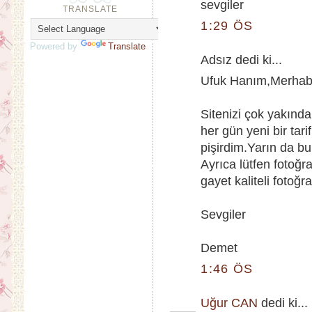
sevgiler
TRANSLATE
1:29 ÖS
Powered by
Translate
Adsız dedi ki...
Ufuk Hanım,Merha
Sitenizi çok yakın
her gün yeni bir tar
pişirdim.Yarın da b
Ayrıca lütfen fotoğr
gayet kaliteli fotoğra
Sevgiler
Demet
1:46 ÖS
Uğur CAN
dedi ki...