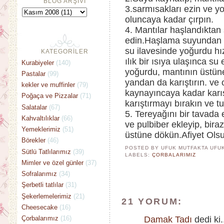
BLOG ARŞİVİ
3.sarmısakları ezin ve y
oluncaya kadar çırpın.
4. Mantılar haşlandıktan 
edin.Haşlama suyundan k
su ilavesinde yoğurdu hız
KATEGORİLER
ılık bir ısıya ulaşınca su
Kurabiyeler
(140)
yoğurdu, mantının üstüne
Pastalar
(99)
yandan da karıştırın. ve 
kekler ve muffinler
(79)
kaynayıncaya kadar karış
Poğaça ve Pizzalar
(71)
karıştırmayı bırakın ve t
Salatalar
(67)
5. Tereyağını bir tavada 
Kahvaltılıklar
(66)
ve pulbiber ekleyip, bira
Yemeklerimiz
(51)
üstüne dökün.Afiyet Ols
Börekler
(46)
POSTED BY UFUK MUTFAKTA
UFU
Sütlü Tatlılarımız
(39)
LABELS:
ÇORBALARIMIZ
Mimler ve özel günler
(37)
Sofralarımız
(34)
Şerbetli tatlılar
(31)
Şekerlemelerimiz
(21)
21 YORUM:
Cheesecake
(16)
Damak Tadı
dedi ki.
Çorbalarımız
(16)