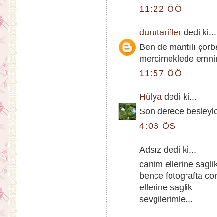
11:22 ÖÖ
durutarifler
dedi ki...
Ben de mantılı çorb
mercimeklede emnim 
11:57 ÖÖ
Hülya
dedi ki...
Son derece besleyici
4:03 ÖS
Adsız dedi ki...
canim ellerine sagli
bence fotografta co
ellerine saglik
sevgilerimle...