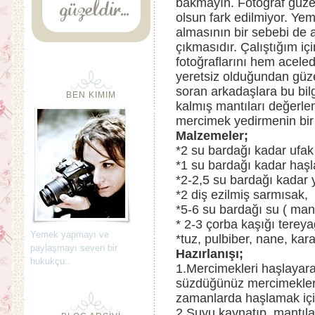
bakmayın. Fotoğraf güzel
olsun fark edilmiyor. Yem
almasının bir sebebi de 
çıkmasıdır. Çalıştığım i
fotoğraflarını hem acel
yeretsiz olduğundan güze
soran arkadaşlara bu bil
BEN KIMIM
kalmış mantıları değerle
mercimek yedirmenin bir y
Malzemeler;
*2 su bardağı kadar ufak
*1 su bardağı kadar haş
*2-2,5 su bardağı kadar 
*2 diş ezilmiş sarmısak,
*5-6 su bardağı su ( mant
* 2-3 çorba kaşığı tereya
Yemek yapmayı ve
*tuz, pulbiber, nane, kar
paylaşmayı seven bir
Hazırlanışı;
hukukçu..
1.Mercimekleri haşlayar
süzdüğünüz mercimekleri 
zamanlarda haşlamak içi
2.Suyu kaynatıp, mantılar