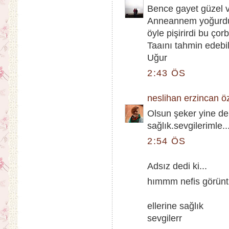
Bence gayet güzel v
Anneannem yoğurdu a
öyle pişirirdi bu çorb
Taaını tahmin edebil
Uğur
2:43 ÖS
neslihan erzincan ö
Olsun şeker yine de
sağlık.sevgilerimle..
2:54 ÖS
Adsız dedi ki...
hımmm nefis görün
ellerine sağlık
sevgilerr