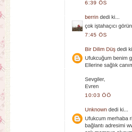
6:39 ÖS
berrin
dedi ki...
çok iştahaçıcı görün
7:45 ÖS
Bir Dilim Düş
dedi ki
Ufukcuğum benim gibi
Ellerine sağlık canı
Sevgiler,
Evren
10:03 ÖÖ
Unknown
dedi ki...
Ufukcum merhaba ri
bağlantı adresimi ww