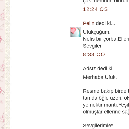
çok memnun olurum..
12:24 ÖS
Pelin
dedi ki...
Ufukçuğum,
Nefis bir çorba.Eller
Sevgiler
8:33 ÖÖ
Adsız dedi ki...
Merhaba Ufuk,
Resme bakıp birde t
tamda öğle üzeri, o
yemektir mantı.Yeşil
olmuşlar ellerine s
Sevgilerimle*