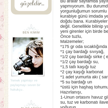
Bu aralar sayfamda yayın
yapmıyorum. Bu durumda
yorgunluğumun sorumlu 
kurabiye günü imdada yet
doğdu bana. Kurabiyeler pe
değil. Genellikle bilinip
yeni girenler için birde 
BEN KIMIM
Önce tuzlu,
Malzemeler;
*175 gr oda sıcaklığında 
*1 çay bardağı sıvıyağ,
*1/2 çay bardağı sirke ( 
*1/2 çay bardağı su,
*1,5 tatlı kaşığı tuz
*2 çay kaşığı karbonat
*1 adet yumurta akı ( sar
Yemek yapmayı ve
*5 su bardağı un
paylaşmayı seven bir
*üstü için haşhaş tohum
hukukçu..
Hazırlanışı,
1-Unun ortasını havuz gib
su, tuz ve karbonatı ilav
yoğurun.