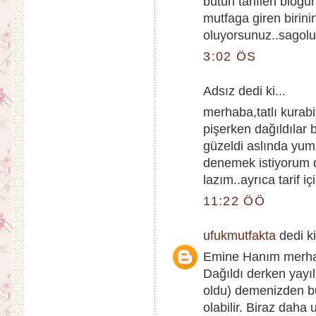
bütün tarifleri blog
mutfaga giren birin
oluyorsunuz..sagolu
3:02 ÖS
Adsız dedi ki...
merhaba,tatlı kurabi
pişerken dağıldılar 
güzeldi aslında yu
denemek istiyorum 
lazım..ayrıca tarif 
11:22 ÖÖ
ufukmutfakta
dedi ki
Emine Hanım merh
Dağıldı derken yayıl
oldu) demenizden b
olabilir. Biraz daha