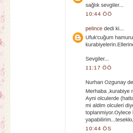
sağlık sevgiler...
10:44 ÖÖ
pelince
dedi ki...
Ufuk'cuğum hamuru 
kurabiyelerin.Ellerin
Sevgiler...
11:17 ÖÖ
Nurhan Ozgunay dedi
Merhaba ,kurabiye m
Ayni olculerde (hatt
mi aldim olculeri 
toplanmiyor.Oylece
yapabilirim...tesekku
10:44 ÖS