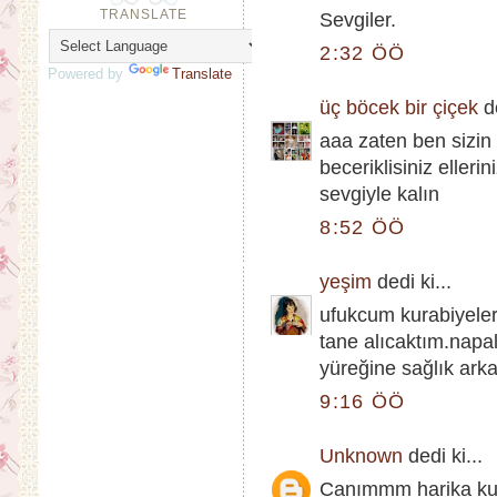
TRANSLATE
Sevgiler.
2:32 ÖÖ
Powered by
Translate
üç böcek bir çiçek
de
aaa zaten ben sizin
beceriklisiniz eller
sevgiyle kalın
8:52 ÖÖ
yeşim
dedi ki...
ufukcum kurabiyeler
tane alıcaktım.napa
yüreğine sağlık ark
9:16 ÖÖ
Unknown
dedi ki...
Canımmm harika kura