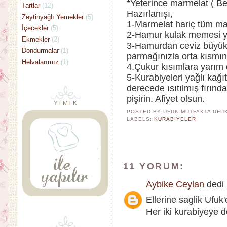
*Yeterince marmelat ( Be
Tartlar
(12)
Hazırlanışı,
Zeytinyağlı Yemekler
(5)
1-Marmelat hariç tüm ma
İçecekler
(5)
2-Hamur kulak memesi y
Ekmekler
(2)
3-Hamurdan ceviz büyükl
Dondurmalar
(1)
parmağınızla orta kısmına
Helvalarımız
(1)
4.Çukur kısımlara yarım
5-Kurabiyeleri yağlı kağı
derecede ısıtılmış fırı
pişirin. Afiyet olsun.
YEMEK
POSTED BY UFUK MUTFAKTA
UFU
LABELS:
KURABIYELER
11 YORUM:
Aybike Ceylan
dedi k
Ellerine saglik Ufuk
Her iki kurabiyeye d