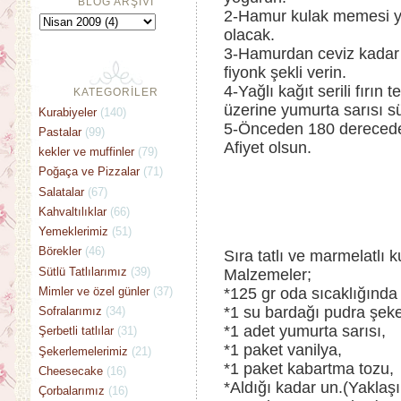
BLOG ARŞİVİ
2-Hamur kulak memesi yu
olacak.
3-Hamurdan ceviz kadar p
fiyonk şekli verin.
4-Yağlı kağıt serili fırın 
KATEGORİLER
üzerine yumurta sarısı 
Kurabiyeler
(140)
5-Önceden 180 derecede ı
Pastalar
(99)
Afiyet olsun.
kekler ve muffinler
(79)
Poğaça ve Pizzalar
(71)
Salatalar
(67)
Kahvaltılıklar
(66)
Yemeklerimiz
(51)
Börekler
(46)
Sıra tatlı ve marmelatlı 
Sütlü Tatlılarımız
(39)
Malzemeler;
Mimler ve özel günler
(37)
*125 gr oda sıcaklığında 
*1 su bardağı pudra şeke
Sofralarımız
(34)
*1 adet yumurta sarısı,
Şerbetli tatlılar
(31)
*1 paket vanilya,
Şekerlemelerimiz
(21)
*1 paket kabartma tozu,
Cheesecake
(16)
*Aldığı kadar un.(Yaklaşı
Çorbalarımız
(16)