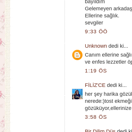
bayıldım
Gelemeyen arkadaşl
Ellerine sağlık.
sevgiler
9:33 ÖÖ
Unknown
dedi ki...
Canım ellerine sağl
ve enfes lezzetler 
1:19 ÖS
FİLİZ'CE
dedi ki...
her şey harika gözü
nerede:)tost ekmeği
gözüküyor,ellerinize 
3:58 ÖS
Bir Dilim Düş
dedi ki