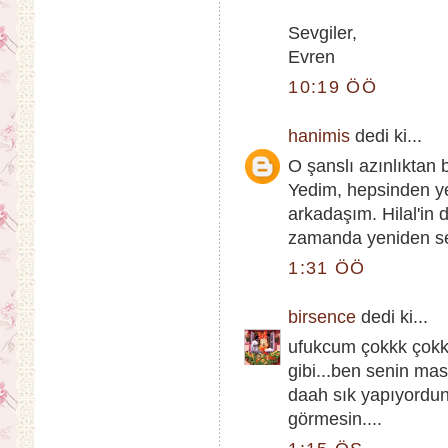
Sevgiler,
Evren
10:19 ÖÖ
hanimis
dedi ki...
O şanslı azınlıktan 
Yedim, hepsinden yed
arkadaşım. Hilal'in
zamanda yeniden sen
1:31 ÖÖ
birsence
dedi ki...
ufukcum çokkk çokk
gibi...ben senin ma
daah sık yapıyordun y
görmesin....