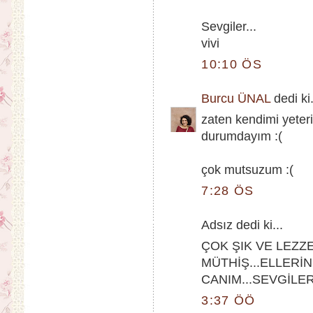
Sevgiler...
vivi
10:10 ÖS
Burcu ÜNAL
dedi ki.
zaten kendimi yeter
durumdayım :(
çok mutsuzum :(
7:28 ÖS
Adsız dedi ki...
ÇOK ŞIK VE LEZ
MÜTHİŞ...ELLERİ
CANIM...SEVGİLER
3:37 ÖÖ