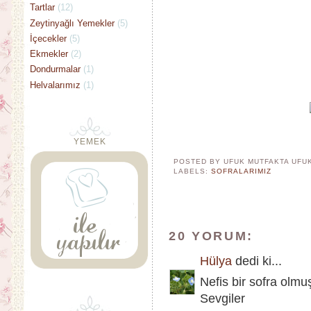
MEYVE 
Tartlar
(12)
Zeytinyağlı Yemekler
(5)
İçecekler
(5)
Ekmekler
(2)
Dondurmalar
(1)
Helvalarımız
(1)
ELMALI
YEMEK
POSTED BY UFUK MUTFAKTA
UFU
LABELS:
SOFRALARIMIZ
20 YORUM:
Hülya
dedi ki...
Nefis bir sofra olm
Sevgiler