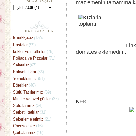
BLOG ARŞİVİ
mazlemenin tamamına ka
KATEGORİLER
Kurabiyeler
(140)
Pastalar
(99)
Linkini verdiğim t
domates eklemedim.
kekler ve muffinler
(79)
Poğaça ve Pizzalar
(71)
Salatalar
(67)
Kahvaltılıklar
(66)
Yemeklerimiz
(51)
Börekler
(46)
Sütlü Tatlılarımız
(39)
SOSLU VE
Mimler ve özel günler
(37)
KEK
Sofralarımız
(34)
Şerbetli tatlılar
(31)
Şekerlemelerimiz
(21)
Cheesecake
(16)
Çorbalarımız
(16)