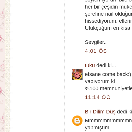
her bir çeşidin mük
şerefine nail olduğu
hissediyorum, elleri
Ufukçuğum en kısa 
Sevgiler..
4:01 ÖS
tuku
dedi ki...
efsane come back:) 
yapıyorum ki
%100 memnuniyetle.
11:14 ÖÖ
Bir Dilim Düş
dedi ki
Mmmmmmmmmmmmmmm 
yapmıştım.