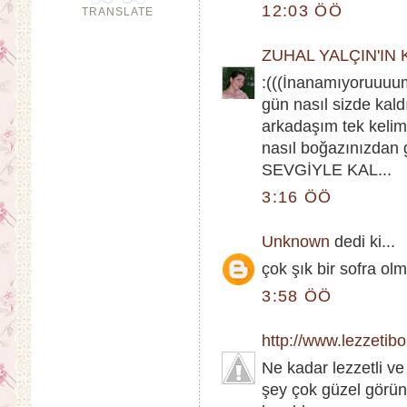
12:03 ÖÖ
TRANSLATE
ZUHAL YALÇIN'IN
:(((İnanamıyoruuuumm
gün nasıl sizde kald
arkadaşım tek kelim
nasıl boğazınızdan 
SEVGİYLE KAL...
3:16 ÖÖ
Unknown
dedi ki...
çok şık bir sofra ol
3:58 ÖÖ
http://www.lezzetib
Ne kadar lezzetli ve
şey çok güzel görünü