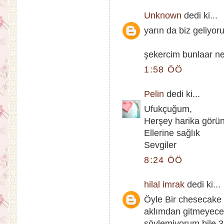
Unknown
dedi ki...
yarın da biz geliyoru
şekercim bunlaar ne
1:58 ÖÖ
Pelin
dedi ki...
Ufukçuğum,
Herşey harika görün
Ellerine sağlık
Sevgiler
8:24 ÖÖ
hilal imrak
dedi ki...
Öyle Bir chesecake
aklımdan gitmeyece
söylemiyorum bile 3