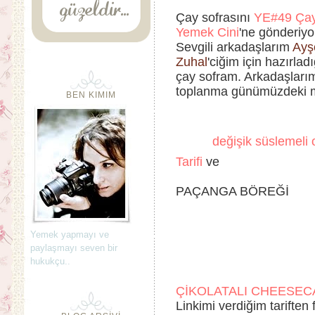
Çay sofrasını
YE#49 Çay 
Yemek Cini
'ne gönderiy
Sevgili arkadaşlarım
Ay
Zuhal
'ciğim için hazırla
çay sofram. Arkadaşlarım
toplanma günümüzdeki m
BEN KIMIM
değişik süslemeli 
Tarifi
ve
PAÇANGA BÖREĞİ
Yemek yapmayı ve
paylaşmayı seven bir
hukukçu..
ÇİKOLATALI CHEESEC
Linkimi verdiğim tariften 