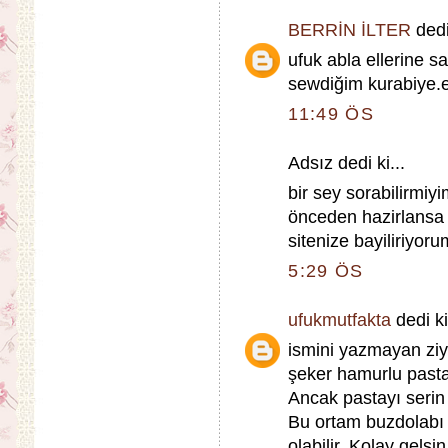
BERRİN İLTER
dedi 
ufuk abla ellerine 
sewdiğim kurabiye.e
11:49 ÖS
Adsız dedi ki...
bir sey sorabilirmiyi
önceden hazirlansa 
sitenize bayiliriyoru
5:29 ÖS
ufukmutfakta
dedi ki
ismini yazmayan ziy
şeker hamurlu pastal
Ancak pastayı serin
Bu ortam buzdolabı
olabilir. Kolay gelsin.