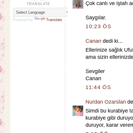
Çok canlı ve iştah aç
TRANSLATE
Saygılar.
Powered by
Translate
10:23 ÖS
Canan
dedi ki...
Ellerinize sağlık Ufu
ama sizin ellerinizd
Sevgiler
Canan
11:44 ÖS
Nurdan Ozarslan
ded
Simdi bu kurabiye ta
kurabiye gibi duruyor
duruyor, karar vere