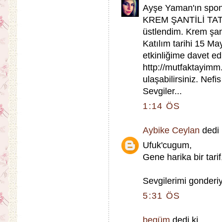
Ayşe Yaman'ın spon
KREM ŞANTİLİ TATL
üstlendim. Krem şant
Katılım tarihi 15 Ma
etkinliğime davet edi
http://mutfaktayim
ulaşabilirsiniz. Nefi
Sevgiler...
1:14 ÖS
Aybike Ceylan
dedi k
Ufuk'cugum,
Gene harika bir tarif,
Sevgilerimi gonderiy
5:31 ÖS
begüm
dedi ki...