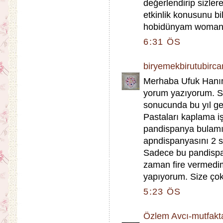
değerlendirip sizler
etkinlik konusunu bi
hobidünyam woman 
6:31 ÖS
biryemekbirutubirca
Merhaba Ufuk Hanım.
yorum yazıyorum. Siz
sonucunda bu yıl ge
Pastaları kaplama iş
pandispanya bulamı
apndispanyasını 2 s
Sadece bu pandispany
zaman fire vermedim
yapıyorum. Size çok
5:23 ÖS
Özlem Avcı-mutfak