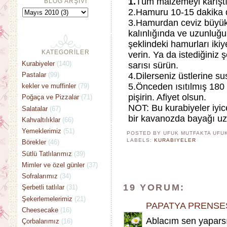
1.
Tüm malzemeyi karıştı
BLOG ARŞİVİ
2.Hamuru 10-15 dakika d
3.Hamurdan ceviz büyükl
kalınlığında ve uzunluğun
şeklindeki hamurları ikiy
KATEGORİLER
verin. Ya da istediğiniz 
Kurabiyeler
(140)
sarısı sürün.
Pastalar
(99)
4.Dilerseniz üstlerine su
5.Önceden ısıtılmış 180 
kekler ve muffinler
(79)
pişirin. Afiyet olsun.
Poğaça ve Pizzalar
(71)
NOT: Bu kurabiyeler iyic
Salatalar
(67)
bir kavanozda bayağı uzu
Kahvaltılıklar
(66)
Yemeklerimiz
(51)
POSTED BY UFUK MUTFAKTA
UFU
LABELS:
KURABIYELER
Börekler
(46)
Sütlü Tatlılarımız
(39)
Mimler ve özel günler
(37)
Sofralarımız
(34)
19 YORUM:
Şerbetli tatlılar
(31)
Şekerlemelerimiz
(21)
PAPATYA PRENSE
Cheesecake
(16)
Ablacım sen yaparsın
Çorbalarımız
(16)