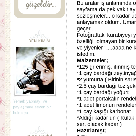
Bu aralar iş anlamında o
sayfama da pek vakit ay
sözleşmeler... o kadar üs
anlayamaz oldum. Umar
geçer....
Fotoğraftaki kurabiyeyi 
özelliği olmayan bir kur
BEN KIMIM
ve yiyenler "....aaaa ne
istedim.
Malzemeler;
*
125 gr erimiş, ılınmış t
*1 çay barda
ğı
zeytinyağ
*2
yumurta ( Birinin sarı
*2,5 çay bardağı toz şek
*1 çay bardağı yoğurt
*1 adet portakalın rend
Yemek yapmayı ve
*1 adet limonun rendel
paylaşmayı seven bir
*1 çay kaşığı karbonat
hukukçu..
*Aldığı kadar un ( Kula
sert olacak kadar )
Hazırlanışı;