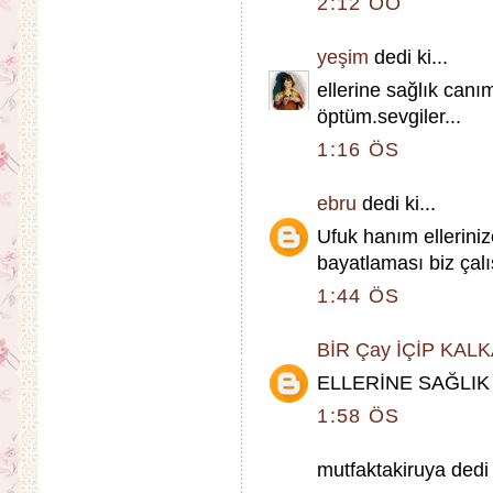
2:12 ÖÖ
yeşim
dedi ki...
ellerine sağlık canı
öptüm.sevgiler...
1:16 ÖS
ebru
dedi ki...
Ufuk hanım ellerini
bayatlaması biz çalı
1:44 ÖS
BİR Çay İÇİP KAL
ELLERİNE SAĞLIK
1:58 ÖS
mutfaktakiruya dedi k