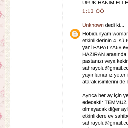
UFUK HANIM ELLE
1:13 ÖÖ
Unknown
dedi ki...
Hobidünyam woman 
etkinliklerinin 4. 
yani PAPATYA68 ev 
HAZİRAN arasında ya
pastanızı veya kekini
sahrayolu@gmail.co
yayınlamanız yeterl
atarak isimlerini de b
Ayrıca her ay için ye
edecektir TEMMUZ V
olmayacak diğer ay
etkinliklere ev sahi
sahrayolu@gmail.com