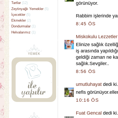
görünüyor.
Tartlar
(12)
Zeytinyağlı Yemekler
(5)
İçecekler
(5)
Rabbim işlerinde ya
Ekmekler
(2)
8:45 ÖS
Dondurmalar
(1)
Helvalarımız
(1)
Miskokulu Lezzetler
Elinize sağlık özel
iş arasında yapıldığ
YEMEK
geldiği zaman ne ka
sağlık.Sevgiler..
8:56 ÖS
umutluhayat
dedi ki.
nefis görünüyor.eller
10:16 ÖS
Fuat Gencal
dedi ki.