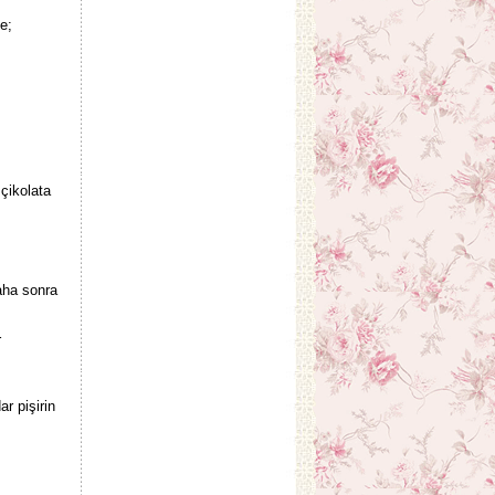
e;
çikolata
aha sonra
r
r pişirin