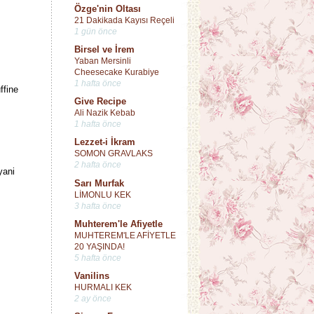
Özge'nin Oltası
21 Dakikada Kayısı Reçeli
1 gün önce
Birsel ve İrem
Yaban Mersinli
Cheesecake Kurabiye
1 hafta önce
ffine
Give Recipe
Ali Nazik Kebab
1 hafta önce
Lezzet-i İkram
SOMON GRAVLAKS
2 hafta önce
yani
Sarı Murfak
LİMONLU KEK
3 hafta önce
Muhterem'le Afiyetle
MUHTEREM'LE AFİYETLE
20 YAŞINDA!
5 hafta önce
Vanilins
HURMALI KEK
2 ay önce