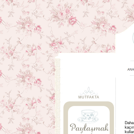
MUTFAKTA
Daha 
kaçır
kulla