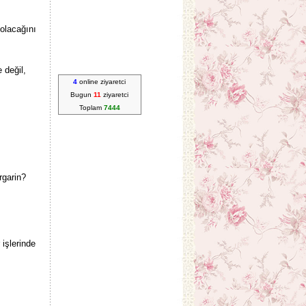
 olacağını
 değil,
4
online ziyaretci
Bugun
11
ziyaretci
Toplam
7444
rgarin?
işlerinde