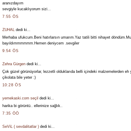
aranızdayım
sevgiyle kucaklıyorum sizi...
7:55 ÖS
ZUHAL
dedi ki...
Merhaba ufukcum.Beni hatırlarsın umarım.Yaz tatili bitti nihayet döndüm.Mu
bayıldımmmmmm.Hemen deniycem .sevgiler
9:54 ÖS
Zehra Gürgen
dedi ki...
Çok güzel görünüyorlar, lezzetli olduklarıda belli içindeki malzemelerden eh 
çikolata bile yeter :)
10:28 ÖS
yemekaski.com seçil
dedi ki...
harika bi görüntü.. ellerinize sağlık..
7:35 ÖÖ
SeViL ( sevdalitatlar )
dedi ki...