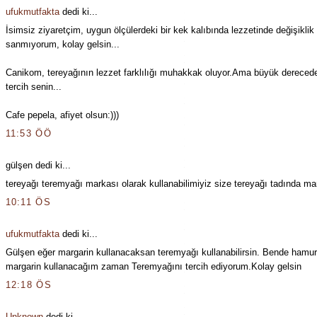
ufukmutfakta
dedi ki...
İsimsiz ziyaretçim, uygun ölçülerdeki bir kek kalıbında lezzetinde değişiklik
sanmıyorum, kolay gelsin...
Canikom, tereyağının lezzet farklılığı muhakkak oluyor.Ama büyük derecede
tercih senin...
Cafe pepela, afiyet olsun:)))
11:53 ÖÖ
gülşen dedi ki...
tereyağı teremyağı markası olarak kullanabilimiyiz size tereyağı tadında ma
10:11 ÖS
ufukmutfakta
dedi ki...
Gülşen eğer margarin kullanacaksan teremyağı kullanabilirsin. Bende hamur 
margarin kullanacağım zaman Teremyağını tercih ediyorum.Kolay gelsin
12:18 ÖS
Unknown
dedi ki...