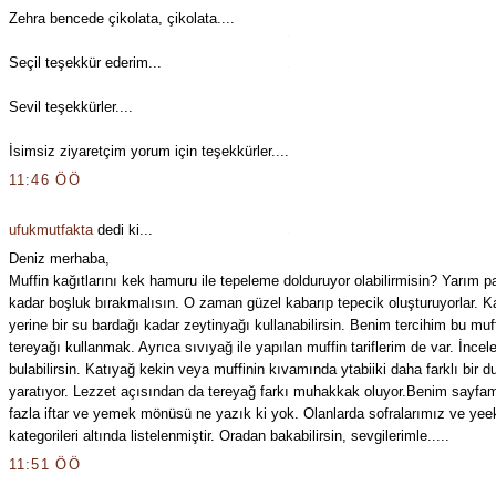
Zehra bencede çikolata, çikolata....
Seçil teşekkür ederim...
Sevil teşekkürler....
İsimsiz ziyaretçim yorum için teşekkürler....
11:46 ÖÖ
ufukmutfakta
dedi ki...
Deniz merhaba,
Muffin kağıtlarını kek hamuru ile tepeleme dolduruyor olabilirmisin? Yarım 
kadar boşluk bırakmalısın. O zaman güzel kabarıp tepecik oluşturuyorlar. K
yerine bir su bardağı kadar zeytinyağı kullanabilirsin. Benim tercihim bu muf
tereyağı kullanmak. Ayrıca sıvıyağ ile yapılan muffin tariflerim de var. İncel
bulabilirsin. Katıyağ kekin veya muffinin kıvamında ytabiiki daha farklı bir 
yaratıyor. Lezzet açısından da tereyağ farkı muhakkak oluyor.Benim sayfa
fazla iftar ve yemek mönüsü ne yazık ki yok. Olanlarda sofralarımız ve yee
kategorileri altında listelenmiştir. Oradan bakabilirsin, sevgilerimle.....
11:51 ÖÖ