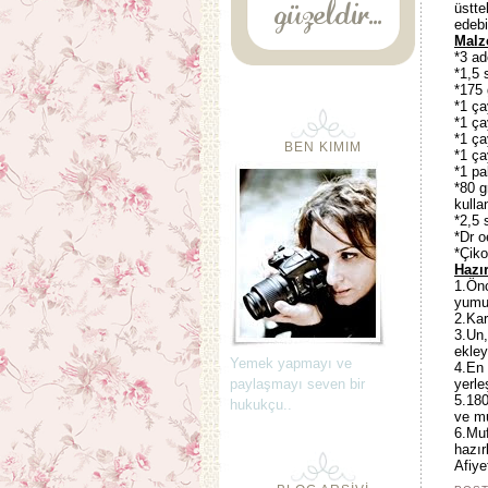
üstte
edebi
Malz
*3 ad
*1,5 
*175 
*1 ça
*1 ça
*1 ça
BEN KIMIM
*1 ça
*1 pa
*80 g
kulla
*2,5 
*Dr o
*Çiko
Hazır
1.Önc
yumur
2.Kar
3.Un,
ekley
Yemek yapmayı ve
4.En 
paylaşmayı seven bir
yerle
5.180
hukukçu..
ve mu
6.Muf
hazır
Afiye