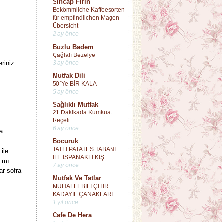
Sincap Fırın
Bekömmliche Kaffeesorten
für empfindlichen Magen –
Übersicht
2 ay önce
Buzlu Badem
Çağlalı Bezelye
3 ay önce
eriniz
Mutfak Dili
50`Ye BİR KALA
5 ay önce
Sağlıklı Mutfak
21 Dakikada Kumkuat
Reçeli
6 ay önce
a
Bocuruk
TATLI PATATES TABANI
ile
İLE ISPANAKLI KİŞ
k mı
7 ay önce
ar sofra
Mutfak Ve Tatlar
MUHALLEBİLİ ÇITIR
KADAYIF ÇANAKLARI
1 yıl önce
Cafe De Hera