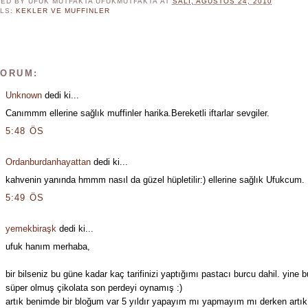
ED BY UFUK MUTFAKTA
UFUKMUTFAKTA
AT
SALI, AĞUSTOS 24, 2010
LS:
KEKLER VE MUFFINLER
YORUM:
Unknown
dedi ki...
Canımmm ellerine sağlık muffinler harika.Bereketli iftarlar sevgiler.
5:48 ÖS
Ordanburdanhayattan
dedi ki...
kahvenin yanında hmmm nasıl da güzel hüpletilir:) ellerine sağlık Ufukcum.
5:49 ÖS
yemekbiraşk
dedi ki...
ufuk hanım merhaba,
bir bilseniz bu güne kadar kaç tarifinizi yaptığımı pastacı burcu dahil. yine b
süper olmuş çikolata son perdeyi oynamış :)
artık benimde bir bloğum var 5 yıldır yapayım mı yapmayım mı derken artık