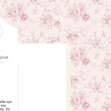
ler için
a sos
niz. En