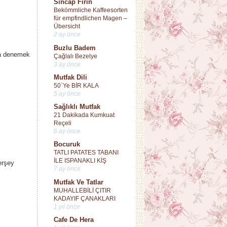
Sincap Fırın
Bekömmliche Kaffeesorten
für empfindlichen Magen –
Übersicht
2 ay önce
Buzlu Badem
da denemek
Çağlalı Bezelye
3 ay önce
Mutfak Dili
50`Ye BİR KALA
5 ay önce
Sağlıklı Mutfak
21 Dakikada Kumkuat
Reçeli
6 ay önce
Bocuruk
TATLI PATATES TABANI
İLE ISPANAKLI KİŞ
erşey
7 ay önce
Mutfak Ve Tatlar
MUHALLEBİLİ ÇITIR
KADAYIF ÇANAKLARI
1 yıl önce
Cafe De Hera