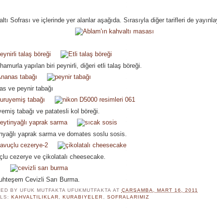
ltı Sofrası ve içlerinde yer alanlar aşağıda. Sırasıyla diğer tarifleri de yayın
hamurla yapılan biri peynirli, diğeri etli talaş böreği.
s ve peynir tabağı
emiş tabağı ve patatesli kol böreği.
nyağlı yaprak sarma ve domates soslu sosis.
lu cezerye ve çikolatalı cheesecake.
uhteşem Cevizli Sarı Burma.
ED BY UFUK MUTFAKTA
UFUKMUTFAKTA
AT
ÇARŞAMBA, MART 16, 2011
LS:
KAHVALTILIKLAR
,
KURABIYELER
,
SOFRALARIMIZ