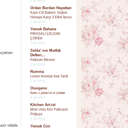
1 yıl önce
Ordan Burdan Hayattan
Kışın Cilt Bakımı: Soğuk
Havaya Karşı 3 Etkili İpucu
1 yıl önce
Yemek Bahane
PIRASALI ÇELENK
ÇÖREK
1 yıl önce
Selda' nın Mutfak
erçekten
Defteri...
Patlıcan Mezesi
2 yıl önce
Rumma
Limon Kremalı Kek Tarifi
2 yıl önce
Ossigeno
Кекс с рикота и сливи
2 yıl önce
Kitchen Art-ist
Mısır Unlu Köz Patlıcanlı
Poğaça
3 yıl önce
hazir odada
Yemek Cini