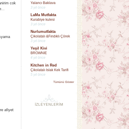
Yalancı Baklava
anirim cok
3 yıl önce
...
LaMa Mutfakta
Kurabiye kulesi
3 yıl önce
Nurlumutfakta
Çikolatalı &Fındıklı Çörek
dosyama
3 yıl önce
Yeşil Kivi
BROWNIE
4 yıl önce
Kitchen in Red
Çikolatalı Islak Kek Tarifi
5 yıl önce
Tümünü Göster
İZLEYENLERİM
re afiyet