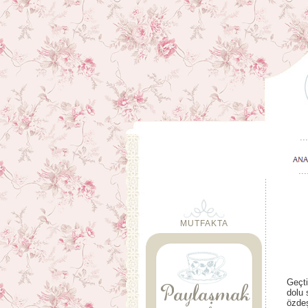
MUTFAKTA
Geçti
dolu 
özdeş