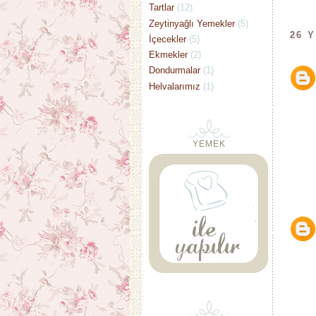
Tartlar
(12)
Zeytinyağlı Yemekler
(5)
26 
İçecekler
(5)
Ekmekler
(2)
Dondurmalar
(1)
Helvalarımız
(1)
YEMEK