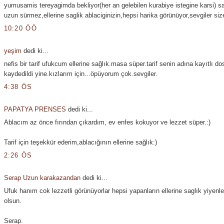
yumusamis tereyagimda bekliyor(her an gelebilen kurabiye istegine karsi) s
uzun sürmez,ellerine saglik ablaciginizin,hepsi harika görünüyor,sevgiler size
10:20 ÖÖ
yeşim
dedi ki...
nefis bir tarif ufukcum ellerine sağlık.masa süper.tarif senin adına kayıtlı 
kaydedildi yine.kızlarım için...öpüyorum çok.sevgiler.
4:38 ÖS
PAPATYA PRENSES
dedi ki...
Ablacım az önce fırından çıkardım, ev enfes kokuyor ve lezzet süper.:)
Tarif için teşekkür ederim,ablacığının ellerine sağlık:)
2:26 ÖS
Serap Uzun karakazandan
dedi ki...
Ufuk hanım cok lezzetli görünüyorlar hepsi yapanların ellerine saglık yiyenle
olsun.
Serap.