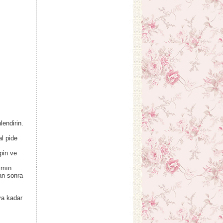
endirin.
l pide
pin ve
smın
an sonra
ya kadar