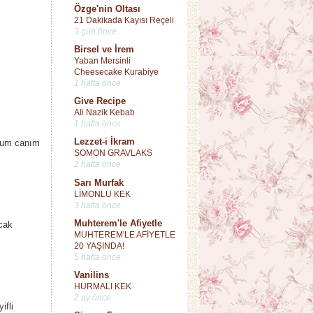
Özge'nin Oltası
21 Dakikada Kayısı Reçeli
3 gün önce
Birsel ve İrem
Yaban Mersinli
Cheesecake Kurabiye
1 hafta önce
Give Recipe
Ali Nazik Kebab
1 hafta önce
Lezzet-i İkram
orum canım
SOMON GRAVLAKS
2 hafta önce
Sarı Murfak
LİMONLU KEK
3 hafta önce
Muhterem'le Afiyetle
cak
MUHTEREM'LE AFİYETLE
20 YAŞINDA!
5 hafta önce
Vanilins
HURMALI KEK
2 ay önce
ifli