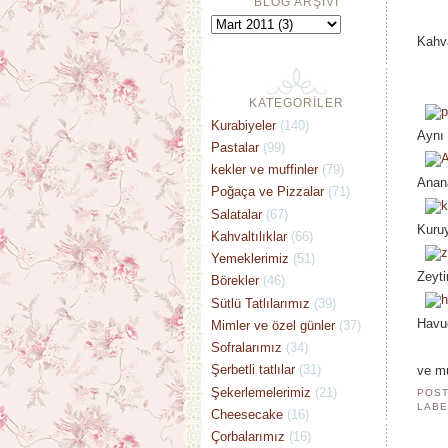
BLOG ARŞİVİ
Kahva
KATEGORİLER
Kurabiyeler
(140)
Aynı 
Pastalar
(99)
kekler ve muffinler
(79)
Anana
Poğaça ve Pizzalar
(71)
Salatalar
(67)
Kuruy
Kahvaltılıklar
(66)
Yemeklerimiz
(51)
Zeyti
Börekler
(46)
Sütlü Tatlılarımız
(39)
Havuç
Mimler ve özel günler
(37)
Sofralarımız
(34)
Şerbetli tatlılar
(31)
ve m
Şekerlemelerimiz
(21)
POST
LABE
Cheesecake
(16)
Çorbalarımız
(16)