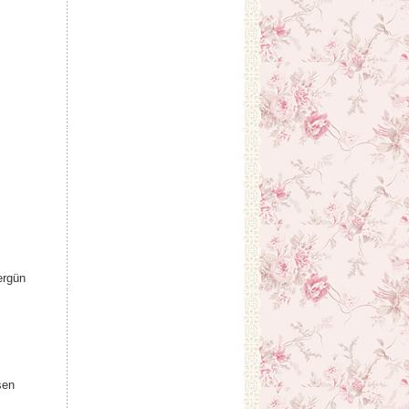
ergün
şen