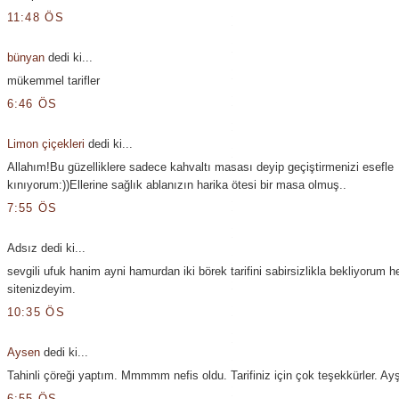
11:48 ÖS
bünyan
dedi ki...
mükemmel tarifler
6:46 ÖS
Limon çiçekleri
dedi ki...
Allahım!Bu güzelliklere sadece kahvaltı masası deyip geçiştirmenizi esefle
kınıyorum:))Ellerine sağlık ablanızın harika ötesi bir masa olmuş..
7:55 ÖS
Adsız dedi ki...
sevgili ufuk hanim ayni hamurdan iki börek tarifini sabirsizlikla bekliyorum h
sitenizdeyim.
10:35 ÖS
Aysen
dedi ki...
Tahinli çöreği yaptım. Mmmmm nefis oldu. Tarifiniz için çok teşekkürler. Ay
6:55 ÖS