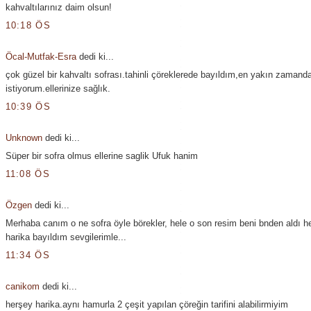
kahvaltılarınız daim olsun!
10:18 ÖS
Öcal-Mutfak-Esra
dedi ki...
çok güzel bir kahvaltı sofrası.tahinli çöreklerede bayıldım,en yakın zaman
istiyorum.ellerinize sağlık.
10:39 ÖS
Unknown
dedi ki...
Süper bir sofra olmus ellerine saglik Ufuk hanim
11:08 ÖS
Özgen
dedi ki...
Merhaba canım o ne sofra öyle börekler, hele o son resim beni bnden aldı h
harika bayıldım sevgilerimle...
11:34 ÖS
canikom
dedi ki...
herşey harika.aynı hamurla 2 çeşit yapılan çöreğin tarifini alabilirmiyim