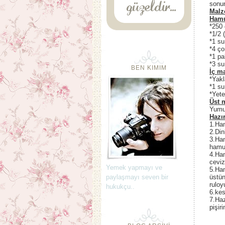
sonun
Malz
Hamu
*250 
*1/2 
*1 su
*4 ço
*1 pa
*3 su
BEN KIMIM
İç m
*Yakl
*1 su
*Yete
Üst 
Yumu
Hazır
1.Ham
2.Din
3.Ham
hamur
4.Ham
ceviz
Yemek yapmayı ve
5.Ham
paylaşmayı seven bir
üstün
ruloy
hukukçu..
6.kes
7.Haz
pişir