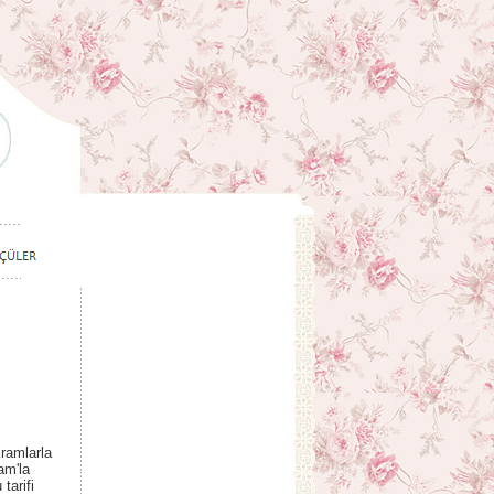
ramlarla
am'la
tarifi