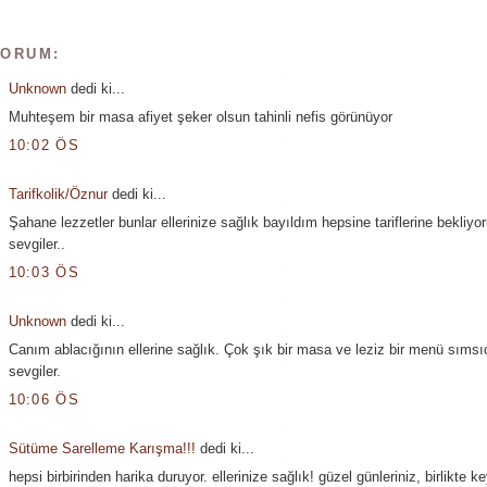
YORUM:
Unknown
dedi ki...
Muhteşem bir masa afiyet şeker olsun tahinli nefis görünüyor
10:02 ÖS
Tarifkolik/Öznur
dedi ki...
Şahane lezzetler bunlar ellerinize sağlık bayıldım hepsine tariflerine bekliy
sevgiler..
10:03 ÖS
Unknown
dedi ki...
Canım ablacığının ellerine sağlık. Çok şık bir masa ve leziz bir menü sımsı
sevgiler.
10:06 ÖS
Sütüme Sarelleme Karışma!!!
dedi ki...
hepsi birbirinden harika duruyor. ellerinize sağlık! güzel günleriniz, birlikte key