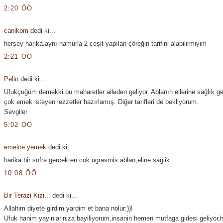
2:20 ÖÖ
canikom
dedi ki...
herşey harika.aynı hamurla 2 çeşit yapılan çöreğin tarifini alabilirmiyim
2:21 ÖÖ
Pelin
dedi ki...
Ufukçuğum demekki bu maharetler aileden geliyor. Ablanın ellerine sağlık g
çok emek isteyen lezzetler hazırlamış. Diğer tarifleri de bekliyorum.
Sevgiler
5:02 ÖÖ
emelce yemek
dedi ki...
harika bir sofra gercekten cok ugrasmis ablan,eline saglik
10:08 ÖÖ
Bir Terazi Kizi...
dedi ki...
Allahim diyete girdim yardim et bana nolur:))!
Ufuk hanim yayinlariniza bayiliyorum,insanin hemen mutfaga gidesi geliyor,