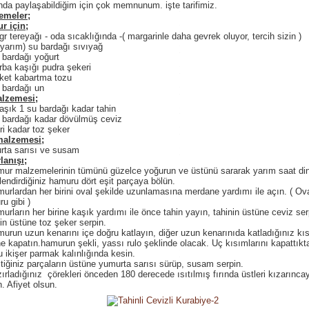
da paylaşabildiğim için çok memnunum. işte tarifimiz.
emeler;
r için;
gr tereyağı - oda sıcaklığında -( margarinle daha gevrek oluyor, tercih sizin )
(yarım) su bardağı sıvıyağ
 bardağı yoğurt
rba kaşığı pudra şekeri
ket kabartma tozu
 bardağı un
alzemesi;
aşık 1 su bardağı kadar tahin
 bardağı kadar dövülmüş ceviz
ri kadar toz şeker
malzemesi;
rta sarısı ve susam
lanışı;
ur malzemelerinin tümünü güzelce yoğurun ve üstünü sararak yarım saat dinl
lendirdiğiniz hamuru dört eşit parçaya bölün.
urlardan her birini oval şekilde uzunlamasına merdane yardımı ile açın. ( Ova
u gibi )
urların her birine kaşık yardımı ile önce tahin yayın, tahinin üstüne ceviz ser
in üstüne toz şeker serpin.
urun uzun kenarını içe doğru katlayın, diğer uzun kenarınıda katladığınız kı
e kapatın.hamurun şekli, yassı rulo şeklinde olacak. Uç kısımlarını kapattıkt
u ikişer parmak kalınlığında kesin.
tiğiniz parçaların üstüne yumurta sarısı sürüp, susam serpin.
ırladığınız çörekleri önceden 180 derecede ısıtılmış fırında üstleri kızarınca
in. Afiyet olsun.