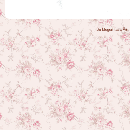
Bu blogun tasarÄ±