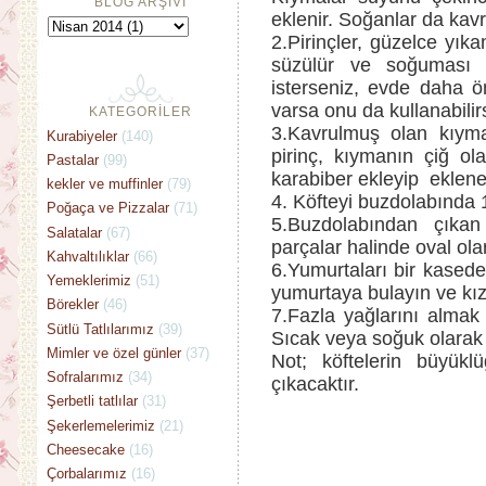
BLOG ARŞİVİ
eklenir. Soğanlar da kavr
2.Pirinçler, güzelce yıka
süzülür ve soğuması i
isterseniz, evde daha ön
varsa onu da kullanabilirs
KATEGORİLER
3.Kavrulmuş olan kıyma
Kurabiyeler
(140)
pirinç, kıymanın çiğ ol
Pastalar
(99)
karabiber ekleyip eklene
kekler ve muffinler
(79)
4. Köfteyi buzdolabında 1
Poğaça ve Pizzalar
(71)
5.Buzdolabından çıkan
Salatalar
(67)
parçalar halinde oval ola
Kahvaltılıklar
(66)
6.Yumurtaları bir kasede
Yemeklerimiz
(51)
yumurtaya bulayın ve kız
Börekler
(46)
7.Fazla yağlarını almak i
Sütlü Tatlılarımız
(39)
Sıcak veya soğuk olarak s
Mimler ve özel günler
(37)
Not; köftelerin büyük
Sofralarımız
(34)
çıkacaktır.
Şerbetli tatlılar
(31)
Şekerlemelerimiz
(21)
Cheesecake
(16)
Çorbalarımız
(16)