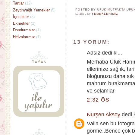
Tartlar
(12)
Zeytinyağlı Yemekler
(5)
POSTED BY UFUK MUTFAKTA
UFU
LABELS:
YEMEKLERIMIZ
İçecekler
(5)
Ekmekler
(2)
Dondurmalar
(1)
Helvalarımız
(1)
13 YORUM:
Adsız dedi ki...
Merhaba Ufuk Hanı
YEMEK
ellerinize sağlık, t
bloğunuzu daha sık 
mahrum bırakmamanı
ve selamlar
2:32 ÖS
Nurşen Aksoy
dedi k
Valla sen bu fotogra
görme..Bence çok ba