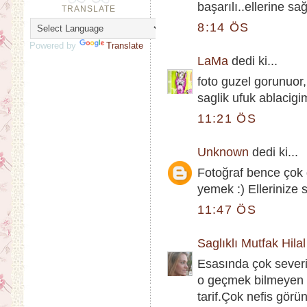
başarılı..ellerine sağ
TRANSLATE
8:14 ÖS
Powered by
Translate
LaMa
dedi ki...
foto guzel gorunuor, 
saglik ufuk ablacigi
11:21 ÖS
Unknown
dedi ki...
Fotoğraf bence çok 
yemek :) Ellerinize s
11:47 ÖS
Saglıklı Mutfak Hilal
Esasında çok sever
o geçmek bilmeyen 
tarif.Çok nefis görü