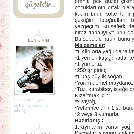
oranla pek güzel çıkmı
çocuklarımın ortak olar
kadın budu köfte tarif
çektiğim fotoğraflar
vazgeçtim. Bu seferki d
biraz daha iyi ve ben 
Bu sebeple artık bunu y
BEN KIMIM
Malzemeler;
*1 Kilo orta yağlı dana k
*1 yemek kaşığı kadar te
*1 yumurta,
*250 gr pirinç
*1 baş büyük soğan
*Yarım demet maydanoz, 
*Tuz, karabiber, isteğe b
Kızartmak için;
Yemek yapmayı ve
*Sıvıyağ,
paylaşmayı seven bir
*Yeterince un ( 1 su bar
hukukçu..
*2 veya 3 yumurta,
Hazırlanışı;
1.Kıymanın yarısı yağ 
Kıymalar suyunu çekin