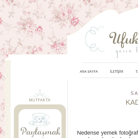
SA
MUTFAKTA
KA
Nedense yemek fotoğraflar