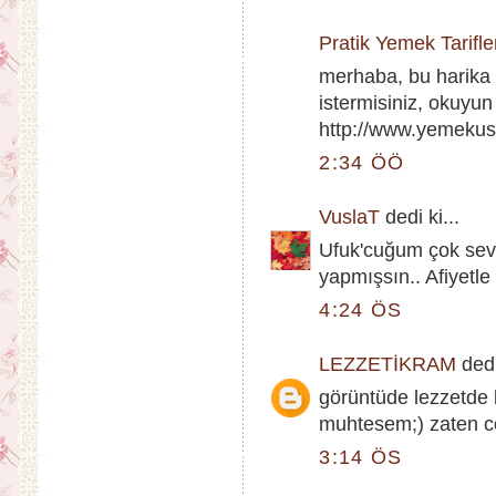
Pratik Yemek Tarifle
merhaba, bu harika t
istermisiniz, okuyun
http://www.yemekust
2:34 ÖÖ
VuslaT
dedi ki...
Ufuk'cuğum çok sevdi
yapmışsın.. Afiyetle
4:24 ÖS
LEZZETİKRAM
dedi
görüntüde lezzetde 
muhtesem;) zaten co
3:14 ÖS