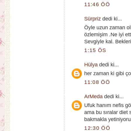
11:46 ÖÖ
Sürpriz
dedi ki...
Öyle uzun zaman ol
özlemişim .Ne iyi e
Sevgiyle kal. Bekler
1:15 ÖS
Hülya
dedi ki...
her zaman ki gibi çok
11:08 ÖÖ
ArMeda
dedi ki...
Ufuk hanım nefis gö
ama bu sıralar diet
bakmakla yetiniyoru
12:30 ÖÖ