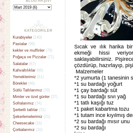
BLOG ARŞİVİ
KATEGORİLER
Kurabiyeler
(140)
Pastalar
(99)
Sıcak ve ılık harika bi
kekler ve muffinler
(79)
ekmeği hissi veri
Poğaça ve Pizzalar
(71)
saklayabilirsiniz. Pişir
Salatalar
(67)
çözdürüp, hazırlayıp, pişi
Kahvaltılıklar
(66)
Malzemeler
Yemeklerimiz
(51)
*2 yumurta (1 tanesinin sa
*1 su bardağı yoğurt
Börekler
(46)
*1 çay bardağı süt
Sütlü Tatlılarımız
(39)
*1 su bardağı sıvı yağ
Mimler ve özel günler
(37)
*1 tatlı kaşığı tuz
Sofralarımız
(34)
*1 paket kabartma tozu
Şerbetli tatlılar
(31)
*1 tutam ince kıyılmış de
Şekerlemelerimiz
(21)
*2 su bardağı mısır unu
Cheesecake
(16)
*2 su bardağı
Çorbalarımız
(16)