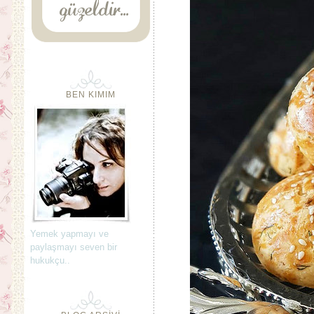
BEN KIMIM
Yemek yapmayı ve
paylaşmayı seven bir
hukukçu..