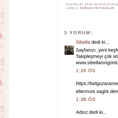
POSTED BY UFUK MUTFAKTA
UFU
LABELS:
POĞAÇA VE PIZZALAR
3 YORUM:
Sibella
dedi ki...
Sayfanızı, yeni keş
Takipleşmeyi çok ist
www.sibellanıngün
1:20 ÖS
https://belguzaranne
ellerınıze saglık de
1:38 ÖS
Adsız dedi ki...