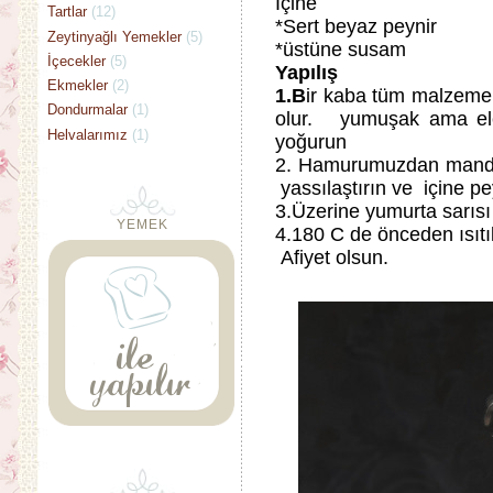
İçine
Tartlar
(12)
*Sert beyaz peynir
Zeytinyağlı Yemekler
(5)
*üstüne susam
İçecekler
(5)
Yapılış
Ekmekler
(2)
1.B
ir kaba tüm malzemel
Dondurmalar
(1)
olur. yumuşak ama ele
Helvalarımız
(1)
yoğurun
2. Hamurumuzdan mandal
yassılaştırın ve içine pe
3.Üzerine yumurta sarıs
YEMEK
4.180 C de önceden ısıtı
Afiyet olsun.