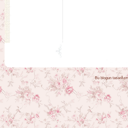
Bu blogun tasarÄ±