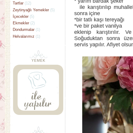
* yarım bardak şeker
Tartlar
(12)
ile karıştırılıp muhalle
Zeytinyağlı Yemekler
(5)
sonra içine
İçecekler
(5)
*bir tatlı kaşı tereyağı
Ekmekler
(2)
*ve bir paket vanilya
Dondurmalar
(1)
eklenip karıştırılır. 
Helvalarımız
(1)
Soğuduktan sonra üzeri
servis yapılır. Afiyet olsu
YEMEK