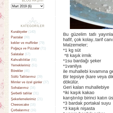
BLOG ARŞİVİ
KATEGORİLER
Kurabiyeler
(140)
Bu güzelim tatlı yayınl
Pastalar
(99)
hafif, çok kolay..tarif c
kekler ve muffinler
(79)
Malzemeler;
Poğaça ve Pizzalar
(71)
*1 kg süt
Salatalar
(67)
*8 kaşık irmik
Kahvaltılıklar
(66)
*1su bardağı şeker
Yemeklerimiz
(51)
*1vanilya
ile muhallebi kıvamına gel
Börekler
(46)
Bir tepsiye (kare veya di
Sütlü Tatlılarımız
(39)
dökülür.
Mimler ve özel günler
(37)
Geri kalan muhallebiye
Sofralarımız
(34)
*iki kaşık kakao
Şerbetli tatlılar
(31)
karıştırılıp birinci katın 
Şekerlemelerimiz
(21)
*3 bardak portakal suyu
Cheesecake
(16)
*3 kaşık nişasta
Çorbalarımız
(16)