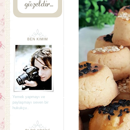
BEN KIMIM
Yemek yapmayı ve
paylaşmayı seven bir
hukukçu..