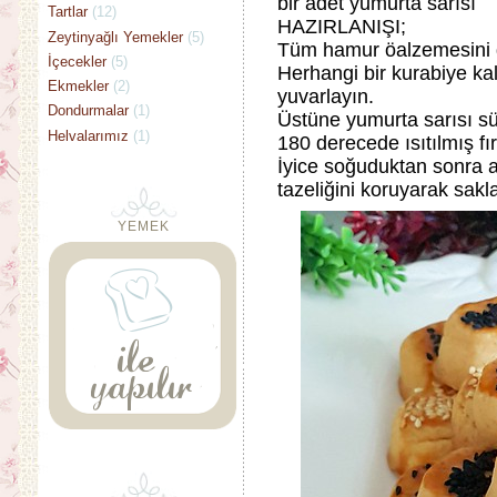
bir adet yumurta sarısı
Tartlar
(12)
HAZIRLANIŞI;
Zeytinyağlı Yemekler
(5)
Tüm hamur öalzemesini 
İçecekler
(5)
Herhangi bir kurabiye kalı
Ekmekler
(2)
yuvarlayın.
Dondurmalar
(1)
Üstüne yumurta sarısı s
Helvalarımız
(1)
180 derecede ısıtılmış fı
İyice soğuduktan sonra 
tazeliğini koruyarak saklay
YEMEK