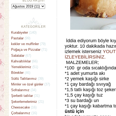
BLOG ARŞİVİ
KATEGORİLER
Kurabiyeler
(140)
Pastalar
(99)
İddia ediyorum böyle kıyır
kekler ve muffinler
(79)
yoktur. 10 dakikada hazır
Poğaça ve Pizzalar
(71)
izlemek isterseniz
YOUT
Salatalar
(67)
İZLEYEBİLİRSİNİZ.
Kahvaltılıklar
(66)
MALZEMELER;
Yemeklerimiz
(51)
*100 gr oda sıcaklığında
*1 adet yumurta akı
Börekler
(46)
*2 yemek kaşığı sirke
Sütlü Tatlılarımız
(39)
*1 çay bardağı sıvıyağ
Mimler ve özel günler
(37)
*1,5 tatlı kaşığı toz şeker
Sofralarımız
(34)
*1,5 çay kaşığı tuz
Şerbetli tatlılar
(31)
*3 su bardağı un
Şekerlemelerimiz
(21)
*1 çay kaşığı kabartma t
Cheesecake
(16)
üstü için
Çorbalarımız
(16)