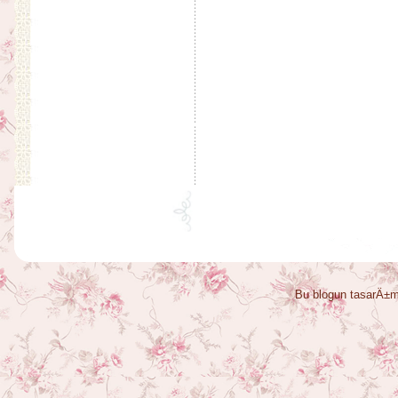
Bu blogun tasarÄ±