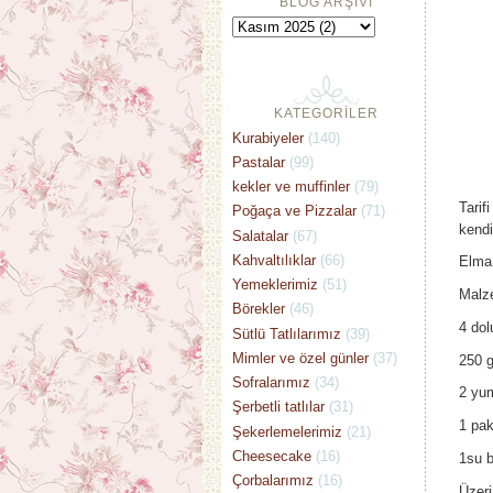
BLOG ARŞİVİ
KATEGORİLER
Kurabiyeler
(140)
Pastalar
(99)
kekler ve muffinler
(79)
Tarif
Poğaça ve Pizzalar
(71)
kendi
Salatalar
(67)
Kahvaltılıklar
(66)
Elma 
Yemeklerimiz
(51)
Malz
Börekler
(46)
4 dol
Sütlü Tatlılarımız
(39)
Mimler ve özel günler
(37)
250 g
Sofralarımız
(34)
2 yu
Şerbetli tatlılar
(31)
1 pak
Şekerlemelerimiz
(21)
Cheesecake
(16)
1su b
Çorbalarımız
(16)
Üzeri