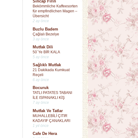
Sincap Fırın
Bekömmliche Kaffeesorten
für empfindlichen Magen –
Übersicht
2 ay önce
Buzlu Badem
Çağlalı Bezelye
3 ay önce
Mutfak Dili
50`Ye BİR KALA
5 ay önce
Sağlıklı Mutfak
21 Dakikada Kumkuat
Reçeli
6 ay önce
Bocuruk
TATLI PATATES TABANI
İLE ISPANAKLI KİŞ
7 ay önce
Mutfak Ve Tatlar
MUHALLEBİLİ ÇITIR
KADAYIF ÇANAKLARI
1 yıl önce
Cafe De Hera