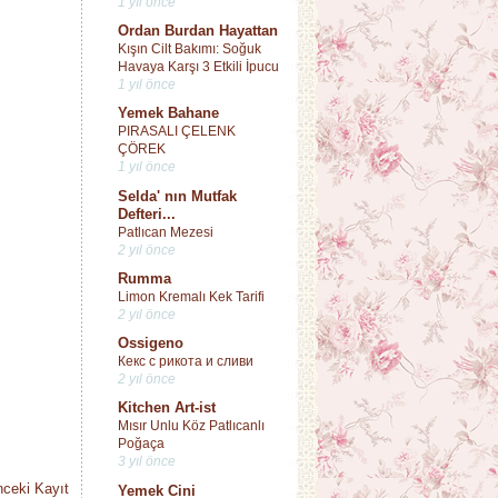
1 yıl önce
Ordan Burdan Hayattan
Kışın Cilt Bakımı: Soğuk
Havaya Karşı 3 Etkili İpucu
1 yıl önce
Yemek Bahane
PIRASALI ÇELENK
ÇÖREK
1 yıl önce
Selda' nın Mutfak
Defteri...
Patlıcan Mezesi
2 yıl önce
Rumma
Limon Kremalı Kek Tarifi
2 yıl önce
Ossigeno
Кекс с рикота и сливи
2 yıl önce
Kitchen Art-ist
Mısır Unlu Köz Patlıcanlı
Poğaça
3 yıl önce
ceki Kayıt
Yemek Cini