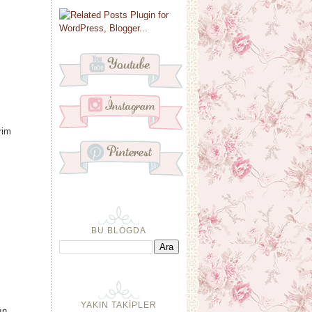
rim
BU BLOGDA
YAKIN TAKİPLER
çın