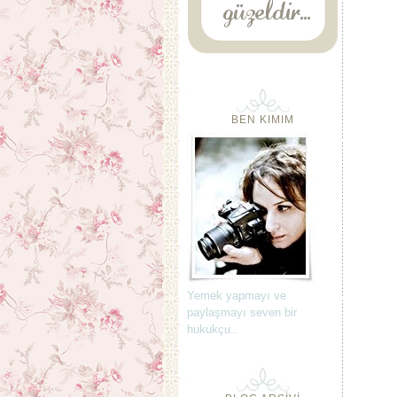
BEN KIMIM
Yemek yapmayı ve
paylaşmayı seven bir
hukukçu..