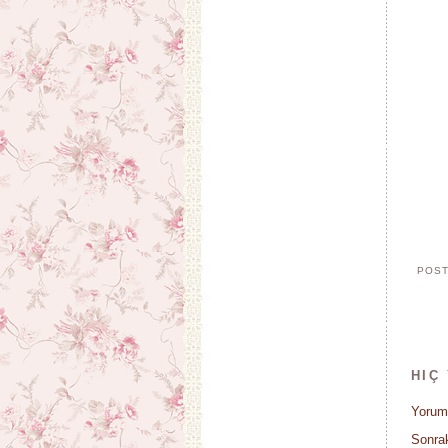
POST
HIÇ
Yorum
Sonrak