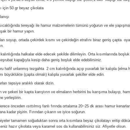
ı için 50 gr beyaz çikolata
lanışı
ıcaklığında tereyağı ile hamur malzemelerin tümünü yoğurun ve ele yapışm
şak bir hamur yapın.
arı soyup, ortada çekirdek kısmı ve çekirdeğin etrafını biraz geniş çapta oy
ın.
kalınlığında halkalar elde edecek şekilde dilimleyin. Orta kısımlarında boşlu
eşrubat kapağıyla kesip daha geniş boşluk elde edebilirsiniz.
u hafif unlanmış tezgahta 2 cm kalınlığında açıp yuvarlak bir kalıpla (elma h
ynı büyüklükte (çapta olmalı) kalıpla yuvarlak şekiller elde edin.
ları tepsiye aralıklı olarak dizin.
n ve şekeri bir kapta karıştırın ve elmaların herbirini bu karışıma bulayıp, ham
ne yerleştirin.
erece önceden ısıttılmış fanlı fırında ortalama 20~25 dk arası hamur kenarları
ana kadar pişirin. Fırından çıkarın ve iyice soğurun.
iyeler tamamen soğuduktan sonra orta kısımlara beyaz çikolatayı eritip dök
seniz hazır çikolata veya karamel sos da kullanabilirsiniz siz. Afiyetle olsun.