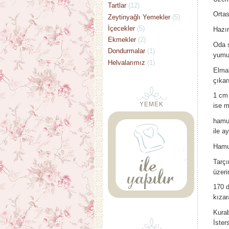
Tartlar
(12)
Ortas
Zeytinyağlı Yemekler
(5)
İçecekler
(5)
Hazır
Ekmekler
(2)
Oda s
Dondurmalar
(1)
yumu
Helvalarımız
(1)
Elmal
çıkar
1 cm 
YEMEK
ise m
hamur
ile a
Hamur
Tarçı
üzeri
170 d
kızar
Kurab
İster