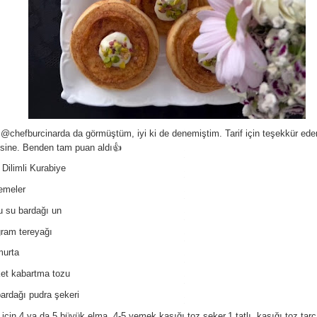
i @chefburcinarda da görmüştüm, iyi ki de denemiştim. Tarif için teşekkür ede
sine. Benden tam puan aldı👍
Dilimli Kurabiye
emeler
u su bardağı un
ram tereyağı
murta
et kabartma tozu
ardağı pudra şekeri
 için 4 ya da 5 büyük elma, 4-5 yemek kaşığı toz şeker,1 tatlı kaşığı toz tar