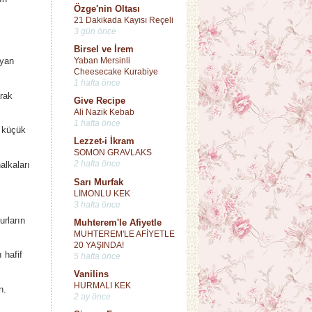
Özge'nin Oltası
21 Dakikada Kayısı Reçeli
3 gün önce
Birsel ve İrem
Yaban Mersinli
ayan
Cheesecake Kurabiye
1 hafta önce
arak
Give Recipe
Ali Nazik Kebab
1 hafta önce
k küçük
Lezzet-i İkram
SOMON GRAVLAKS
2 hafta önce
alkaları
Sarı Murfak
LİMONLU KEK
3 hafta önce
urların
Muhterem'le Afiyetle
MUHTEREM'LE AFİYETLE
20 YAŞINDA!
 hafif
5 hafta önce
Vanilins
HURMALI KEK
ün.
2 ay önce