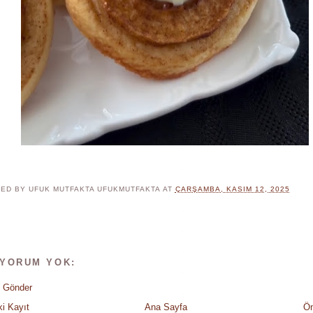
ED BY UFUK MUTFAKTA
UFUKMUTFAKTA
AT
ÇARŞAMBA, KASIM 12, 2025
 YORUM YOK:
 Gönder
i Kayıt
Ana Sayfa
Ön