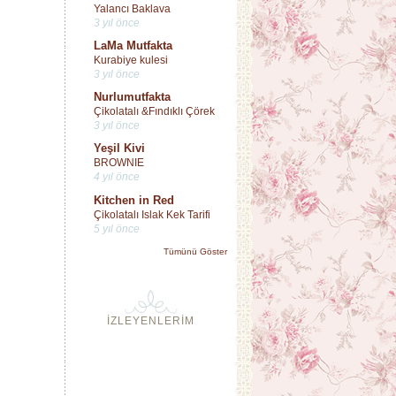
Yalancı Baklava
3 yıl önce
LaMa Mutfakta
Kurabiye kulesi
3 yıl önce
Nurlumutfakta
Çikolatalı &Fındıklı Çörek
3 yıl önce
Yeşil Kivi
BROWNIE
4 yıl önce
Kitchen in Red
Çikolatalı Islak Kek Tarifi
5 yıl önce
Tümünü Göster
İZLEYENLERİM