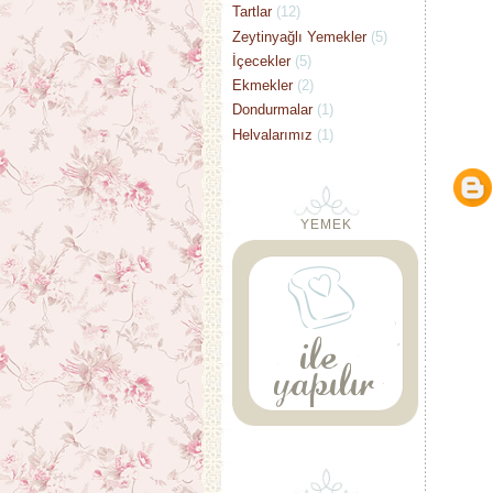
Tartlar
(12)
Zeytinyağlı Yemekler
(5)
İçecekler
(5)
Ekmekler
(2)
Dondurmalar
(1)
Helvalarımız
(1)
YEMEK