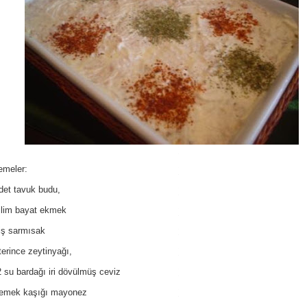
emeler:
det tavuk budu,
ilim bayat ekmek
iş sarmısak
terince zeytinyağı,
2 su bardağı iri dövülmüş ceviz
yemek kaşığı mayonez