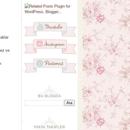
aklar
nez ve
k
BU BLOGDA
YAKIN TAKİPLER