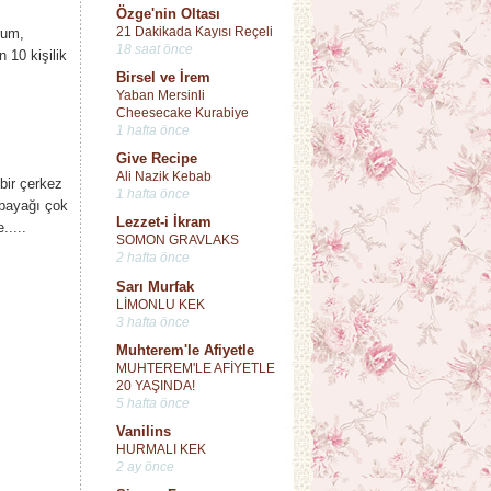
Özge'nin Oltası
21 Dakikada Kayısı Reçeli
rum,
18 saat önce
 10 kişilik
Birsel ve İrem
Yaban Mersinli
Cheesecake Kurabiye
1 hafta önce
Give Recipe
Ali Nazik Kebab
bir çerkez
1 hafta önce
 bayağı çok
Lezzet-i İkram
.....
SOMON GRAVLAKS
2 hafta önce
Sarı Murfak
LİMONLU KEK
3 hafta önce
Muhterem'le Afiyetle
MUHTEREM'LE AFİYETLE
20 YAŞINDA!
5 hafta önce
Vanilins
HURMALI KEK
2 ay önce