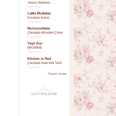
Yalancı Baklava
3 yıl önce
LaMa Mutfakta
Kurabiye kulesi
3 yıl önce
Nurlumutfakta
Çikolatalı &Fındıklı Çörek
3 yıl önce
Yeşil Kivi
BROWNIE
4 yıl önce
Kitchen in Red
Çikolatalı Islak Kek Tarifi
5 yıl önce
Tümünü Göster
İZLEYENLERİM