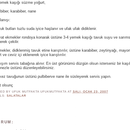
yemek kaşığı süzme yoğurt,
lbiber, karabiber, nane
lanışı:
uk butları tuzlu suda iyice haşlanır ve ufak ufak didiklenir.
at ekmekler rondoya konarak üstüne 3-4 yemek kaşığı tavuk suyu ve sarıms
erek çekilir.
ekler, didklenmiş tavuk etine karıştırılır, üstüne karabiber, zeytinyağı, mayo
t ve ceviz içi eklenerek iyice karıştırılır.
ışım servis tabağına alınır. En üst görünümü düzgün olsun isterseniz bir kaşı
ezle üstünü düzenleyebilirsiniz.
kez tavuğunun üstünü pulbiberve nane ile süsleyerek servis yapın.
t olsunç
ED BY UFUK MUTFAKTA
UFUKMUTFAKTA
AT
SALI, OCAK 23, 2007
LS:
SALATALAR
ORUM: