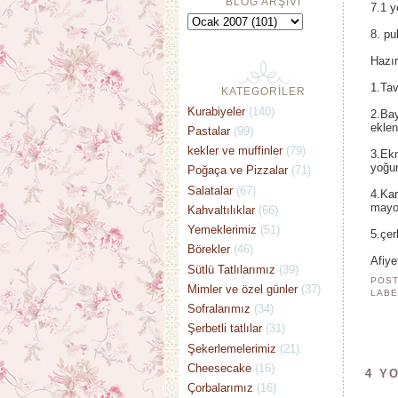
BLOG ARŞİVİ
7.1 
8. pu
Hazır
1.Tav
KATEGORİLER
Kurabiyeler
(140)
2.Bay
eklen
Pastalar
(99)
kekler ve muffinler
(79)
3.Ekm
yoğur
Poğaça ve Pizzalar
(71)
Salatalar
(67)
4.Kar
mayon
Kahvaltılıklar
(66)
Yemeklerimiz
(51)
5.çer
Börekler
(46)
Afiye
Sütlü Tatlılarımız
(39)
POST
Mimler ve özel günler
(37)
LABE
Sofralarımız
(34)
Şerbetli tatlılar
(31)
Şekerlemelerimiz
(21)
Cheesecake
(16)
4 Y
Çorbalarımız
(16)