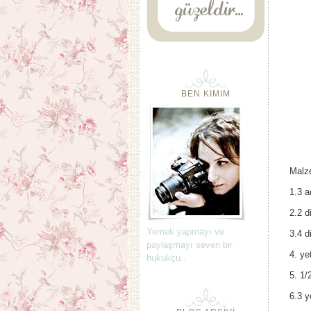
BEN KIMIM
Malz
1.3 a
2.2 d
Yemek yapmayı ve
3.4 d
paylaşmayı seven bir
4. ye
hukukçu..
5. 1/
6.3 