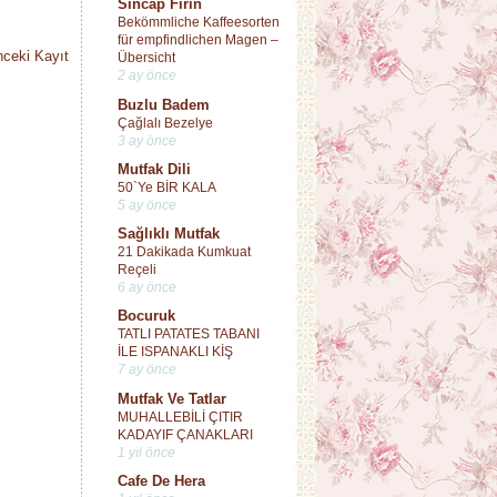
Sincap Fırın
Bekömmliche Kaffeesorten
für empfindlichen Magen –
ceki Kayıt
Übersicht
2 ay önce
Buzlu Badem
Çağlalı Bezelye
3 ay önce
Mutfak Dili
50`Ye BİR KALA
5 ay önce
Sağlıklı Mutfak
21 Dakikada Kumkuat
Reçeli
6 ay önce
Bocuruk
TATLI PATATES TABANI
İLE ISPANAKLI KİŞ
7 ay önce
Mutfak Ve Tatlar
MUHALLEBİLİ ÇITIR
KADAYIF ÇANAKLARI
1 yıl önce
Cafe De Hera