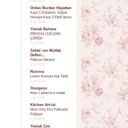
1 yıl önce
Ordan Burdan Hayattan
Kışın Cilt Bakımı: Soğuk
Havaya Karşı 3 Etkili İpucu
1 yıl önce
Yemek Bahane
PIRASALI ÇELENK
ÇÖREK
1 yıl önce
Selda' nın Mutfak
Defteri...
Patlıcan Mezesi
2 yıl önce
Rumma
Limon Kremalı Kek Tarifi
2 yıl önce
Ossigeno
Кекс с рикота и сливи
2 yıl önce
Kitchen Art-ist
Mısır Unlu Köz Patlıcanlı
Poğaça
3 yıl önce
Yemek Cini