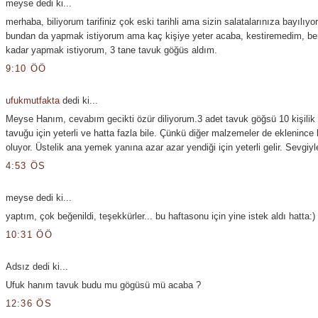
meyse dedi ki...
merhaba, biliyorum tarifiniz çok eski tarihli ama sizin salatalarınıza bayılıyo
bundan da yapmak istiyorum ama kaç kişiye yeter acaba, kestiremedim, ben
kadar yapmak istiyorum, 3 tane tavuk göğüs aldım.
9:10 ÖÖ
ufukmutfakta
dedi ki...
Meyse Hanım, cevabım gecikti özür diliyorum.3 adet tavuk göğsü 10 kişilik 
tavuğu için yeterli ve hatta fazla bile. Çünkü diğer malzemeler de eklenince
oluyor. Üstelik ana yemek yanına azar azar yendiği için yeterli gelir. Sevgiyle
4:53 ÖS
meyse dedi ki...
yaptım, çok beğenildi, teşekkürler... bu haftasonu için yine istek aldı hatta:)
10:31 ÖÖ
Adsız dedi ki...
Ufuk hanım tavuk budu mu gögüsü mü acaba ?
12:36 ÖS