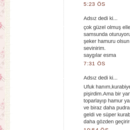
5:23 ÖS
Adsız dedi ki...
çok güzel olmuş elle
samsunda oturuyoru
şeker hamuru olsun
sevinirim.
saygılar esma
7:31 ÖS
Adsız dedi ki...
Ufuk hanım,kurabiyel
pişirdim.Ama bir yan
toparlayıp hamur y
ve biraz daha pudra
geldi ve süper kurabi
daha gözden geçirirs