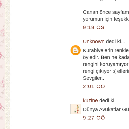
Canan önce sayfama
yorumun için teşekkü
9:19 ÖS
Unknown
dedi ki...
Kurabiyelerin renkl
öyledir. Ben ne kad
rengini koruyamıyor
rengi çıkıyor :( eller
Sevgiler..
2:01 ÖÖ
kuzine
dedi ki...
Dünya Avukatlar Gü
9:27 ÖÖ