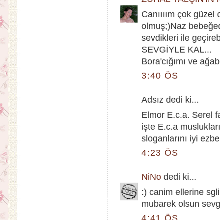
Canıııım çok güzel o
olmuş;)Naz bebeğede
sevdikleri ile geçireb
SEVGİYLE KAL...
Bora'cığımı ve ağab
3:40 ÖS
Adsız dedi ki...
Elmor E.c.a. Serel f
işte E.c.a musluklar
sloganlarını iyi ezbe
4:23 ÖS
NiNo
dedi ki...
:) canim ellerine sg
mubarek olsun sevg
4:41 ÖS