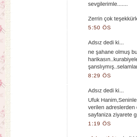
sevgilerimle.......
Zerrin çok teşekkürle
5:50 ÖS
Adsız dedi ki...
ne şahane olmuş bu 
harikasın..kurabiyel
şanslıymış..selamlar
8:29 ÖS
Adsız dedi ki...
Ufuk Hanim,Seninle 
verilen adreslerden
sayfaniza ziyarete ge
1:19 ÖS