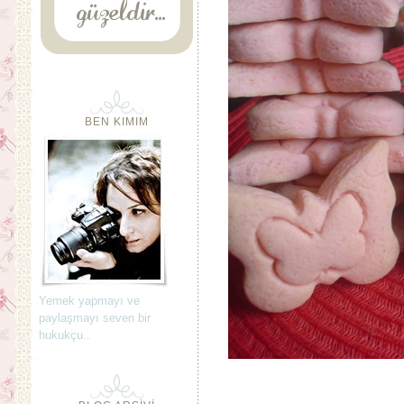
BEN KIMIM
Yemek yapmayı ve
paylaşmayı seven bir
hukukçu..