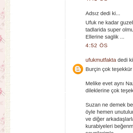
Adsız dedi ki...
Ufuk ne kadar guzel
tadlarida super olmu
Ellerine saglik ...
4:52 ÖS
ufukmutfakta
dedi ki
Burçin çok teşekkür 
Melike evet aynı Na
dileklerine çok teşek
Suzan ne demek beni 
öyle hemen unutulu
ve diğer arkadaşlar
kurabiyeleri beğenm