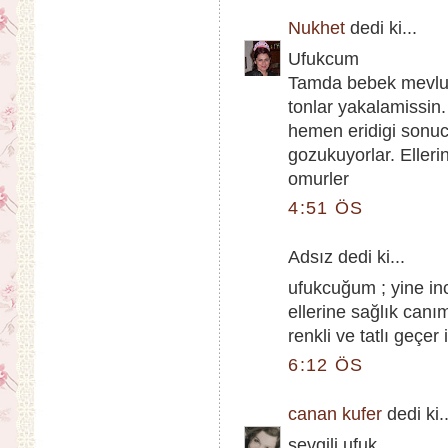
Nukhet
dedi ki...
Ufukcum
Tamda bebek mevlud
tonlar yakalamissin
hemen eridigi sonu
gozukuyorlar. Eller
omurler
4:51 ÖS
Adsız dedi ki...
ufukcuğum ; yine in
ellerine sağlık can
renkli ve tatlı geçer 
6:12 ÖS
canan kufer
dedi ki..
sevgili ufuk,