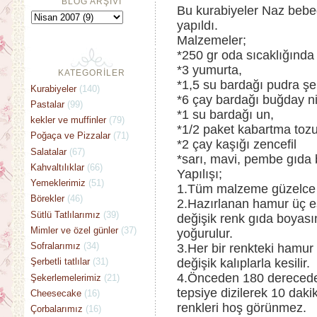
BLOG ARŞİVİ
Bu kurabiyeler Naz bebe
yapıldı.
Malzemeler;
*250 gr oda sıcaklığında
*3 yumurta,
KATEGORİLER
*1,5 su bardağı pudra şe
Kurabiyeler
(140)
*6 çay bardağı buğday ni
Pastalar
(99)
*1 su bardağı un,
kekler ve muffinler
(79)
*1/2 paket kabartma tozu
Poğaça ve Pizzalar
(71)
*2 çay kaşığı zencefil
Salatalar
(67)
*sarı, mavi, pembe gıda 
Kahvaltılıklar
(66)
Yapılışı;
Yemeklerimiz
(51)
1.Tüm malzeme güzelce 
Börekler
(46)
2.Hazırlanan hamur üç eşi
Sütlü Tatlılarımız
(39)
değişik renk gıda boyasın
Mimler ve özel günler
(37)
yoğurulur.
Sofralarımız
(34)
3.Her bir renkteki hamur 
değişik kalıplarla kesilir.
Şerbetli tatlılar
(31)
4.Önceden 180 derecede ıs
Şekerlemelerimiz
(21)
tepsiye dizilerek 10 dakik
Cheesecake
(16)
renkleri hoş görünmez.
Çorbalarımız
(16)