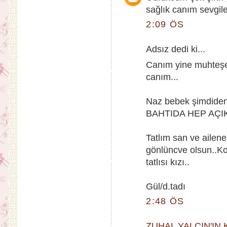
sağlık canım sevgiler
2:09 ÖS
Adsız dedi ki...
Canım yine muhteşem
canım...
Naz bebek şimdide
BAHTIDA HEP AÇI
Tatlım san ve ailene
gönlüncve olsun..K
tatlısı kızı..
Gül/d.tadı
2:48 ÖS
ZUHAL YALÇIN'IN