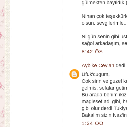
gülmekten bayıldık 
Nihan çok teşekkürl
olsun, sevgilerimle..
Nilgün senin gibi us
sağol arkadaşım, sev
8:42 ÖS
Aybike Ceylan
dedi k
Ufuk'cugum,
Cok sirin ve guzel 
gelmis, sefalar getir
Bu arada benim ikiz 
maglesef adi gibi, he
gibi olur derdi Tukiy
Bakalim sizin Naz'ini
1:34 ÖÖ