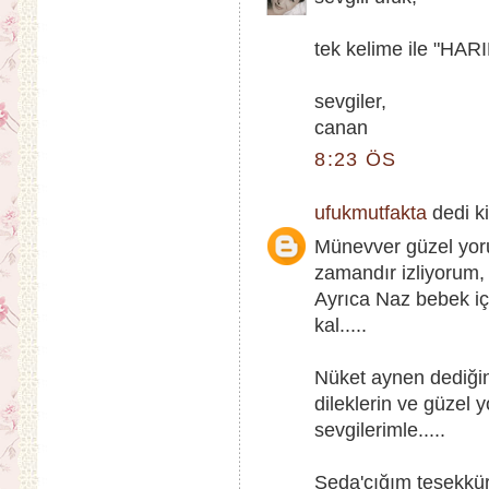
tek kelime ile "HARI
sevgiler,
canan
8:23 ÖS
ufukmutfakta
dedi ki
Münevver güzel yor
zamandır izliyorum,
Ayrıca Naz bebek içi
kal.....
Nüket aynen dediğin 
dileklerin ve güzel 
sevgilerimle.....
Seda'cığım teşekkür