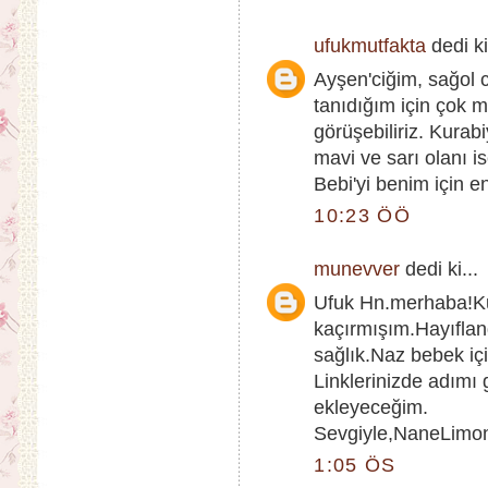
ufukmutfakta
dedi ki
Ayşen'ciğim, sağol 
tanıdığım için çok
görüşebiliriz. Kurab
mavi ve sarı olanı is
Bebi'yi benim için e
10:23 ÖÖ
munevver
dedi ki...
Ufuk Hn.merhaba!Ku
kaçırmışım.Hayıflan
sağlık.Naz bebek içi
Linklerinizde adımı
ekleyeceğim.
Sevgiyle,NaneLimo
1:05 ÖS