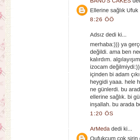
BANU'S CAKES
ded
Ellerine sağlık Ufuk
8:26 ÖÖ
Adsız dedi ki...
merhaba:))) ya gerç
değildi. ama ben ned
kalırdım. algılayışı
izocam değilmiydi:))
içinden bi adam çık
heygidi yaaa. hele h
ne günlerdi. bu ara
ellerine sağlık. bi g
inşallah. bu arada 
1:20 ÖS
ArMeda
dedi ki...
Oufukcum çok şirin 