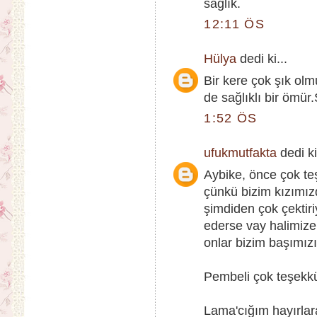
sağlık.
12:11 ÖS
Hülya
dedi ki...
Bir kere çok şık olm
de sağlıklı bir ömür.
1:52 ÖS
ufukmutfakta
dedi ki
Aybike, önce çok te
çünkü bizim kızımız
şimdiden çok çekti
ederse vay halimize
onlar bizim başımızın
Pembeli çok teşekkür
Lama'cığım hayırlar