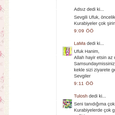
Adsız dedi ki...
Sevgili Ufuk, önceli
Kurabiyeler çok şiri
9:09 ÖÖ
LaMa
dedi ki...
Ufuk Hanim,
Allah hayir etsin a
Samsundaymissiniz 
kekle sizi ziyarete 
Sevgiler
9:11 ÖÖ
Tulosh
dedi ki...
Seni tanıdığıma çok
Kurabiyelerde çok gü