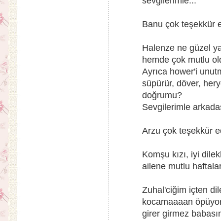
sevgilerimle...
Banu çok teşekkür ed
Halenze ne güzel y
hemde çok mutlu old
Ayrıca hower'i un
süpürür, döver, her
doğrumu?
Sevgilerimle arkadaş
Arzu çok teşekkür ed
Komşu kızı, iyi dile
ailene mutlu haftalar
Zuhal'ciğim içten dil
kocamaaaan öpüyoru
girer girmez babası