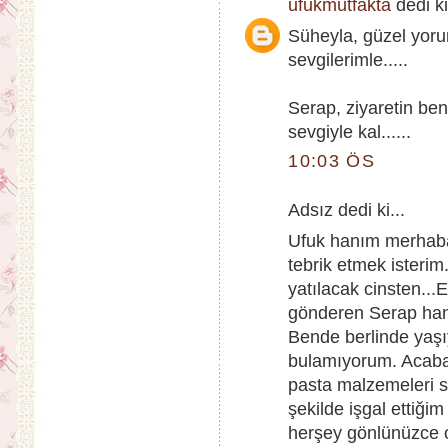
ufukmutfakta
dedi ki
Süheyla, güzel yoru
sevgilerimle.....
Serap, ziyaretin ben
sevgiyle kal......
10:03 ÖS
Adsız dedi ki...
Ufuk hanım merhabal
tebrik etmek isteri
yatılacak cinsten..
gönderen Serap han
Bende berlinde yaş
bulamıyorum. Acaba 
pasta malzemeleri s
şekilde işgal ettiği
herşey gönlünüzce o