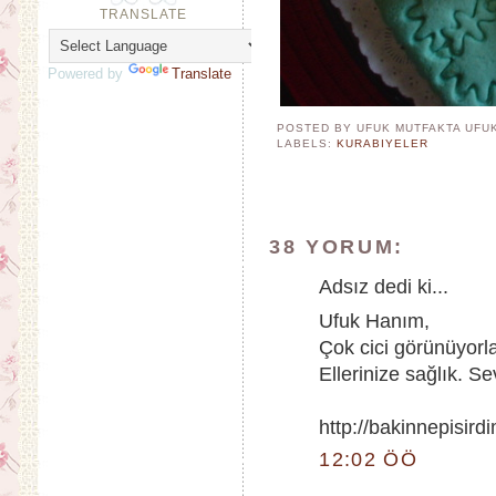
TRANSLATE
Powered by
Translate
POSTED BY UFUK MUTFAKTA
UFU
LABELS:
KURABIYELER
38 YORUM:
Adsız dedi ki...
Ufuk Hanım,
Çok cici görünüyorl
Ellerinize sağlık. Se
http://bakinnepisir
12:02 ÖÖ