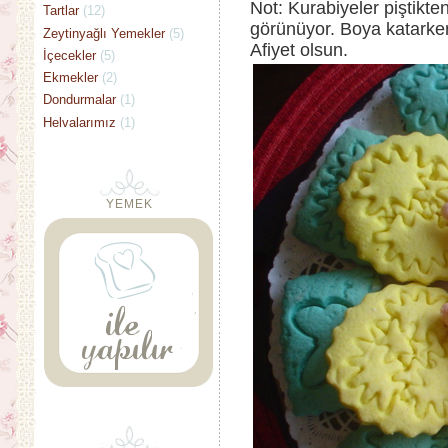
Not: Kurabiyeler piştikten
Tartlar
(12)
görünüyor. Boya katarken
Zeytinyağlı Yemekler
(5)
Afiyet olsun.
İçecekler
(5)
Ekmekler
(2)
Dondurmalar
(1)
Helvalarımız
(1)
YEMEK