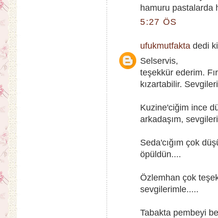
hamuru pastalarda h
5:27 ÖS
ufukmutfakta
dedi ki
Selservis,
teşekkür ederim. Fırı
kızartabilir. Sevgiler
Kuzine'ciğim ince d
arkadaşım, sevgileri
Seda'cığım çok düşü
öpüldün....
Özlemhan çok teşekkü
sevgilerimle.....
Tabakta pembeyi beğ