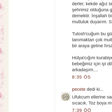
derler, kekde ağız t
şehrimiz olduğuna g
demektir. İnşallah b
mutluluk duyarım. Se
Tulosh'cuğum bu gün
tanımaktan çok mutl
bir araya gelme fırsa
Hülya'cığım kurabiy
bebeğimiz için iyi di
arkadaşım....
8:35 ÖS
pecete
dedi ki...
Ufukcum ellerine sağ
sıcacık. Toz boya mı
7:39 ÖÖ