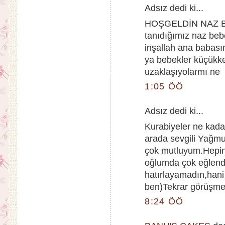
Adsız dedi ki...
HOŞGELDİN NAZ B
tanıdığımız naz bebe
inşallah ana babası
ya bebekler küçükke
uzaklaşıyolarmı ne
1:05 ÖÖ
Adsız dedi ki...
Kurabiyeler ne kada
arada sevgili Yağm
çok mutluyum.Hepini
oğlumda çok eğlendi
hatırlayamadın,hani
ben)Tekrar görüşmek 
8:24 ÖÖ