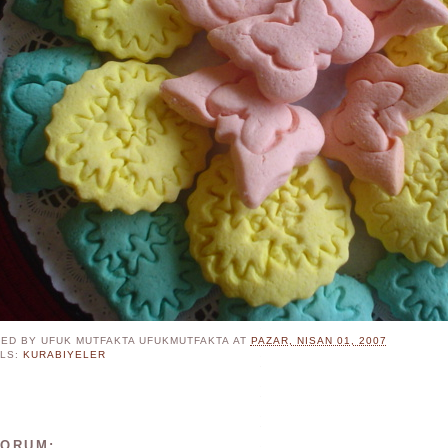
ED BY UFUK MUTFAKTA
UFUKMUTFAKTA
AT
PAZAR, NISAN 01, 2007
LS:
KURABIYELER
YORUM: