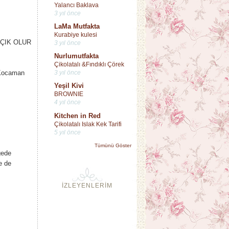
Yalancı Baklava
3 yıl önce
LaMa Mutfakta
Kurabiye kulesi
AÇIK OLUR
3 yıl önce
Nurlumutfakta
Çikolatalı &Fındıklı Çörek
.Kocaman
3 yıl önce
Yeşil Kivi
BROWNIE
4 yıl önce
Kitchen in Red
Çikolatalı Islak Kek Tarifi
5 yıl önce
Tümünü Göster
ğede
e de
İZLEYENLERİM