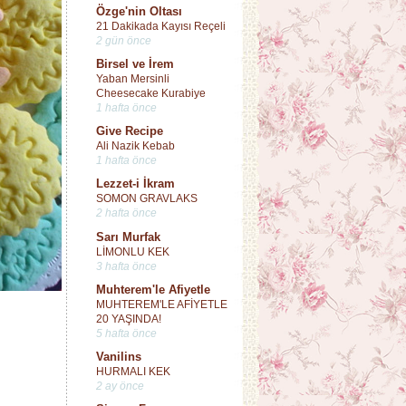
Özge'nin Oltası
21 Dakikada Kayısı Reçeli
2 gün önce
Birsel ve İrem
Yaban Mersinli
Cheesecake Kurabiye
1 hafta önce
Give Recipe
Ali Nazik Kebab
1 hafta önce
Lezzet-i İkram
SOMON GRAVLAKS
2 hafta önce
Sarı Murfak
LİMONLU KEK
3 hafta önce
Muhterem'le Afiyetle
MUHTEREM'LE AFİYETLE
20 YAŞINDA!
5 hafta önce
Vanilins
HURMALI KEK
2 ay önce