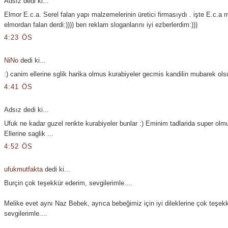
Adsız dedi ki...
Elmor E.c.a. Serel falan yapı malzemelerinin üretici firmasıydı . işte E.c.a 
elmordan falan derdi:)))) ben reklam sloganlarını iyi ezberlerdim:)))
4:23 ÖS
NiNo
dedi ki...
:) canim ellerine sglik harika olmus kurabiyeler gecmis kandilin mubarek ols
4:41 ÖS
Adsız dedi ki...
Ufuk ne kadar guzel renkte kurabiyeler bunlar :) Eminim tadlarida super olmu
Ellerine saglik ...
4:52 ÖS
ufukmutfakta
dedi ki...
Burçin çok teşekkür ederim, sevgilerimle....
Melike evet aynı Naz Bebek, ayrıca bebeğimiz için iyi dileklerine çok teşek
sevgilerimle....