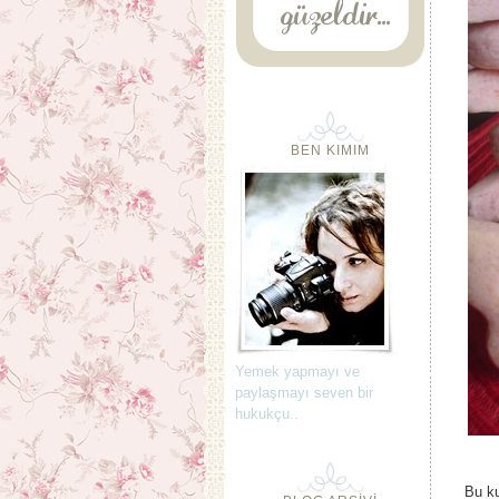
BEN KIMIM
Yemek yapmayı ve
paylaşmayı seven bir
hukukçu..
Bu ku