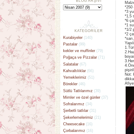
BLOG ARŞİVİ
Malz
*250 
*3 yu
*1,5 
*6 ça
*1 su
*1/2 
KATEGORİLER
*2 ça
Kurabiyeler
(140)
*sarı
Yapıl
Pastalar
(99)
1.Tü
kekler ve muffinler
(79)
2.Haz
boyas
Poğaça ve Pizzalar
(71)
3.Her
Salatalar
(67)
4.Önc
pişir
Kahvaltılıklar
(66)
Not: 
Yemeklerimiz
(51)
dikka
Afiye
Börekler
(46)
Sütlü Tatlılarımız
(39)
Mimler ve özel günler
(37)
Sofralarımız
(34)
Şerbetli tatlılar
(31)
Şekerlemelerimiz
(21)
Cheesecake
(16)
Çorbalarımız
(16)