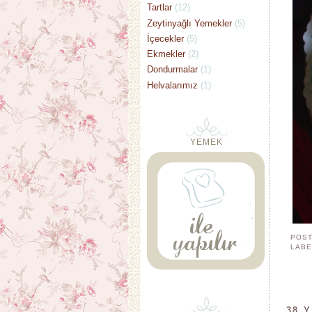
Tartlar
(12)
Zeytinyağlı Yemekler
(5)
İçecekler
(5)
Ekmekler
(2)
Dondurmalar
(1)
Helvalarımız
(1)
YEMEK
POST
LABE
38 