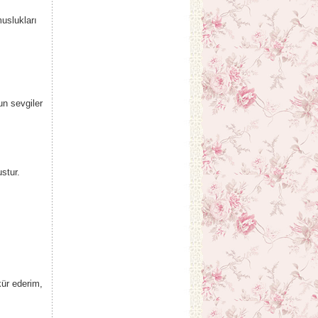
muslukları
un sevgiler
stur.
kür ederim,