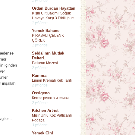
1 yıl önce
Ordan Burdan Hayattan
Kışın Cilt Bakımı: Soğuk
Havaya Karşı 3 Etkili İpucu
1 yıl önce
Yemek Bahane
PIRASALI ÇELENK
ÇÖREK
1 yıl önce
Selda' nın Mutfak
 nedense
Defteri...
lmor
Patlıcan Mezesi
in içinden
2 yıl önce
wer
Rumma
ünler
Limon Kremalı Kek Tarifi
 inşallah.
2 yıl önce
Ossigeno
Кекс с рикота и сливи
2 yıl önce
Kitchen Art-ist
Mısır Unlu Köz Patlıcanlı
iler...
Poğaça
3 yıl önce
Yemek Cini