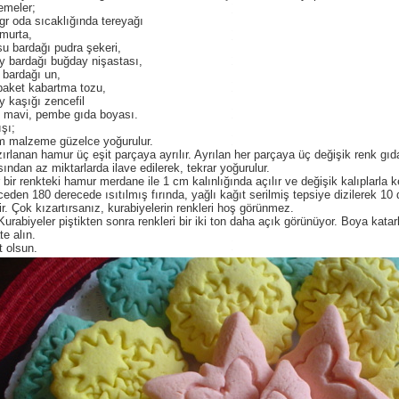
emeler;
gr oda sıcaklığında tereyağı
murta,
su bardağı pudra şekeri,
y bardağı buğday nişastası,
 bardağı un,
paket kabartma tozu,
y kaşığı zencefil
, mavi, pembe gıda boyası.
ışı;
m malzeme güzelce yoğurulur.
ırlanan hamur üç eşit parçaya ayrılır. Ayrılan her parçaya üç değişik renk gıd
ından az miktarlarda ilave edilerek, tekrar yoğurulur.
 bir renkteki hamur merdane ile 1 cm kalınlığında açılır ve değişik kalıplarla ke
eden 180 derecede ısıtılmış fırında, yağlı kağıt serilmiş tepsiye dizilerek 10
ilir. Çok kızartırsanız, kurabiyelerin renkleri hoş görünmez.
Kurabiyeler piştikten sonra renkleri bir iki ton daha açık görünüyor. Boya kata
te alın.
t olsun.