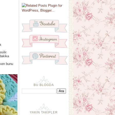
a
silir.
 dakika
rken bunu
BU BLOGDA
YAKIN TAKİPLER