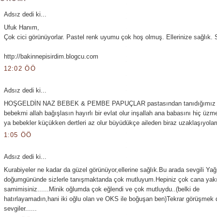
Adsız dedi ki...
Ufuk Hanım,
Çok cici görünüyorlar. Pastel renk uyumu çok hoş olmuş. Ellerinize sağlık. S
http://bakinnepisirdim.blogcu.com
12:02 ÖÖ
Adsız dedi ki...
HOŞGELDİN NAZ BEBEK & PEMBE PAPUÇLAR pastasından tanıdığımız 
bebekmi allah bağışlasın hayırlı bir evlat olur inşallah ana babasını hiç üzm
ya bebekler küçükken dertleri az olur büyüdükçe aileden biraz uzaklaşıyola
1:05 ÖÖ
Adsız dedi ki...
Kurabiyeler ne kadar da güzel görünüyor,ellerine sağlık.Bu arada sevgili Ya
doğumgününde sizlerle tanışmaktanda çok mutluyum.Hepiniz çok cana yak
samimisiniz......Minik oğlumda çok eğlendi ve çok mutluydu..(belki de
hatırlayamadın,hani iki oğlu olan ve OKS ile boğuşan ben)Tekrar görüşmek d
sevgiler......