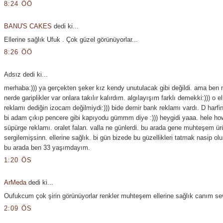
8:24 ÖÖ
BANU'S CAKES
dedi ki...
Ellerine sağlık Ufuk . Çok güzel görünüyorlar...
8:26 ÖÖ
Adsız dedi ki...
merhaba:))) ya gerçekten şeker kız kendy unutulacak gibi değildi. ama ben
nerde gariplikler var onlara takılır kalırdım. algılayışım farklı demekki:))) o e
reklamı dediğin izocam değilmiydi:))) bide demir bank reklamı vardı. D harfin
bi adam çıkıp pencere gibi kapıyodu gümmm diye :))) heygidi yaaa. hele ho
süpürge reklamı. oralet falan. valla ne günlerdi. bu arada gene muhteşem ür
sergilemişsinn. ellerine sağlık. bi gün bizede bu güzellikleri tatmak nasip olur
bu arada ben 33 yaşımdayım.
1:20 ÖS
ArMeda
dedi ki...
Oufukcum çok şirin görünüyorlar renkler muhteşem ellerine sağlık canım sevg
2:09 ÖS