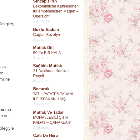
Sincap Fırın
Bekömmliche Kaffeesorten
für empfindlichen Magen –
Übersicht
2 ay önce
evgiler,
Buzlu Badem
Çağlalı Bezelye
3 ay önce
Mutfak Dili
50`Ye BİR KALA
5 ay önce
Sağlıklı Mutfak
naz
21 Dakikada Kumkuat
ez
Reçeli
rmı ne
6 ay önce
Bocuruk
TATLI PATATES TABANI
İLE ISPANAKLI KİŞ
7 ay önce
ğmurun
Mutfak Ve Tatlar
ın ve
MUHALLEBİLİ ÇITIR
KADAYIF ÇANAKLARI
1 yıl önce
ileğiyle
Cafe De Hera