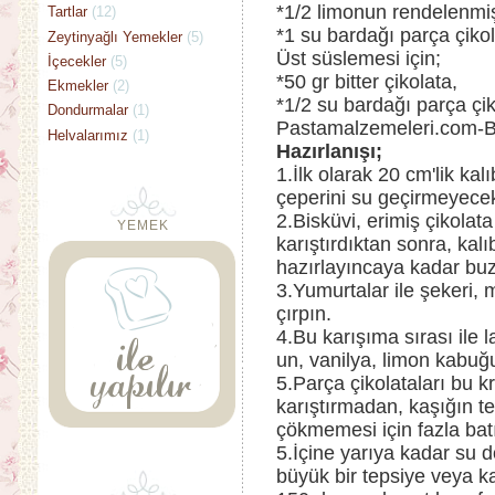
*1/2 limonun rendelenmi
Tartlar
(12)
*1 su bardağı parça çikola
Zeytinyağlı Yemekler
(5)
Üst süslemesi için;
İçecekler
(5)
*50 gr bitter çikolata,
Ekmekler
(2)
*1/2 su bardağı parça çik
Dondurmalar
(1)
Pastamalzemeleri.com-B
Helvalarımız
(1)
Hazırlanışı;
1.İlk olarak 20 cm'lik kal
çeperini su geçirmeyecek
2.Bisküvi, erimiş çikolat
YEMEK
karıştırdıktan sonra, kal
hazırlayıncaya kadar buz
3.Yumurtalar ile şekeri, 
çırpın.
4.Bu karışıma sırası ile 
un, vanilya, limon kabuğu
5.Parça çikolataları bu k
karıştırmadan, kaşığın te
çökmemesi için fazla bat
5.İçine yarıya kadar su 
büyük bir tepsiye veya ka