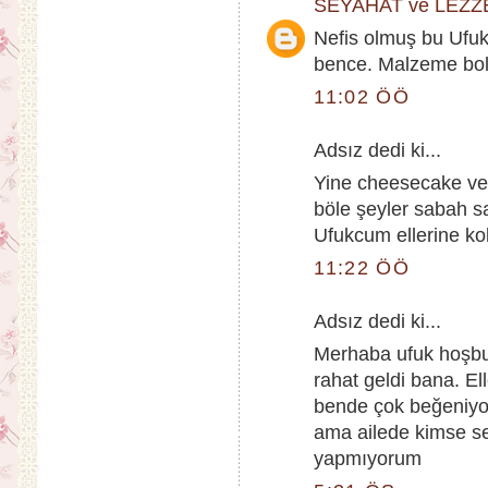
SEYAHAT ve LEZZ
Nefis olmuş bu Ufuk.
bence. Malzeme bol 
11:02 ÖÖ
Adsız dedi ki...
Yine cheesecake ve 
böle şeyler sabah s
Ufukcum ellerine ko
11:22 ÖÖ
Adsız dedi ki...
Merhaba ufuk hoşbu
rahat geldi bana. E
bende çok beğeniyo
ama ailede kimse s
yapmıyorum