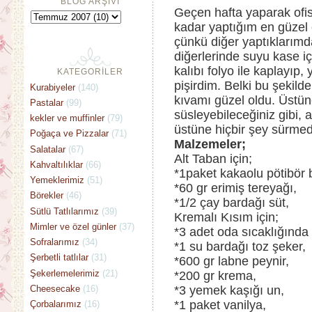
BLOG ARŞİVİ
Geçen hafta yaparak of
kadar yaptığım en güzel
çünkü diğer yaptıklarım
diğerlerinde suyu kase içi
kalıbı folyo ile kaplayıp,
KATEGORİLER
pişirdim. Belki bu şekild
Kurabiyeler
(140)
kıvamı güzel oldu. Üstün
Pastalar
(99)
süsleyebileceğiniz gibi, 
kekler ve muffinler
(79)
üstüne hiçbir şey sürmede
Poğaça ve Pizzalar
(71)
Malzemeler;
Salatalar
(67)
Alt Taban için;
Kahvaltılıklar
(66)
*1paket kakaolu pötibör b
Yemeklerimiz
(51)
*60 gr erimiş tereyağı,
Börekler
(46)
*1/2 çay bardağı süt,
Sütlü Tatlılarımız
(39)
Kremalı Kısım için;
Mimler ve özel günler
(37)
*3 adet oda sıcaklığında
Sofralarımız
(34)
*1 su bardağı toz şeker,
Şerbetli tatlılar
(31)
*600 gr labne peynir,
Şekerlemelerimiz
(21)
*200 gr krema,
Cheesecake
(16)
*3 yemek kaşığı un,
*1 paket vanilya,
Çorbalarımız
(16)