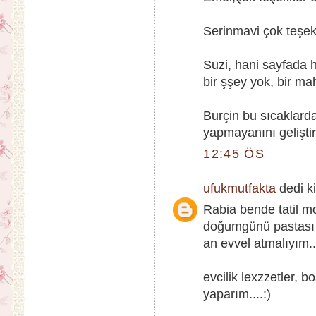
Serinmavi çok teşekk
Suzi, hani sayfada 
bir şşey yok, bir ma
Burçin bu sıcaklarda
yapmayanını geliştir
12:45 ÖS
ufukmutfakta
dedi ki
Rabia bende tatil 
doğumgünü pastası y
an evvel atmalıyım...
evcilik lexzzetler,
yaparım....:)