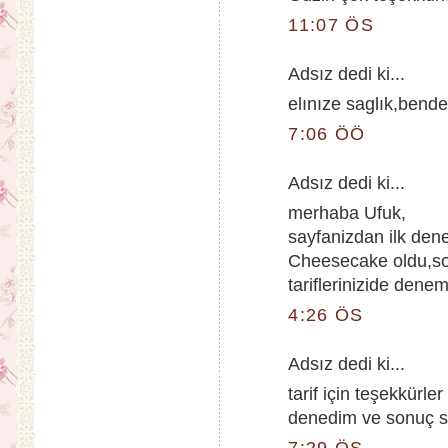
11:07 ÖS
Adsız dedi ki...
elınıze saglık,bend
7:06 ÖÖ
Adsız dedi ki...
merhaba Ufuk,
sayfanizdan ilk den
Cheesecake oldu,so
tariflerinizide denem
4:26 ÖS
Adsız dedi ki...
tarif için teşekkürler 
denedim ve sonuç s
7:29 ÖS