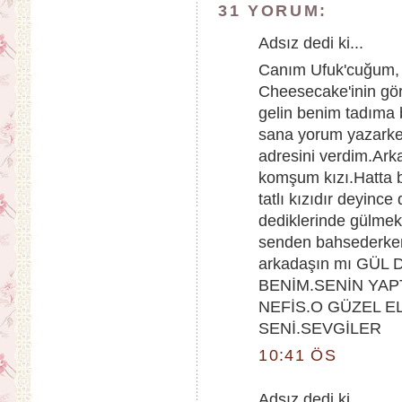
31 YORUM:
Adsız dedi ki...
Canım Ufuk'cuğum,
Cheesecake'inin gör
gelin benim tadıma b
sana yorum yazarken
adresini verdim.Ark
komşum kızı.Hatta 
tatlı kızıdır deyinc
dediklerinde gülme
senden bahsederken
arkadaşın mı GÜ
BENİM.SENİN YAP
NEFİS.O GÜZEL 
SENİ.SEVGİLER
10:41 ÖS
Adsız dedi ki...