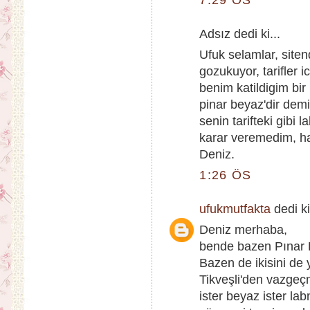
Adsız dedi ki...
Ufuk selamlar, siten
gozukuyor, tarifler 
benim katildigim bir
pinar beyaz'dir dem
senin tarifteki gibi
karar veremedim, ha
Deniz.
1:26 ÖS
ufukmutfakta
dedi ki
Deniz merhaba,
bende bazen Pınar 
Bazen de ikisini de 
Tikveşli'den vazgeçm
ister beyaz ister l