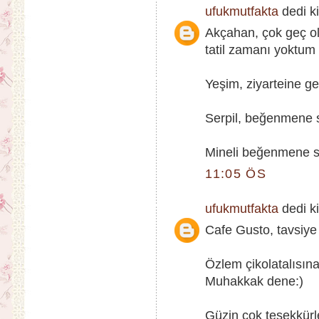
ufukmutfakta
dedi ki
Akçahan, çok geç ol
tatil zamanı yoktum
Yeşim, ziyarteine ge
Serpil, beğenmene se
Mineli beğenmene se
11:05 ÖS
ufukmutfakta
dedi ki
Cafe Gusto, tavsiye
Özlem çikolatalısı
Muhakkak dene:)
Güzin çok teşekkürler