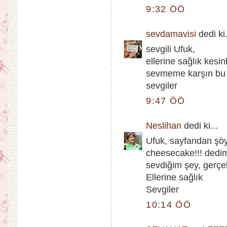
9:32 ÖÖ
sevdamavisi
dedi ki.
sevgili Ufuk,
ellerine sağlık kesi
sevmeme karşın bu
sevgiler
9:47 ÖÖ
Neslihan
dedi ki...
Ufuk, sayfandan şöy
cheesecake!!! dedi
sevdiğim şey, gerçe
Ellerine sağlık
Sevgiler
10:14 ÖÖ