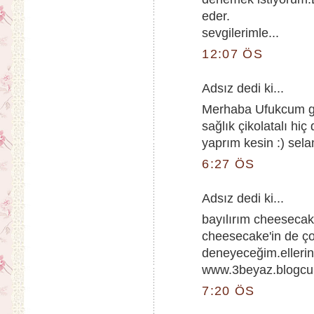
eder.
sevgilerimle...
12:07 ÖS
Adsız dedi ki...
Merhaba Ufukcum gör
sağlık çikolatalı h
yaprım kesin :) selam
6:27 ÖS
Adsız dedi ki...
bayılırım cheesecake
cheesecake'in de ç
deneyeceğim.ellerine
www.3beyaz.blogc
7:20 ÖS