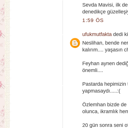
Sevda Mavisi, ilk d
denedikçe güzelleşiy
1:59 ÖS
ufukmutfakta
dedi ki
Neslihan, bende ner
kalırım.... yaşasın c
Feyhan aynen dediği
önemli....
Pastarda hepimizin te
yapmasaydı.....:(
Özlemhan bizde de 
olunca, ikramlık hem
20 gün sonra seni 