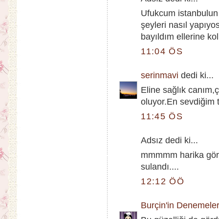
Ufukcum istanbulun
şeyleri nasıl yapıyo
bayıldım ellerine k
11:04 ÖS
serinmavi
dedi ki...
Eline sağlık canım,ço
oluyor.En sevdiğim ta
11:45 ÖS
Adsız dedi ki...
mmmmm harika görün
sulandı....
12:12 ÖÖ
Burçin'in Denemeler