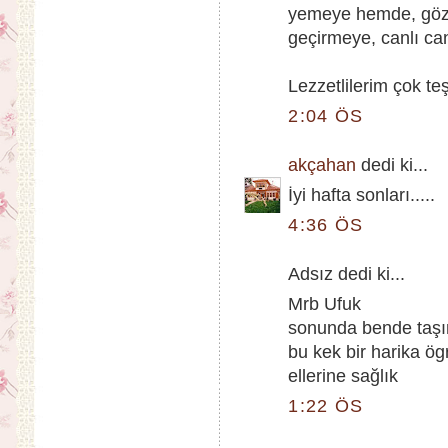
yemeye hemde, gözl
geçirmeye, canlı can
Lezzetlilerim çok teş
2:04 ÖS
akçahan
dedi ki...
İyi hafta sonları.....
4:36 ÖS
Adsız dedi ki...
Mrb Ufuk
sonunda bende taşın
bu kek bir harika ög
ellerine sağlık
1:22 ÖS