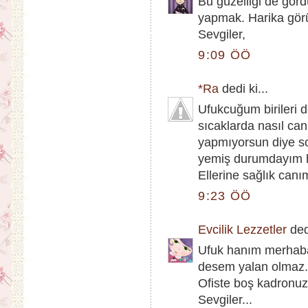
Bu güzelliği de gör
yapmak. Harika görü
Sevgiler,
9:09 ÖÖ
*Ra
dedi ki...
Ufukcuğum birileri 
sıcaklarda nasıl ca
yapmıyorsun diye sora
yemiş durumdayım ha
Ellerine sağlık canı
9:23 ÖÖ
Evcilik Lezzetler
dedi
Ufuk hanım merhaba
desem yalan olmaz. 
Ofiste boş kadronuz 
Sevgiler...