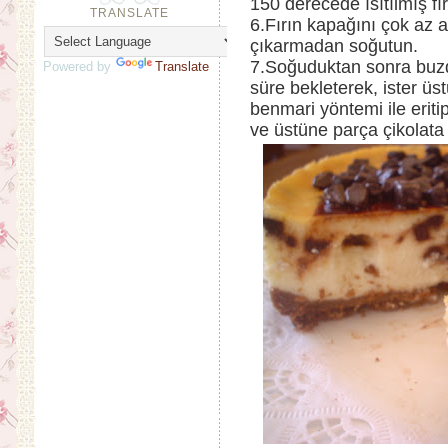
150 derecede ısıtılmış fır
TRANSLATE
6.Fırın kapağını çok az 
çıkarmadan soğutun.
7.Soğuduktan sonra buz
Powered by
Translate
süre bekleterek, ister üst
benmari yöntemi ile eriti
ve üstüne parça çikolata 