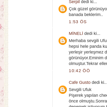
Serpil
dedi ki...
Çok güzel görünüyor 
banada beklerim..
1:53 ÖS
MİNELİ
dedi ki...
Merhaba sevgili Ufu
hepsi hele panda ku
yerleşir yerleşmez
görünüyor.Eminim d
olmuştur.Tekrar elle
10:42 ÖÖ
Cafe Gusto
dedi ki..
Sevgili Ufuk
Pişerek yapılan ch
önce olmuştu.Sonrad
denemek istiyorum.B