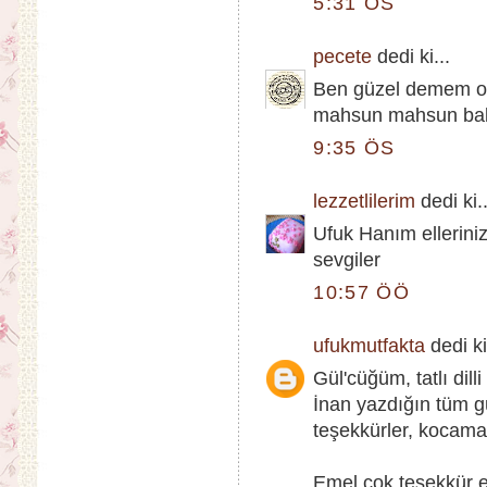
5:31 ÖS
pecete
dedi ki...
Ben güzel demem o
mahsun mahsun bak
9:35 ÖS
lezzetlilerim
dedi ki..
Ufuk Hanım elleriniz
sevgiler
10:57 ÖÖ
ufukmutfakta
dedi ki
Gül'cüğüm, tatlı dil
İnan yazdığın tüm g
teşekkürler, kocam
Emel,çok teşekkür ed