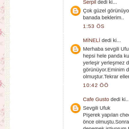
Serpil
dedi ki...
Çok güzel görünüyor 
banada beklerim..
1:53 ÖS
MİNELİ
dedi ki...
Merhaba sevgili Ufu
hepsi hele panda ku
yerleşir yerleşmez
görünüyor.Eminim d
olmuştur.Tekrar elle
10:42 ÖÖ
Cafe Gusto
dedi ki..
Sevgili Ufuk
Pişerek yapılan ch
önce olmuştu.Sonrad
denemek istiyorum.B