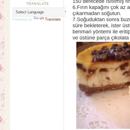
150 derecede ısıtılmış fır
TRANSLATE
6.Fırın kapağını çok az 
çıkarmadan soğutun.
7.Soğuduktan sonra buz
Powered by
Translate
süre bekleterek, ister üst
benmari yöntemi ile eriti
ve üstüne parça çikolata 