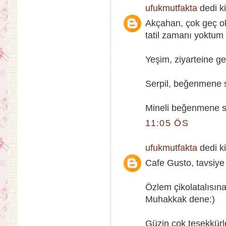
ufukmutfakta
dedi ki
Akçahan, çok geç ol
tatil zamanı yoktum
Yeşim, ziyarteine ge
Serpil, beğenmene se
Mineli beğenmene se
11:05 ÖS
ufukmutfakta
dedi ki
Cafe Gusto, tavsiye
Özlem çikolatalısı
Muhakkak dene:)
Güzin çok teşekkürler