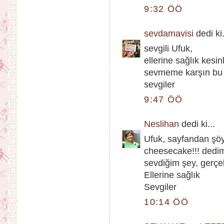
9:32 ÖÖ
sevdamavisi
dedi ki.
sevgili Ufuk,
ellerine sağlık kesi
sevmeme karşın bu
sevgiler
9:47 ÖÖ
Neslihan
dedi ki...
Ufuk, sayfandan şöy
cheesecake!!! dedi
sevdiğim şey, gerçe
Ellerine sağlık
Sevgiler
10:14 ÖÖ