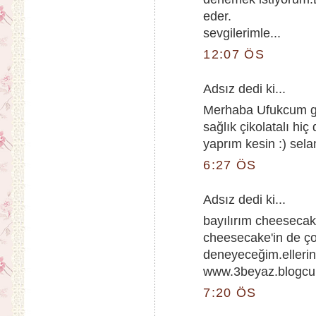
eder.
sevgilerimle...
12:07 ÖS
Adsız dedi ki...
Merhaba Ufukcum gör
sağlık çikolatalı h
yaprım kesin :) selam
6:27 ÖS
Adsız dedi ki...
bayılırım cheesecake
cheesecake'in de ç
deneyeceğim.ellerine
www.3beyaz.blogc
7:20 ÖS