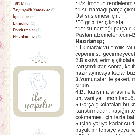
*1/2 limonun rendelenmi
Tartlar
(12)
*1 su bardağı parça çikola
Zeytinyağlı Yemekler
(5)
Üst süslemesi için;
İçecekler
(5)
*50 gr bitter çikolata,
Ekmekler
(2)
*1/2 su bardağı parça çik
Dondurmalar
(1)
Pastamalzemeleri.com-B
Helvalarımız
(1)
Hazırlanışı;
1.İlk olarak 20 cm'lik kal
çeperini su geçirmeyecek
2.Bisküvi, erimiş çikolat
YEMEK
karıştırdıktan sonra, kal
hazırlayıncaya kadar buz
3.Yumurtalar ile şekeri, 
çırpın.
4.Bu karışıma sırası ile 
un, vanilya, limon kabuğu
5.Parça çikolataları bu k
karıştırmadan, kaşığın te
çökmemesi için fazla bat
5.İçine yarıya kadar su 
büyük bir tepsiye veya ka