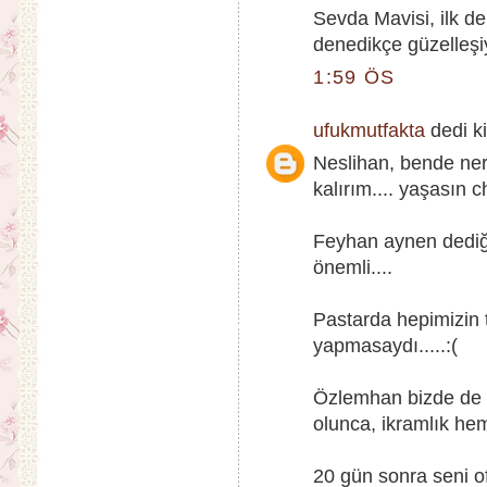
Sevda Mavisi, ilk d
denedikçe güzelleşiy
1:59 ÖS
ufukmutfakta
dedi ki
Neslihan, bende ner
kalırım.... yaşasın c
Feyhan aynen dediği
önemli....
Pastarda hepimizin te
yapmasaydı.....:(
Özlemhan bizde de 
olunca, ikramlık hem
20 gün sonra seni 