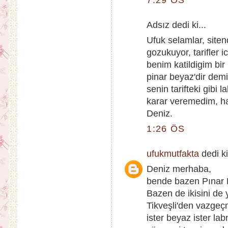
Adsız dedi ki...
Ufuk selamlar, siten
gozukuyor, tarifler 
benim katildigim bir
pinar beyaz'dir dem
senin tarifteki gibi
karar veremedim, ha
Deniz.
1:26 ÖS
ufukmutfakta
dedi ki
Deniz merhaba,
bende bazen Pınar 
Bazen de ikisini de 
Tikveşli'den vazgeçm
ister beyaz ister l