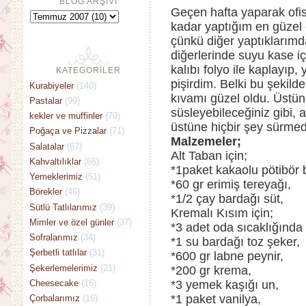
BLOG ARŞİVİ
Geçen hafta yaparak of
kadar yaptığım en güzel
çünkü diğer yaptıklarım
diğerlerinde suyu kase içi
kalıbı folyo ile kaplayıp,
KATEGORİLER
pişirdim. Belki bu şekild
Kurabiyeler
(140)
kıvamı güzel oldu. Üstün
Pastalar
(99)
süsleyebileceğiniz gibi, 
kekler ve muffinler
(79)
üstüne hiçbir şey sürmede
Poğaça ve Pizzalar
(71)
Malzemeler;
Salatalar
(67)
Alt Taban için;
Kahvaltılıklar
(66)
*1paket kakaolu pötibör b
Yemeklerimiz
(51)
*60 gr erimiş tereyağı,
Börekler
(46)
*1/2 çay bardağı süt,
Sütlü Tatlılarımız
(39)
Kremalı Kısım için;
Mimler ve özel günler
(37)
*3 adet oda sıcaklığında
Sofralarımız
(34)
*1 su bardağı toz şeker,
Şerbetli tatlılar
(31)
*600 gr labne peynir,
Şekerlemelerimiz
(21)
*200 gr krema,
Cheesecake
(16)
*3 yemek kaşığı un,
*1 paket vanilya,
Çorbalarımız
(16)