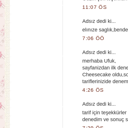
11:07 ÖS
Adsız dedi ki...
elınıze saglık,bend
7:06 ÖÖ
Adsız dedi ki...
merhaba Ufuk,
sayfanizdan ilk den
Cheesecake oldu,so
tariflerinizide denem
4:26 ÖS
Adsız dedi ki...
tarif için teşekkürler 
denedim ve sonuç s
7:29 ÖS