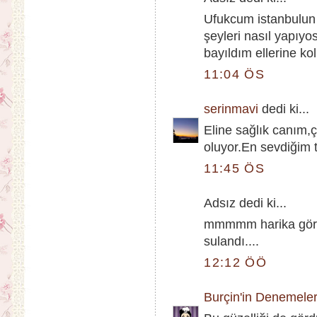
Ufukcum istanbulun
şeyleri nasıl yapıyo
bayıldım ellerine k
11:04 ÖS
serinmavi
dedi ki...
Eline sağlık canım,ço
oluyor.En sevdiğim ta
11:45 ÖS
Adsız dedi ki...
mmmmm harika görün
sulandı....
12:12 ÖÖ
Burçin'in Denemeler