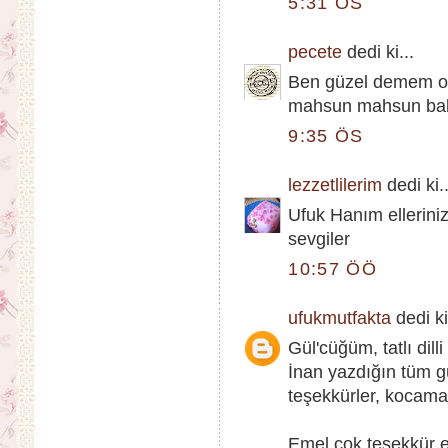
5:31 ÖS
pecete
dedi ki...
Ben güzel demem o
mahsun mahsun bak
9:35 ÖS
lezzetlilerim
dedi ki..
Ufuk Hanım elleriniz
sevgiler
10:57 ÖÖ
ufukmutfakta
dedi ki
Gül'cüğüm, tatlı dil
İnan yazdığın tüm g
teşekkürler, kocam
Emel,çok teşekkür ed