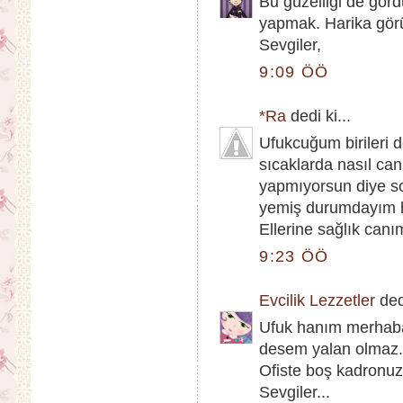
Bu güzelliği de gör
yapmak. Harika görü
Sevgiler,
9:09 ÖÖ
*Ra
dedi ki...
Ufukcuğum birileri 
sıcaklarda nasıl ca
yapmıyorsun diye sora
yemiş durumdayım ha
Ellerine sağlık canı
9:23 ÖÖ
Evcilik Lezzetler
dedi
Ufuk hanım merhaba
desem yalan olmaz. 
Ofiste boş kadronuz 
Sevgiler...