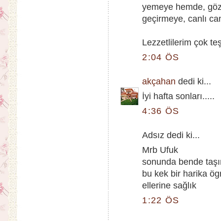
yemeye hemde, gözl
geçirmeye, canlı can
Lezzetlilerim çok teş
2:04 ÖS
akçahan
dedi ki...
İyi hafta sonları.....
4:36 ÖS
Adsız dedi ki...
Mrb Ufuk
sonunda bende taşın
bu kek bir harika ög
ellerine sağlık
1:22 ÖS