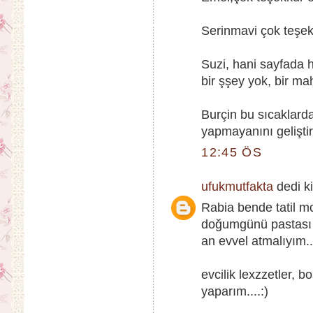
Serinmavi çok teşekk
Suzi, hani sayfada 
bir şşey yok, bir ma
Burçin bu sıcaklarda
yapmayanını geliştir
12:45 ÖS
ufukmutfakta
dedi ki
Rabia bende tatil 
doğumgünü pastası y
an evvel atmalıyım...
evcilik lexzzetler,
yaparım....:)