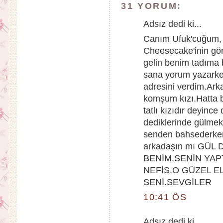
31 YORUM:
Adsız dedi ki...
Canım Ufuk'cuğum,
Cheesecake'inin gör
gelin benim tadıma b
sana yorum yazarken
adresini verdim.Ark
komşum kızı.Hatta 
tatlı kızıdır deyinc
dediklerinde gülme
senden bahsederken
arkadaşın mı GÜ
BENİM.SENİN YAP
NEFİS.O GÜZEL 
SENİ.SEVGİLER
10:41 ÖS
Adsız dedi ki...