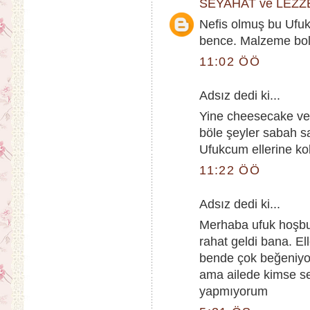
SEYAHAT ve LEZZ
Nefis olmuş bu Ufuk.
bence. Malzeme bol 
11:02 ÖÖ
Adsız dedi ki...
Yine cheesecake ve 
böle şeyler sabah s
Ufukcum ellerine ko
11:22 ÖÖ
Adsız dedi ki...
Merhaba ufuk hoşbu
rahat geldi bana. E
bende çok beğeniyo
ama ailede kimse s
yapmıyorum