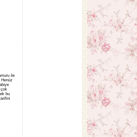
amuru ile
. Henüz
abiye
i çok
cek bu
rifini