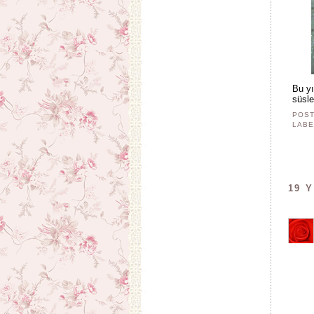
Bu yı
süsle
POST
LABE
19 