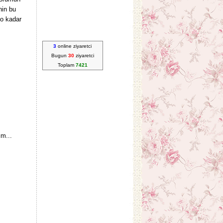
nin bu
 o kadar
3
online ziyaretci
Bugun
30
ziyaretci
Toplam
7421
im...