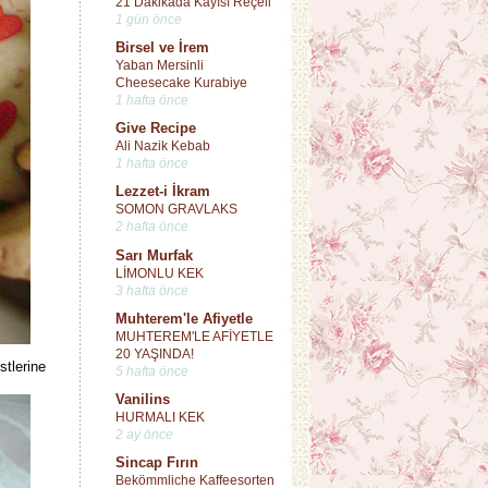
21 Dakikada Kayısı Reçeli
1 gün önce
Birsel ve İrem
Yaban Mersinli
Cheesecake Kurabiye
1 hafta önce
Give Recipe
Ali Nazik Kebab
1 hafta önce
Lezzet-i İkram
SOMON GRAVLAKS
2 hafta önce
Sarı Murfak
LİMONLU KEK
3 hafta önce
Muhterem'le Afiyetle
MUHTEREM'LE AFİYETLE
20 YAŞINDA!
stlerine
5 hafta önce
Vanilins
HURMALI KEK
2 ay önce
Sincap Fırın
Bekömmliche Kaffeesorten