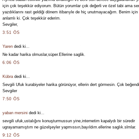
için çok teşekkür ediyorum. Bütün yorumlar çok değerli ve özel tabi ama se
yazdıklarını rast geldiği dönem itibarıyle de hiç unutmayacağım. Benim için
anlamlı ki. Çok teşekkür ederim.
Sevgiler,
3:51 ÖS
Yaren
dedi ki...
Ne kadar harika olmuslar,süper.Ellerine saglik.
6:06 ÖS
Kübra
dedi ki...
Sevgili Ufuk kurabiyeler harika görünüyor, ellerin dert görmesin. Çok beğend
Sevgiler
7:50 ÖS
yaban mersini
dedi ki...
sevgili ufuk,ustalığını konuşturmussun yine,internetim kapalydı bir süredir
ugrayamamıştım ne güzelşeyler yapmıssın,bayıldım.ellerine saglık.slmlar.
9:12 ÖS