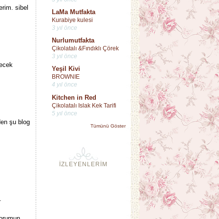
erim. sibel
LaMa Mutfakta
Kurabiye kulesi
3 yıl önce
Nurlumutfakta
Çikolatalı &Fındıklı Çörek
3 yıl önce
yecek
Yeşil Kivi
BROWNIE
4 yıl önce
Kitchen in Red
Çikolatalı Islak Kek Tarifi
5 yıl önce
den şu blog
Tümünü Göster
İZLEYENLERİM
.
yorumun