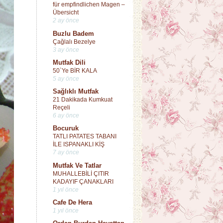
für empfindlichen Magen –
Übersicht
2 ay önce
Buzlu Badem
Çağlalı Bezelye
3 ay önce
Mutfak Dili
50`Ye BİR KALA
5 ay önce
Sağlıklı Mutfak
21 Dakikada Kumkuat
Reçeli
6 ay önce
Bocuruk
TATLI PATATES TABANI
İLE ISPANAKLI KİŞ
7 ay önce
Mutfak Ve Tatlar
MUHALLEBİLİ ÇITIR
KADAYIF ÇANAKLARI
1 yıl önce
Cafe De Hera
1 yıl önce