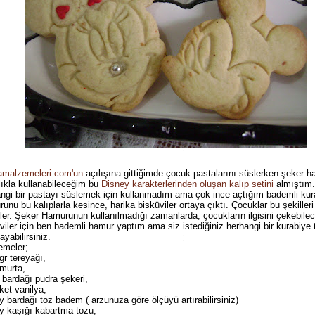
amalzemeleri.com'un
açılışına gittiğimde çocuk pastalarını süslerken şeker h
lıkla kullanabileceğim bu
Disney karakterlerinden oluşan kalıp setini
almıştım
ngi bir pastayı süslemek için kullanmadım ama çok ince açtığım bademli kur
unu bu kalıplarla kesince, harika bisküviler ortaya çıktı. Çocuklar bu şekiller
ler. Şeker Hamurunun kullanılmadığı zamanlarda, çocukların ilgisini çekebile
viler için ben bademli hamur yaptım ama siz istediğiniz herhangi bir kurabiye ta
ayabilirsiniz.
emeler;
gr tereyağı,
murta,
 bardağı pudra şekeri,
ket vanilya,
y bardağı toz badem ( arzunuza göre ölçüyü artırabilirsiniz)
y kaşığı kabartma tozu,