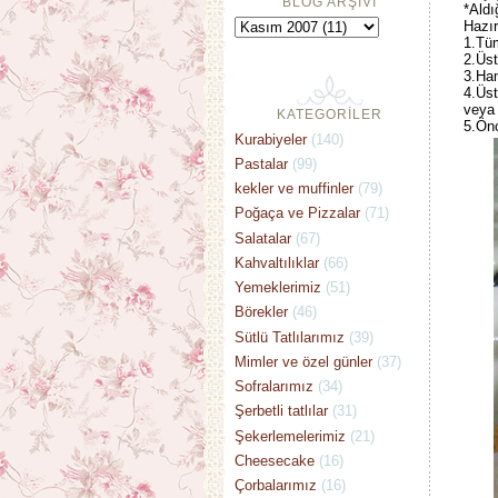
BLOG ARŞİVİ
*Aldı
Hazır
1.Tü
2.Üst
3.Ham
4.Üst
veya 
KATEGORİLER
5.Önc
Kurabiyeler
(140)
Pastalar
(99)
kekler ve muffinler
(79)
Poğaça ve Pizzalar
(71)
Salatalar
(67)
Kahvaltılıklar
(66)
Yemeklerimiz
(51)
Börekler
(46)
Sütlü Tatlılarımız
(39)
Mimler ve özel günler
(37)
Sofralarımız
(34)
Şerbetli tatlılar
(31)
Şekerlemelerimiz
(21)
Cheesecake
(16)
Çorbalarımız
(16)