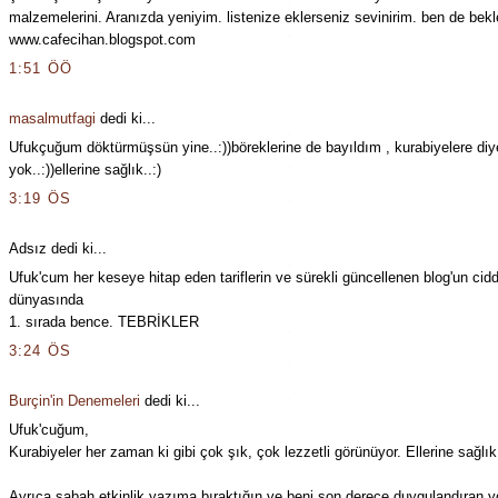
malzemelerini. Aranızda yeniyim. listenize eklerseniz sevinirim. ben de bekl
www.cafecihan.blogspot.com
1:51 ÖÖ
masalmutfagi
dedi ki...
Ufukçuğum döktürmüşsün yine..:))böreklerine de bayıldım , kurabiyelere di
yok..:))ellerine sağlık..:)
3:19 ÖS
Adsız dedi ki...
Ufuk'cum her keseye hitap eden tariflerin ve sürekli güncellenen blog'un cid
dünyasında
1. sırada bence. TEBRİKLER
3:24 ÖS
Burçin'in Denemeleri
dedi ki...
Ufuk'cuğum,
Kurabiyeler her zaman ki gibi çok şık, çok lezzetli görünüyor. Ellerine sağlık
Ayrıca sabah etkinlik yazıma bıraktığın ve beni son derece duygulandıran 