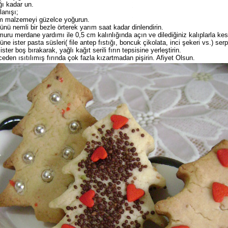
ğı kadar un.
lanışı;
m malzemeyi güzelce yoğurun.
ünü nemli bir bezle örterek yarım saat kadar dinlendirin.
uru merdane yardımı ile 0,5 cm kalınlığında açın ve dilediğiniz kalıplarla kes
üne ister pasta süsleri( file antep fıstığı, boncuk çikolata, inci şekeri vs.) ser
ister boş bırakarak, yağlı kağıt serili fırın tepsisine yerleştirin.
eden ısıtılımış fırında çok fazla kızartmadan pişirin. Afiyet Olsun.