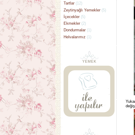
Tartlar
(12)
Zeytinyağlı Yemekler
(5)
İçecekler
(5)
Ekmekler
(2)
Dondurmalar
(1)
Helvalarımız
(1)
YEMEK
Yukar
değiş