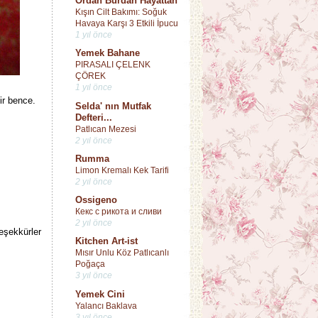
Ordan Burdan Hayattan
Kışın Cilt Bakımı: Soğuk
Havaya Karşı 3 Etkili İpucu
1 yıl önce
Yemek Bahane
PIRASALI ÇELENK
ÇÖREK
1 yıl önce
lir bence.
Selda' nın Mutfak
Defteri...
Patlıcan Mezesi
2 yıl önce
Rumma
Limon Kremalı Kek Tarifi
2 yıl önce
Ossigeno
Кекс с рикота и сливи
2 yıl önce
eşekkürler
Kitchen Art-ist
Mısır Unlu Köz Patlıcanlı
Poğaça
3 yıl önce
Yemek Cini
Yalancı Baklava
3 yıl önce