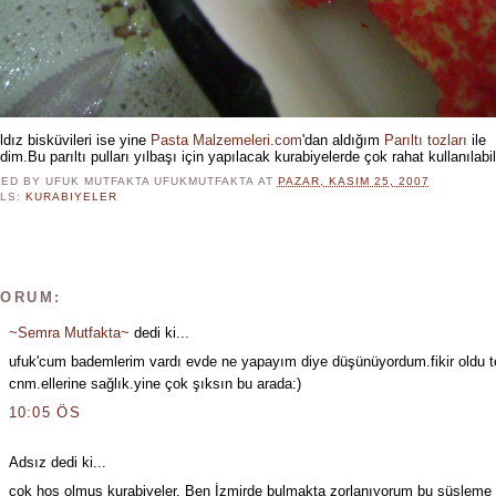
ldız bisküvileri ise yine
Pasta Malzemeleri.com
'dan aldığım
Parıltı tozları
ile
dim.Bu parıltı pulları yılbaşı için yapılacak kurabiyelerde çok rahat kullanılabi
ED BY UFUK MUTFAKTA
UFUKMUTFAKTA
AT
PAZAR, KASIM 25, 2007
LS:
KURABIYELER
YORUM:
~Semra Mutfakta~
dedi ki...
ufuk'cum bademlerim vardı evde ne yapayım diye düşünüyordum.fikir oldu t
cnm.ellerine sağlık.yine çok şıksın bu arada:)
10:05 ÖS
Adsız dedi ki...
çok hoş olmuş kurabiyeler. Ben İzmirde bulmakta zorlanıyorum bu süsleme