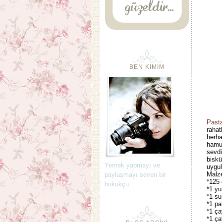
BEN KIMIM
Past
rahat
herha
hamur
sevdi
biskü
Yemek yapmayı ve
uygul
Malz
paylaşmayı seven bir
*125 
hukukçu..
*1 yu
*1 su
*1 pa
*1 ça
*1 ça