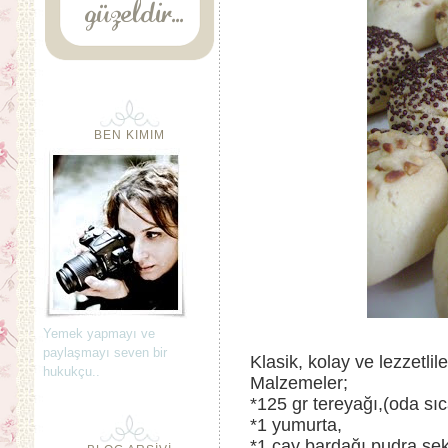
BEN KIMIM
Yemek yapmayı ve
paylaşmayı seven bir
Klasik, kolay ve lezzetlile
hukukçu..
Malzemeler;
*125 gr tereyağı,(oda sıc
*1 yumurta,
*1 çay bardağı pudra şek