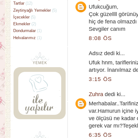
Tartlar
(12)
Ufukcuğum,
Zeytinyağlı Yemekler
(5)
Çok güzellll görünüy
İçecekler
(5)
hiç de fena olmazdı 
Ekmekler
(2)
Sevgiler canım
Dondurmalar
(1)
8:08 ÖS
Helvalarımız
(1)
Adsız dedi ki...
Ufuk hnm, tarifleri
YEMEK
artıyor. İnanılmaz de
3:15 ÖS
Zuhra
dedi ki...
Merhabalar..Tarifin
var.Hamurun içine i
ve ölçüsü ne kadar 
gerek var mı?Teşekk
6:35 ÖS