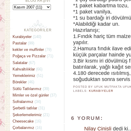
BLOG ARŞİVİ
*1 paket kabartma tozu,
*1 paket vanilya,
*1 su bardağı iri dövülmü
*Alabildiği kadar un.
Hazırlanışı;
KATEGORİLER
1.Fındık hariç tüm malz
Kurabiyeler
(140)
yapılır.
Pastalar
(99)
2.Hamura fındık ilave ed
kekler ve muffinler
(79)
küçük parçalar hainde yu
Poğaça ve Pizzalar
(71)
3.Bir kısmı iri dövülmüş 
Salatalar
(67)
batırılarak, yağlı kağıt seri
Kahvaltılıklar
(66)
4.180 derecede ısıtılmış,
Yemeklerimiz
(51)
soğuduktan sonra servis
Börekler
(46)
POSTED BY UFUK MUTFAKTA
UFU
Sütlü Tatlılarımız
(39)
LABELS:
KURABIYELER
Mimler ve özel günler
(37)
Sofralarımız
(34)
Şerbetli tatlılar
(31)
Şekerlemelerimiz
(21)
6 YORUM:
Cheesecake
(16)
Çorbalarımız
(16)
Nilay Cinisli
dedi ki..