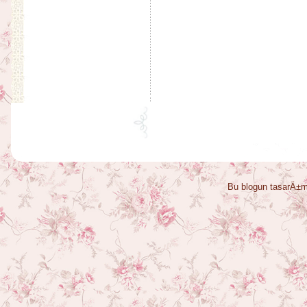
Bu blogun tasarÄ±