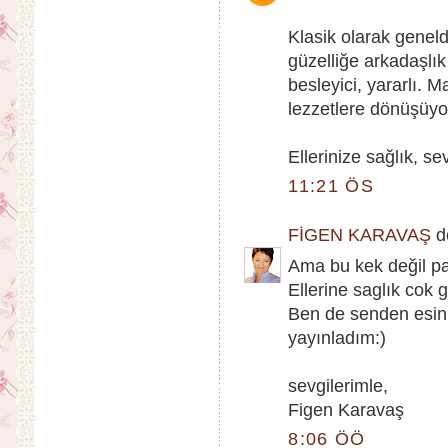
Klasik olarak genelde
güzelliğe arkadaşlık
besleyici, yararlı. M
lezzetlere dönüşüyo
Ellerinize sağlık, sev
11:21 ÖS
FİGEN KARAVAŞ
de
Ama bu kek değil pa
Ellerine saglık cok 
Ben de senden esinl
yayınladım:)
sevgilerimle,
Figen Karavaş
8:06 ÖÖ