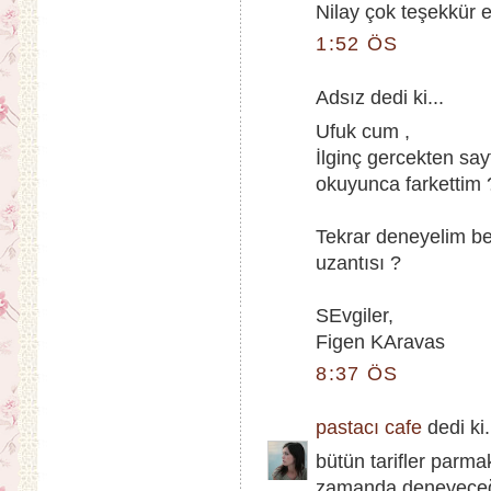
Nilay çok teşekkür e
1:52 ÖS
Adsız dedi ki...
Ufuk cum ,
İlginç gercekten say
okuyunca farkettim 
Tekrar deneyelim be
uzantısı ?
SEvgiler,
Figen KAravas
8:37 ÖS
pastacı cafe
dedi ki.
bütün tarifler parma
zamanda deneyeceğim