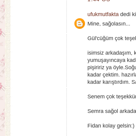
ufukmutfakta
dedi ki
Mine, sağolasın...
Gül'cüğüm çok teşekk
isimsiz arkadaşım, k
yumuşayıncaya kadar
pişiririz ya öyle.S
kadar çektim. hazırl
kadar karıştırdım. S
Senem çok teşekkürle
Semra sağol arkada
Fidan kolay gelsin:)