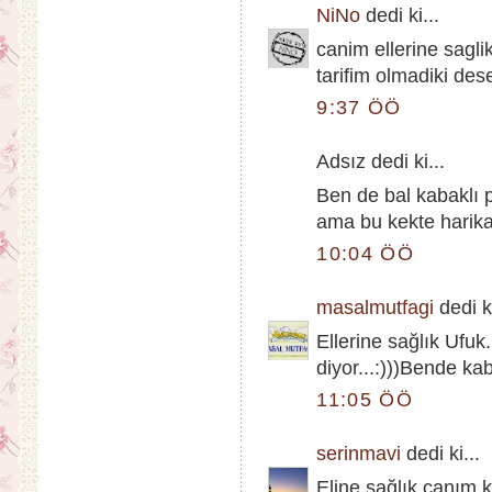
NiNo
dedi ki...
canim ellerine sagli
tarifim olmadiki des
9:37 ÖÖ
Adsız dedi ki...
Ben de bal kabaklı
ama bu kekte harika
10:04 ÖÖ
masalmutfagi
dedi ki
Ellerine sağlık Ufuk
diyor...:)))Bende k
11:05 ÖÖ
serinmavi
dedi ki...
Eline sağlık canım,k