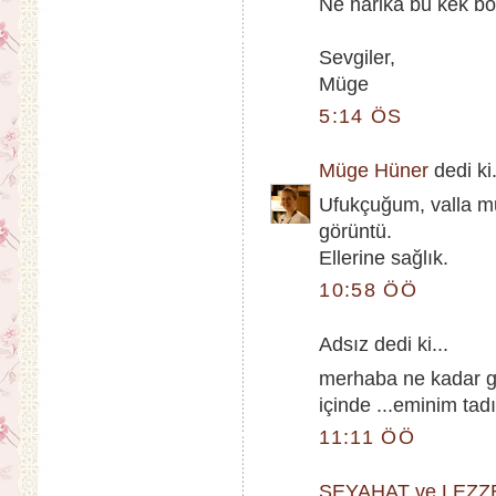
Ne harika bu kek böyl
Sevgiler,
Müge
5:14 ÖS
Müge Hüner
dedi ki.
Ufukçuğum, valla mut
görüntü.
Ellerine sağlık.
10:58 ÖÖ
Adsız dedi ki...
merhaba ne kadar gü
içinde ...eminim tadı
11:11 ÖÖ
SEYAHAT ve LEZZ