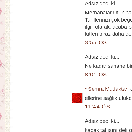
Adsız dedi ki...
Merhabalar Ufuk ha
Tariflerinizi çok be
ilgili olarak, acaba 
lütfen biraz daha det
3:55 ÖS
Adsız dedi ki...
Ne kadar sahane bir
8:01 ÖS
~Semra Mutfakta~
d
ellerine sağlık ufu
11:44 ÖS
Adsız dedi ki...
kabak tatlısını delı