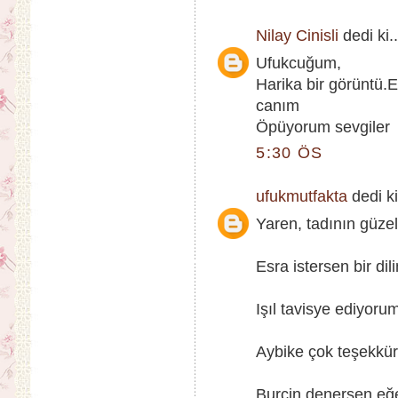
Nilay Cinisli
dedi ki..
Ufukcuğum,
Harika bir görüntü.E
canım
Öpüyorum sevgiler
5:30 ÖS
ufukmutfakta
dedi ki
Yaren, tadının güzel
Esra istersen bir dil
Işıl tavisye ediyorum
Aybike çok teşekkürl
Burçin denersen eğe