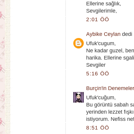
Ellerine sağlık,
Sevgilerimle,
2:01 ÖÖ
Aybike Ceylan
dedi k
Ufuk'cugum,
Ne kadar guzel, be
harika. Ellerine sgal
Sevgiler
5:16 ÖÖ
Burçin'in Denemeler
Ufuk'cuğum,
Bu görüntü sabah s
yerinden lezzet fış
istiyorum. Nefiss nefi
8:51 ÖÖ