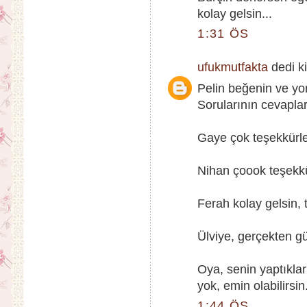
kolay gelsin...
1:31 ÖS
ufukmutfakta
dedi ki
Pelin beğenin ve yo
Sorularının cevaplar
Gaye çok teşekkürler
Nihan çoook teşekkü
Ferah kolay gelsin, t
Ülviye, gerçekten güz
Oya, senin yaptıkla
yok, emin olabilirsin.
1:44 ÖS