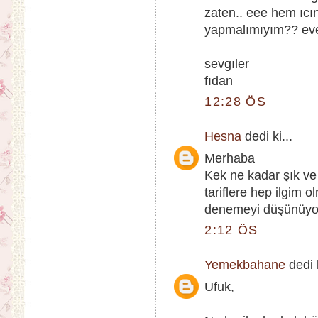
zaten.. eee hem ıcı
yapmalımıyım?? eve
sevgıler
fıdan
12:28 ÖS
Hesna
dedi ki...
Merhaba
Kek ne kadar şık ve
tariflere hep ilgim
denemeyi düşünüyo
2:12 ÖS
Yemekbahane
dedi k
Ufuk,