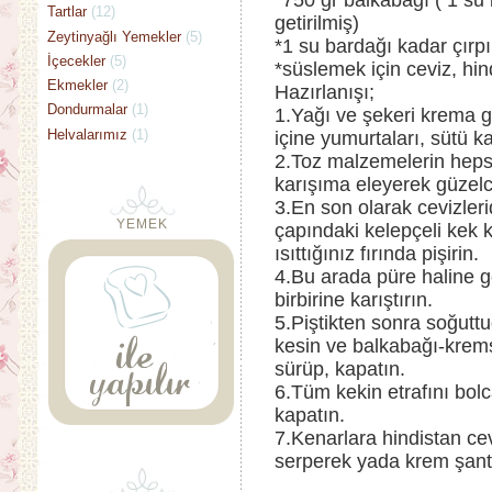
*750 gr balkabağı ( 1 su b
Tartlar
(12)
getirilmiş)
Zeytinyağlı Yemekler
(5)
*1 su bardağı kadar çırpı
İçecekler
(5)
*süslemek için ceviz, hind
Ekmekler
(2)
Hazırlanışı;
Dondurmalar
(1)
1.Yağı ve şekeri krema g
Helvalarımız
(1)
içine yumurtaları, sütü 
2.Toz malzemelerin hepsin
karışıma eleyerek güzelce
3.En son olarak cevizleri
YEMEK
çapındaki kelepçeli kek
ısıttığınız fırında pişirin.
4.Bu arada püre haline ge
birbirine karıştırın.
5.Piştikten sonra soğutt
kesin ve balkabağı-kremş
sürüp, kapatın.
6.Tüm kekin etrafını bolc
kapatın.
7.Kenarlara hindistan cevi
serperek yada krem şanti 