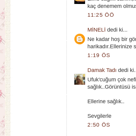
kaç denemem olmuştu
11:25 ÖÖ
MİNELİ
dedi ki...
Ne kadar hoş bir g
harikadır.Ellerinize 
1:19 ÖS
Damak Tadı
dedi ki.
Ufuk'cuğum çok nefi
sağlık..Görüntüsü i
Ellerine sağlık..
Sevgilerle
2:50 ÖS