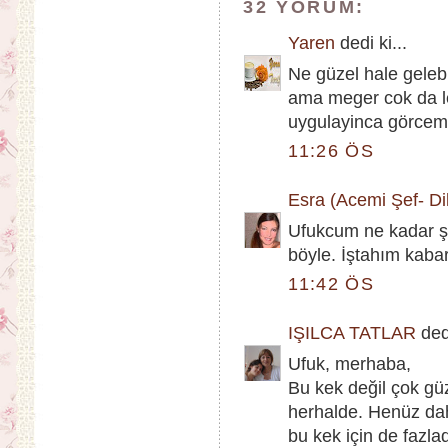
32 YORUM:
Yaren
dedi ki...
Ne güzel hale geleb
ama meger cok da le
uygulayinca görcem i
11:26 ÖS
Esra (Acemi Şef- Dik
Ufukcum ne kadar şı
böyle. İştahım kaba
11:42 ÖS
IŞILCA TATLAR
dedi
Ufuk, merhaba,
Bu kek değil çok güz
herhalde. Henüz da
bu kek için de fazl