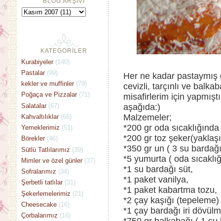
BLOG ARŞİVİ
KATEGORİLER
Kurabiyeler
(140)
Pastalar
(99)
Her ne kadar pastaymış 
kekler ve muffinler
(79)
cevizli, tarçınlı ve balk
Poğaça ve Pizzalar
(71)
misafirlerim için yapmışt
Salatalar
(67)
aşağıda:)
Malzemeler;
Kahvaltılıklar
(66)
*200 gr oda sıcaklığında 
Yemeklerimiz
(51)
*200 gr toz şeker(yaklaşı
Börekler
(46)
*350 gr un ( 3 su bardağ
Sütlü Tatlılarımız
(39)
*5 yumurta ( oda sıcaklı
Mimler ve özel günler
(37)
*1 su bardağı süt,
Sofralarımız
(34)
*1 paket vanilya,
Şerbetli tatlılar
(31)
*1 paket kabartma tozu,
Şekerlemelerimiz
(21)
*2 çay kaşığı (tepeleme) 
Cheesecake
(16)
*1 çay bardağı iri dövülm
Çorbalarımız
(16)