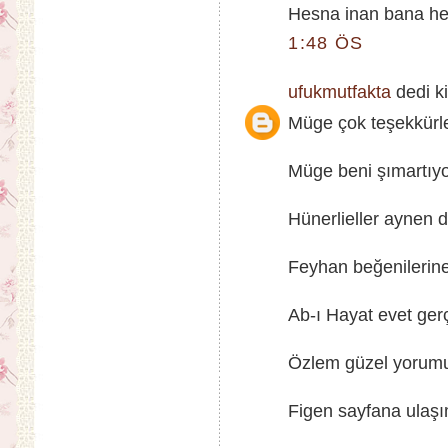
Hesna inan bana hem
1:48 ÖS
ufukmutfakta
dedi ki
Müge çok teşekkürler
Müge beni şımartıyo
Hünerlieller aynen de
Feyhan beğenilerin
Ab-ı Hayat evet gerçe
Özlem güzel yorumun 
Figen sayfana ulaş