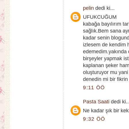
pelin
dedi ki...
UFUKCUĞUM
kabağa bayılırım tar
sağlık.Bem sana ayr
kadar senin blogunda
izlesem de kendim h
edemedim.yakında d
birşeyler yapmak is
kaplanan şeker hamu
oluşturuyor mu yani
denedin mi bir fikri
9:11 ÖÖ
Pasta Saati
dedi ki..
Ne kadar şık bir kek!
9:32 ÖÖ