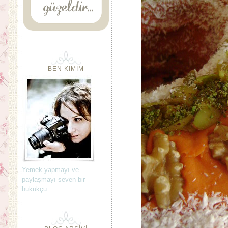
BEN KIMIM
Yemek yapmayı ve
paylaşmayı seven bir
hukukçu..