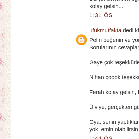
kolay gelsin...
1:31 ÖS
ufukmutfakta
dedi ki
Pelin beğenin ve yo
Sorularının cevaplar
Gaye çok teşekkürler
Nihan çoook teşekkü
Ferah kolay gelsin, t
Ülviye, gerçekten güz
Oya, senin yaptıkla
yok, emin olabilirsin.
1:44 ÖS