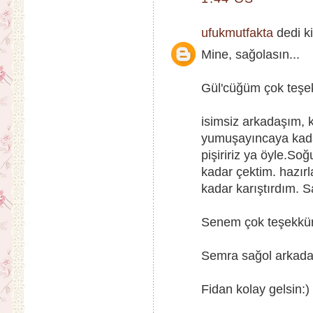
ufukmutfakta
dedi ki
Mine, sağolasın...
Gül'cüğüm çok teşekk
isimsiz arkadaşım, k
yumuşayıncaya kadar
pişiririz ya öyle.S
kadar çektim. hazırl
kadar karıştırdım. S
Senem çok teşekkürle
Semra sağol arkada
Fidan kolay gelsin:)