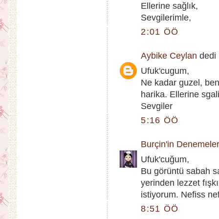
Ellerine sağlık,
Sevgilerimle,
2:01 ÖÖ
Aybike Ceylan
dedi k
Ufuk'cugum,
Ne kadar guzel, be
harika. Ellerine sgal
Sevgiler
5:16 ÖÖ
Burçin'in Denemeler
Ufuk'cuğum,
Bu görüntü sabah s
yerinden lezzet fış
istiyorum. Nefiss nefi
8:51 ÖÖ