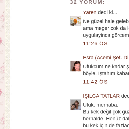
32 YORUM:
Yaren
dedi ki...
Ne güzel hale geleb
ama meger cok da le
uygulayinca görcem i
11:26 ÖS
Esra (Acemi Şef- Dik
Ufukcum ne kadar şı
böyle. İştahım kaba
11:42 ÖS
IŞILCA TATLAR
dedi
Ufuk, merhaba,
Bu kek değil çok güz
herhalde. Henüz da
bu kek için de fazl