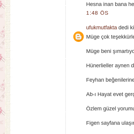
Hesna inan bana hem
1:48 ÖS
ufukmutfakta
dedi ki
Müge çok teşekkürler
Müge beni şımartıyo
Hünerlieller aynen de
Feyhan beğenilerin
Ab-ı Hayat evet gerçe
Özlem güzel yorumun 
Figen sayfana ulaş