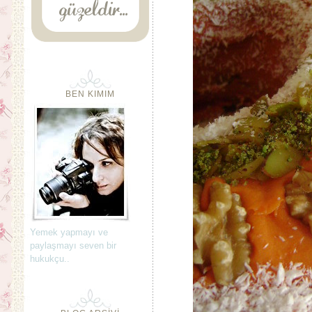
BEN KIMIM
Yemek yapmayı ve
paylaşmayı seven bir
hukukçu..