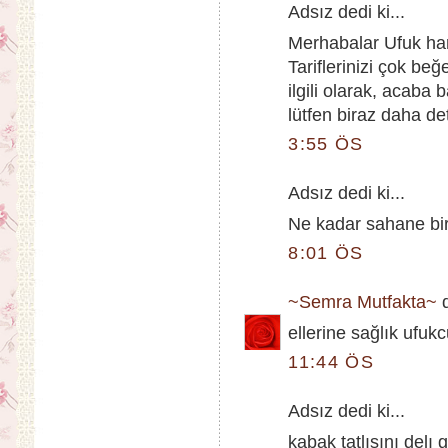
Adsız dedi ki...
Merhabalar Ufuk ha
Tariflerinizi çok be
ilgili olarak, acaba 
lütfen biraz daha det
3:55 ÖS
Adsız dedi ki...
Ne kadar sahane bir
8:01 ÖS
~Semra Mutfakta~
d
ellerine sağlık ufu
11:44 ÖS
Adsız dedi ki...
kabak tatlısını delı