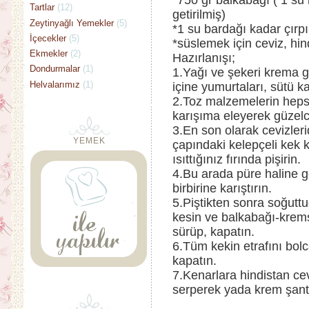
*750 gr balkabağı ( 1 su b
Tartlar
(12)
getirilmiş)
Zeytinyağlı Yemekler
(5)
*1 su bardağı kadar çırpı
İçecekler
(5)
*süslemek için ceviz, hind
Ekmekler
(2)
Hazırlanışı;
Dondurmalar
(1)
1.Yağı ve şekeri krema g
Helvalarımız
(1)
içine yumurtaları, sütü 
2.Toz malzemelerin hepsin
karışıma eleyerek güzelce
3.En son olarak cevizleri
YEMEK
çapındaki kelepçeli kek
ısıttığınız fırında pişirin.
4.Bu arada püre haline ge
birbirine karıştırın.
5.Piştikten sonra soğutt
kesin ve balkabağı-kremş
sürüp, kapatın.
6.Tüm kekin etrafını bolc
kapatın.
7.Kenarlara hindistan cevi
serperek yada krem şanti 