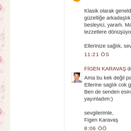
Klasik olarak genelde
güzelliğe arkadaşlık
besleyici, yararlı. M
lezzetlere dönüşüyo
Ellerinize sağlık, sev
11:21 ÖS
FİGEN KARAVAŞ
de
Ama bu kek değil pa
Ellerine saglık cok 
Ben de senden esinl
yayınladım:)
sevgilerimle,
Figen Karavaş
8:06 ÖÖ