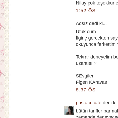
Nilay çok teşekkür e
1:52 ÖS
Adsız dedi ki...
Ufuk cum ,
İlginç gercekten say
okuyunca farkettim 
Tekrar deneyelim be
uzantısı ?
SEvgiler,
Figen KAravas
8:37 ÖS
pastacı cafe
dedi ki.
bütün tarifler parma
zamanda deneyeceğim