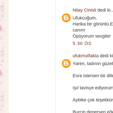
Nilay Cinisli
dedi ki..
Ufukcuğum,
Harika bir görüntü.E
canım
Öpüyorum sevgiler
5:30 ÖS
ufukmutfakta
dedi ki
Yaren, tadının güzel
Esra istersen bir dil
Işıl tavisye ediyorum
Aybike çok teşekkürl
Burçin denersen eğe