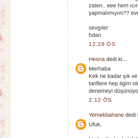
zaten.. eee hem ıcı
yapmalımıyım?? eve
sevgıler
fıdan
12:28 ÖS
Hesna
dedi ki...
Merhaba
Kek ne kadar şık ve
tariflere hep ilgim
denemeyi düşünüyo
2:12 ÖS
Yemekbahane
dedi k
Ufuk,