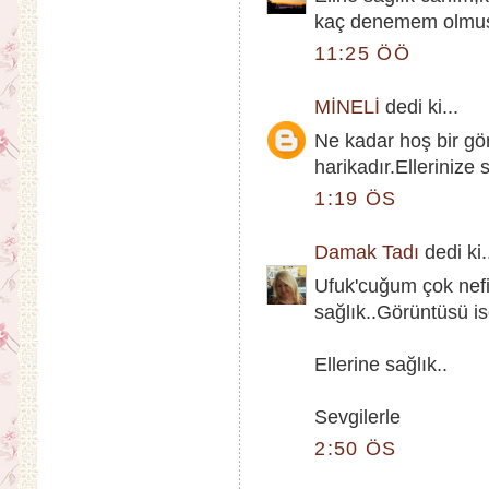
kaç denemem olmuştu
11:25 ÖÖ
MİNELİ
dedi ki...
Ne kadar hoş bir g
harikadır.Ellerinize 
1:19 ÖS
Damak Tadı
dedi ki.
Ufuk'cuğum çok nefi
sağlık..Görüntüsü i
Ellerine sağlık..
Sevgilerle
2:50 ÖS