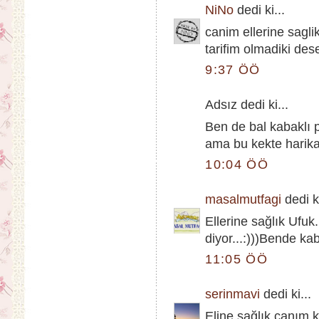
NiNo
dedi ki...
canim ellerine sagli
tarifim olmadiki des
9:37 ÖÖ
Adsız dedi ki...
Ben de bal kabaklı
ama bu kekte harika
10:04 ÖÖ
masalmutfagi
dedi ki
Ellerine sağlık Ufuk
diyor...:)))Bende k
11:05 ÖÖ
serinmavi
dedi ki...
Eline sağlık canım,k