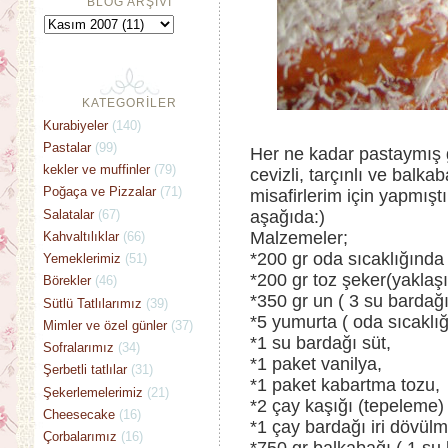
BLOG ARŞİVİ
KATEGORİLER
Kurabiyeler
(140)
Pastalar
(99)
Her ne kadar pastaymış 
kekler ve muffinler
(79)
cevizli, tarçınlı ve balk
Poğaça ve Pizzalar
(71)
misafirlerim için yapmışt
Salatalar
(67)
aşağıda:)
Malzemeler;
Kahvaltılıklar
(66)
*200 gr oda sıcaklığında 
Yemeklerimiz
(51)
*200 gr toz şeker(yaklaşı
Börekler
(46)
*350 gr un ( 3 su bardağ
Sütlü Tatlılarımız
(39)
*5 yumurta ( oda sıcaklı
Mimler ve özel günler
(37)
*1 su bardağı süt,
Sofralarımız
(34)
*1 paket vanilya,
Şerbetli tatlılar
(31)
*1 paket kabartma tozu,
Şekerlemelerimiz
(21)
*2 çay kaşığı (tepeleme) 
Cheesecake
(16)
*1 çay bardağı iri dövülm
Çorbalarımız
(16)