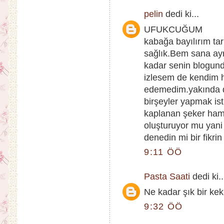
pelin
dedi ki...
UFUKCUĞUM
kabağa bayılırım tar
sağlık.Bem sana ayr
kadar senin blogunda
izlesem de kendim h
edemedim.yakında d
birşeyler yapmak is
kaplanan şeker hamu
oluşturuyor mu yani
denedin mi bir fikri
9:11 ÖÖ
Pasta Saati
dedi ki..
Ne kadar şık bir kek!
9:32 ÖÖ