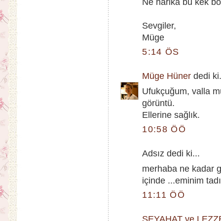
Ne harika bu kek böyl
Sevgiler,
Müge
5:14 ÖS
Müge Hüner
dedi ki.
Ufukçuğum, valla mut
görüntü.
Ellerine sağlık.
10:58 ÖÖ
Adsız dedi ki...
merhaba ne kadar gü
içinde ...eminim tadı
11:11 ÖÖ
SEYAHAT ve LEZZ