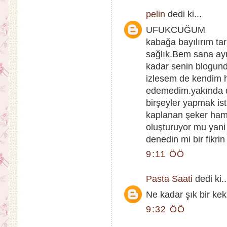
pelin
dedi ki...
UFUKCUĞUM
kabağa bayılırım tar
sağlık.Bem sana ayr
kadar senin blogunda
izlesem de kendim h
edemedim.yakında d
birşeyler yapmak is
kaplanan şeker hamu
oluşturuyor mu yani
denedin mi bir fikri
9:11 ÖÖ
Pasta Saati
dedi ki..
Ne kadar şık bir kek!
9:32 ÖÖ