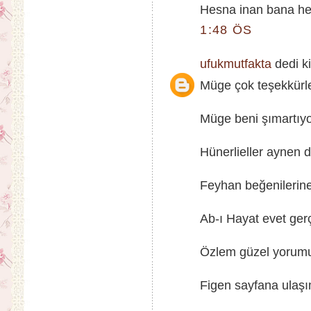
Hesna inan bana hem
1:48 ÖS
ufukmutfakta
dedi ki
Müge çok teşekkürler
Müge beni şımartıyo
Hünerlieller aynen de
Feyhan beğenilerin
Ab-ı Hayat evet gerçe
Özlem güzel yorumun 
Figen sayfana ulaş