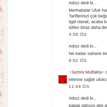
Adsız dedi ki...
Merhabalar Ufuk ha
Tariflerinizi çok be
ilgili olarak, acaba 
lütfen biraz daha det
3:55 ÖS
Adsız dedi ki...
Ne kadar sahane bir
8:01 ÖS
~Semra Mutfakta~
d
ellerine sağlık ufu
11:44 ÖS
Adsız dedi ki...
kabak tatlısını delı