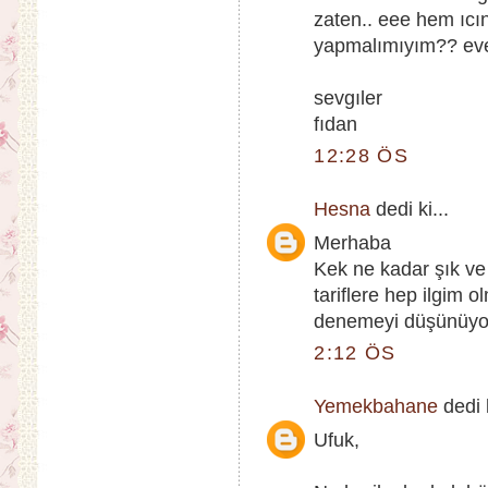
zaten.. eee hem ıcı
yapmalımıyım?? eve
sevgıler
fıdan
12:28 ÖS
Hesna
dedi ki...
Merhaba
Kek ne kadar şık ve
tariflere hep ilgim
denemeyi düşünüyo
2:12 ÖS
Yemekbahane
dedi k
Ufuk,