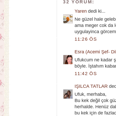
32 YORUM:
Yaren
dedi ki...
Ne güzel hale geleb
ama meger cok da le
uygulayinca görcem i
11:26 ÖS
Esra (Acemi Şef- Dik
Ufukcum ne kadar şı
böyle. İştahım kaba
11:42 ÖS
IŞILCA TATLAR
dedi
Ufuk, merhaba,
Bu kek değil çok güz
herhalde. Henüz da
bu kek için de fazl