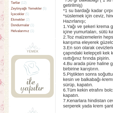
*750 gr balkabağı ( 1 su b
Tartlar
(12)
getirilmiş)
Zeytinyağlı Yemekler
(5)
*1 su bardağı kadar çırpı
İçecekler
(5)
*süslemek için ceviz, hind
Ekmekler
(2)
Hazırlanışı;
Dondurmalar
(1)
1.Yağı ve şekeri krema g
Helvalarımız
(1)
içine yumurtaları, sütü 
2.Toz malzemelerin hepsin
karışıma eleyerek güzelce
3.En son olarak cevizleri
YEMEK
çapındaki kelepçeli kek
ısıttığınız fırında pişirin.
4.Bu arada püre haline ge
birbirine karıştırın.
5.Piştikten sonra soğutt
kesin ve balkabağı-kremş
sürüp, kapatın.
6.Tüm kekin etrafını bolc
kapatın.
7.Kenarlara hindistan cevi
serperek yada krem şanti 