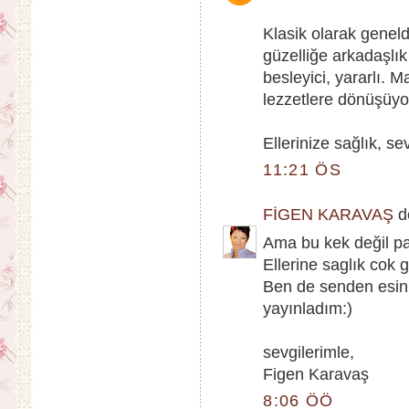
Klasik olarak genelde
güzelliğe arkadaşlık
besleyici, yararlı. M
lezzetlere dönüşüyo
Ellerinize sağlık, sev
11:21 ÖS
FİGEN KARAVAŞ
de
Ama bu kek değil pa
Ellerine saglık cok 
Ben de senden esinl
yayınladım:)
sevgilerimle,
Figen Karavaş
8:06 ÖÖ