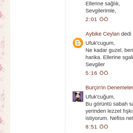
Ellerine sağlık,
Sevgilerimle,
2:01 ÖÖ
Aybike Ceylan
dedi k
Ufuk'cugum,
Ne kadar guzel, be
harika. Ellerine sgal
Sevgiler
5:16 ÖÖ
Burçin'in Denemeler
Ufuk'cuğum,
Bu görüntü sabah s
yerinden lezzet fış
istiyorum. Nefiss nefi
8:51 ÖÖ