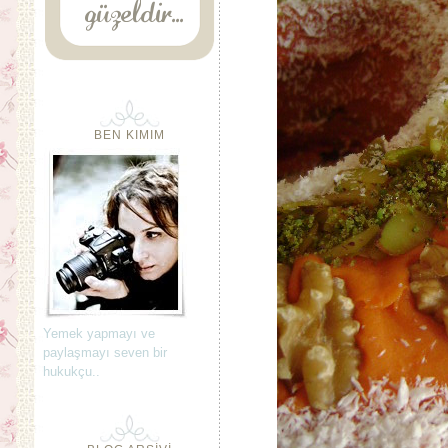
BEN KIMIM
Yemek yapmayı ve
paylaşmayı seven bir
hukukçu..