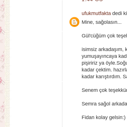
ufukmutfakta
dedi ki
Mine, sağolasın...
Gül'cüğüm çok teşekk
isimsiz arkadaşım, k
yumuşayıncaya kadar
pişiririz ya öyle.S
kadar çektim. hazırl
kadar karıştırdım. S
Senem çok teşekkürle
Semra sağol arkada
Fidan kolay gelsin:)