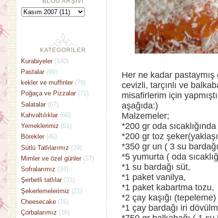
BLOG ARŞİVİ
KATEGORİLER
Kurabiyeler
(140)
Pastalar
(99)
Her ne kadar pastaymış 
kekler ve muffinler
(79)
cevizli, tarçınlı ve balk
Poğaça ve Pizzalar
(71)
misafirlerim için yapmışt
Salatalar
(67)
aşağıda:)
Malzemeler;
Kahvaltılıklar
(66)
*200 gr oda sıcaklığında 
Yemeklerimiz
(51)
*200 gr toz şeker(yaklaşı
Börekler
(46)
*350 gr un ( 3 su bardağ
Sütlü Tatlılarımız
(39)
*5 yumurta ( oda sıcaklı
Mimler ve özel günler
(37)
*1 su bardağı süt,
Sofralarımız
(34)
*1 paket vanilya,
Şerbetli tatlılar
(31)
*1 paket kabartma tozu,
Şekerlemelerimiz
(21)
*2 çay kaşığı (tepeleme) 
Cheesecake
(16)
*1 çay bardağı iri dövülm
Çorbalarımız
(16)