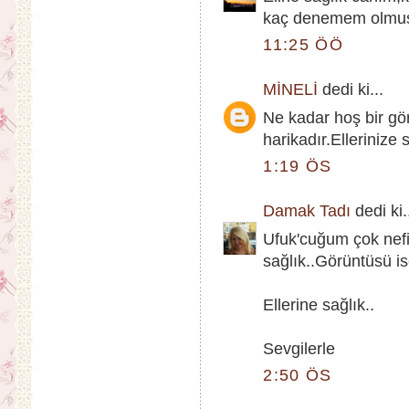
kaç denemem olmuştu
11:25 ÖÖ
MİNELİ
dedi ki...
Ne kadar hoş bir g
harikadır.Ellerinize 
1:19 ÖS
Damak Tadı
dedi ki.
Ufuk'cuğum çok nefi
sağlık..Görüntüsü i
Ellerine sağlık..
Sevgilerle
2:50 ÖS