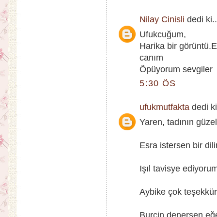
Nilay Cinisli
dedi ki..
Ufukcuğum,
Harika bir görüntü.E
canım
Öpüyorum sevgiler
5:30 ÖS
ufukmutfakta
dedi ki
Yaren, tadının güzel
Esra istersen bir dil
Işıl tavisye ediyorum
Aybike çok teşekkürl
Burçin denersen eğe