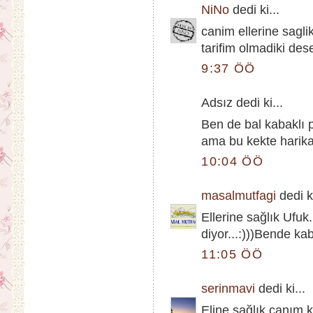
NiNo
dedi ki...
canim ellerine sagli
tarifim olmadiki des
9:37 ÖÖ
Adsız dedi ki...
Ben de bal kabaklı
ama bu kekte harika
10:04 ÖÖ
masalmutfagi
dedi ki
Ellerine sağlık Ufuk
diyor...:)))Bende k
11:05 ÖÖ
serinmavi
dedi ki...
Eline sağlık canım,k