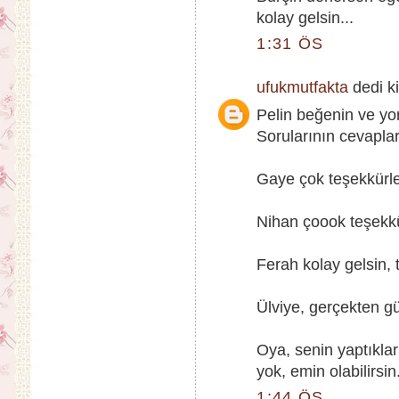
kolay gelsin...
1:31 ÖS
ufukmutfakta
dedi ki
Pelin beğenin ve yo
Sorularının cevaplar
Gaye çok teşekkürler
Nihan çoook teşekkü
Ferah kolay gelsin, t
Ülviye, gerçekten güz
Oya, senin yaptıkla
yok, emin olabilirsin.
1:44 ÖS