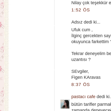
Nilay çok teşekkür e
1:52 ÖS
Adsız dedi ki...
Ufuk cum ,
İlginç gercekten say
okuyunca farkettim 
Tekrar deneyelim be
uzantısı ?
SEvgiler,
Figen KAravas
8:37 ÖS
pastacı cafe
dedi ki.
bütün tarifler parma
zamanda deneyeceğim