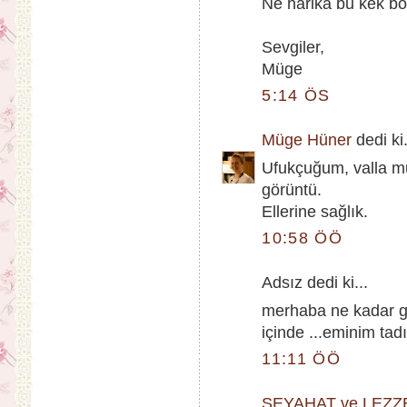
Ne harika bu kek böyl
Sevgiler,
Müge
5:14 ÖS
Müge Hüner
dedi ki.
Ufukçuğum, valla mut
görüntü.
Ellerine sağlık.
10:58 ÖÖ
Adsız dedi ki...
merhaba ne kadar gü
içinde ...eminim tadı
11:11 ÖÖ
SEYAHAT ve LEZZ