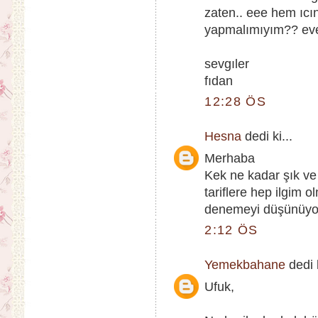
zaten.. eee hem ıcı
yapmalımıyım?? eve
sevgıler
fıdan
12:28 ÖS
Hesna
dedi ki...
Merhaba
Kek ne kadar şık ve
tariflere hep ilgim
denemeyi düşünüyo
2:12 ÖS
Yemekbahane
dedi k
Ufuk,