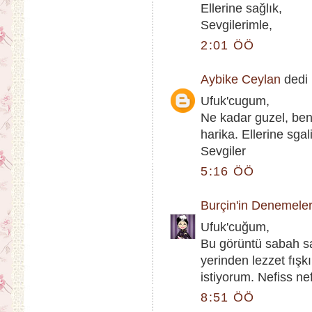
Ellerine sağlık,
Sevgilerimle,
2:01 ÖÖ
Aybike Ceylan
dedi k
Ufuk'cugum,
Ne kadar guzel, be
harika. Ellerine sgal
Sevgiler
5:16 ÖÖ
Burçin'in Denemeler
Ufuk'cuğum,
Bu görüntü sabah s
yerinden lezzet fış
istiyorum. Nefiss nefi
8:51 ÖÖ