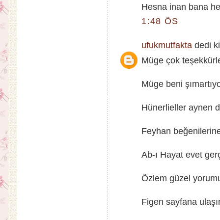
Hesna inan bana hem
1:48 ÖS
ufukmutfakta
dedi ki
Müge çok teşekkürler
Müge beni şımartıyo
Hünerlieller aynen de
Feyhan beğenilerin
Ab-ı Hayat evet gerçe
Özlem güzel yorumun 
Figen sayfana ulaş