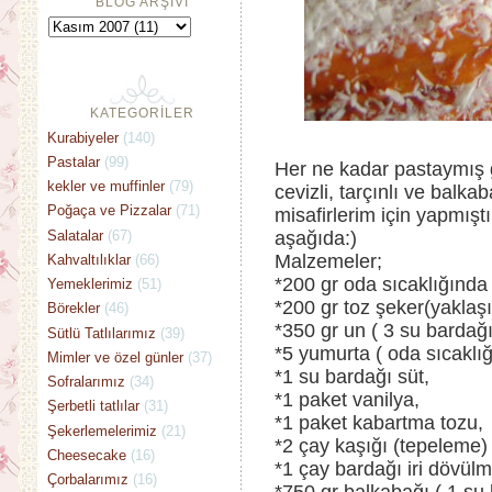
BLOG ARŞİVİ
KATEGORİLER
Kurabiyeler
(140)
Pastalar
(99)
Her ne kadar pastaymış 
kekler ve muffinler
(79)
cevizli, tarçınlı ve balk
Poğaça ve Pizzalar
(71)
misafirlerim için yapmışt
Salatalar
(67)
aşağıda:)
Malzemeler;
Kahvaltılıklar
(66)
*200 gr oda sıcaklığında 
Yemeklerimiz
(51)
*200 gr toz şeker(yaklaşı
Börekler
(46)
*350 gr un ( 3 su bardağ
Sütlü Tatlılarımız
(39)
*5 yumurta ( oda sıcaklı
Mimler ve özel günler
(37)
*1 su bardağı süt,
Sofralarımız
(34)
*1 paket vanilya,
Şerbetli tatlılar
(31)
*1 paket kabartma tozu,
Şekerlemelerimiz
(21)
*2 çay kaşığı (tepeleme) 
Cheesecake
(16)
*1 çay bardağı iri dövülm
Çorbalarımız
(16)