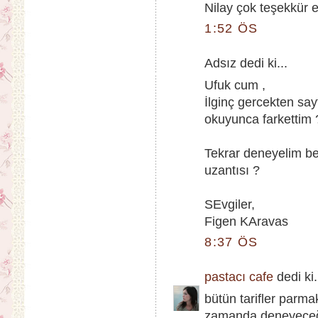
Nilay çok teşekkür e
1:52 ÖS
Adsız dedi ki...
Ufuk cum ,
İlginç gercekten say
okuyunca farkettim 
Tekrar deneyelim be
uzantısı ?
SEvgiler,
Figen KAravas
8:37 ÖS
pastacı cafe
dedi ki.
bütün tarifler parma
zamanda deneyeceğim