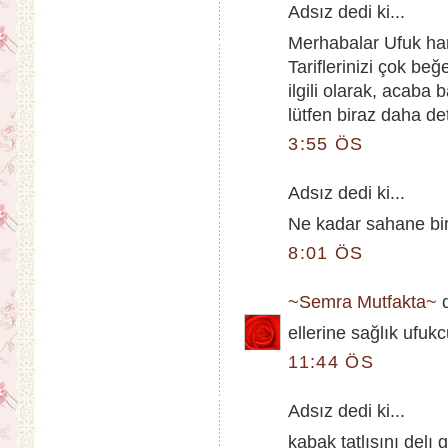
Adsız dedi ki...
Merhabalar Ufuk ha
Tariflerinizi çok be
ilgili olarak, acaba 
lütfen biraz daha det
3:55 ÖS
Adsız dedi ki...
Ne kadar sahane bir
8:01 ÖS
~Semra Mutfakta~
d
ellerine sağlık ufu
11:44 ÖS
Adsız dedi ki...
kabak tatlısını delı