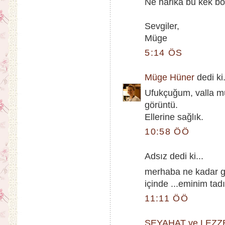
Ne harika bu kek böyl
Sevgiler,
Müge
5:14 ÖS
Müge Hüner
dedi ki.
Ufukçuğum, valla mut
görüntü.
Ellerine sağlık.
10:58 ÖÖ
Adsız dedi ki...
merhaba ne kadar gü
içinde ...eminim tadı
11:11 ÖÖ
SEYAHAT ve LEZZ