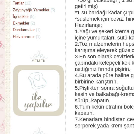
*750 gr balkabağı ( 1 su b
Tartlar
(12)
getirilmiş)
Zeytinyağlı Yemekler
(5)
*1 su bardağı kadar çırpı
İçecekler
(5)
*süslemek için ceviz, hind
Ekmekler
(2)
Hazırlanışı;
Dondurmalar
(1)
1.Yağı ve şekeri krema g
Helvalarımız
(1)
içine yumurtaları, sütü 
2.Toz malzemelerin hepsin
karışıma eleyerek güzelce
3.En son olarak cevizleri
YEMEK
çapındaki kelepçeli kek
ısıttığınız fırında pişirin.
4.Bu arada püre haline ge
birbirine karıştırın.
5.Piştikten sonra soğutt
kesin ve balkabağı-kremş
sürüp, kapatın.
6.Tüm kekin etrafını bolc
kapatın.
7.Kenarlara hindistan cevi
serperek yada krem şanti 