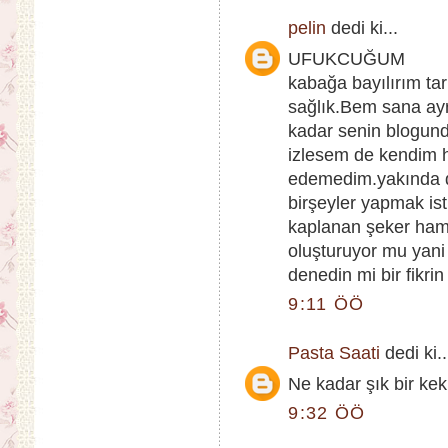
pelin
dedi ki...
UFUKCUĞUM
kabağa bayılırım tar
sağlık.Bem sana ayr
kadar senin blogunda
izlesem de kendim h
edemedim.yakında d
birşeyler yapmak is
kaplanan şeker hamu
oluşturuyor mu yani
denedin mi bir fikri
9:11 ÖÖ
Pasta Saati
dedi ki..
Ne kadar şık bir kek!
9:32 ÖÖ