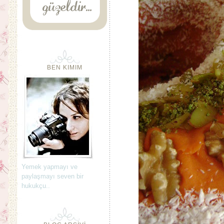
BEN KIMIM
Yemek yapmayı ve
paylaşmayı seven bir
hukukçu..