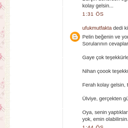
kolay gelsin...
1:31 ÖS
ufukmutfakta
dedi ki
Pelin beğenin ve yo
Sorularının cevaplar
Gaye çok teşekkürler
Nihan çoook teşekkü
Ferah kolay gelsin, t
Ülviye, gerçekten güz
Oya, senin yaptıkla
yok, emin olabilirsin.
1:44 ÖS