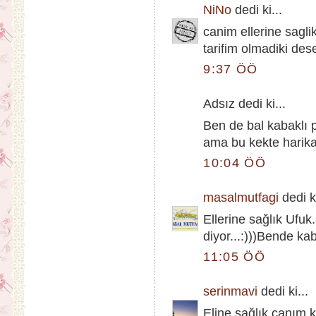
NiNo
dedi ki...
canim ellerine sagli
tarifim olmadiki des
9:37 ÖÖ
Adsız dedi ki...
Ben de bal kabaklı
ama bu kekte harika
10:04 ÖÖ
masalmutfagi
dedi ki
Ellerine sağlık Ufuk
diyor...:)))Bende k
11:05 ÖÖ
serinmavi
dedi ki...
Eline sağlık canım,k