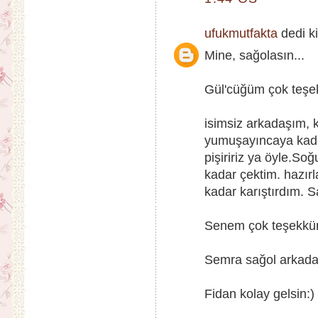
ufukmutfakta
dedi ki
Mine, sağolasın...
Gül'cüğüm çok teşekk
isimsiz arkadaşım, k
yumuşayıncaya kadar
pişiririz ya öyle.S
kadar çektim. hazırl
kadar karıştırdım. S
Senem çok teşekkürle
Semra sağol arkada
Fidan kolay gelsin:)