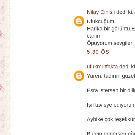
Nilay Cinisli
dedi ki..
Ufukcuğum,
Harika bir görüntü.E
canım
Öpüyorum sevgiler
5:30 ÖS
ufukmutfakta
dedi ki
Yaren, tadının güzel
Esra istersen bir dil
Işıl tavisye ediyorum
Aybike çok teşekkürl
Burçin denersen eğe