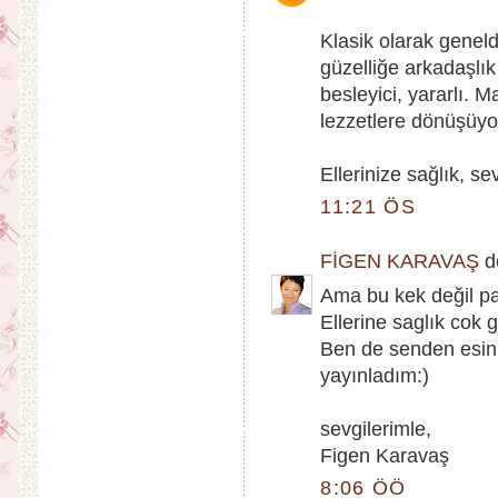
Klasik olarak genelde
güzelliğe arkadaşlık
besleyici, yararlı. M
lezzetlere dönüşüyo
Ellerinize sağlık, sev
11:21 ÖS
FİGEN KARAVAŞ
de
Ama bu kek değil pa
Ellerine saglık cok 
Ben de senden esinl
yayınladım:)
sevgilerimle,
Figen Karavaş
8:06 ÖÖ