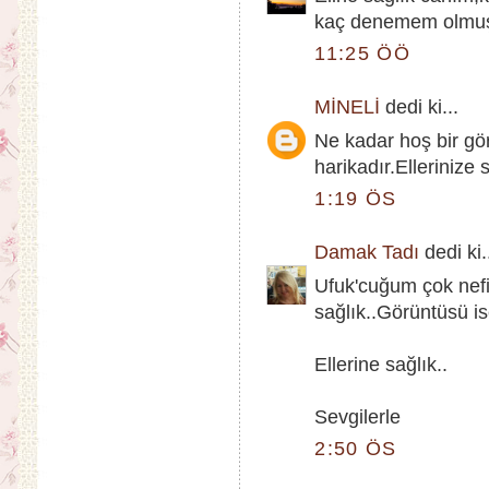
kaç denemem olmuştu
11:25 ÖÖ
MİNELİ
dedi ki...
Ne kadar hoş bir g
harikadır.Ellerinize 
1:19 ÖS
Damak Tadı
dedi ki.
Ufuk'cuğum çok nefi
sağlık..Görüntüsü i
Ellerine sağlık..
Sevgilerle
2:50 ÖS