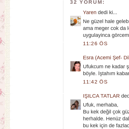
32 YORUM:
Yaren
dedi ki...
Ne güzel hale geleb
ama meger cok da le
uygulayinca görcem i
11:26 ÖS
Esra (Acemi Şef- Dik
Ufukcum ne kadar şı
böyle. İştahım kaba
11:42 ÖS
IŞILCA TATLAR
dedi
Ufuk, merhaba,
Bu kek değil çok güz
herhalde. Henüz da
bu kek için de fazl