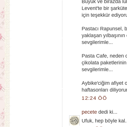
Büyük ve birazda lü
Levent'te bir şarküt
için teşekkür ediyor
Pastacı Rapunsel, b
yaklaşan yılbaşının
sevgilerimle...
Pasta Cafe, neden 
çikolata paketlerinin
sevgilerimle...
Aybike'ciğim afiyet
haftasonları diliyoru
12:24 ÖÖ
pecete
dedi ki...
Ufuk, hep böyle kal.