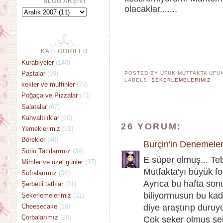
BLOG ARŞİVİ
olacaklar.......
KATEGORİLER
Kurabiyeler
(140)
Pastalar
(99)
POSTED BY UFUK MUTFAKTA
UFU
LABELS:
ŞEKERLEMELERIMIZ
kekler ve muffinler
(79)
Poğaça ve Pizzalar
(71)
Salatalar
(67)
Kahvaltılıklar
(66)
26 YORUM:
Yemeklerimiz
(51)
Börekler
(46)
Burçin'in Denemeler
Sütlü Tatlılarımız
(39)
E süper olmuş... Te
Mimler ve özel günler
(37)
Mutfakta'yı büyük fo
Sofralarımız
(34)
Ayrıca bu hafta so
Şerbetli tatlılar
(31)
biliyormusun bu kad
Şekerlemelerimiz
(21)
Cheesecake
(16)
diye araştırıp duruy
Çorbalarımız
(16)
Çok şeker olmuş şek