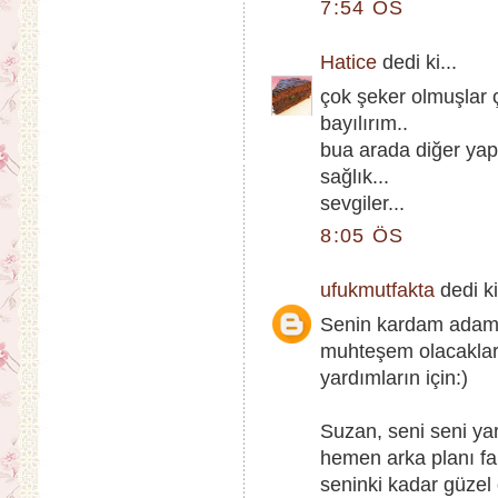
7:54 ÖS
Hatice
dedi ki...
çok şeker olmuşlar 
bayılırım..
bua arada diğer yapt
sağlık...
sevgiler...
8:05 ÖS
ufukmutfakta
dedi ki
Senin kardam adaml
muhteşem olacaklar.
yardımların için:)
Suzan, seni seni ya
hemen arka planı fa
seninki kadar güzel