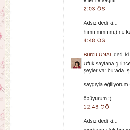
ellerine sağlık
2:03 ÖS
Adsız dedi ki...
hımmmmmm:) ne kadar
4:48 ÖS
Burcu ÜNAL
dedi ki.
Ufuk sayfana girinc
şeyler var burada..
saygıyla eğiliyoru
öpüyurum :)
12:48 ÖÖ
Adsız dedi ki...
merhaba ufuk hanım