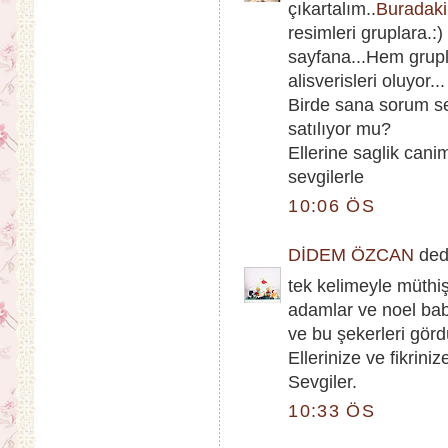
çıkartalım..
Buradaki
resimleri gruplara.:
sayfana...Hem grupla
alisverisleri oluyor...
Birde sana sorum s
satılıyor mu?
Ellerine saglik cani
sevgilerle
10:06 ÖS
DİDEM ÖZCAN
dedi
tek kelimeyle müthiş
adamlar ve noel bab
ve bu şekerleri gör
Ellerinize ve fikriniz
Sevgiler.
10:33 ÖS