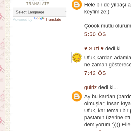
TRANSLATE
Hele bir de yılbaşı
keyfimize;)
Powered by
Translate
Çoook mutlu olurum
5:50 ÖS
♥ Suzi ♥
dedi ki...
Ufuk,kardan adamlar
ne zaman gösterecek
7:42 ÖS
gülriz
dedi ki...
Ay bu kardan (pard
olmuşlar; insan kıy
Ufuk, kar temalı bi
pastanın üzerine ot
demiyorum :)))) Elle