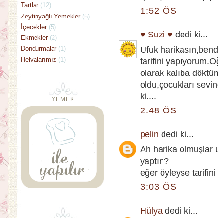
Tartlar
(12)
1:52 ÖS
Zeytinyağlı Yemekler
(5)
İçecekler
(5)
♥ Suzi ♥
dedi ki...
Ekmekler
(2)
Ufuk harikasın,be
Dondurmalar
(1)
Helvalarımız
(1)
tarifini yapıyorum.O
olarak kalıba döktüm
oldu,çocukları sev
ki....
YEMEK
2:48 ÖS
pelin
dedi ki...
Ah harika olmuşlar
yaptın?
eğer öyleyse tarifini 
3:03 ÖS
Hülya
dedi ki...