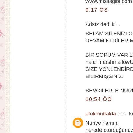
www.misssgibi.com
9:17 ÖS
Adsız dedi ki...
SELAM SİTENİZİ 
DEVAMINI DİLERIM
BİR SORUM VAR L
halal marshmallo
SİZE YONLENDİRDİ
BILIRMIŞSINIZ.
SEVGILERLE NUR
10:54 ÖÖ
ufukmutfakta
dedi ki
Nuriye hanım,
nerede oturduğunuz