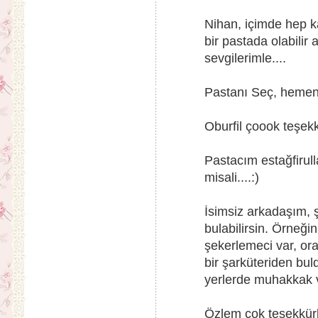
Nihan, içimde hep kar
bir pastada olabilir
sevgilerimle....
Pastanı Seç, hemen y
Oburfil çoook teşekkü
Pastacım estağfirull
misali....:)
İsimsiz arkadaşım,
bulabilirsin. Örneği
şekerlemeci var, ora
bir şarküteriden bu
yerlerde muhakkak v
Özlem çok teşekkürl