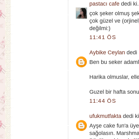
pastacı cafe
dedi ki.
çok şeker olmuş şek
çok güzel ve (orjinel
değilmi:)
11:41 ÖS
Aybike Ceylan
dedi k
Ben bu seker adamla
Harika olmuslar, elle
Guzel bir hafta sonu
11:44 ÖS
ufukmutfakta
dedi ki
Ayşe cake fun'a üye
sağolasın. Marshmal