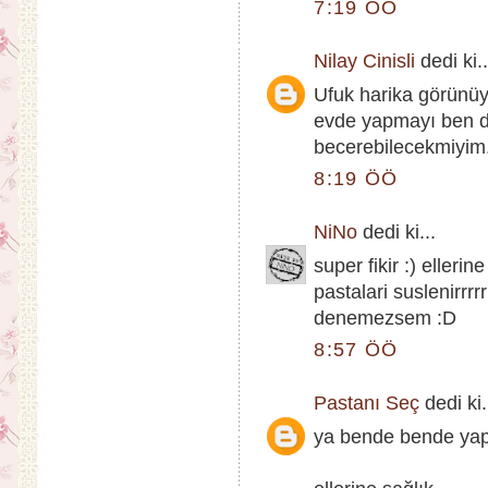
7:19 ÖÖ
Nilay Cinisli
dedi ki..
Ufuk harika görünüy
evde yapmayı ben 
becerebilecekmiyim.
8:19 ÖÖ
NiNo
dedi ki...
super fikir :) elleri
pastalari suslenirrr
denemezsem :D
8:57 ÖÖ
Pastanı Seç
dedi ki.
ya bende bende yap