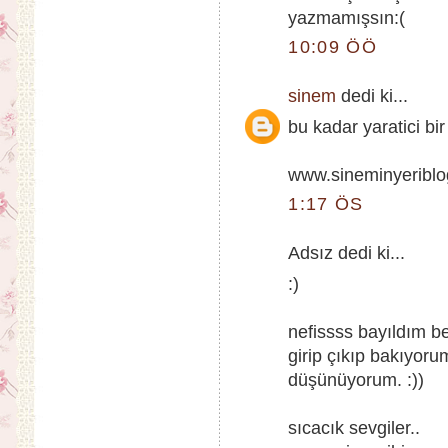
yazmamışsın:(
10:09 ÖÖ
sinem
dedi ki...
bu kadar yaratici bir
www.sineminyeribl
1:17 ÖS
Adsız dedi ki...
:)
nefissss bayıldım b
girip çıkıp bakıyoru
düşünüyorum. :))
sıcacık sevgiler..