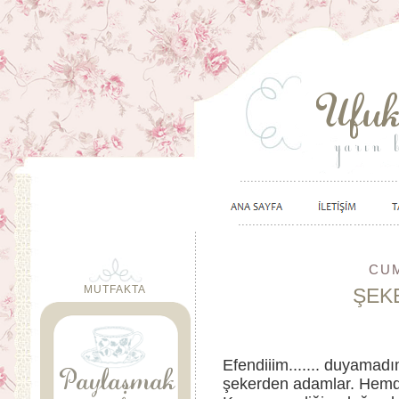
CUM
MUTFAKTA
ŞEK
Efendiiim....... duyamad
şekerden adamlar. Hemd