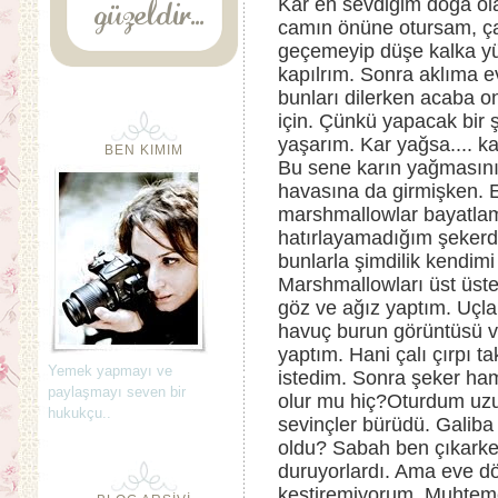
Kar en sevdiğim doğa ola
camın önüne otursam, ça
geçemeyip düşe kalka yü
kapılrım. Sonra aklıma ev
bunları dilerken acaba o
için. Çünkü yapacak bir 
yaşarım. Kar yağsa.... ka
BEN KIMIM
Bu sene karın yağmasını
havasına da girmişken. 
marshmallowlar bayatl
hatırlayamadığım şekerd
bunlarla şimdilik kendimi
Marshmallowları üst üst
göz ve ağız yaptım. Uçlar
havuç burun görüntüsü v
yaptım. Hani çalı çırpı t
Yemek yapmayı ve
istedim. Sonra şeker ha
paylaşmayı seven bir
olur mu hiç?Oturdum uzun
hukukçu..
sevinçler bürüdü. Galib
oldu? Sabah ben çıkarke
duruyorlardı. Ama eve d
kestiremiyorum. Muhteme