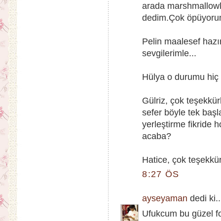
arada marshmallowla
dedim.Çok öpüyorum
Pelin maalesef hazı
sevgilerimle...
Hülya o durumu hiç 
Gülriz, çok teşekkü
sefer böyle tek başl
yerleştirme fikride
acaba?
Hatice, çok teşekkürl
8:27 ÖS
ayseyaman
dedi ki..
Ufukcum bu güzel fo