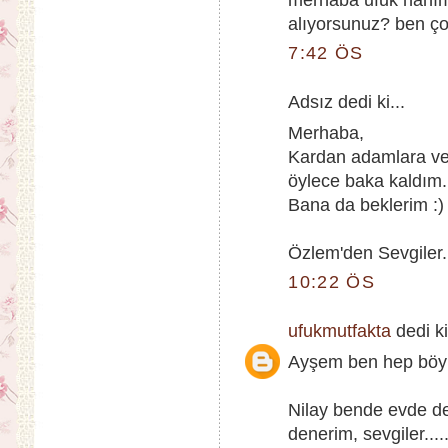
alıyorsunuz? ben ç
7:42 ÖS
Adsız dedi ki...
Merhaba,
Kardan adamlara ve
öylece baka kaldım. 
Bana da beklerim :)
Özlem'den Sevgiler.
10:22 ÖS
ufukmutfakta
dedi ki
Ayşem ben hep böyle
Nilay bende evde de
denerim, sevgiler....