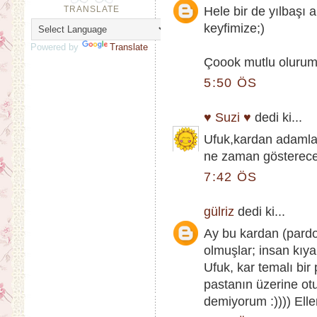
TRANSLATE
Hele bir de yılbaşı
keyfimize;)
Powered by
Translate
Çoook mutlu olurum
5:50 ÖS
♥ Suzi ♥
dedi ki...
Ufuk,kardan adamlar
ne zaman gösterecek
7:42 ÖS
gülriz
dedi ki...
Ay bu kardan (pard
olmuşlar; insan kıy
Ufuk, kar temalı bi
pastanın üzerine ot
demiyorum :)))) Elle