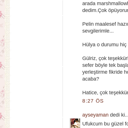
arada marshmallowla
dedim.Çok öpüyorum
Pelin maalesef hazı
sevgilerimle...
Hülya o durumu hiç 
Gülriz, çok teşekkü
sefer böyle tek başl
yerleştirme fikride
acaba?
Hatice, çok teşekkürl
8:27 ÖS
ayseyaman
dedi ki..
Ufukcum bu güzel fo