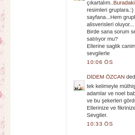
çıkartalım..
Buradaki
resimleri gruplara.:
sayfana...Hem grupla
alisverisleri oluyor...
Birde sana sorum s
satılıyor mu?
Ellerine saglik cani
sevgilerle
10:06 ÖS
DİDEM ÖZCAN
dedi
tek kelimeyle müthiş
adamlar ve noel bab
ve bu şekerleri gör
Ellerinize ve fikriniz
Sevgiler.
10:33 ÖS