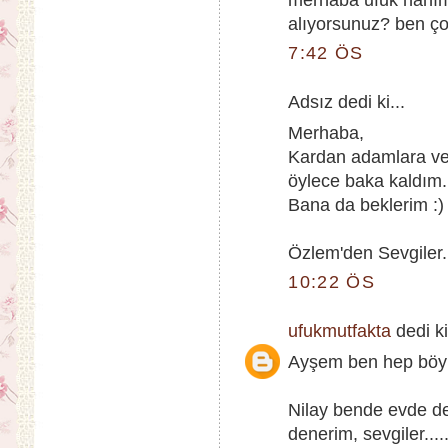
alıyorsunuz? ben ç
7:42 ÖS
Adsız dedi ki...
Merhaba,
Kardan adamlara ve
öylece baka kaldım. 
Bana da beklerim :)
Özlem'den Sevgiler.
10:22 ÖS
ufukmutfakta
dedi ki
Ayşem ben hep böyle
Nilay bende evde de
denerim, sevgiler....