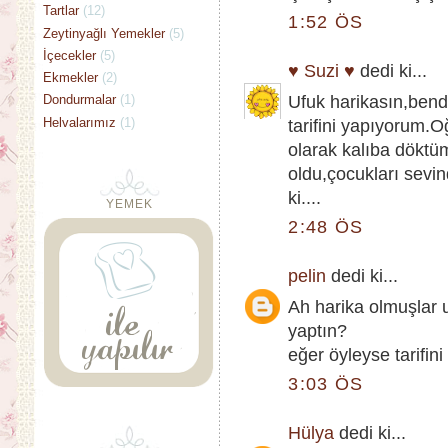
Tartlar
(12)
1:52 ÖS
Zeytinyağlı Yemekler
(5)
İçecekler
(5)
♥ Suzi ♥
dedi ki...
Ekmekler
(2)
Ufuk harikasın,be
Dondurmalar
(1)
Helvalarımız
(1)
tarifini yapıyorum.O
olarak kalıba döktüm
oldu,çocukları sev
ki....
YEMEK
2:48 ÖS
pelin
dedi ki...
Ah harika olmuşlar
yaptın?
eğer öyleyse tarifini 
3:03 ÖS
Hülya
dedi ki...