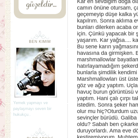
Kar en sevdiğim doğa ola
camın önüne otursam, ça
geçemeyip düşe kalka yü
kapılrım. Sonra aklıma ev
bunları dilerken acaba o
için. Çünkü yapacak bir 
yaşarım. Kar yağsa.... ka
BEN KIMIM
Bu sene karın yağmasını
havasına da girmişken. 
marshmallowlar bayatl
hatırlayamadığım şekerd
bunlarla şimdilik kendimi
Marshmallowları üst üst
göz ve ağız yaptım. Uçlar
havuç burun görüntüsü v
yaptım. Hani çalı çırpı t
Yemek yapmayı ve
istedim. Sonra şeker ha
paylaşmayı seven bir
olur mu hiç?Oturdum uzun
hukukçu..
sevinçler bürüdü. Galib
oldu? Sabah ben çıkarke
duruyorlardı. Ama eve d
kestiremiyorum. Muhteme