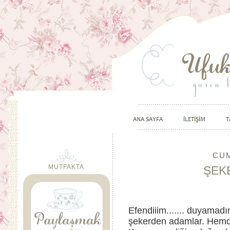
CUM
MUTFAKTA
ŞEK
Efendiiim....... duyamad
şekerden adamlar. Hemd