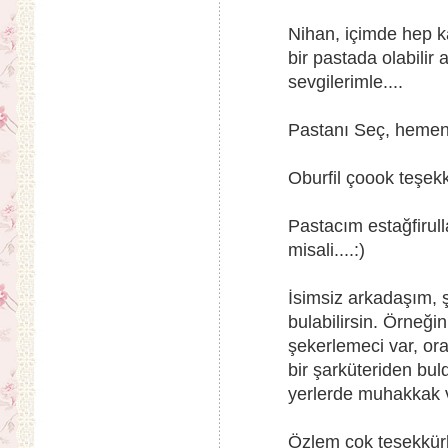
Nihan, içimde hep kar
bir pastada olabilir
sevgilerimle....
Pastanı Seç, hemen y
Oburfil çoook teşekkü
Pastacım estağfirull
misali....:)
İsimsiz arkadaşım,
bulabilirsin. Örneği
şekerlemeci var, ora
bir şarküteriden bu
yerlerde muhakkak v
Özlem çok teşekkürl