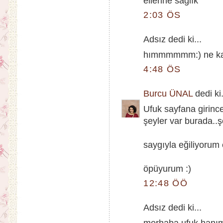
ellerine sağlık
2:03 ÖS
Adsız dedi ki...
hımmmmmm:) ne kadar
4:48 ÖS
Burcu ÜNAL
dedi ki.
Ufuk sayfana girinc
şeyler var burada..
saygıyla eğiliyoru
öpüyurum :)
12:48 ÖÖ
Adsız dedi ki...
merhaba ufuk hanım