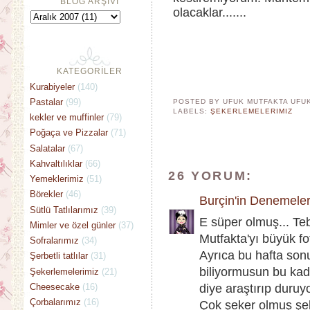
BLOG ARŞİVİ
olacaklar.......
KATEGORİLER
Kurabiyeler
(140)
Pastalar
(99)
POSTED BY UFUK MUTFAKTA
UFU
LABELS:
ŞEKERLEMELERIMIZ
kekler ve muffinler
(79)
Poğaça ve Pizzalar
(71)
Salatalar
(67)
Kahvaltılıklar
(66)
26 YORUM:
Yemeklerimiz
(51)
Börekler
(46)
Burçin'in Denemeler
Sütlü Tatlılarımız
(39)
E süper olmuş... Te
Mimler ve özel günler
(37)
Mutfakta'yı büyük fo
Sofralarımız
(34)
Ayrıca bu hafta so
Şerbetli tatlılar
(31)
biliyormusun bu kad
Şekerlemelerimiz
(21)
Cheesecake
(16)
diye araştırıp duruy
Çorbalarımız
(16)
Çok şeker olmuş şek