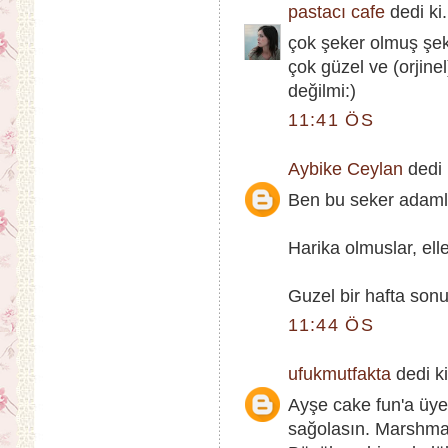
pastacı cafe
dedi ki.
çok şeker olmuş şek
çok güzel ve (orjinel
değilmi:)
11:41 ÖS
Aybike Ceylan
dedi k
Ben bu seker adamla
Harika olmuslar, elle
Guzel bir hafta sonu
11:44 ÖS
ufukmutfakta
dedi ki
Ayşe cake fun'a üye
sağolasın. Marshmal