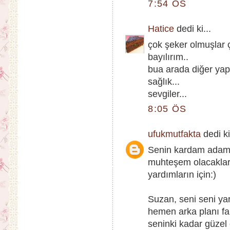
7:54 ÖS
Hatice
dedi ki...
çok şeker olmuşlar 
bayılırım..
bua arada diğer yapt
sağlık...
sevgiler...
8:05 ÖS
ufukmutfakta
dedi ki
Senin kardam adaml
muhteşem olacaklar.
yardımların için:)
Suzan, seni seni ya
hemen arka planı fa
seninki kadar güzel