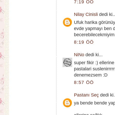
7:19 ÖÖ
Nilay Cinisli
dedi ki..
Ufuk harika görünüy
evde yapmayı ben 
becerebilecekmiyim.
8:19 ÖÖ
NiNo
dedi ki...
super fikir :) elleri
pastalari suslenirrr
denemezsem :D
8:57 ÖÖ
Pastanı Seç
dedi ki.
ya bende bende yap