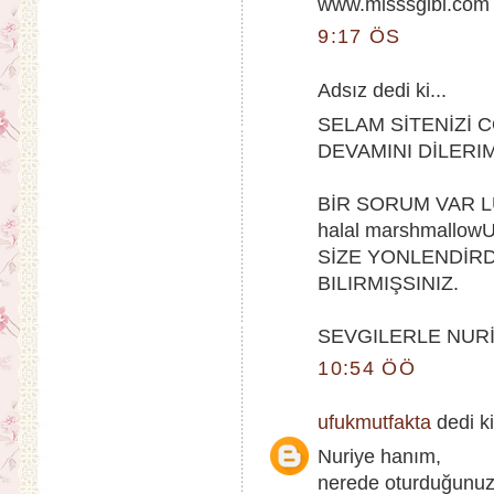
www.misssgibi.com
9:17 ÖS
Adsız dedi ki...
SELAM SİTENİZİ 
DEVAMINI DİLERIM
BİR SORUM VAR L
halal marshmallo
SİZE YONLENDİRDİ
BILIRMIŞSINIZ.
SEVGILERLE NUR
10:54 ÖÖ
ufukmutfakta
dedi ki
Nuriye hanım,
nerede oturduğunuz