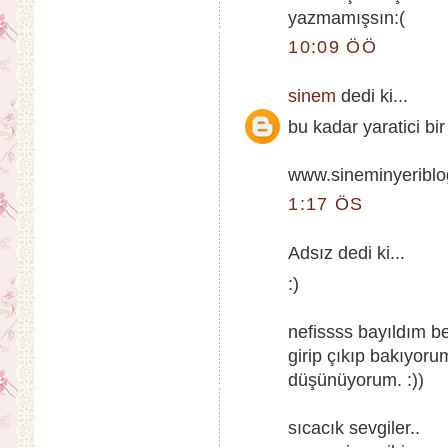
yazmamışsın:(
10:09 ÖÖ
sinem
dedi ki...
bu kadar yaratici bir
www.sineminyeribl
1:17 ÖS
Adsız dedi ki...
:)
nefissss bayıldım b
girip çıkıp bakıyoru
düşünüyorum. :))
sıcacık sevgiler..