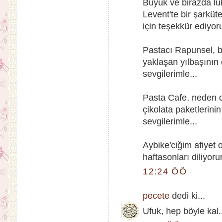
Büyük ve birazda lü
Levent'te bir şarküt
için teşekkür ediyor
Pastacı Rapunsel, b
yaklaşan yılbaşının
sevgilerimle...
Pasta Cafe, neden 
çikolata paketlerinin
sevgilerimle...
Aybike'ciğim afiyet
haftasonları diliyoru
12:24 ÖÖ
pecete
dedi ki...
Ufuk, hep böyle kal.