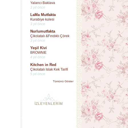
Yalancı Baklava
3 yıl önce
LaMa Mutfakta
Kurabiye kulesi
3 yıl önce
Nurlumutfakta
Çikolatalı &Fındıklı Çörek
3 yıl önce
Yeşil Kivi
BROWNIE
4 yıl önce
Kitchen in Red
Çikolatalı Islak Kek Tarifi
5 yıl önce
Tümünü Göster
İZLEYENLERİM