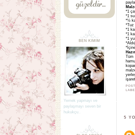
payl
Malz
*1 ça
*1 su
*½ ka
*Tuz
*1 ka
*1 ka
*1 y
BEN KIMIM
*Aldı
*İçin
Hazır
Tüm 
hamur
kopar
malze
yerle
işare
POST
LABE
Yemek yapmayı ve
paylaşmayı seven bir
hukukçu..
5 Y