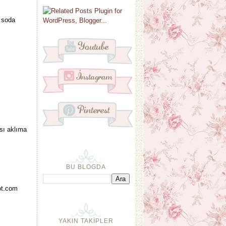
a soda
ası aklıma
BU BLOGDA
ot.com
YAKIN TAKİPLER