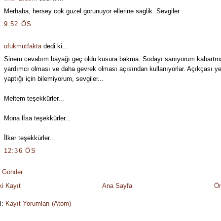
Merhaba, hersey cok guzel gorunuyor ellerine saglik. Sevgiler
9:52 ÖS
ufukmutfakta
dedi ki...
Sinem cevabım bayağı geç oldu kusura bakma. Sodayı sanıyorum kabartm
yardımcı olması ve daha gevrek olması açısından kullanıyorlar. Açıkçası y
yaptığı için bilemiyorum, sevgiler...
Meltem teşekkürler...
Mona lİsa teşekkürler...
İlker teşekkürler...
12:36 ÖS
 Gönder
i Kayıt
Ana Sayfa
Ön
l:
Kayıt Yorumları (Atom)