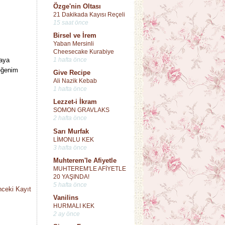
Özge'nin Oltası
21 Dakikada Kayısı Reçeli
15 saat önce
Birsel ve İrem
Yaban Mersinli
Cheesecake Kurabiye
1 hafta önce
aya
eğenim
Give Recipe
Ali Nazik Kebab
1 hafta önce
Lezzet-i İkram
SOMON GRAVLAKS
2 hafta önce
Sarı Murfak
LİMONLU KEK
3 hafta önce
Muhterem'le Afiyetle
MUHTEREM'LE AFİYETLE
20 YAŞINDA!
5 hafta önce
ceki Kayıt
Vanilins
HURMALI KEK
2 ay önce