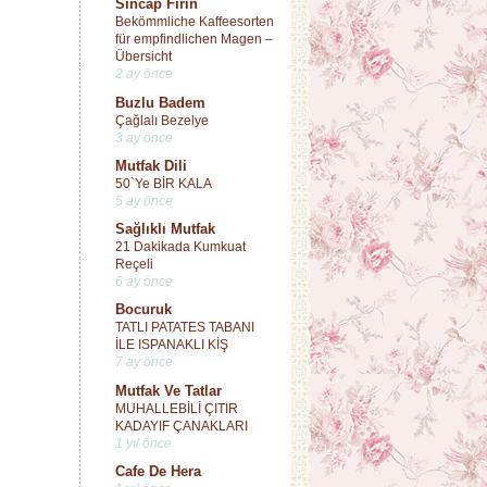
Sincap Fırın
Bekömmliche Kaffeesorten
für empfindlichen Magen –
Übersicht
2 ay önce
Buzlu Badem
Çağlalı Bezelye
3 ay önce
Mutfak Dili
50`Ye BİR KALA
5 ay önce
Sağlıklı Mutfak
21 Dakikada Kumkuat
Reçeli
6 ay önce
Bocuruk
TATLI PATATES TABANI
İLE ISPANAKLI KİŞ
7 ay önce
Mutfak Ve Tatlar
MUHALLEBİLİ ÇITIR
KADAYIF ÇANAKLARI
1 yıl önce
Cafe De Hera