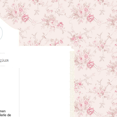
emen
lerle de