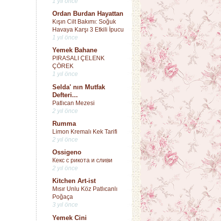
1 yıl önce
Ordan Burdan Hayattan
Kışın Cilt Bakımı: Soğuk
Havaya Karşı 3 Etkili İpucu
1 yıl önce
Yemek Bahane
PIRASALI ÇELENK
ÇÖREK
1 yıl önce
Selda' nın Mutfak
Defteri...
Patlıcan Mezesi
2 yıl önce
Rumma
Limon Kremalı Kek Tarifi
2 yıl önce
Ossigeno
Кекс с рикота и сливи
2 yıl önce
Kitchen Art-ist
Mısır Unlu Köz Patlıcanlı
Poğaça
3 yıl önce
Yemek Cini