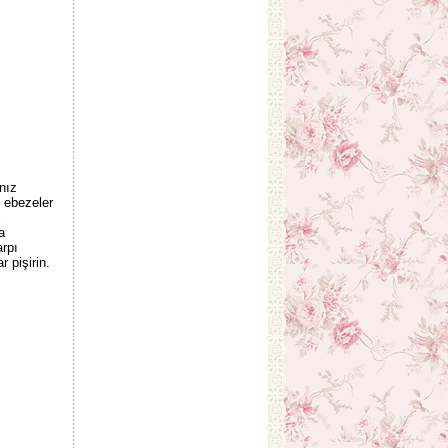
nız
 ebezeler
ç
a
arpı
 pişirin.