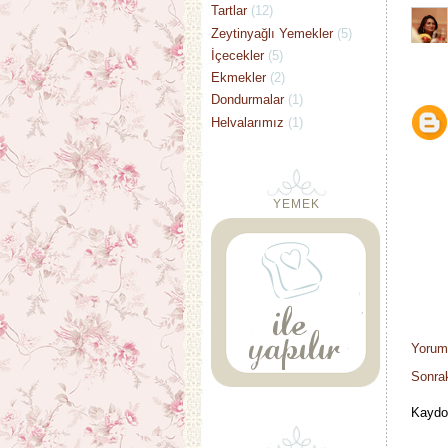
Tartlar
(12)
Zeytinyağlı Yemekler
(5)
İçecekler
(5)
Ekmekler
(2)
Dondurmalar
(1)
Helvalarımız
(1)
YEMEK
Yorum
Sonrak
Kaydo