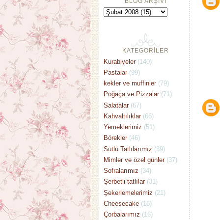
BLOG ARŞİVİ
KATEGORİLER
Kurabiyeler
(140)
Pastalar
(99)
kekler ve muffinler
(79)
Poğaça ve Pizzalar
(71)
Salatalar
(67)
Kahvaltılıklar
(66)
Yemeklerimiz
(51)
Börekler
(46)
Sütlü Tatlılarımız
(39)
Mimler ve özel günler
(37)
Sofralarımız
(34)
Şerbetli tatlılar
(31)
Şekerlemelerimiz
(21)
Cheesecake
(16)
Çorbalarımız
(16)