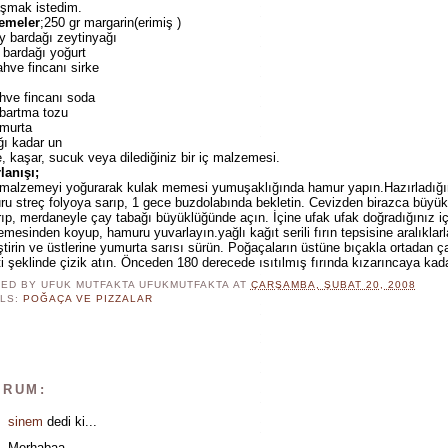
aşmak istedim.
emeler
;250 gr margarin(erimiş )
y bardağı zeytinyağı
 bardağı yoğurt
hve fincanı sirke
hve fincanı soda
bartma tozu
umurta
ğı kadar un
e, kaşar, sucuk veya dilediğiniz bir iç malzemesi.
lanışı;
malzemeyi yoğurarak kulak memesi yumuşaklığında hamur yapın.Hazırladığı
u streç folyoya sarıp, 1 gece buzdolabında bekletin. Cevizden birazca büyük
ıp, merdaneyle çay tabağı büyüklüğünde açın. İçine ufak ufak doğradığınız i
mesinden koyup, hamuru yuvarlayın.yağlı kağıt serili fırın tepsisine aralıklarl
ştirin ve üstlerine yumurta sarısı sürün. Poğaçaların üstüne bıçakla ortadan ç
ti şeklinde çizik atın. Önceden 180 derecede ısıtılmış fırında kızarıncaya kadar
ED BY UFUK MUTFAKTA
UFUKMUTFAKTA
AT
ÇARŞAMBA, ŞUBAT 20, 2008
LS:
POĞAÇA VE PIZZALAR
ORUM:
sinem
dedi ki...
Merhabaa,