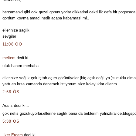
herzamanki gibi cok guzel gorunuyorlar dikkatimi cekti ilk defa bir pogocad
gordum koyma amaci nedir acaba kabarmasi mi..
ellerinize saglik
sevgiler
11:08 ÖÖ
meltem
dedi ki...
ufuk hanım merhaba
ellerinize sağlık çok iştah açıcı görünüyolar (hiç açık değil ya )sucuklu olm
yattı en kısa zamanda denemek istiyorum size kolaylıklar dilerim...
2:56 ÖS
Adsız dedi ki...
çok nefis gözüküyorlar.ellerine sağlık.bana da beklerim yalnizkralice.blogsp
5:38 ÖS
Ilker Erdem
dedi ki...