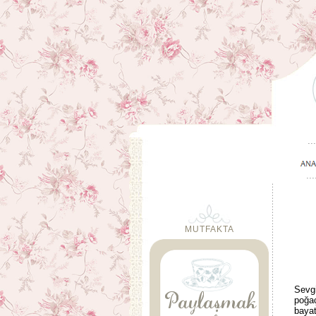
MUTFAKTA
Sevgi
poğaç
bayat