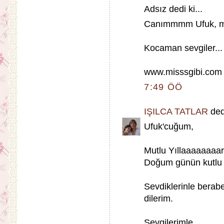
Adsız dedi ki...
Canımmmm Ufuk, mu
Kocaman sevgiler...
www.misssgibi.com
7:49 ÖÖ
IŞILCA TATLAR
dedi
Ufuk'cuğum,
Mutlu Yıllaaaaaaaar
Doğum günün kutlu 
Sevdiklerinle berabe
dilerim.
Sevgilerimle,