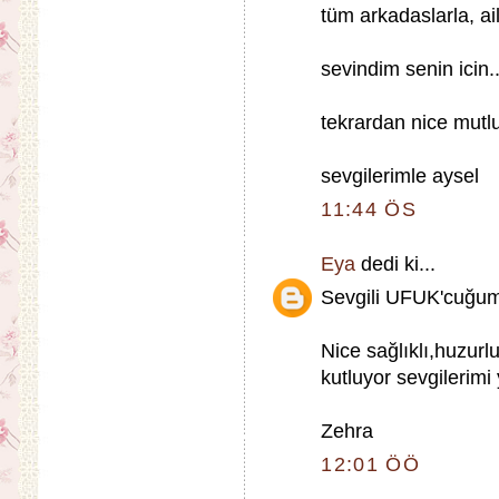
tüm arkadaslarla, aile
sevindim senin icin..
tekrardan nice mutlu 
sevgilerimle aysel
11:44 ÖS
Eya
dedi ki...
Sevgili UFUK'cuğum
Nice sağlıklı,huzur
kutluyor sevgilerimi
Zehra
12:01 ÖÖ