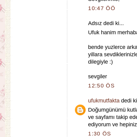
10:47 ÖÖ
Adsız dedi ki...
Ufuk hanim merhab
bende yuzlerce arkad
yillara sevdikleriniz
dilegiyle :)
sevgiler
12:50 ÖS
ufukmutfakta
dedi ki
Doğumgünümü kutlam
ve sayfamı takip ed
ediyorum ve hepiniz
1:30 ÖS