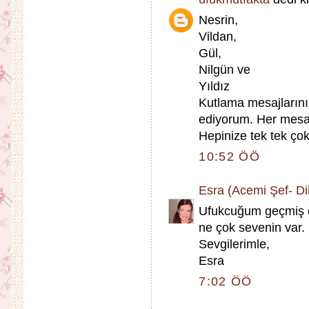
Nesrin,
Vildan,
Gül,
Nilgün ve
Yıldız
Kutlama mesajlarınız
ediyorum. Her mesaj
Hepinize tek tek çok
10:52 ÖÖ
Esra (Acemi Şef- Dik
Ufukcuğum geçmiş d
ne çok sevenin var. 
Sevgilerimle,
Esra
7:02 ÖÖ