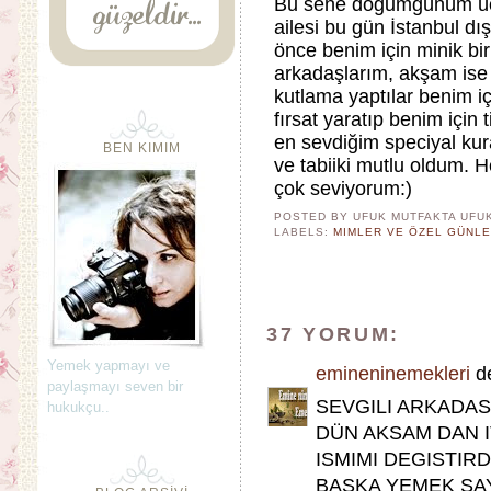
Bu sene doğumgünüm üç 
ailesi bu gün İstanbul d
önce benim için minik bir
arkadaşlarım, akşam ise 
kutlama yaptılar benim i
fırsat yaratıp benim için
en sevdiğim speciyal kur
BEN KIMIM
ve tabiiki mutlu oldum. 
çok seviyorum:)
POSTED BY UFUK MUTFAKTA
UFU
LABELS:
MIMLER VE ÖZEL GÜNL
37 YORUM:
Yemek yapmayı ve
emineninemekleri
de
paylaşmayı seven bir
SEVGILI ARKADA
hukukçu..
DÜN AKSAM DAN 
ISMIMI DEGISTIRD
BASKA YEMEK SA