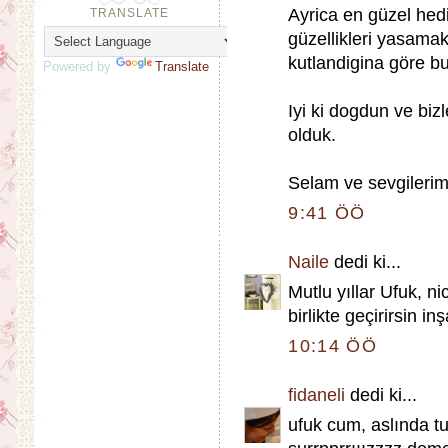
Ayrica en güzel hedi
TRANSLATE
güzellikleri yasama
kutlandigina göre bu
Powered by
Translate
Iyi ki dogdun ve biz
olduk.
Selam ve sevgilerim
9:41 ÖÖ
Naile
dedi ki...
Mutlu yıllar Ufuk, ni
birlikte geçirirsin inş
10:14 ÖÖ
fidaneli
dedi ki...
ufuk cum, aslında tu