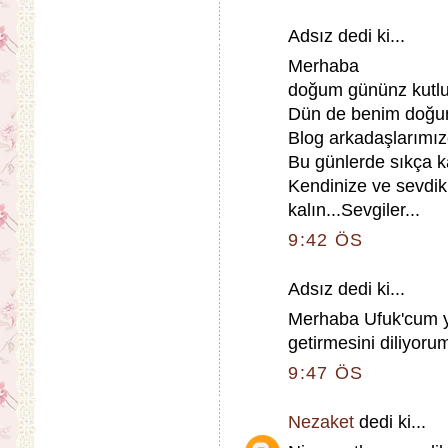
Adsız dedi ki...
Merhaba
doğum gününz kutlu
Dün de benim doğ
Blog arkadaşlarımız
Bu günlerde sıkça k
Kendinize ve sevdikl
kalın...Sevgiler...
9:42 ÖS
Adsız dedi ki...
Merhaba Ufuk'cum ye
getirmesini diliyoru
9:47 ÖS
Nezaket
dedi ki...