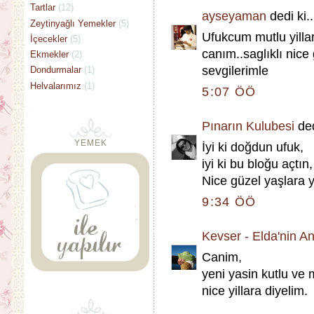
Tartlar
(12)
ayseyaman
dedi ki..
Zeytinyağlı Yemekler
(5)
Ufukcum mutlu yilla
İçecekler
(5)
canım..saglıklı nice g
Ekmekler
(2)
sevgilerimle
Dondurmalar
(1)
Helvalarımız
(1)
5:07 ÖÖ
Pınarın Kulubesi
ded
YEMEK
İyi ki doğdun ufuk,
iyi ki bu bloğu açtın,
Nice güzel yaşlara yı
9:34 ÖÖ
Kevser - Elda'nin A
Canim,
yeni yasin kutlu ve 
nice yillara diyelim.