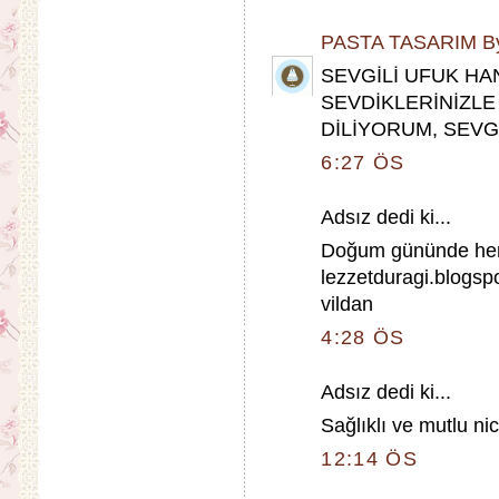
PASTA TASARIM By
SEVGİLİ UFUK HA
SEVDİKLERİNİZLE
DİLİYORUM, SEVGİL
6:27 ÖS
Adsız dedi ki...
Doğum gününde herş
lezzetduragi.blogsp
vildan
4:28 ÖS
Adsız dedi ki...
Sağlıklı ve mutlu nic
12:14 ÖS