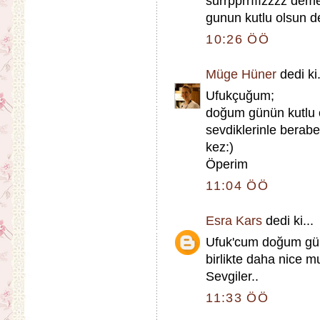
surrpprrııızzzz de
gunun kutlu olsun 
10:26 ÖÖ
Müge Hüner
dedi ki.
Ufukçuğum;
doğum günün kutlu ol
sevdiklerinle berabe
kez:)
Öperim
11:04 ÖÖ
Esra Kars
dedi ki...
Ufuk'cum doğum günü
birlikte daha nice mu
Sevgiler..
11:33 ÖÖ