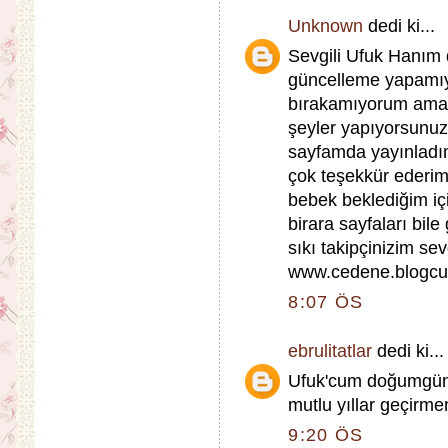
Unknown
dedi ki...
Sevgili Ufuk Hanım
güncelleme yapamıy
bırakamıyorum ama s
şeyler yapıyorsunuz
sayfamda yayınladım 
çok teşekkür ederi
bebek beklediğim iç
birara sayfaları bil
sıkı takipçinizim se
www.cedene.blogc
8:07 ÖS
ebrulitatlar
dedi ki...
Ufuk'cum doğumgünün
mutlu yıllar geçirmen
9:20 ÖS