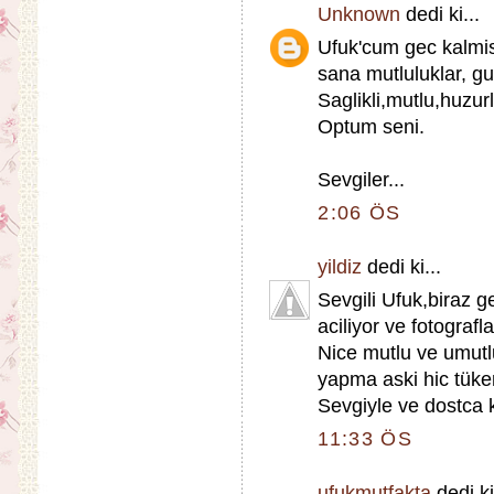
Unknown
dedi ki...
Ufuk'cum gec kalm
sana mutluluklar, guz
Saglikli,mutlu,huzur
Optum seni.
Sevgiler...
2:06 ÖS
yildiz
dedi ki...
Sevgili Ufuk,biraz 
aciliyor ve fotografl
Nice mutlu ve umutlu
yapma aski hic tük
Sevgiyle ve dostca k
11:33 ÖS
ufukmutfakta
dedi ki