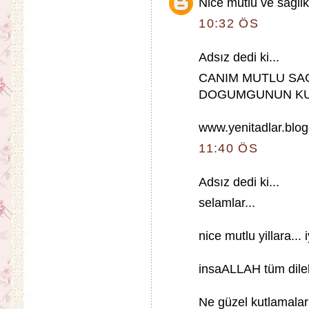
Nice mutlu ve saglikl
10:32 ÖS
Adsız dedi ki...
CANIM MUTLU SAG
DOGUMGUNUN KU
www.yenitadlar.blo
11:40 ÖS
Adsız dedi ki...
selamlar...
nice mutlu yillara... 
insaALLAH tüm dilekl
Ne güzel kutlamalar 