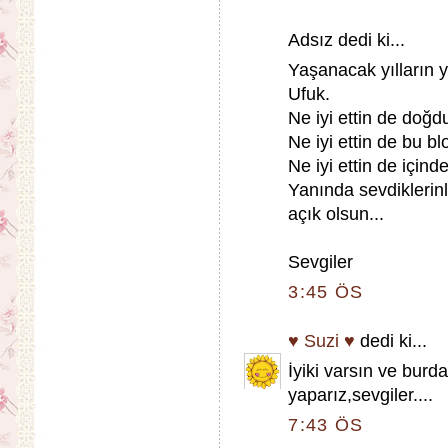
Adsız dedi ki...
Yaşanacak yılların y
Ufuk.
Ne iyi ettin de doğd
Ne iyi ettin de bu bl
Ne iyi ettin de içind
Yanında sevdiklerinl
açık olsun...
Sevgiler
3:45 ÖS
♥ Suzi ♥
dedi ki...
İyiki varsın ve burd
yaparız,sevgiler....
7:43 ÖS