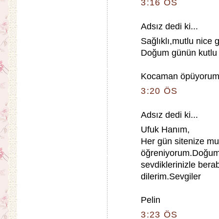
3:16 ÖS
Adsız dedi ki...
Sağlıklı,mutlu nice 
Doğum günün kutlu 
Kocaman öpüyorum v
3:20 ÖS
Adsız dedi ki...
Ufuk Hanım,
Her gün sitenize mu
öğreniyorum.Doğum 
sevdiklerinizle berab
dilerim.Sevgiler
Pelin
3:23 ÖS