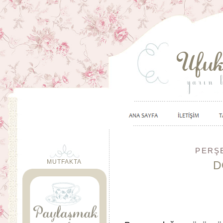
PERŞE
MUTFAKTA
D