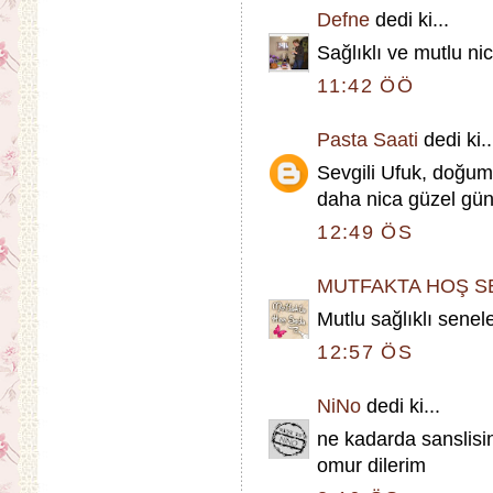
Defne
dedi ki...
Sağlıklı ve mutlu nic
11:42 ÖÖ
Pasta Saati
dedi ki..
Sevgili Ufuk, doğum 
daha nica güzel günl
12:49 ÖS
MUTFAKTA HOŞ S
Mutlu sağlıklı senel
12:57 ÖS
NiNo
dedi ki...
ne kadarda sanslisin 
omur dilerim