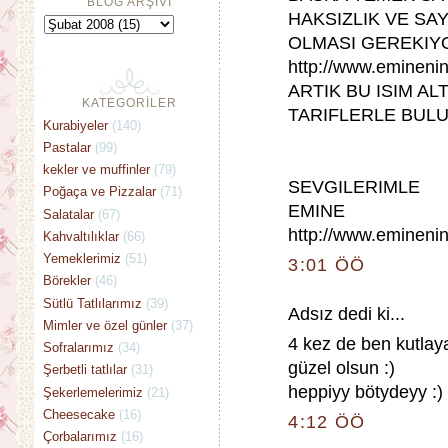
BLOG ARŞİVİ
HAKSIZLIK VE SA
OLMASI GEREKIYO
http://www.emineni
ARTIK BU ISIM A
KATEGORİLER
TARIFLERLE BUL
Kurabiyeler
(140)
Pastalar
(99)
kekler ve muffinler
(79)
SEVGILERIMLE
Poğaça ve Pizzalar
(71)
EMINE
Salatalar
(67)
http://www.emineni
Kahvaltılıklar
(66)
Yemeklerimiz
(51)
3:01 ÖÖ
Börekler
(46)
Sütlü Tatlılarımız
(39)
Adsız dedi ki...
Mimler ve özel günler
(37)
4 kez de ben kutlay
Sofralarımız
(34)
güzel olsun :)
Şerbetli tatlılar
(31)
heppiyy bötydeyy :)
Şekerlemelerimiz
(21)
Cheesecake
(16)
4:12 ÖÖ
Çorbalarımız
(16)