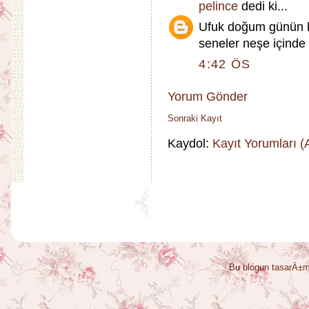
pelince
dedi ki...
Ufuk doğum günün ku
seneler neşe içinde 
4:42 ÖS
Yorum Gönder
Sonraki Kayıt
Kaydol:
Kayıt Yorumları 
Bu blogun tasarÄ±